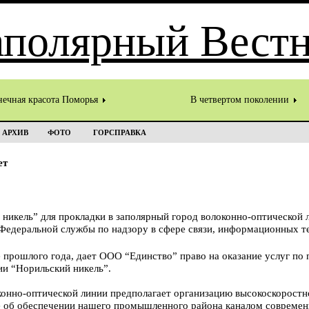
нечная красота Поморья
В четвертом поколении
АРХИВ
ФОТО
ГОРСПРАВКА
ет
икель” для прокладки в заполярный город волоконно-оптической 
Федеральной службы по надзору в сфере связи, информационных т
 прошлого года, дает ООО “Единство” право на оказание услуг по 
ии “Норильский никель”.
онно-оптической линии предполагает организацию высокоскоростно
е об обеспечении нашего промышленного района каналом совреме