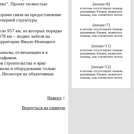
ство”. Проект полностью
[stream=8]
в потоке отсутствуют показы
рекламных блоков, назначьте
орами связи на предоставление
показы, или отключите поток
очерней структуры
[stream=7]
в потоке отсутствуют показы
ло 957 км, из которых порядка
рекламных блоков, назначьте
78 км – подвес кабеля на
показы, или отключите поток
территории Ямало-Ненецкого
[stream=11]
в потоке отсутствуют показы
каналы, отличающиеся в
рекламных блоков, назначьте
рафиком.
показы, или отключите поток
в строительства и ярко
[stream=12]
иалы и оборудование только
в потоке отсутствуют показы
в. Несмотря на объективные
рекламных блоков, назначьте
показы, или отключите поток
Наверх
↑
Вернуться на главную