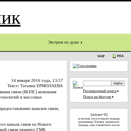
Экстрим по душе
PDA
WAP
14 января 2016 года, 13:57
Текст: Татьяна ЕРМОЛАЕВА
Расширенный поиск
линии связи (ВОЛС) компания
ехнологий и массовых
Поиск на форуме
предоставлению каналов связи,
[stream=6]
в потоке отсутствуют показы
рекламных блоков, назначьте
го канала связи из Нового
показы, или отключите поток
нной связи принято ГМК