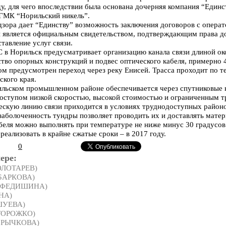
ду, для чего впоследствии была основана дочерняя компания “Един
 ГМК “Норильский никель”.
зора дает “Единству” возможность заключения договоров с операт
и является официальным свидетельством, подтверждающим права д
тавление услуг связи.
в Норильск предусматривает организацию канала связи длиной око
ство опорных конструкций и подвес оптического кабеля, примерно 4
м предусмотрен переход через реку Енисей. Трасса проходит по 
ского края.
рильском промышленном районе обеспечивается через спутниковые 
оступом низкой скоростью, высокой стоимостью и ограниченным т
скую линию связи приходится в условиях труднодоступных районо
заболоченность тундры позволяет проводить их и доставлять матер
кабеля можно выполнять при температуре не ниже минус 30 градусо
реализовать в крайне сжатые сроки – в 2017 году.
0
ере:
ЗОЛОТАРЕВ)
 БАРКОВА)
а ФЕДИШИНА)
НА)
ШУЕВА)
СТОРОЖКО)
а РЫЧКОВА)