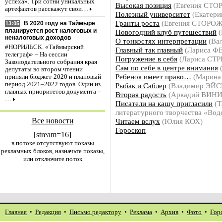
успеха». Три сотни уникальных
Высокая позиция
(Евгения СТО
артефактов расскажут свои…
Полезный университет
(Екатер
Гранты роста
(Евгения СТОРО
В 2020 году на Таймыре
13:05
планируется рост налоговых и
Новогодний клуб путешествий
(
неналоговых доходов
О тонкостях интерпретации
(Ва
#НОРИЛЬСК. «Таймырский
Главный так главный
(Лариса 
телеграф» – На сессии
Погружение в себя
(Лариса СТ
Законодательного собрания края
Сам по себе в центре внимания
депутаты во втором чтении
Ребенок имеет право…
(Марин
приняли бюджет-2020 и плановый
период 2021–2022 годов. Один из
Рыбак и Саблер
(Владимир ЭЙС
главных приоритетов документа –
Вторая радость
(Аркадий ВИН
…
Писатели на кашу пригласили
(Т
литературного творчества «Вод
Все новости
Читаем вслух
(Юлия КОХ)
Гороскоп
[stream=16]
в потоке отсутствуют показы
рекламных блоков, назначьте показы,
или отключите поток
Главная
•
Редакция
•
Письмо редактору
•
Реклама
•
Архив
•
Фото
•
Гор