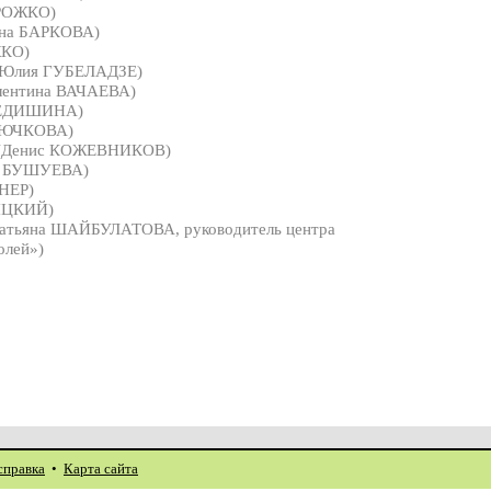
РОЖКО)
ина БАРКОВА)
ЖКО)
Юлия ГУБЕЛАДЗЕ)
лентина ВАЧАЕВА)
ФЕДИШИНА)
РЮЧКОВА)
(Денис КОЖЕВНИКОВ)
а БУШУЕВА)
НЕР)
ИЦКИЙ)
атьяна ШАЙБУЛАТОВА, руководитель центра
олей»)
справка
•
Карта сайта