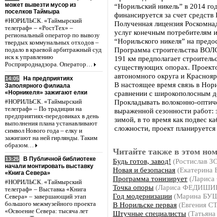
может вывезти мусор из
“Норильский никель” в 2014 го
поселков Таймыра
финансируется за счет средств
#НОРИЛЬСК. «Таймырский
Полученная лицензия Роскомнад
телеграф» – «РостТех» –
услуг конечным потребителям 
региональный оператор по вывозу
“Норильского никеля” на предос
твердых коммунальных отходов –
Программа строительства ВОЛС 
подало в краевой арбитражный суд
иск к управлению
191 км предполагает строитель
Росприроднадзора. Оператор…
существующих опорах. Проекто
автономного округа и Краснояр
На предприятиях
14:05
В настоящее время связь в Но
Заполярного филиала
«Норникеля» зажигают елки
сравнении с широкополосным д
Прокладывать волоконно-оптиче
#НОРИЛЬСК. «Таймырский
телеграф» – По традиции на
выраженной сезонности работ: 
предприятиях-передовиках в день
зимой, в то время как подвес 
выполнения плана устанавливают
сложности, проект планируется 
символ Нового года – елку и
зажигают на ней гирлянды. Таким
образом…
Читайте также в этом ном
В Публичной библиотеке
13:25
Будь готов, завод!
(Ростислав 
начали монтировать выставку
Новая и безопасная
(Екатерина
«Книга Севера»
Программа тонизирует
(Ларис
#НОРИЛЬСК. «Таймырский
Точка опоры
(Лариса ФЕДИШИ
телеграф» – Выставка «Книга
Год модернизации
(Марина БУ
Севера» – завершающий этап
В Норильске первая
(Евгения 
большого межмузейного проекта
«Освоение Севера: тысяча лет
Штучные специалисты
(Татьян