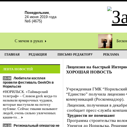
Понедельник
,
24 июня 2019 года
№6 (4675)
С мечом в руках
Беско
ГЛАВНАЯ
РЕДАКЦИЯ
ПИСЬМО РЕДАКТОРУ
РЕКЛАМА
Лицензия на быстрый Интерн
ЛЕНТА НОВОСТЕЙ
ХОРОШАЯ НОВОСТЬ
Любители косплея
15:00
провели фестиваль GeekOn в
Норильске
Учрежденная ГМК “Норильский н
#НОРИЛЬСК. «Таймырский
“Единство” получила лицензию 
телеграф» – Словом geek когда-то
коммуникаций (Роскомнадзор).
называли ярмарочных чудаков,
которые выступали на потеху
Лицензия, полученная в декабре
публике. Сейчас гиками называют
сообщает пресс-служба компан
людей, очень сильно увлеченных
Трудности не помешают
каким-то…
Программа строительства волок
Уренгоя до Норильска. Решени
Региональный оператор не
14:10