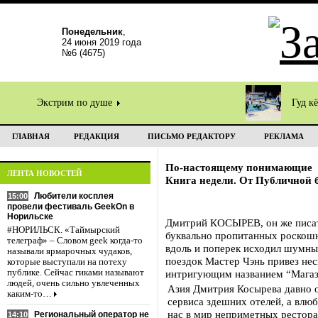
Понедельник
,
24 июня 2019 года
№6 (4675)
Экстрим по душе
Гуд к
ГЛАВНАЯ
РЕДАКЦИЯ
ПИСЬМО РЕДАКТОРУ
РЕКЛАМА
По-настоящему понимающие
ЛЕНТА НОВОСТЕЙ
Книга недели. От Публичной 
Любители косплея
15:00
провели фестиваль GeekOn в
Норильске
Дмитрий КОСЫРЕВ, он же писате
#НОРИЛЬСК. «Таймырский
буквально пропитанных роскошн
телеграф» – Словом geek когда-то
вдоль и поперек исходил шумны
называли ярмарочных чудаков,
поездок Мастер Чэнь привез нес
которые выступали на потеху
публике. Сейчас гиками называют
интригующим названием “Магаз
людей, очень сильно увлеченных
Азия Дмитрия Косырева давно о
каким-то…
сервиса здешних отелей, а влю
нас в мир неприметных рестора
Региональный оператор не
14:10