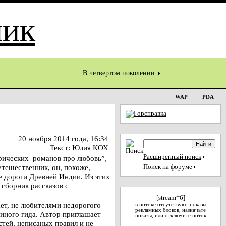
В четвертом поколении
WAP
PDA
20 ноября 2014 года, 16:34
Текст: Юлия КОХ
Расширенный поиск
рических романов про любовь”,
тешественник, он, похоже,
Поиск на форуме
е дороги Древней Индии. Из этих
 сборник рассказов с
[stream=6]
ет, не любителями недорогого
в потоке отсутствуют показы
рекламных блоков, назначьте
иного гида. Автор приглашает
показы, или отключите поток
тей, неписаных правил и не