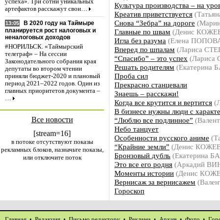
успеха». Три сотни уникальных
Культура производства – на уро
артефактов расскажут свои…
Креатив приветствуется
(Татья
Cнова “Зебра” на дороге
(Мари
В 2020 году на Таймыре
13:05
планируется рост налоговых и
Главные по швам
(Денис КОЖЕ
неналоговых доходов
Игла без разума
(Елена ПОПОВ
#НОРИЛЬСК. «Таймырский
Вперед по шпалам
(Лариса СТ
телеграф» – На сессии
“Спасибо” – это успех
(Лариса
Законодательного собрания края
Решать родителям
(Екатерина 
депутаты во втором чтении
Проба сил
приняли бюджет-2020 и плановый
период 2021–2022 годов. Один из
Прекрасно станцевали
главных приоритетов документа –
Знаешь – расскажи!
…
Когда все крутится и вертится
(
В бизнесе нужны люди с характ
Все новости
“Люблю все подлинное”
(Вален
Небо танцует
[stream=16]
Особенности русского аниме
(Т
в потоке отсутствуют показы
“Крайние земли”
(Денис КОЖЕ
рекламных блоков, назначьте показы,
Бронзовый дубль
(Екатерина Б
или отключите поток
Это все его родня
(Аркадий В
Моменты истории
(Денис КОЖ
Вернисаж за вернисажем
(Вален
Гороскоп
Главная
•
Редакция
•
Письмо редактору
•
Реклама
•
Архив
•
Фото
•
Гор