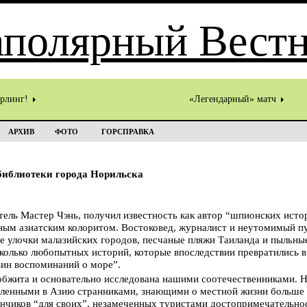
ёрлинг!
«Легендарный» матч
АРХИВ
ФОТО
ГОРСПРАВКА
библиотеки города Норильска
ль Мастер Чэнь, получил известность как автор “шпионских исто
ым азиатским колоритом. Востоковед, журналист и неутомимый пу
е улочки малазийских городов, песчаные пляжи Таиланда и пыльны
колько любопытных историй, которые впоследствии превратились в
ин воспоминаний о море”.
бжита и основательно исследована нашими соотечественниками. Н
бленными в Азию странниками, знающими о местной жизни больше 
нчиков “для своих”, незамеченных туристами достопримечательнос