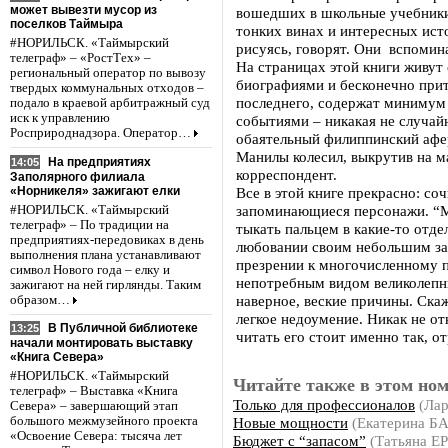
может вывезти мусор из
вошедших в школьные учебники 
поселков Таймыра
тонких винах и интересных ист
#НОРИЛЬСК. «Таймырский
рисуясь, говорят. Они вспомина
телеграф» – «РостТех» –
На страницах этой книги живут
региональный оператор по вывозу
биографиями и бесконечно прит
твердых коммунальных отходов –
последнего, содержат минимум
подало в краевой арбитражный суд
иск к управлению
событиями – никакая не случай
Росприроднадзора. Оператор…
обаятельный филиппинский афе
Манилы колесил, выкрутив на 
На предприятиях
14:05
корреспондент.
Заполярного филиала
«Норникеля» зажигают елки
Все в этой книге прекрасно: с
запоминающиеся персонажи. “Ма
#НОРИЛЬСК. «Таймырский
телеграф» – По традиции на
тыкать пальцем в какие-то отд
предприятиях-передовиках в день
любовании своим небольшим з
выполнения плана устанавливают
презрении к многочисленному 
символ Нового года – елку и
непотребным видом великолепные
зажигают на ней гирлянды. Таким
наверное, веские причины. Скаж
образом…
легкое недоумение. Никак не о
В Публичной библиотеке
13:25
читать его стоит именно так, 
начали монтировать выставку
«Книга Севера»
#НОРИЛЬСК. «Таймырский
Читайте также в этом ном
телеграф» – Выставка «Книга
Только для профессионалов
(Ла
Севера» – завершающий этап
Новые мощности
(Екатерина Б
большого межмузейного проекта
«Освоение Севера: тысяча лет
Бюджет с “запасом”
(Татьяна 