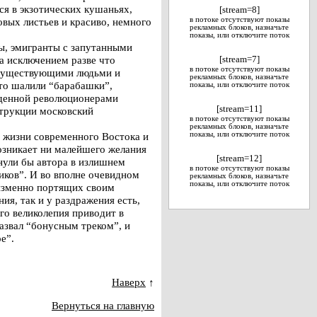
я в экзотических кушаньях,
[stream=8]
вых листьев и красиво, немного
в потоке отсутствуют показы
рекламных блоков, назначьте
показы, или отключите поток
цы, эмигранты с запутанными
а исключением разве что
[stream=7]
в потоке отсутствуют показы
о существующими людьми и
рекламных блоков, назначьте
-то шалили “барабашки”,
показы, или отключите поток
жденной революционерами
[stream=11]
трукции московский
в потоке отсутствуют показы
рекламных блоков, назначьте
з жизни современного Востока и
показы, или отключите поток
озникает ни малейшего желания
[stream=12]
нули бы автора в излишнем
в потоке отсутствуют показы
ов”. И во вполне очевидном
рекламных блоков, назначьте
показы, или отключите поток
изменно портящих своим
ия, так и у раздражения есть,
ого великолепия приводит в
азвал “бонусным треком”, и
е”.
Наверх
↑
Вернуться на главную