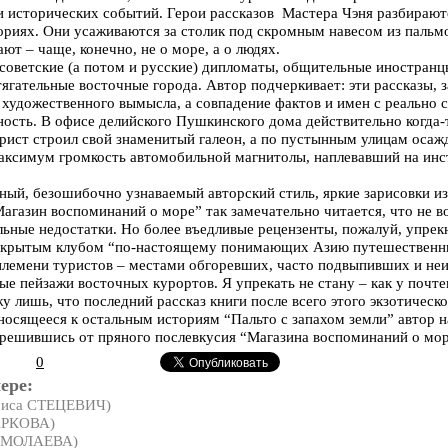
исторических событий. Герои рассказов Мастера Чэня разбираютс
ориях. Они усаживаются за столик под скромным навесом из пальмо
ют – чаще, конечно, не о море, а о людях.
 советские (а потом и русские) дипломаты, общительные иностран
ягательные восточные города. Автор подчеркивает: эти рассказы, з
 художественного вымысла, а совпадение фактов и имен с реальн
ность. В офисе делийского Пушкинского дома действительно когда
рист строил свой знаменитый галеон, а по пустынным улицам оса
максимум громкость автомобильной магнитолы, наплевавший на инс
очный, безошибочно узнаваемый авторский стиль, яркие зарисовки и
газин воспоминаний о море” так замечательно читается, что не в
ельные недостатки. Но более въедливые рецензенты, пожалуй, упрек
акрытым клубом “по-настоящему понимающих Азию путешественник
племени туристов – местами обгоревших, часто подвыпивших и не
 пейзажи восточных курортов. Я упрекать не стану – как у почтен
у лишь, что последний рассказ книги после всего этого экзотическ
тносящееся к остальным историям “Пальто с запахом земли” автор н
отрешившись от пряного послевкусия “Магазина воспоминаний о мор
0
ере:
риса СТЕЦЕВИЧ)
АРКОВА)
ЕРМОЛАЕВА)