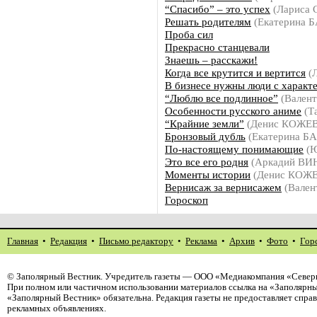
“Спасибо” – это успех
(Лариса
Решать родителям
(Екатерина 
Проба сил
Прекрасно станцевали
Знаешь – расскажи!
Когда все крутится и вертится
(
В бизнесе нужны люди с характ
“Люблю все подлинное”
(Вален
Особенности русского аниме
(Т
“Крайние земли”
(Денис КОЖЕ
Бронзовый дубль
(Екатерина Б
По-настоящему понимающие
(Ю
Это все его родня
(Аркадий В
Моменты истории
(Денис КОЖ
Вернисаж за вернисажем
(Вален
Гороскоп
Главная
•
Редакция
•
Письмо редактору
•
Реклама
•
Архив
•
Фото
•
Гор
©
Заполярный Вестник
. Учредитель газеты — ООО «Медиакомпания «Северн
При полном или частичном использовании материалов ссылка на «Заполярны
«Заполярный Вестник» обязательна. Редакция газеты не предоставляет спр
рекламных объявлениях.