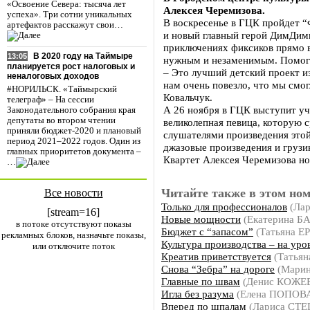
«Освоение Севера: тысяча лет
Алексея Черемизова.
успеха». Три сотни уникальных
В воскресенье в ГЦК пройдет 
артефактов расскажут свои…
и новый главный герой ДимДимы
приключениях фиксиков прямо в
В 2020 году на Таймыре
13:05
нужным и незаменимым. Помогу
планируется рост налоговых и
– Это лучший детский проект и
неналоговых доходов
нам очень повезло, что мы смо
#НОРИЛЬСК. «Таймырский
Ковальчук.
телеграф» – На сессии
А 26 ноября в ГЦК выступит уч
Законодательного собрания края
депутаты во втором чтении
великолепная певица, которую 
приняли бюджет-2020 и плановый
слушателями произведения этой
период 2021–2022 годов. Один из
джазовые произведения и грузи
главных приоритетов документа –
Квартет Алексея Черемизова но
…
Читайте также в этом ном
Все новости
Только для профессионалов
(Ла
[stream=16]
Новые мощности
(Екатерина Б
в потоке отсутствуют показы
Бюджет с “запасом”
(Татьяна 
рекламных блоков, назначьте показы,
Культура производства – на уро
или отключите поток
Креатив приветствуется
(Татья
Cнова “Зебра” на дороге
(Мари
Главные по швам
(Денис КОЖЕ
Игла без разума
(Елена ПОПОВ
Вперед по шпалам
(Лариса СТ