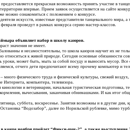
предоставляется прекрасная возможность принять участие в танц
территории впервые. Прием заявок осуществляется на сайте конкурса
 же можно ознакомиться с положением о конкурсе.
деятели искусств, известные представители танцевального мира, а
 февраля проведут в рамках конкурса серию мастер-классов.
аймыра объявляет набор в школу каюров.
раст значения не имеет.
збалованны и несамостоятельны, то школа каюров научит их не толь
но относиться к живой природе. Сегодня основные обязанности со
ть уроки, может быть, мыть за собой посуду и выносить мусор. Все
ляемся, отчего дети предпочитают всему прочему компьютер и теле
 – много физического труда и физической культуры, свежий воздух, 
е Интернета, компьютера, телевизора.
 кинологии и ветеринарии, начальная туристическая подготовка, т
, кормления, вычесывания, заканчивая обнимашками. И как итог общ
пятница, суббота, воскресенье. Занятия возможны и в другие дни, кр
 Остановка “Водозабор”, далее по Норильской рублевке, мимо турб
 в конце ноября пройдет “Фикси-шоу-2”, а также выступление