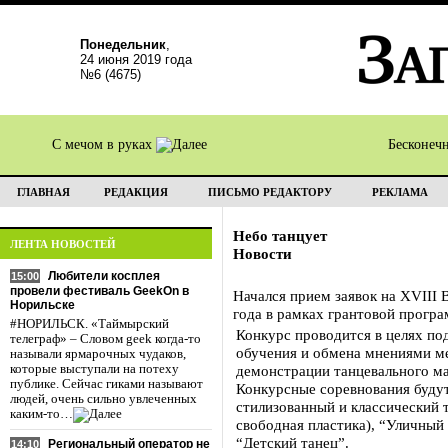
Понедельник
,
24 июня 2019 года
№6 (4675)
С мечом в руках
Бесконеч
ГЛАВНАЯ
РЕДАКЦИЯ
ПИСЬМО РЕДАКТОРУ
РЕКЛАМА
Небо танцует
ЛЕНТА НОВОСТЕЙ
Новости
Любители косплея
15:00
провели фестиваль GeekOn в
Начался прием заявок на XVIII 
Норильске
года в рамках грантовой прогр
#НОРИЛЬСК. «Таймырский
Конкурс проводится в целях по
телеграф» – Словом geek когда-то
обучения и обмена мнениями ме
называли ярмарочных чудаков,
которые выступали на потеху
демонстрации танцевального ма
публике. Сейчас гиками называют
Конкурсные соревнования будут
людей, очень сильно увлеченных
стилизованный и классический 
каким-то…
свободная пластика), “Уличный т
“Детский танец”.
Региональный оператор не
14:10