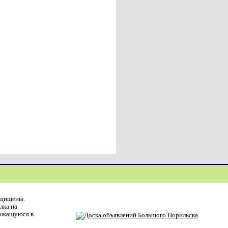
ащищены.
лка на
ержащуюся в