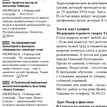
может вывезти мусор из
Хореографическим коллективам 
поселков Таймыра
уровня, который проводится на 
#НОРИЛЬСК. «Таймырский
до 25 декабря 2014 года. Здесь
телеграф» – «РостТех» –
В состав жюри войдут ведущие 
региональный оператор по вывозу
профильных вузов, которые 4–5
твердых коммунальных отходов –
подало в краевой арбитражный суд
иск к управлению
Хаски ждут каюров
Росприроднадзора. Оператор…
Федерация ездового спорта Т
Стать каюром может любой, воз
– Если вам кажется, что дети и
На предприятиях
14:05
ценить чужой труд и уважитель
Заполярного филиала
«Норникеля» зажигают елки
вовремя ложиться спать и дела
#НОРИЛЬСК. «Таймырский
развлечениям. А потом мы удив
телеграф» – По традиции на
школы Геннадий Полторыхин.
предприятиях-передовиках в день
Прелести занятий, отмечает он,
выполнения плана устанавливают
камина. Недостатки – отсутстви
символ Нового года – елку и
В программе обучения – основы
зажигают на ней гирлянды. Таким
образом…
с собаками, начиная от уборки
собачьей упряжкой.
В Публичной библиотеке
13:25
Основные дни занятий – среда, 
начали монтировать выставку
Место: район устья реки Валек.
«Книга Севера»
Справки по телефону 36-99-33.
#НОРИЛЬСК. «Таймырский
телеграф» – Выставка «Книга
Севера» – завершающий этап
Эдит Пиаф и фиксики
большого межмузейного проекта
В Городском центре культуры