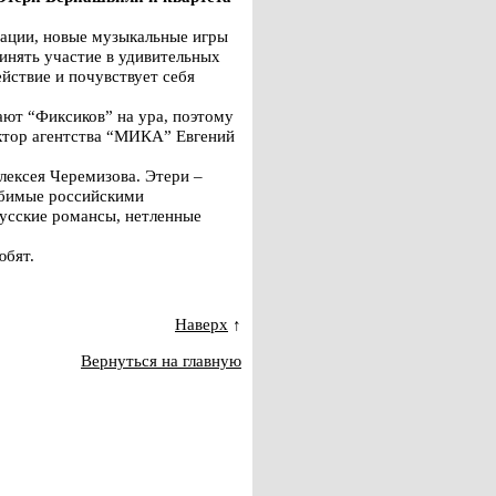
рации, новые музыкальные игры
инять участие в удивительных
йствие и почувствует себя
ают “Фиксиков” на ура, поэтому
ектор агентства “МИКА” Евгений
лексея Черемизова. Этери –
любимые российскими
русские романсы, нетленные
юбят.
Наверх
↑
Вернуться на главную