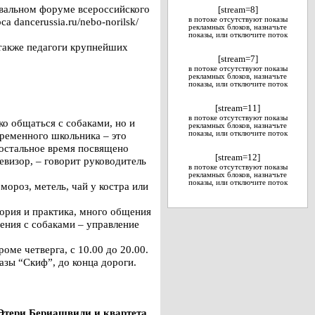
евальном форуме всероссийского
[stream=8]
 dancerussia.ru/nebo-norilsk/
в потоке отсутствуют показы
рекламных блоков, назначьте
показы, или отключите поток
 также педагоги крупнейших
[stream=7]
в потоке отсутствуют показы
рекламных блоков, назначьте
показы, или отключите поток
[stream=11]
в потоке отсутствуют показы
ко общаться с собаками, но и
рекламных блоков, назначьте
временного школьника – это
показы, или отключите поток
 остальное время посвящено
[stream=12]
визор, – говорит руководитель
в потоке отсутствуют показы
рекламных блоков, назначьте
показы, или отключите поток
мороз, метель, чай у костра или
еория и практика, много общения
ения с собаками – управление
оме четверга, с 10.00 до 20.00.
азы “Скиф”, до конца дороги.
 Этери Бериашвили и квартета