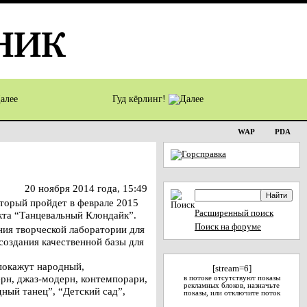
Гуд кёрлинг!
WAP
PDA
20 ноября 2014 года, 15:49
оторый пройдет в феврале 2015
Расширенный поиск
кта “Танцевальный Клондайк”.
Поиск на форуме
ния творческой лаборатории для
создания качественной базы для
покажут народный,
[stream=6]
рн, джаз-модерн, контемпорари,
в потоке отсутствуют показы
рекламных блоков, назначьте
дный танец”, “Детский сад”,
показы, или отключите поток