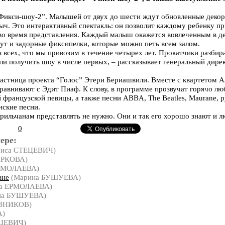
“Фикси-шоу-2”. Малышей от двух до шести ждут обновленные деко
ч. Это интерактивный спектакль: он позволит каждому ребенку пр
о время представления. Каждый малыш окажется вовлеченным в де
т и задорные фиксипелки, которые можно петь всем залом.
з всех, что мы привозим в течение четырех лет. Прокатчики разбир
гли получить шоу в числе первых, – рассказывает генеральный дир
астница проекта “Голос” Этери Бериашвили. Вместе с квартетом А
сравнивают с Эдит Пиаф. К слову, в программе прозвучат горячо 
 французской певицы, а также песни ABBA, The Beatles, Maurane, 
нские песни.
рильчанам представлять не нужно. Они и так его хорошо знают и л
0
ере:
риса СТЕЦЕВИЧ)
АРКОВА)
ЕРМОЛАЕВА)
вне
(Марина БУШУЕВА)
на ЕРМОЛАЕВА)
на БУШУЕВА)
ВНИКОВ)
А)
ЕЦЕВИЧ)