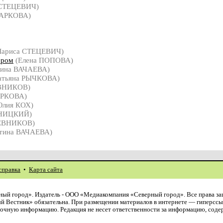
 СТЕЦЕВИЧ)
БАРКОВА)
Лариса СТЕЦЕВИЧ)
ером
(Елена ПОПОВА)
тина ВАЧАЕВА)
атьяна РЫЧКОВА)
ВНИКОВ)
АРКОВА)
лия КОХ)
ИНИЦКИЙ)
ЕВНИКОВ)
тина ВАЧАЕВА)
справка
•
Карта сайта
ый город». Издатель - ООО «Медиакомпания «Северный город». Все права з
й Вестник» обязательна. При размещении материалов в интернете — гиперссы
авочную информацию. Редакция не несет ответственности за информацию, сод