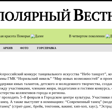
ная красота Поморья
В четвертом поколении
АРХИВ
ФОТО
ГОРСПРАВКА
Всероссийский конкурс танцевального искусства “Небо танцует”, к
аммы ГМК “Норильский никель” “Мир новых возможностей” и прое
ддержки юных талантов, детского и молодежного творчества, созда
жду участниками, членами жюри, педагогами и гостями конкурса, 
стерства коллективов города и региона.
 проходить 5–8 февраля в Городском центре культуры. Участники 
танец. А также выступят в номинациях: “Современный танец” (моде
анец” (стрит-данс, брейк, тектоник, вакинг, хип-хоп, хаус), “Эстра