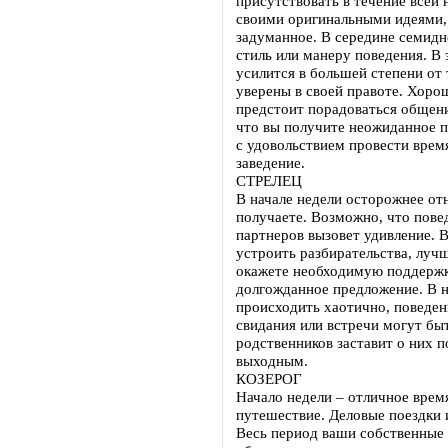
присутствовать в течение всей
своими оригинальными идеями, а
задуманное. В середине семидн
стиль или манеру поведения. В
усилится в большей степени от 
уверены в своей правоте. Хоро
предстоит порадоваться общен
что вы получите неожиданное 
с удовольствием провести время
заведение.
СТРЕЛЕЦ
В начале недели осторожнее от
получаете. Возможно, что повед
партнеров вызовет удивление. 
устроить разбирательства, лучш
окажете необходимую поддержк
долгожданное предложение. В н
происходить хаотично, поведени
свидания или встречи могут бы
родственников заставит о них п
выходным.
КОЗЕРОГ
Начало недели – отличное время
путешествие. Деловые поездки 
Весь период ваши собственные 