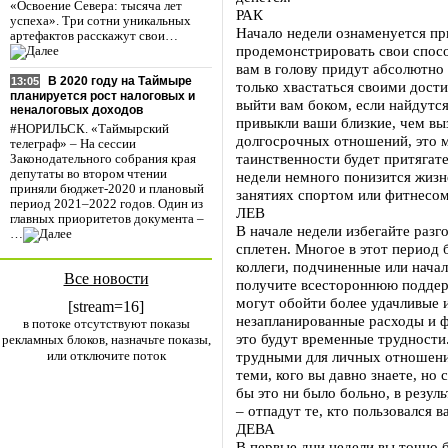
«Освоение Севера: тысяча лет
РАК
успеха». Три сотни уникальных
Начало недели ознаменуется пр
артефактов расскажут свои…
продемонстрировать свои спосо
вам в голову придут абсолютно
В 2020 году на Таймыре
13:05
только хвастаться своими дос
планируется рост налоговых и
выйти вам боком, если найдутся 
неналоговых доходов
привыкли ваши близкие, чем вы
#НОРИЛЬСК. «Таймырский
долгосрочных отношений, это мо
телеграф» – На сессии
таинственности будет притягат
Законодательного собрания края
депутаты во втором чтении
недели немного понизится жизне
приняли бюджет-2020 и плановый
занятиях спортом или фитнесом
период 2021–2022 годов. Один из
ЛЕВ
главных приоритетов документа –
В начале недели избегайте разг
…
сплетен. Многое в этот период б
коллеги, подчиненные или начал
Все новости
получите всестороннюю поддерж
могут обойти более удачливые 
[stream=16]
незапланированные расходы и ф
в потоке отсутствуют показы
это будут временные трудности
рекламных блоков, назначьте показы,
или отключите поток
трудными для личных отношений
теми, кого вы давно знаете, но 
бы это ни было больно, в резу
– отпадут те, кто пользовался в
ДЕВА
В первые дни недели вы точно б