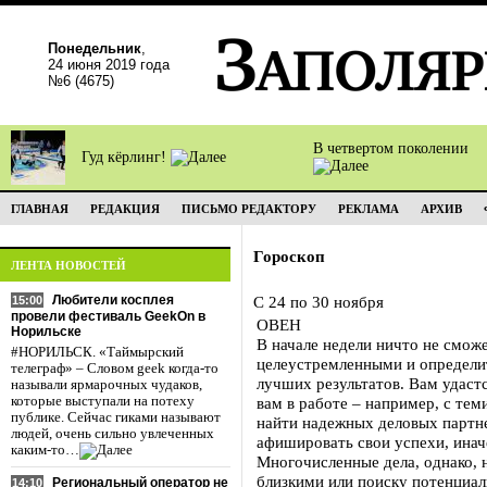
Понедельник
,
24 июня 2019 года
№6 (4675)
В четвертом поколении
Гуд кёрлинг!
ГЛАВНАЯ
РЕДАКЦИЯ
ПИСЬМО РЕДАКТОРУ
РЕКЛАМА
АРХИВ
Гороскоп
ЛЕНТА НОВОСТЕЙ
Любители косплея
С 24 по 30 ноября
15:00
провели фестиваль GeekOn в
ОВЕН
Норильске
В начале недели ничто не сможе
#НОРИЛЬСК. «Таймырский
целеустремленными и определит
телеграф» – Словом geek когда-то
лучших результатов. Вам удаст
называли ярмарочных чудаков,
которые выступали на потеху
вам в работе – например, с тем
публике. Сейчас гиками называют
найти надежных деловых партне
людей, очень сильно увлеченных
афишировать свои успехи, инач
каким-то…
Многочисленные дела, однако, 
близкими или поиску потенциал
Региональный оператор не
14:10