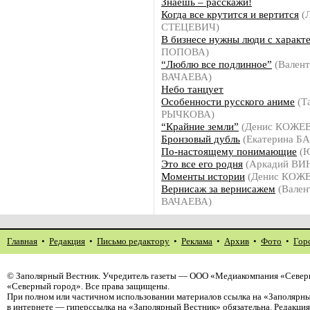
Знаешь – расскажи!
Когда все крутится и вертится
(Л
СТЕЦЕВИЧ)
В бизнесе нужны люди с характ
ПОПОВА)
“Люблю все подлинное”
(Валент
ВАЧАЕВА)
Небо танцует
Особенности русского аниме
(Т
РЫЧКОВА)
“Крайние земли”
(Денис КОЖЕ
Бронзовый дубль
(Екатерина Б
По-настоящему понимающие
(Ю
Это все его родня
(Аркадий В
Моменты истории
(Денис КОЖ
Вернисаж за вернисажем
(Вален
ВАЧАЕВА)
Главная
•
Редакция
•
Письмо редактору
•
Реклама
•
Архив
•
Фото
•
Гор
©
Заполярный Вестник
. Учредитель газеты — ООО «Медиакомпания «Север
«Северный город». Все права защищены.
При полном или частичном использовании материалов ссылка на «Заполярны
в интернете — гиперссылка на «Заполярный Вестник» обязательна. Редакци