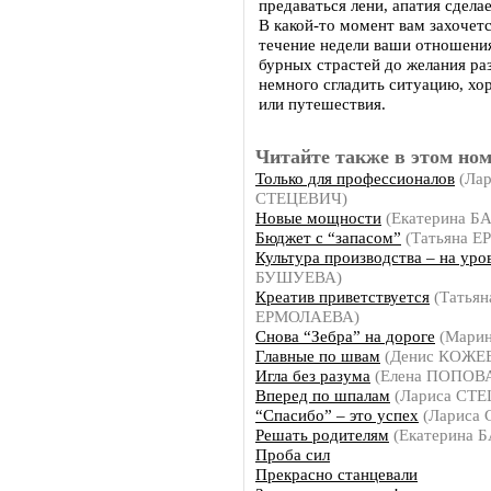
предаваться лени, апатия сдела
В какой-то момент вам захочет
течение недели ваши отношения
бурных страстей до желания ра
немного сгладить ситуацию, хо
или путешествия.
Читайте также в этом ном
Только для профессионалов
(Лар
СТЕЦЕВИЧ)
Новые мощности
(Екатерина Б
Бюджет с “запасом”
(Татьяна 
Культура производства – на уро
БУШУЕВА)
Креатив приветствуется
(Татьян
ЕРМОЛАЕВА)
Cнова “Зебра” на дороге
(Мари
Главные по швам
(Денис КОЖЕ
Игла без разума
(Елена ПОПОВ
Вперед по шпалам
(Лариса СТ
“Спасибо” – это успех
(Лариса
Решать родителям
(Екатерина 
Проба сил
Прекрасно станцевали