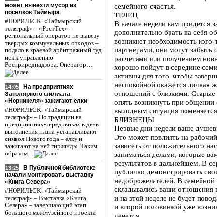
может вывезти мусор из
семейного счастья.
поселков Таймыра
ТЕЛЕЦ
#НОРИЛЬСК. «Таймырский
В начале недели вам придется з
телеграф» – «РостТех» –
дополнительно брать на себя о
региональный оператор по вывозу
возникнет необходимость кого-т
твердых коммунальных отходов –
партнерами, они могут забыть о
подало в краевой арбитражный суд
иск к управлению
расчетами или получением новы
Росприроднадзора. Оператор…
хорошо пойдут в середине семи
активны для того, чтобы заверш
неспокойной окажется личная ж
На предприятиях
14:05
отношений с близкими. Старые
Заполярного филиала
«Норникеля» зажигают елки
опять возникнуть при общении 
#НОРИЛЬСК. «Таймырский
выходным ситуация поменяется,
телеграф» – По традиции на
БЛИЗНЕЦЫ
предприятиях-передовиках в день
Первые дни недели ваше душевн
выполнения плана устанавливают
Это может повлиять на рабочий
символ Нового года – елку и
зависеть от положительного нас
зажигают на ней гирлянды. Таким
образом…
заниматься делами, которые ва
результатов в дальнейшем. В се
В Публичной библиотеке
13:25
публично демонстрировать сво
начали монтировать выставку
недоброжелателей. В семейной ж
«Книга Севера»
складывались ваши отношения в
#НОРИЛЬСК. «Таймырский
и на этой неделе не будет пово
телеграф» – Выставка «Книга
Севера» – завершающий этап
и второй половинкой уже возник 
большого межмузейного проекта
денется.