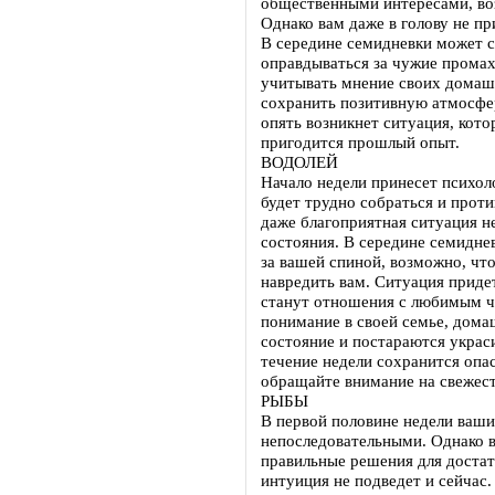
общественными интересами, воз
Однако вам даже в голову не пр
В середине семидневки может с
оправдываться за чужие промах
учитывать мнение своих домаш
сохранить позитивную атмосфер
опять возникнет ситуация, кото
пригодится прошлый опыт.
ВОДОЛЕЙ
Начало недели принесет психол
будет трудно собраться и проти
даже благоприятная ситуация н
состояния. В середине семидне
за вашей спиной, возможно, чт
навредить вам. Ситуация приде
станут отношения с любимым че
понимание в своей семье, дома
состояние и постараются укра
течение недели сохранится опа
обращайте внимание на свежест
РЫБЫ
В первой половине недели ваши 
непоследовательными. Однако в
правильные решения для доста
интуиция не подведет и сейчас.