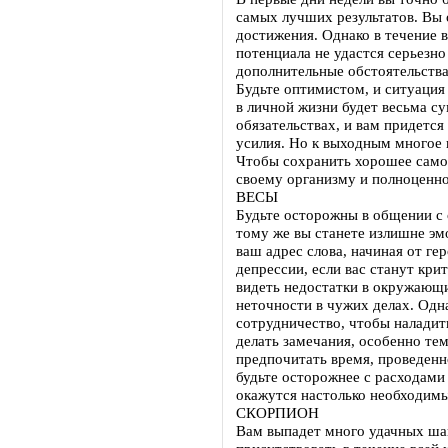
самых лучших результатов. Вы 
достижения. Однако в течение 
потенциала не удастся серьезно
дополнительные обстоятельства
Будьте оптимистом, и ситуация
в личной жизни будет весьма с
обязательствах, и вам придется
усилия. Но к выходным многое 
Чтобы сохранить хорошее само
своему организму и полноценно
ВЕСЫ
Будьте осторожны в общении с 
тому же вы станете излишне эм
ваш адрес слова, начиная от ге
депрессии, если вас станут кри
видеть недостатки в окружающ
неточности в чужих делах. Одн
сотрудничество, чтобы наладит
делать замечания, особенно тем
предпочитать время, проведенн
будьте осторожнее с расходами 
окажутся настолько необходимым
СКОРПИОН
Вам выпадет много удачных шан