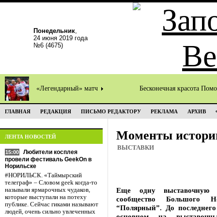
Понедельник
,
24 июня 2019 года
№6 (4675)
«Легендарный» матч
Бесконечная красота Пом
ГЛАВНАЯ
РЕДАКЦИЯ
ПИСЬМО РЕДАКТОРУ
РЕКЛАМА
АРХИВ
Моменты истори
ЛЕНТА НОВОСТЕЙ
ВЫСТАВКИ
Любители косплея
15:00
провели фестиваль GeekOn в
Норильске
#НОРИЛЬСК. «Таймырский
телеграф» – Словом geek когда-то
Еще одну выставочную п
называли ярмарочных чудаков,
которые выступали на потеху
сообщество Большого Н
публике. Сейчас гиками называют
“Полярный”. До последнего
людей, очень сильно увлеченных
основном на выставочн