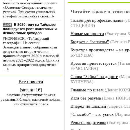
большого межмузейного проекта
«Освоение Севера: тысяча лет
Читайте также в этом но
успеха». Три сотни уникальных
артефактов расскажут свои…
Только для профессионалов
(Л
В 2020 году на Таймыре
СТЕЦЕВИЧ)
13:05
планируется рост налоговых и
Новые мощности
(Екатерина 
неналоговых доходов
#НОРИЛЬСК. «Таймырский
Бюджет с “запасом”
(Татьяна
телеграф» – На сессии
Законодательного собрания края
Культура производства – на ур
депутаты во втором чтении
БУШУЕВА)
приняли бюджет-2020 и плановый
период 2021–2022 годов. Один из
Креатив приветствуется
(Татья
главных приоритетов документа –
ЕРМОЛАЕВА)
…
Cнова “Зебра” на дороге
(Мар
Все новости
БУШУЕВА)
[stream=16]
Главные по швам
(Денис КО
в потоке отсутствуют показы
Игла без разума
(Елена ПОПО
рекламных блоков, назначьте показы,
или отключите поток
Вперед по шпалам
(Лариса С
“Спасибо” – это успех
(Ларис
Решать родителям
(Екатерина