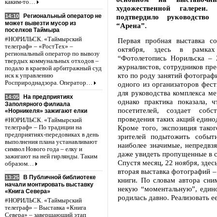
каким-то…
художественной галереи.
Региональный оператор не
подтвердило руководство 
14:10
может вывезти мусор из
“Арена”.
поселков Таймыра
#НОРИЛЬСК. «Таймырский
Первая пробная выставка с
телеграф» – «РостТех» –
октября, здесь в рамках
региональный оператор по вывозу
“Фотолетопись Норильска – 
твердых коммунальных отходов –
журналистов, сотрудников пре
подало в краевой арбитражный суд
кто по роду занятий фотограф
иск к управлению
Росприроднадзора. Оператор…
одного из организаторов фес
для руководства комплекса ме
На предприятиях
14:05
однако практика показала, 
Заполярного филиала
посетителей, создает соб
«Норникеля» зажигают елки
проведения таких акций един
#НОРИЛЬСК. «Таймырский
Кроме того, экспозиция тако
телеграф» – По традиции на
предприятиях-передовиках в день
зрителей подытожить событ
выполнения плана устанавливают
наиболее значимые, непредвз
символ Нового года – елку и
даже увидеть пропущенные в 
зажигают на ней гирлянды. Таким
Спустя месяц, 22 ноября, здес
образом…
вторая выставка фотографий –
В Публичной библиотеке
13:25
книги. По словам автора сни
начали монтировать выставку
некую “моментальную”, един
«Книга Севера»
родилась давно. Реализовать е
#НОРИЛЬСК. «Таймырский
телеграф» – Выставка «Книга
Севера» – завершающий этап