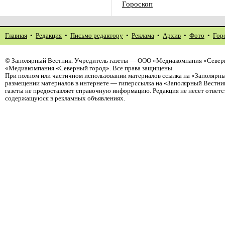
Гороскоп
Главная
•
Редакция
•
Письмо редактору
•
Реклама
•
Архив
•
Фото
•
Гор
©
Заполярный Вестник
. Учредитель газеты — ООО «Медиакомпания «Северн
«Медиакомпания «Северный город». Все права защищены.
При полном или частичном использовании материалов ссылка на «Заполярны
размещении материалов в интернете — гиперссылка на «Заполярный Вестник
газеты не предоставляет справочную информацию. Редакция не несет ответ
содержащуюся в рекламных объявлениях.