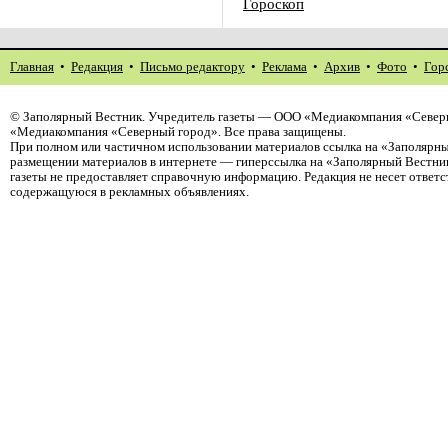
Гороскоп
Главная
•
Редакция
•
Письмо редактору
•
Реклама
•
Архив
•
Фото
•
Гор
©
Заполярный Вестник
. Учредитель газеты — ООО «Медиакомпания «Северн
«Медиакомпания «Северный город». Все права защищены.
При полном или частичном использовании материалов ссылка на «Заполярны
размещении материалов в интернете — гиперссылка на «Заполярный Вестник
газеты не предоставляет справочную информацию. Редакция не несет ответ
содержащуюся в рекламных объявлениях.