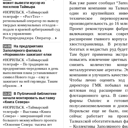
Как уже ранее сообщал “Запол
может вывезти мусор из
поселков Таймыра
развития компании на Талнах
#НОРИЛЬСК. «Таймырский
один из крупнейших инвес
телеграф» – «РостТех» –
техническое перевоору
региональный оператор по вывозу
производительность до 16 млн 
твердых коммунальных отходов –
Проект реконструкции фабри
подало в краевой арбитражный суд
включающих монтаж совреме
иск к управлению
Росприроднадзора. Оператор…
расширение главного корпуса
хвостохранилища. В резуль
На предприятиях
14:05
богатых и медистых руд будет
Заполярного филиала
Там будет применена экстра
«Норникеля» зажигают елки
повысить извлечение цветных
#НОРИЛЬСК. «Таймырский
снизить количество кон
телеграф» – По традиции на
предприятиях-передовиках в день
металлургические агрегаты. Э
выполнения плана устанавливают
компании и улучшить качеств
символ Нового года – елку и
Чтобы лично оценить ход р
зажигают на ней гирлянды. Таким
директора ГМК побывал на 
образом…
котлован под расширение г
В Публичной библиотеке
13:25
флотационного цеха. В сам
начали монтировать выставку
фирмы Outotec и готови
«Книга Севера»
полусамоизмельчения и доизме
#НОРИЛЬСК. «Таймырский
Норильске еще не было, оно
телеграф» – Выставка «Книга
сейчас работает на прои
Севера» – завершающий этап
большого межмузейного проекта
Талнахской обогатительных фа
«Освоение Севера: тысяча лет
– Коллективы Заполярного фи