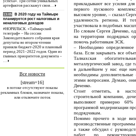
успеха». Три сотни уникальных
прикладывают все усилия для
артефактов расскажут свои…
первого пускового компле
высоком уровне, – сказал Серг
В 2020 году на Таймыре
13:05
планируется рост налоговых и
удаленность региона. И то
неналоговых доходов
участвовала в подобных масш
#НОРИЛЬСК. «Таймырский
По словам Сергея Дяченко, од
телеграф» – На сессии
на территории подрядных ор
Законодательного собрания края
помочь работникам ЗСК.
депутаты во втором чтении
– Необходимо определенное 
приняли бюджет-2020 и плановый
период 2021–2022 годов. Один из
база. Если закрывать все объе
главных приоритетов документа –
Талнахская обогатител
…
металлургический завод, где 
в дальнейшем у нас еще начн
Все новости
необходимы дополнительные 
этими вопросами. Думаю, они
[stream=16]
Дяченко.
в потоке отсутствуют показы
Стоит отметить, в насто
рекламных блоков, назначьте показы,
строительной компании, доче
или отключите поток
выполняют примерно 60% 
программой модернизации про
подрядчикам.
Помимо прочего в ходе виз
производственные программы 
а также обсудил с руководс
работ по реконструкци