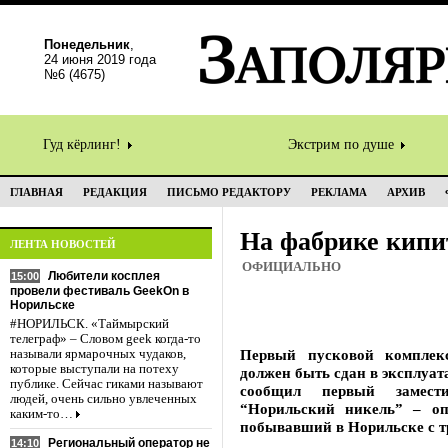
Понедельник
,
24 июня 2019 года
№6 (4675)
Гуд кёрлинг!
Экстрим по душе
ГЛАВНАЯ
РЕДАКЦИЯ
ПИСЬМО РЕДАКТОРУ
РЕКЛАМА
АРХИВ
На фабрике кипи
ЛЕНТА НОВОСТЕЙ
ОФИЦИАЛЬНО
Любители косплея
15:00
провели фестиваль GeekOn в
Норильске
#НОРИЛЬСК. «Таймырский
телеграф» – Словом geek когда-то
Первый пусковой комплек
называли ярмарочных чудаков,
которые выступали на потеху
должен быть сдан в эксплуат
публике. Сейчас гиками называют
сообщил первый замест
людей, очень сильно увлеченных
“Норильский никель” – оп
каким-то…
побывавший в Норильске с т
Региональный оператор не
14:10