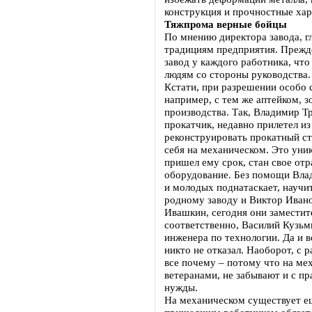
конструкция и прочностные хар
Тяжпрома верные бойцы
По мнению директора завода, г
традициям предприятия. Прежде
завод у каждого работника, чт
людям со стороны руководства.
Кстати, при разрешении особо 
например, с тем же аптейком, з
производства. Так, Владимир 
прокатчик, недавно прилетел из
реконструировать прокатный ст
себя на механическом. Это уни
пришел ему срок, стан свое отр
оборудование. Без помощи Вла
и молодых поднатаскает, научит
родному заводу и Виктор Иван
Ивашкин, сегодня они заместит
соответственно, Василий Кузьм
инженера по технологии. Да и в
никто не отказал. Наоборот, с 
все почему – потому что на ме
ветеранами, не забывают и с пр
нужды.
На механическом существует ещ