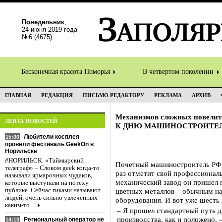
Понедельник
,
24 июня 2019 года
№6 (4675)
Бесконечная красота Поморья
В четвертом поколении
ГЛАВНАЯ
РЕДАКЦИЯ
ПИСЬМО РЕДАКТОРУ
РЕКЛАМА
АРХИВ
Механизмов сложных повелит
ЛЕНТА НОВОСТЕЙ
К ДНЮ МАШИНОСТРОИТЕ
Любители косплея
15:00
провели фестиваль GeekOn в
Норильске
#НОРИЛЬСК. «Таймырский
Почетный машиностроитель РФ 
телеграф» – Словом geek когда-то
раз отметит свой профессионал
называли ярмарочных чудаков,
механический завод он пришел 
которые выступали на потеху
публике. Сейчас гиками называют
цветных металлов – обычным на
людей, очень сильно увлеченных
оборудования. И вот уже шесть 
каким-то…
– Я прошел стандартный путь д
производства, как и положено, 
Региональный оператор не
14:10