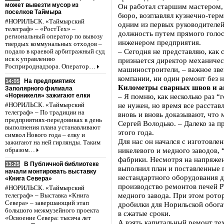
может вывезти мусор из
Он работал старшим мастером,
поселков Таймыра
бюро, возглавлял кузнечно-тер
#НОРИЛЬСК. «Таймырский
одним из первых руководителей,
телеграф» – «РостТех» –
должность путем прямого голос
региональный оператор по вывозу
инженером предприятия.
твердых коммунальных отходов –
– Сегодня не представляю, как 
подало в краевой арбитражный суд
иск к управлению
признается директор механическ
Росприроднадзора. Оператор…
машиностроители, – важное зве
компании, ни один ремонт без н
На предприятиях
14:05
Километры сварных швов и а
Заполярного филиала
«Норникеля» зажигают елки
– Я помню, как несколько раз “
не нужен, но время все расстав
#НОРИЛЬСК. «Таймырский
телеграф» – По традиции на
вновь и вновь доказывают, что
предприятиях-передовиках в день
Сергей Володько. – Далеко за 
выполнения плана устанавливают
этого года.
символ Нового года – елку и
Для нас он начался с изготовл
зажигают на ней гирлянды. Таким
никелевого и медного заводов,
образом…
фабрики. Несмотря на напряже
В Публичной библиотеке
13:25
выполнил план и поставленные 
начали монтировать выставку
нестандартного оборудования д
«Книга Севера»
производство ремонтов печей Р
#НОРИЛЬСК. «Таймырский
медного завода. При этом ротор
телеграф» – Выставка «Книга
Севера» – завершающий этап
дробилки для Норильской обог
большого межмузейного проекта
в сжатые сроки.
«Освоение Севера: тысяча лет
А взять капитальный ремонт т