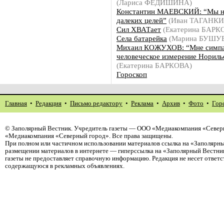
(Лариса ФЕДИШИНА)
Константин МАЕВСКИЙ: “Мы н
далеких целей”
(Иван ТАГАНКИ
Сил ХВАТает
(Екатерина БАРК
Села батарейка
(Марина БУШУ
Михаил КОЖУХОВ: “Мне симп
человеческое измерение Нориль
(Екатерина БАРКОВА)
Гороскоп
Главная
•
Редакция
•
Письмо редактору
•
Реклама
•
Архив
•
Фото
•
Гор
©
Заполярный Вестник
. Учредитель газеты — ООО «Медиакомпания «Северн
«Медиакомпания «Северный город». Все права защищены.
При полном или частичном использовании материалов ссылка на «Заполярны
размещении материалов в интернете — гиперссылка на «Заполярный Вестник
газеты не предоставляет справочную информацию. Редакция не несет ответ
содержащуюся в рекламных объявлениях.