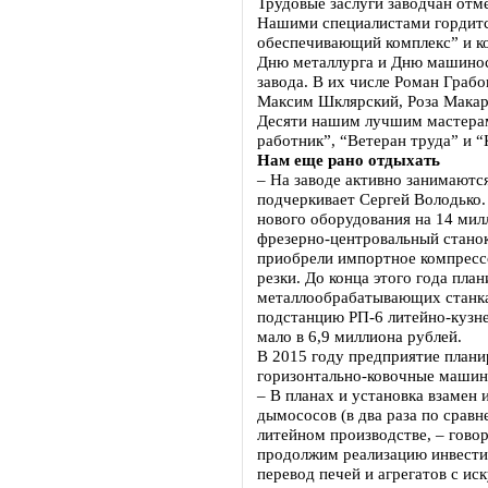
Трудовые заслуги заводчан отм
Нашими специалистами гордитс
обеспечивающий комплекс” и ко
Дню металлурга и Дню машинос
завода. В их числе Роман Граб
Максим Шклярский, Роза Макар
Десяти нашим лучшим мастерам
работник”, “Ветеран труда” и 
Нам еще рано отдыхать
– На заводе активно занимаютс
подчеркивает Сергей Володько.
нового оборудования на 14 мил
фрезерно-центровальный станок
приобрели импортное компресс
резки. До конца этого года пла
металлообрабатывающих станка
подстанцию РП-6 литейно-кузне
мало в 6,9 миллиона рублей.
В 2015 году предприятие план
горизонтально-ковочные машины
– В планах и установка взамен
дымососов (в два раза по срав
литейном производстве, – гово
продолжим реализацию инвести
перевод печей и агрегатов с и