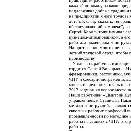
пришедшим работникам обязате
каждый понимал, на какое предп
поддерживал добрые традиции 
на предприятии много трудовых
детей. К слову сказать, генер
обеспечивающий комплекс”, в с
Сергей Король тоже начинал св
кузнецом-штамповщиком, а его 
работала инженером-конструкто
На протяжении многих лет на з
летний трудовой отряд, чтобы 
производству.
– У нас есть рабочие, имеющие
гордится Сергей Володько. – Их
фрезеровщики, расточники, зу
ЧПУ и слесари-инструментальщ
много, и среди них токарь шест
2012 году занял первое место н
Наши работники – Дмитрий Дуп
управлением, и Станислав Нако
металлоконструкций, – являютс
сквозных рабочих профессий в
промышленности по методике Wo
работы на станках с ЧПУ, тока
работы.