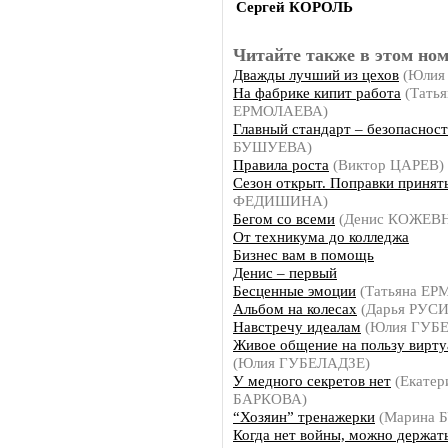
Сергей КОРОЛЬ
Читайте также в этом ном
Дважды лучший из цехов
(Юлия
На фабрике кипит работа
(Татья
ЕРМОЛАЕВА)
Главный стандарт – безопасност
БУШУЕВА)
Правила роста
(Виктор ЦАРЕВ)
Сезон открыт. Поправки принят
ФЕДИШИНА)
Бегом со всеми
(Денис КОЖЕВ
От техникума до колледжа
Бизнес вам в помощь
Денис – первый
Бесценные эмоции
(Татьяна Е
Альбом на колесах
(Дарья РУС
Навстречу идеалам
(Юлия ГУБ
Живое общение на пользу вирт
(Юлия ГУБЕЛАДЗЕ)
У медного секретов нет
(Екатер
БАРКОВА)
“Хозяин” тренажерки
(Марина 
Когда нет войны, можно держать