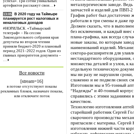
успеха». Три сотни уникальных
металлургическом заводе. Ведь
артефактов расскажут свои…
запчастей и изделий для ПВП-2 
В 2020 году на Таймыре
13:05
График работ был достаточно ж
планируется рост налоговых и
работали в три смены и даже п
неналоговых доходов
Должен сказать, что в выполнен
#НОРИЛЬСК. «Таймырский
без исключения, и каждый внес
телеграф» – На сессии
плана-графика, как всегда случ
Законодательного собрания края
новые заказы, по которым заво
депутаты во втором чтении
приняли бюджет-2020 и плановый
наименований изделий. Механиз
период 2021–2022 годов. Один из
сектора-расширителя для улавли
главных приоритетов документа –
нестандартного оборудования, 
…
множества деталей и узлов, к к
отдельную техническую докумен
Все новости
мы ни разу не нарушили сроки,
слаженно и не подвели своих см
[stream=16]
Изготовили мы и 95-тонный апт
в потоке отсутствуют показы
“Надежды” и 40-тонный корпус
рекламных блоков, назначьте показы,
справились с этими заданиями 
или отключите поток
качеством.
Технологию изготовления аптей
старейший работник Сергей Гол
сварочного производства механ
пригласили с материка. Сергей
изготовления нижней части кор
избежать деформации металла, 