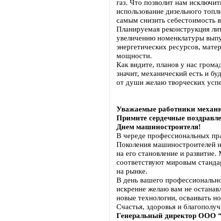
газ. Что позволит нам исключит
использование дизельного топл
самым снизить себестоимость 
Планируемая реконструкция лит
увеличению номенклатуры выпу
энергетических ресурсов, мате
мощности.
Как видите, планов у нас грома
значит, механический есть и б
от души желаю творческих успех
Уважаемые работники механи
Примите сердечные поздравл
Днем машиностроителя!
В череде профессиональных пра
Поколения машиностроителей н
на его становление и развитие
соответствуют мировым станда
на рынке.
В день вашего профессиональн
искренне желаю вам не останав
новые технологии, осваивать н
Счастья, здоровья и благополу
Генеральный директор ООО 