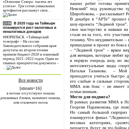
«Освоение Севера: тысяча лет
наших ребят готовы принять
успеха». Три сотни уникальных
Невский” под руководство 
артефактов расскажут свои…
Широбокова, – рассказывает Р
В декабре в “АРТе” прошел к
В 2020 году на Таймыре
шоу-проекта “Ледяной трон”.
13:05
планируется рост налоговых и
свое мастерство и навыки н
неналоговых доходов
стали из-за того, что участн
#НОРИЛЬСК. «Таймырский
технику. Что неудивительно – в
телеграф» – На сессии
пришедшие в проект из бокса и
Законодательного собрания края
– “Ледяной трон” – яркое ме
депутаты во втором чтении
приняли бюджет-2020 и плановый
для женщин, которые любят кр
период 2021–2022 годов. Один из
в первую очередь шоу, но э
главных приоритетов документа –
интеллектуальные виды спорт
…
Наталья Таланова. – Мой 
приходится учиться быстро д
Все новости
его слабые и сильные сторон
ММА или бокс – не имеет з
[stream=16]
осмысленным.
в потоке отсутствуют показы
Место для подвига?
рекламных блоков, назначьте показы,
В рамках развития ММА в Но
или отключите поток
Георгия Парамонова, где пом
Но самый большой сюрприз 
планируется финал “Ледяного
весовых категориях, сразя
решается, будут ли это бойцы