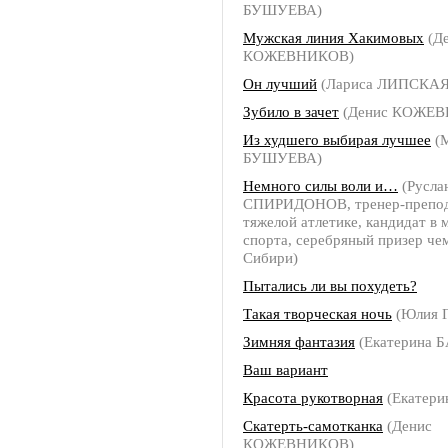
БУШУЕВА)
Мужская линия Хакимовых
(Д
КОЖЕВНИКОВ)
Он лучший
(Лариса ЛИПСКАЯ
Зубило в зачет
(Денис КОЖЕ
Из худшего выбирая лучшее
(
БУШУЕВА)
Немного силы воли и…
(Русла
СПИРИДОНОВ, тренер-препод
тяжелой атлетике, кандидат в 
спорта, серебряный призер че
Сибири)
Пытались ли вы похудеть?
Такая творческая ночь
(Юлия 
Зимняя фантазия
(Екатерина 
Ваш вариант
Красота рукотворная
(Екатер
Скатерть-самотканка
(Денис
КОЖЕВНИКОВ)