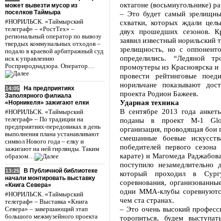
октагоне (восьмиугольнике) ра
может вывезти мусор из
поселков Таймыра
– Это будет самый зрелищны
#НОРИЛЬСК. «Таймырский
схватки, которых ждали цел
телеграф» – «РостТех» –
двух прошедших сезонов. К
региональный оператор по вывозу
заявил известный норильский 
твердых коммунальных отходов –
зрелищность, но с оппонент
подало в краевой арбитражный суд
определились. “Ледяной т
иск к управлению
Росприроднадзора. Оператор…
промоутеры из Красноярска и 
провести рейтинговые поед
норильчане показывают дос
На предприятиях
14:05
проекта Родион Бажеев.
Заполярного филиала
Ударная техника
«Норникеля» зажигают елки
В сентябре 2013 года анкет
#НОРИЛЬСК. «Таймырский
телеграф» – По традиции на
поданы в проект М-1 Glo
предприятиях-передовиках в день
организация, проводящая бои п
выполнения плана устанавливают
смешанные боевые искусств
символ Нового года – елку и
победителей первого сезона 
зажигают на ней гирлянды. Таким
карате) и Магомеда Раджабова
образом…
поступило незамедлительно 
В Публичной библиотеке
13:25
который проходил в Сург
начали монтировать выставку
соревнования, организованны
«Книга Севера»
одни ММА-клубы соревнуютс
#НОРИЛЬСК. «Таймырский
чем ста странах.
телеграф» – Выставка «Книга
– Это очень высокий професс
Севера» – завершающий этап
большого межмузейного проекта
торопиться, будем выступат