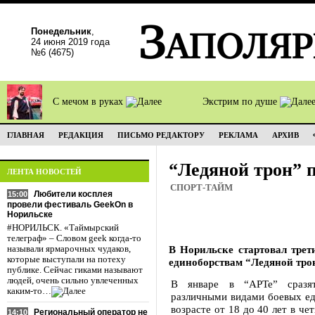
Понедельник
,
24 июня 2019 года
№6 (4675)
С мечом в руках
Экстрим по душе
ГЛАВНАЯ
РЕДАКЦИЯ
ПИСЬМО РЕДАКТОРУ
РЕКЛАМА
АРХИВ
“Ледяной трон” 
ЛЕНТА НОВОСТЕЙ
СПОРТ-ТАЙМ
Любители косплея
15:00
провели фестиваль GeekOn в
Норильске
#НОРИЛЬСК. «Таймырский
телеграф» – Словом geek когда-то
В Норильске стартовал трет
называли ярмарочных чудаков,
которые выступали на потеху
единоборствам “Ледяной тро
публике. Сейчас гиками называют
людей, очень сильно увлеченных
В январе в “АРТе” сразя
каким-то…
различными видами боевых ед
возрасте от 18 до 40 лет в ч
Региональный оператор не
14:10