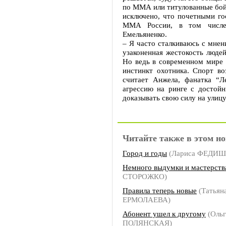
по ММА или титулованные бой
исключено, что почетными го
ММА России, в том числе
Емельяненко.
– Я часто сталкиваюсь с мнен
узаконенная жестокость люде
Но ведь в современном мире 
инстинкт охотника. Спорт во
считает Анжела, фанатка “Л
агрессию на ринге с достой
доказывать свою силу на улицу
Читайте также в этом но
Город и годы
(Лариса ФЕДИ
Немного выдумки и мастерств
СТОРОЖКО)
Правила теперь новые
(Татьян
ЕРМОЛАЕВА)
Абонент ушел к другому
(Ольг
ПОЛЯНСКАЯ)