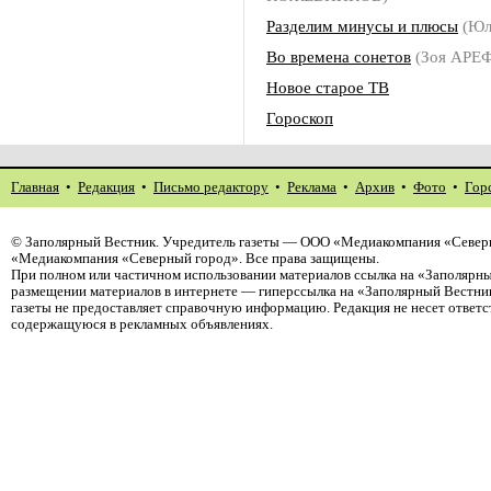
Разделим минусы и плюсы
(Юл
Во времена сонетов
(Зоя АРЕ
Новое старое ТВ
Гороскоп
Главная
•
Редакция
•
Письмо редактору
•
Реклама
•
Архив
•
Фото
•
Гор
©
Заполярный Вестник
. Учредитель газеты — ООО «Медиакомпания «Северн
«Медиакомпания «Северный город». Все права защищены.
При полном или частичном использовании материалов ссылка на «Заполярны
размещении материалов в интернете — гиперссылка на «Заполярный Вестник
газеты не предоставляет справочную информацию. Редакция не несет ответ
содержащуюся в рекламных объявлениях.