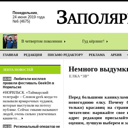
Понедельник
,
24 июня 2019 года
№6 (4675)
В четвертом поколении
Гуд кёрлинг!
ГЛАВНАЯ
РЕДАКЦИЯ
ПИСЬМО РЕДАКТОРУ
РЕКЛАМА
АРХИВ
Немного выдумки
ЛЕНТА НОВОСТЕЙ
ЕЛКА “ЗВ”
Любители косплея
15:00
провели фестиваль GeekOn в
Норильске
#НОРИЛЬСК. «Таймырский
Перед большими каникулами
телеграф» – Словом geek когда-то
называли ярмарочных чудаков,
новогоднюю елку. Почему 
которые выступали на потеху
только) красавиц на стран
публике. Сейчас гиками называют
читателям: наряжайте свое 
людей, очень сильно увлеченных
адрес редакции присылайт
каким-то…
оценим, лучшую выберем и з
Региональный оператор не
14:10