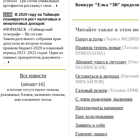
успеха». Три сотни уникальных
Конкурс “Елка “ЗВ” продол
артефактов расскажут свои…
В 2020 году на Таймыре
13:05
планируется рост налоговых и
неналоговых доходов
Читайте также в этом но
#НОРИЛЬСК. «Таймырский
телеграф» – На сессии
Город и годы
(Лариса ФЕДИ
Законодательного собрания края
депутаты во втором чтении
Правила теперь новые
(Татьян
приняли бюджет-2020 и плановый
ЕРМОЛАЕВА)
период 2021–2022 годов. Один из
главных приоритетов документа –
Абонент ушел к другому
(Ольг
…
ПОЛЯНСКАЯ)
Все новости
Оставаться в лидерах
(Евгений
МИХАЙЛОВ)
[stream=16]
в потоке отсутствуют показы
Газовый резерв
(Татьяна ЕРМ
рекламных блоков, назначьте показы,
С днем рождения, мальчики
или отключите поток
Претенденты начинают
Еще холодильники
Заявить о себе
Говорит, нашел