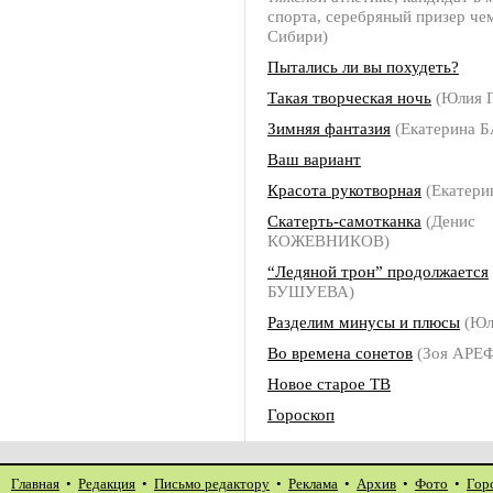
спорта, серебряный призер че
Сибири)
Пытались ли вы похудеть?
Такая творческая ночь
(Юлия 
Зимняя фантазия
(Екатерина 
Ваш вариант
Красота рукотворная
(Екатер
Скатерть-самотканка
(Денис
КОЖЕВНИКОВ)
“Ледяной трон” продолжается
БУШУЕВА)
Разделим минусы и плюсы
(Юл
Во времена сонетов
(Зоя АРЕ
Новое старое ТВ
Гороскоп
Главная
•
Редакция
•
Письмо редактору
•
Реклама
•
Архив
•
Фото
•
Гор