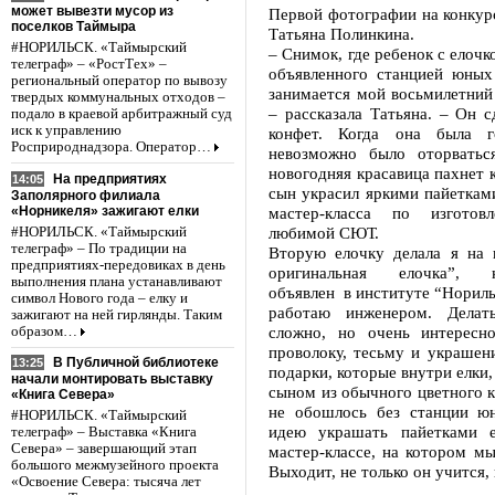
может вывезти мусор из
Первой фотографии на конкур
поселков Таймыра
Татьяна Полинкина.
#НОРИЛЬСК. «Таймырский
– Снимок, где ребенок с елочко
телеграф» – «РостТех» –
объявленного станцией юных
региональный оператор по вывозу
занимается мой восьмилетний
твердых коммунальных отходов –
– рассказала Татьяна. – Он с
подало в краевой арбитражный суд
иск к управлению
конфет. Когда она была г
Росприроднадзора. Оператор…
невозможно было оторватьс
новогодняя красавица пахнет 
На предприятиях
14:05
сын украсил яркими пайетками
Заполярного филиала
«Норникеля» зажигают елки
мастер-класса по изгото
любимой СЮТ.
#НОРИЛЬСК. «Таймырский
телеграф» – По традиции на
Вторую елочку делала я на 
предприятиях-передовиках в день
оригинальная елочка”,
выполнения плана устанавливают
объявлен в институте “Норильс
символ Нового года – елку и
работаю инженером. Дела
зажигают на ней гирлянды. Таким
сложно, но очень интересно
образом…
проволоку, тесьму и украшени
В Публичной библиотеке
13:25
подарки, которые внутри елки,
начали монтировать выставку
сыном из обычного цветного к
«Книга Севера»
не обошлось без станции ю
#НОРИЛЬСК. «Таймырский
идею украшать пайетками е
телеграф» – Выставка «Книга
Севера» – завершающий этап
мастер-классе, на котором м
большого межмузейного проекта
Выходит, не только он учится, 
«Освоение Севера: тысяча лет