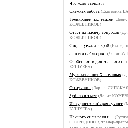
Что ждет зарплату
Снежная работа
(Екатерина Б
Тренировки под землей
(Денис
КОЖЕВНИКОВ)
Ответ на тысячу вопросов
(Де
КОЖЕВНИКОВ)
Скорая уехала в край
(Екатери
За вами наблюдают
(Денис УЛ
Особенности дошкольного пит
БУШУЕВА)
Мужская линия Хакимовых
(Д
КОЖЕВНИКОВ)
Он лучший
(Лариса ЛИПСКАЯ
Зубило в зачет
(Денис КОЖЕ
Из худшего выбирая лучшее
(
БУШУЕВА)
Немного силы воли и…
(Русла
СПИРИДОНОВ, тренер-препод
тяжелой атлетике, кандидат в 