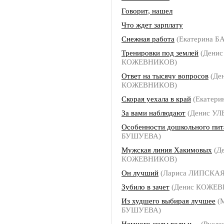
Говорит, нашел
Что ждет зарплату
Снежная работа
(Екатерина Б
Тренировки под землей
(Денис
КОЖЕВНИКОВ)
Ответ на тысячу вопросов
(Де
КОЖЕВНИКОВ)
Скорая уехала в край
(Екатери
За вами наблюдают
(Денис УЛ
Особенности дошкольного пит
БУШУЕВА)
Мужская линия Хакимовых
(Д
КОЖЕВНИКОВ)
Он лучший
(Лариса ЛИПСКАЯ
Зубило в зачет
(Денис КОЖЕ
Из худшего выбирая лучшее
(
БУШУЕВА)
Немного силы воли и…
(Русла