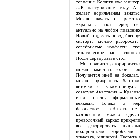
терпения. Коллеги уже заинте
…В наступившем году Ана
желает норильчанам занятьс
Можно начать с простого
украшать стол перед сер
актуально на любом праздник
Новый год, есть повод блесну
скатерть можно разбросать
серебристые конфетти, све
тематические или разноцве
После сервировать стол.
– Мне нравится декорировать 
можно намочить водой и ок
Получается иней на бокалах
можно прикрепить бантик
веточки с какими-нибудь
советует Анастасия. – Красиво
стоят свечи, оформленны
венками. Только о мер
безопасности забывать не
композиции можно сдела
проволочный каркас прикрепи
все декорировать шишкам
подарочными коробками 
упаковке, мишурой. Творите 