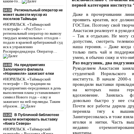
каким-то…
первой категории института
Региональный оператор не
14:10
Даже в прочерчивании лини
может вывезти мусор из
поселков Таймыра
проявить креатив, все должн
#НОРИЛЬСК. «Таймырский
ГОСТам. Поэтому свой творче
телеграф» – «РостТех» –
Анастасия реализует в рукодел
региональный оператор по вывозу
– Так я отдыхаю. Не могу си
твердых коммунальных отходов –
допустим, смотреть телевизо
подало в краевой арбитражный суд
наша героиня. – Даже когда 
иск к управлению
Росприроднадзора. Оператор…
только пить чай и поддержи
умею, я обычно сижу и что-ни
Раз подгузник, два подгузник
На предприятиях
14:05
Рукоделием Анастасия занял
Заполярного филиала
студенткой Норильского ин
«Норникеля» зажигают елки
института. В начале 2000-х 
#НОРИЛЬСК. «Таймырский
телеграф» – По традиции на
проводили выставки прикладн
предприятиях-передовиках в день
на которых наша геро
выполнения плана устанавливают
вдохновение. Занялась ф
символ Нового года – елку и
довольно быстро у нее ста
зажигают на ней гирлянды. Таким
Почти все работы дарила др
образом…
переняла тягу к вышивк
В Публичной библиотеке
13:25
Заинтересовалась и тоже взяла
начали монтировать выставку
иголки и нитки. Часть выш
«Книга Севера»
недавно отремонтирова
#НОРИЛЬСК. «Таймырский
квартиры.
телеграф» – Выставка «Книга