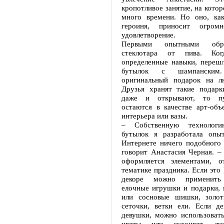
кропотливое занятие, на котор
много времени. Но оно, ка
героиня, приносит огромн
удовлетворение.
Первыми опытными обра
стеклотара от пива. Ког
определенные навыки, переш
бутылок с шампанским. 
оригинальный подарок на л
Друзья хранят такие подарк
даже и открывают, то пу
остаются в качестве арт-объ
интерьера или вазы.
– Собственную технологи
бутылок я разработала опы
Интернете ничего подобного 
говорит Анастасия Черная. –
оформляется элементами, о
тематике праздника. Если это 
декоре можно применить
елочные игрушки и подарки, 
или сосновые шишки, золот
сеточки, ветки ели. Если д
девушки, можно использовать
цветы или сухоцвет, лис