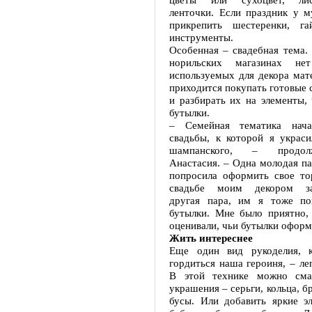
ленточки. Если праздник у 
прикрепить шестеренки, га
инструменты.
Особенная – свадебная тема.
норильских магазинах нет
используемых для декора мат
приходится покупать готовые 
и разбирать их на элементы,
бутылки.
– Семейная тематика нач
свадьбы, к которой я украси
шампанского, – продол
Анастасия. – Одна молодая па
попросила оформить свое то
свадьбе моим декором заи
другая пара, им я тоже по
бутылки. Мне было приятно, 
оценивали, чьи бутылки офор
Жить интереснее
Еще один вид рукоделия, 
гордиться наша героиня, – леп
В этой технике можно сма
украшения – серьги, кольца, б
бусы. Или добавить яркие эл