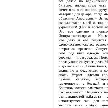
все делаю по вдохновению.
бутылок, иногда сразу есть 
хочется чего-то нового, кручу 
материал для декора, тогда мы
объясняет Анастасия. – Вы не
сколько часов моей жизни по
украшения! (Они в восьми ко
Это все сделано в порыве
Иногда жалко времени. Но, к
что дело и его результат
удовольствие, уже все равно, 
потратила времени. Допуст
себе под цвет одежды нов
сережки – и загорелась. При
после ужина сажусь за дело. М
и до часа ночи. Спина болит, 
видят, но я счастливая и до
спать. Утром надеваю сде
руками сережки, котор
гармонируют с блузкой, и 
Конечно, коллеги замечают н
рассматривают. Недавно я за
разновидностей нэйл-арта – 
используются лаки для ног
которое тоже требует мн