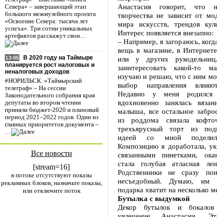
Анастасия говорит, что н
Севера» – завершающий этап
большого межмузейного проекта
творчества не зависит от мо
«Освоение Севера: тысяча лет
мира искусств, трендов кул
успеха». Три сотни уникальных
Интерес появляется внезапно:
артефактов расскажут свои…
– Например, я загораюсь, когд
вещь в магазине, в Интернете
В 2020 году на Таймыре
или у других рукодельни
13:05
планируется рост налоговых и
заинтересовать какой-то м
неналоговых доходов
изучаю и решаю, что с ним мо
#НОРИЛЬСК. «Таймырский
выбор направления влияю
телеграф» – На сессии
Недавно у меня родился 
Законодательного собрания края
вдохновенно занялась вяза
депутаты во втором чтении
приняли бюджет-2020 и плановый
малыша, все остальное забро
период 2021–2022 годов. Один из
из роддома связала кофто
главных приоритетов документа –
трехъярусный торт из подг
…
идеей со мной поделила
Композицию я доработала, ук
Все новости
связанными пинетками, ока
стала голубая атласная ле
[stream=16]
Родственники не сразу пон
в потоке отсутствуют показы
несъедобный. Думаю, им 
рекламных блоков, назначьте показы,
подарка хватит на несколько м
или отключите поток
Бутылка с выдумкой
Декор бутылок и бокало
увлечение Анастасии. Эт