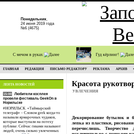
Понедельник
,
24 июня 2019 года
№6 (4675)
С мечом в руках
Гуд кёрлинг!
ГЛАВНАЯ
РЕДАКЦИЯ
ПИСЬМО РЕДАКТОРУ
РЕКЛАМА
АРХИВ
Красота рукотво
ЛЕНТА НОВОСТЕЙ
УВЛЕЧЕНИЯ
Любители косплея
15:00
провели фестиваль GeekOn в
Норильске
#НОРИЛЬСК. «Таймырский
телеграф» – Словом geek когда-то
Декорирование бутылок и б
называли ярмарочных чудаков,
которые выступали на потеху
лепка из пластики, рисован
публике. Сейчас гиками называют
перечислишь. Творчество 
людей, очень сильно увлеченных
исключительно с точными на