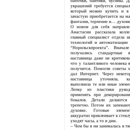
бабочки, бантики, бусины. Д
украшений требуется специал
который можно купить и в 
зачастую приобретается на ма
фантазия, терпение и… духовка
О новом для себя направле
Анастасии рассказала колл
главный специалист отдела 
технологий и автоматизации 
“Норильскпроекта”. Вначал
получались стандартные 
наставница даже не критикова
что у талантливого человека 
получится. Помогли советы м
дал Интернет. Через некот
наставница уточняла, к
выполнила те или иные элеме
Лепку из пластики рукод
применять при декорирован
бокалов. Детали делаются
трепетно. Потом их запекают
духовке. Готовые элемен
аккуратно приклеивает к стекл
уходят часы, а то и дни.
– Чем бы я ни занималась в тв