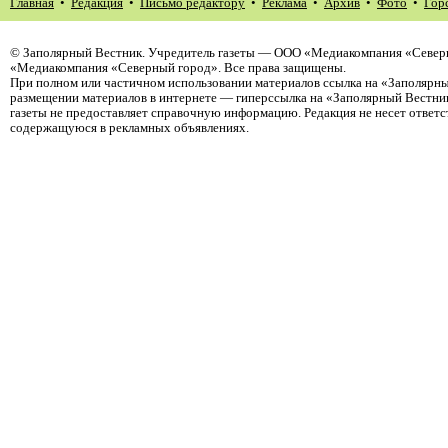
Главная
•
Редакция
•
Письмо редактору
•
Реклама
•
Архив
•
Фото
•
Гор
©
Заполярный Вестник
. Учредитель газеты — ООО «Медиакомпания «Северн
«Медиакомпания «Северный город». Все права защищены.
При полном или частичном использовании материалов ссылка на «Заполярны
размещении материалов в интернете — гиперссылка на «Заполярный Вестник
газеты не предоставляет справочную информацию. Редакция не несет ответ
содержащуюся в рекламных объявлениях.