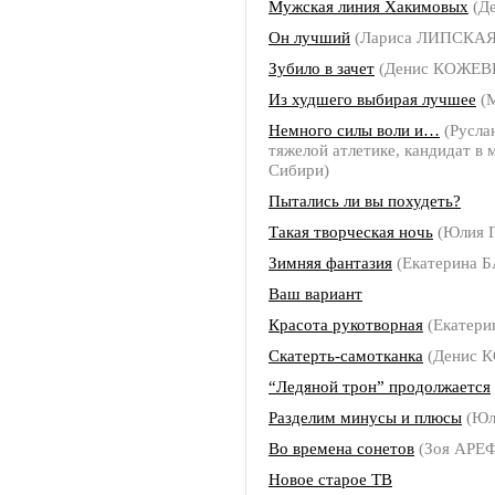
Мужская линия Хакимовых
(Д
Он лучший
(Лариса ЛИПСКАЯ
Зубило в зачет
(Денис КОЖЕ
Из худшего выбирая лучшее
(
Немного силы воли и…
(Русла
тяжелой атлетике, кандидат в
Сибири)
Пытались ли вы похудеть?
Такая творческая ночь
(Юлия 
Зимняя фантазия
(Екатерина 
Ваш вариант
Красота рукотворная
(Екатер
Скатерть-самотканка
(Денис 
“Ледяной трон” продолжается
Разделим минусы и плюсы
(Юл
Во времена сонетов
(Зоя АРЕ
Новое старое ТВ