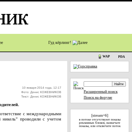
Гуд кёрлинг!
WAP
PDA
10 января 2014 года, 12:17
Расширенный поиск
Фото: Денис КОЖЕВНИКОВ
Текст: Денис КОЖЕВНИКОВ
Поиск на форуме
одителей.
соответствие с международными
[stream=6]
й никель” проводили с учетом
в потоке отсутствуют показы
рекламных блоков, назначьте
показы, или отключите поток