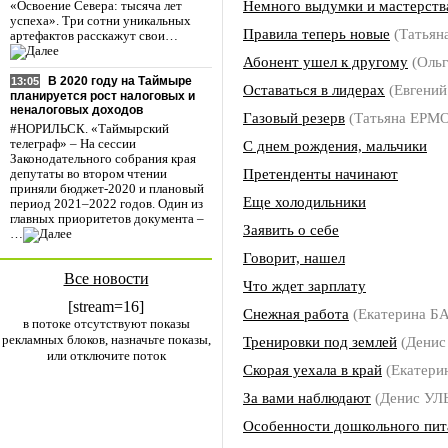
Немного выдумки и мастерств
«Освоение Севера: тысяча лет
успеха». Три сотни уникальных
Правила теперь новые
(Татья
артефактов расскажут свои…
Абонент ушел к другому
(Оль
В 2020 году на Таймыре
13:05
Оставаться в лидерах
(Евгени
планируется рост налоговых и
неналоговых доходов
Газовый резерв
(Татьяна ЕРМ
#НОРИЛЬСК. «Таймырский
С днем рождения, мальчики
телеграф» – На сессии
Законодательного собрания края
Претенденты начинают
депутаты во втором чтении
приняли бюджет-2020 и плановый
Еще холодильники
период 2021–2022 годов. Один из
главных приоритетов документа –
Заявить о себе
…
Говорит, нашел
Все новости
Что ждет зарплату
[stream=16]
Снежная работа
(Екатерина Б
в потоке отсутствуют показы
рекламных блоков, назначьте показы,
Тренировки под землей
(Дени
или отключите поток
Скорая уехала в край
(Екатери
За вами наблюдают
(Денис УЛ
Особенности дошкольного пит