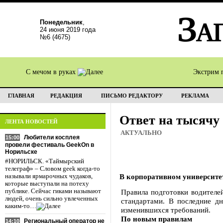
Понедельник
,
24 июня 2019 года
№6 (4675)
С мечом в руках
Экстрим 
ГЛАВНАЯ
РЕДАКЦИЯ
ПИСЬМО РЕДАКТОРУ
РЕКЛАМА
Ответ на тысячу
ЛЕНТА НОВОСТЕЙ
АКТУАЛЬНО
Любители косплея
15:00
провели фестиваль GeekOn в
Норильске
#НОРИЛЬСК. «Таймырский
телеграф» – Словом geek когда-то
В корпоративном университе
называли ярмарочных чудаков,
которые выступали на потеху
публике. Сейчас гиками называют
Правила подготовки водителе
людей, очень сильно увлеченных
стандартами. В последние д
каким-то…
изменившихся требований.
По новым правилам
Региональный оператор не
14:10