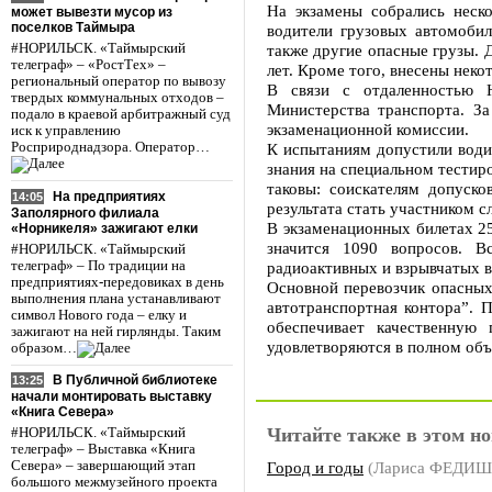
На экзамены собрались неск
может вывезти мусор из
поселков Таймыра
водители грузовых автомобил
#НОРИЛЬСК. «Таймырский
также другие опасные грузы. Д
телеграф» – «РостТех» –
лет. Кроме того, внесены неко
региональный оператор по вывозу
В связи с отдаленностью 
твердых коммунальных отходов –
Министерства транспорта. З
подало в краевой арбитражный суд
экзаменационной комиссии.
иск к управлению
Росприроднадзора. Оператор…
К испытаниям допустили води
знания на специальном тестиро
таковы: соискателям допуско
На предприятиях
14:05
результата стать участником 
Заполярного филиала
В экзаменационных билетах 25
«Норникеля» зажигают елки
значится 1090 вопросов. В
#НОРИЛЬСК. «Таймырский
телеграф» – По традиции на
радиоактивных и взрывчатых в
предприятиях-передовиках в день
Основной перевозчик опасных
выполнения плана устанавливают
автотранспортная контора”. 
символ Нового года – елку и
обеспечивает качественную
зажигают на ней гирлянды. Таким
удовлетворяются в полном объ
образом…
В Публичной библиотеке
13:25
начали монтировать выставку
«Книга Севера»
Читайте также в этом но
#НОРИЛЬСК. «Таймырский
телеграф» – Выставка «Книга
Город и годы
(Лариса ФЕДИ
Севера» – завершающий этап
большого межмузейного проекта