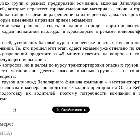
олько групп с разных предприятий компании, включая Заполяр
ей, которые перевозят горюче-смазочные материалы, едкие и вз
о настоящего времени разрешение на их перевозку давалось сроком
торые изменения в правила приема экзаменов.
Норильска решено создать в нашем городе территориальну
а ходом испытаний наблюдал в Красноярске в режиме видеоконф
телей, усвоивших базовый курс по перевозке опасных грузов в ц
вании. Те, кто прошел этот этап, сдают экзамен уже отдельно по к
в-разрешений предстоит за 45 минут ответить на вопросы и то
следующего испытания.
 вопросов, но в целом по курсу транспортировки опасных грузов 
сего установлено девять классов опасных грузов – от горю
еществ.
 грузов для нужд Заполярного филиала компании – автотранспор
По словам инженера по подготовке кадров предприятия Ольги Ке
 подготовку их водителей, поэтому потребности компании в 
еме.
0
мере:
ШИНА)