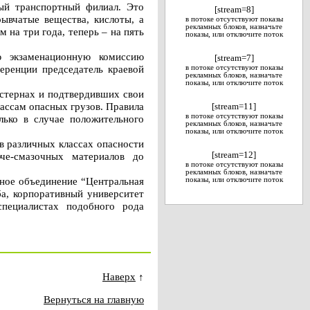
ный транспортный филиал. Это
[stream=8]
рывчатые вещества, кислоты, а
в потоке отсутствуют показы
рекламных блоков, назначьте
 на три года, теперь – на пять
показы, или отключите поток
ю экзаменационную комиссию
[stream=7]
еренции председатель краевой
в потоке отсутствуют показы
рекламных блоков, назначьте
показы, или отключите поток
истернах и подтвердивших свои
лассам опасных грузов. Правила
[stream=11]
в потоке отсутствуют показы
лько в случае положительного
рекламных блоков, назначьте
показы, или отключите поток
в различных классах опасности
че-смазочных материалов до
[stream=12]
в потоке отсутствуют показы
рекламных блоков, назначьте
тное объединение “Центральная
показы, или отключите поток
ба, корпоративный университет
специалистах подобного рода
Наверх
↑
Вернуться на главную