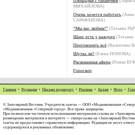
Площадки с гарантией
(Лариса
МИХАЙЛОВА)
Очень хочется работать
(Анна
САРАФАНОВА)
“Мы вас любим!”
(Татьяна Р
Шанс есть у каждого
(Татьян
Проговорить всё
(Валентина 
Шутка ли?
(Елена ПОПОВА)
Рискованная афера
(Роман БУ
Гороскоп
Главная
•
Редакция
•
Письмо редактору
•
Реклама
•
Архив
•
Фото
•
Гор
©
Заполярный Вестник
. Учредитель газеты — ООО «Медиакомпания «Северн
«Медиакомпания «Северный город». Все права защищены.
При полном или частичном использовании материалов ссылка на «Заполярны
размещении материалов в интернете — гиперссылка на «Заполярный Вестник
газеты не предоставляет справочную информацию. Редакция не несет ответ
содержащуюся в рекламных объявлениях.