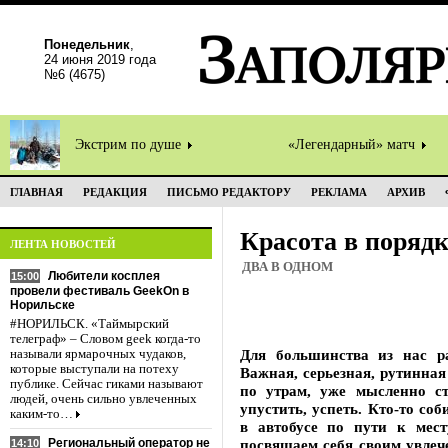
Понедельник
,
24 июня 2019 года
№6 (4675)
Экстрим по душе
«Легендарный» матч
ГЛАВНАЯ
РЕДАКЦИЯ
ПИСЬМО РЕДАКТОРУ
РЕКЛАМА
АРХИВ
Красота в порядк
ЛЕНТА НОВОСТЕЙ
ДВА В ОДНОМ
Любители косплея
15:00
провели фестиваль GeekOn в
Норильске
#НОРИЛЬСК. «Таймырский
телеграф» – Словом geek когда-то
Для большинства из нас р
называли ярмарочных чудаков,
которые выступали на потеху
Важная, серьезная, рутинна
публике. Сейчас гиками называют
по утрам, уже мысленно ст
людей, очень сильно увлеченных
упустить, успеть. Кто-то со
каким-то…
в автобусе по пути к мес
Региональный оператор не
посвящаем себя своим увлеч
14:10