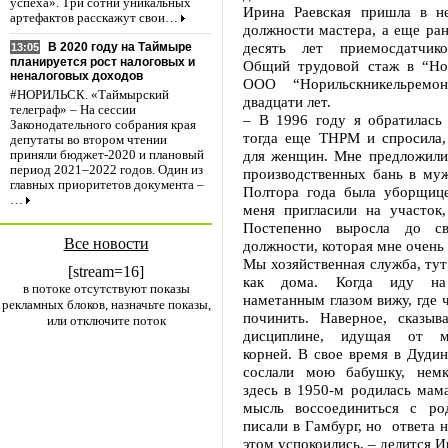
успеха». Три сотни уникальных
Ирина Раевская пришла в н
артефактов расскажут свои…
должности мастера, а еще ра
десять лет приемосдатчико
В 2020 году на Таймыре
13:05
планируется рост налоговых и
Общий трудовой стаж в “Но
неналоговых доходов
ООО “Норильскникельремо
#НОРИЛЬСК. «Таймырский
двадцати лет.
телеграф» – На сессии
– В 1996 году я обратилась 
Законодательного собрания края
тогда еще ТНРМ и спросила, 
депутаты во втором чтении
для женщин. Мне предложили
приняли бюджет-2020 и плановый
период 2021–2022 годов. Один из
производственных бань в му
главных приоритетов документа –
Полтора года была уборщице
…
меня пригласили на участок,
Постепенно выросла до с
Все новости
должности, которая мне очень 
Мы хозяйственная служба, тут
[stream=16]
как дома. Когда иду на
в потоке отсутствуют показы
наметанным глазом вижу, где ч
рекламных блоков, назначьте показы,
починить. Наверное, сказыв
или отключите поток
дисциплине, идущая от м
корней. В свое время в Дуди
сослали мою бабушку, немк
здесь в 1950-м родилась мама
мысль воссоединиться с ро
писали в Гамбург, но ответа н
этом успокоились, – делится 