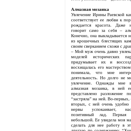
Алмазная мозаика
Увлечение Ирины Раевской ка
соответствует ее любви к пор
рождается красота. Даже н
говорит само за себя – алм
Конечно, она выкладывается не
из крошечных блестящих кам
своим сверканием схожи с др
– Мой муж очень давно увлек
моделей исторических па
придумывает их и воссозд
восхищалась его мастерством
понимала, что мне интер
деятельность. Но долго не м
увлечение. Однажды мне 
алмазная мозаика, в ней е
представлено разложение п
“застряла” на ней. Во-первых, 
вторых, с ней очень удобно 
нервы успокаивает, на
позитивный лад. Первая 
небольшой. Ее увидела моя м
сделать для нее работу в эт
другую по содержанию: “Хо