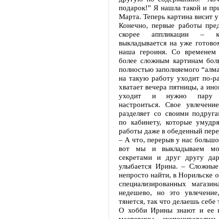
подарок!” Я нашла такой и при
Марта. Теперь картина висит 
Конечно, первые работы пред
скорее аппликации – к
выкладывается на уже готово
наша героиня. Со временем
более сложным картинам бол
полностью заполняемого “алм
на такую работу уходит по-р
хватает вечера пятницы, а ино
уходит и нужно пару 
настроиться. Свое увлечени
разделяет со своими подруга
по кабинету, которые умудря
работы даже в обеденный пер
– А что, перерыв у нас большо
вот мы и выкладываем моз
секретами и друг другу да
улыбается Ирина. – Сложные
непросто найти, в Норильске о
специализированных магазин
недешево, но это увлечени
тянется, так что делаешь себе 
О хобби Ирины знают и ее к
мастерицы экспонировалис