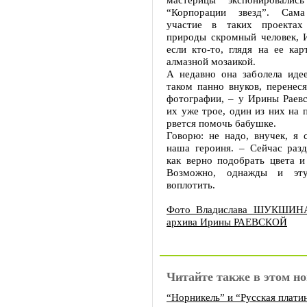
“Корпорации звезд”. Сам
участие в таких проектах
природы скромный человек, И
если кто-то, глядя на ее кар
алмазной мозаикой.
А недавно она заболела идее
таком панно внуков, перенес
фотографии, – у Ирины Раевс
их уже трое, один из них на 
рвется помочь бабушке.
Говорю: не надо, внучек, я 
наша героиня. – Сейчас раз
как верно подобрать цвета и
Возможно, однажды и эт
воплотить.
Фото Владислава ШУКШИНА
архива Ирины РАЕВСКОЙ
Читайте также в этом но
“Норникель” и “Русская плати