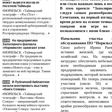
может вывезти мусор из
или стало важным лишь в пос
поселков Таймыра
В этом проекте “Заполярн
#НОРИЛЬСК. «Таймырский
следуя самым разнообраз
телеграф» – «РостТех» –
Сочетания, на первый взгляд
региональный оператор по вывозу
время делом на основе точны
твердых коммунальных отходов –
подало в краевой арбитражный суд
танцами или игре на м
иск к управлению
познакомимся с ними ближе 
Росприроднадзора. Оператор…
Начальник участка хоз
На предприятиях
14:05
обслуживания ПО “Норильс
Заполярного филиала
Свою работу Ирина Раевс
«Норникеля» зажигают елки
истинно женской, где н
#НОРИЛЬСК. «Таймырский
хозяйский глаз. На первы
телеграф» – По традиции на
предприятиях-передовиках в день
нетрудно: обеспечить мебелью
выполнения плана устанавливают
всем необходимым различ
символ Нового года – елку и
предприятия, заключит
зажигают на ней гирлянды. Таким
подрядчиком, который возьмет
образом…
помещений. Но теперь умножь
В Публичной библиотеке
13:25
участков (около 50) и 
начали монтировать выставку
случающиеся мелочи, грозя
«Книга Севера»
серьезным проблемам пр
#НОРИЛЬСК. «Таймырский
должного контроля, и вы п
телеграф» – Выставка «Книга
ответственное, интенсивное
Севера» – завершающий этап
большого межмузейного проекта
крайне разнообразное по вып
«Освоение Севера: тысяча лет
дело.