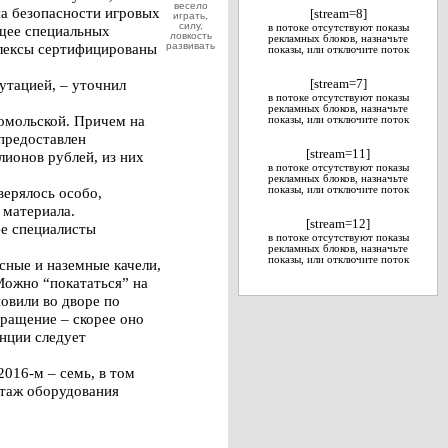
весело
на безопасности игровых
[stream=8]
играть,
силу,
щее специальных
в потоке отсутствуют показы
ловкость
рекламных блоков, назначьте
плексы сертифицированы
развивать
показы, или отключите поток
утацией, – уточнил
[stream=7]
в потоке отсутствуют показы
рекламных блоков, назначьте
сомольской. Причем на
показы, или отключите поток
предоставлен
[stream=11]
ионов рублей, из них
в потоке отсутствуют показы
рекламных блоков, назначьте
верялось особо,
показы, или отключите поток
 материала.
[stream=12]
ее специалисты
в потоке отсутствуют показы
рекламных блоков, назначьте
показы, или отключите поток
сные и наземные качели,
Можно “покататься” на
овили во дворе по
бращение – скорее оно
нции следует
2016-м – семь, в том
нтаж оборудования