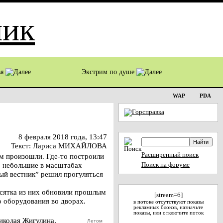
ья
Экстрим по душе
WAP
PDA
8 февраля 2018 года, 13:47
Текст: Лариса МИХАЙЛОВА
Расширенный поиск
ем произошли. Где-то построили
ы, небольшие в масштабах
Поиск на форуме
ый вестник” решил прогуляться
сятка из них обновили прошлым
[stream=6]
о оборудования во дворах.
в потоке отсутствуют показы
рекламных блоков, назначьте
показы, или отключите поток
иколая Жигулина,
Летом