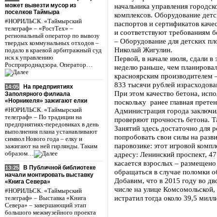
может вывезти мусор из
начальника управления городск
поселков Таймыра
комплексов. Оборудование дет
#НОРИЛЬСК. «Таймырский
паспортов и сертификатов каче
телеграф» – «РостТех» –
и соответствуют требованиям б
региональный оператор по вывозу
– Оборудование для детских пл
твердых коммунальных отходов –
Николай Жигулин.
подало в краевой арбитражный суд
иск к управлению
Первой, в начале июля, сдали 
Росприроднадзора. Оператор…
неделю раньше, чем планировал
красноярским производителем –
833 тысячи рублей израсходов
На предприятиях
14:05
При этом качество бетона, исп
Заполярного филиала
«Норникеля» зажигают елки
поскольку ранее главная прете
#НОРИЛЬСК. «Таймырский
Администрация города заключил
телеграф» – По традиции на
проверяют прочность бетона. Т
предприятиях-передовиках в день
Занятий здесь достаточно для р
выполнения плана устанавливают
попробовать свои силы на разв
символ Нового года – елку и
паровозике: этот игровой комп
зажигают на ней гирлянды. Таким
образом…
адресу: Ленинский проспект, 47
касается взрослых – размещено
В Публичной библиотеке
13:25
обращаться в случае поломки о
начали монтировать выставку
Добавим, что в 2015 году во д
«Книга Севера»
числе на улице Комсомольской,
#НОРИЛЬСК. «Таймырский
истратил тогда около 39,5 милл
телеграф» – Выставка «Книга
Севера» – завершающий этап
большого межмузейного проекта