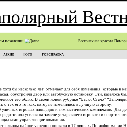
том поколении
Бесконечная красота Помор
АРХИВ
ФОТО
ГОРСПРАВКА
 хотя бы несколько лет, отмечает для себя изменения, которые в н
асад, обустроили двор или автобусную остановку. Эти, казалось б
меняют его облик. В своей новой рубрике “Было. Стало” “Заполярн
ть о тех его точках, которые изменились в лучшую сторону.
 уличных игровых площадок и гимнастических комплексов. Два де
средоточила усилия на замене устаревшего игрового и спортивног
лощадками управляющие компании.
нтральном районе успешно провели в 17 дворах. По информации Н