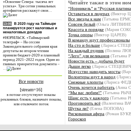
Читайте также в этом ном
«Освоение Севера: тысяча лет
успеха». Три сотни уникальных
“Норникель” и “Русская платина
артефактов расскажут свои…
Оставаться в лидерах
(Виктор 
Все звезды к нам
(Татьяна ЕРМ
Совсем белый
(Ольга ЛИТВИН
В 2020 году на Таймыре
13:05
планируется рост налоговых и
Красота в порядке
(Мария СОК
неналоговых доходов
Точка опоры
(Виктор ЦАРЕВ)
#НОРИЛЬСК. «Таймырский
В команду идут профессионалы
телеграф» – На сессии
На сто и больше
(Лариса СТЕЦ
Законодательного собрания края
На каждый рудник
(Полина ЛЮ
депутаты во втором чтении
“Лего” для великанов
(Татьяна
приняли бюджет-2020 и плановый
период 2021–2022 годов. Один из
Новости есть – добыча будет
главных приоритетов документа –
Дыши легко
(Лариса СТЕЦЕВИЧ
…
Искусство наводить мосты
(Вар
Волонтеры идут в народ
(Лари
Все новости
Снежные хлопоты
(Лариса ФЕ
Очень хочется работать
(Анна 
[stream=16]
“Мы вас любим!”
(Татьяна РЫ
в потоке отсутствуют показы
Шанс есть у каждого
(Татьяна 
рекламных блоков, назначьте показы,
Проговорить всё
(Валентина В
или отключите поток
Шутка ли?
(Елена ПОПОВА)
Рискованная афера
(Роман БУК
Гороскоп