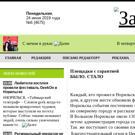
Понедельник
,
24 июня 2019 года
№6 (4675)
С мечом в руках
В четвер
ГЛАВНАЯ
РЕДАКЦИЯ
ПИСЬМО РЕДАКТОРУ
РЕКЛАМА
Площадки с гарантией
ЛЕНТА НОВОСТЕЙ
БЫЛО. СТАЛО
Любители косплея
15:00
провели фестиваль GeekOn в
Норильске
Каждый, кто прожил в Норильске
#НОРИЛЬСК. «Таймырский
дом, в другом месте обновили ф
телеграф» – Словом geek когда-то
Норильска события постепенно 
называли ярмарочных чудаков,
по северному городу и рассказа
которые выступали на потеху
публике. Сейчас гиками называют
В Большом Норильске около 130
людей, очень сильно увлеченных
летом: администрация города со
каким-то…
Так же поступают со своими п
Благоустроительный сезон в Це
Региональный оператор не
14:10