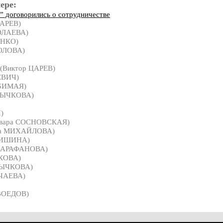
ере:
” договорились о сотрудничестве
ЦАРЕВ)
ОЛАЕВА)
ЕНКО)
ОЛОВА)
(Виктор ЦАРЕВ)
ЕВИЧ)
БИМАЯ)
 РЫЧКОВА)
)
вара СОСНОВСКАЯ)
са МИХАЙЛОВА)
ДИШИНА)
САРАФАНОВА)
ЧКОВА)
РЫЧКОВА)
АЧАЕВА)
ВОЕДОВ)