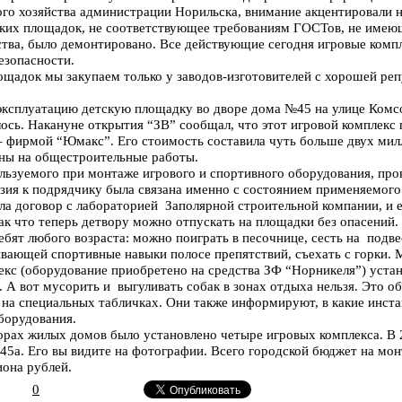
ого хозяйства администрации Норильска, внимание акцентировали 
ских площадок, не соответствующее требованиям ГОСТов, не имею
ства, было демонтировано. Все действующие сегодня игровые ком
езопасности.
ощадок мы закупаем только у заводов-изготовителей с хорошей реп
в эксплуатацию детскую площадку во дворе дома №45 на улице Ком
ось. Накануне открытия “ЗВ” сообщал, что этот игровой комплекс 
 фирмой “Юмакс”. Его стоимость составила чуть больше двух милл
аны на общестроительные работы.
ользуемого при монтаже игрового и спортивного оборудования, про
нзия к подрядчику была связана именно с состоянием применяемого
а договор с лабораторией Заполярной строительной компании, и 
ак что теперь детвору можно отпускать на площадки без опасений.
ебят любого возраста: можно поиграть в песочнице, сесть на подве
ивающей спортивные навыки полосе препятствий, съехать с горки. 
лекс (оборудование приобретено на средства ЗФ “Норникеля”) устан
. А вот мусорить и выгуливать собак в зонах отдыха нельзя. Это о
 на специальных табличках. Они также информируют, в какие инста
борудования.
ворах жилых домов было установлено четыре игровых комплекса. В 
 45а. Его вы видите на фотографии. Всего городской бюджет на мо
иона рублей.
0