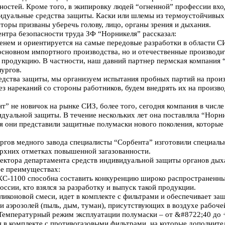
ностей. Кроме того, в экипировку людей “огненной” профессии вхо
видуальные средства защиты. Каски или шлемы из термоустойчивых
торы призваны уберечь голову, лицо, органы зрения и дыхания.
нтра безопасности труда ЗФ “Норникеля” рассказал:
енем и ориентируется на самые передовые разработки в области СИ
основном импортного производства, но и отечественные производит
 продукцию. В частности, наш давний партнер пермская компания 
ургов.
едства защиты, мы организуем испытания пробных партий на произв
без нареканий со стороны работников, будем внедрять их на произво
” не новичок на рынке СИЗ, более того, сегодня компания в числе
идуальной защиты. В течение нескольких лет она поставляла “Но
ня они представили защитные полумаски нового поколения, которые
ургов медного завода специалисты “Сорбента” изготовили специал
ерхних отметках повышенной загазованности.
ректора департамента средств индивидуальной защиты органов дых
ее преимуществах:
КС-1100 способна составить конкуренцию широко распространенн
оссии, кто взялся за разработку и выпуск такой продукции.
ликоновой смеси, идет в комплекте с фильтрами и обеспечивает за
и аэрозолей (пыль, дым, туман), присутствующих в воздухе рабоче
Температурный режим эксплуатации полумаски – от &#8722;40 до 
 в комплекте с противогазовыми фильтрами, на которые дополните