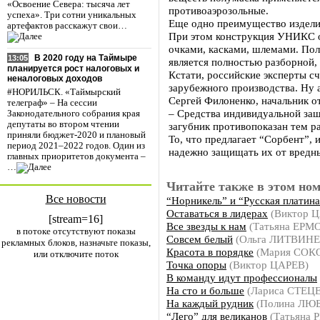
«Освоение Севера: тысяча лет
противоаэрозольные.
успеха». Три сотни уникальных
Еще одно преимущество изделия 
артефактов расскажут свои…
При этом конструкция УНИКС о
очками, касками, шлемами. Пол
В 2020 году на Таймыре
13:05
является полностью разборной,
планируется рост налоговых и
Кстати, российские эксперты с
неналоговых доходов
зарубежного производства. Ну 
#НОРИЛЬСК. «Таймырский
Сергей Филоненко, начальник о
телеграф» – На сессии
– Средства индивидуальной защ
Законодательного собрания края
депутаты во втором чтении
загубник противопоказан тем р
приняли бюджет-2020 и плановый
То, что предлагает “Сорбент”, 
период 2021–2022 годов. Один из
надежно защищать их от вредн
главных приоритетов документа –
…
Читайте также в этом ном
Все новости
“Норникель” и “Русская платина
Оставаться в лидерах
(Виктор 
[stream=16]
Все звезды к нам
(Татьяна ЕРМ
в потоке отсутствуют показы
Совсем белый
(Ольга ЛИТВИН
рекламных блоков, назначьте показы,
Красота в порядке
(Мария СОК
или отключите поток
Точка опоры
(Виктор ЦАРЕВ)
В команду идут профессионалы
На сто и больше
(Лариса СТЕЦ
На каждый рудник
(Полина ЛЮ
“Лего” для великанов
(Татьяна