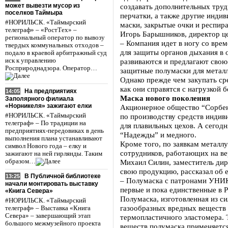
может вывезти мусор из
создавать дополнительных труд
поселков Таймыра
перчатки, а также другие инди
#НОРИЛЬСК. «Таймырский
маски, закрытые очки и респира
телеграф» – «РостТех» –
Игорь Барышников, директор це
региональный оператор по вывозу
– Компания идет в ногу со врем
твердых коммунальных отходов –
для защиты органов дыхания в 
подало в краевой арбитражный суд
иск к управлению
развиваются и предлагают свою
Росприроднадзора. Оператор…
защитные полумаски для металл
Однако прежде чем закупать ср
как они справятся с нагрузкой 
На предприятиях
14:05
Маска нового поколения
Заполярного филиала
«Норникеля» зажигают елки
Акционерное общество “Сорбент
#НОРИЛЬСК. «Таймырский
по производству средств индив
телеграф» – По традиции на
для плавильных цехов. А сегод
предприятиях-передовиках в день
“Надежды” и медного.
выполнения плана устанавливают
Кроме того, по заявкам металл
символ Нового года – елку и
сотрудников, работающих на в
зажигают на ней гирлянды. Таким
образом…
Михаил Силин, заместитель ди
свою продукцию, рассказал об 
В Публичной библиотеке
13:25
– Полумаска с патронами УНИ
начали монтировать выставку
первые и пока единственные в Р
«Книга Севера»
Полумаска, изготовленная из си
#НОРИЛЬСК. «Таймырский
газообразных вредных веществ 
телеграф» – Выставка «Книга
Севера» – завершающий этап
термопластичного эластомера. 
большого межмузейного проекта
веществ полумаска применяется