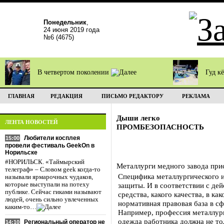
Понедельник
,
24 июня 2019 года
№6 (4675)
В четвертом поколении
Гуд к
ГЛАВНАЯ
РЕДАКЦИЯ
ПИСЬМО РЕДАКТОРУ
РЕКЛАМА
Дыши легко
ЛЕНТА НОВОСТЕЙ
ПРОМБЕЗОПАСНОСТЬ
Любители косплея
15:00
провели фестиваль GeekOn в
Норильске
#НОРИЛЬСК. «Таймырский
Металлурги медного завода при
телеграф» – Словом geek когда-то
Специфика металлургического и
называли ярмарочных чудаков,
которые выступали на потеху
защиты. И в соответствии с де
публике. Сейчас гиками называют
средства, какого качества, в к
людей, очень сильно увлеченных
нормативная правовая база в сф
каким-то…
Например, профессия металлург
одежда работника должна не то
Региональный оператор не
14:10