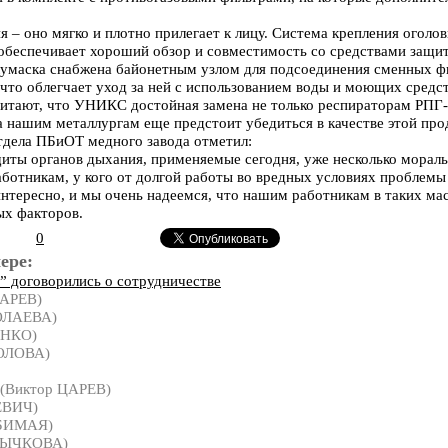
– оно мягко и плотно прилегает к лицу. Система крепления оголовь
беспечивает хороший обзор и совместимость со средствами защит
умаска снабжена байонетным узлом для подсоединения сменных фи
 что облегчает уход за ней с использованием воды и моющих средст
читают, что УНИКС достойная замена не только респираторам РПГ-
а нашим металлургам еще предстоит убедиться в качестве этой про
тдела ПБиОТ медного завода отметил:
иты органов дыхания, применяемые сегодня, уже несколько мораль
аботникам, у кого от долгой работы во вредных условиях проблемы 
интересно, и мы очень надеемся, что нашим работникам в таких мас
ых факторов.
0
ере:
” договорились о сотрудничестве
ЦАРЕВ)
ОЛАЕВА)
ЕНКО)
ОЛОВА)
(Виктор ЦАРЕВ)
ЕВИЧ)
БИМАЯ)
 РЫЧКОВА)