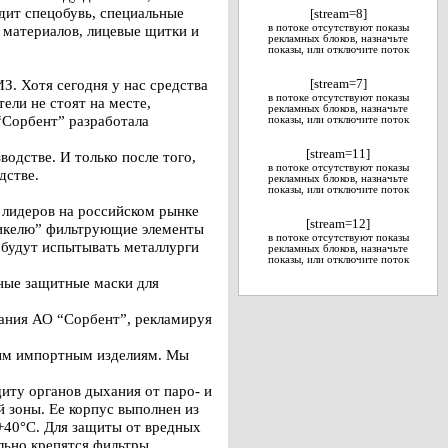
дит спецобувь, специальные
[stream=8]
 материалов, лицевые щитки и
в потоке отсутствуют показы
рекламных блоков, назначьте
показы, или отключите поток
З. Хотя сегодня у нас средства
[stream=7]
в потоке отсутствуют показы
ели не стоят на месте,
рекламных блоков, назначьте
“Сорбент” разработала
показы, или отключите поток
[stream=11]
одстве. И только после того,
в потоке отсутствуют показы
дстве.
рекламных блоков, назначьте
показы, или отключите поток
 лидеров на российском рынке
[stream=12]
рникелю” фильтрующие элементы
в потоке отсутствуют показы
 будут испытывать металлурги
рекламных блоков, назначьте
показы, или отключите поток
ьные защитные маски для
ания АО “Сорбент”, рекламируя
ым импортным изделиям. Мы
щиту органов дыхания от паро- и
й зоны. Ее корпус выполнен из
+40°С. Для защиты от вредных
льно крепятся фильтры