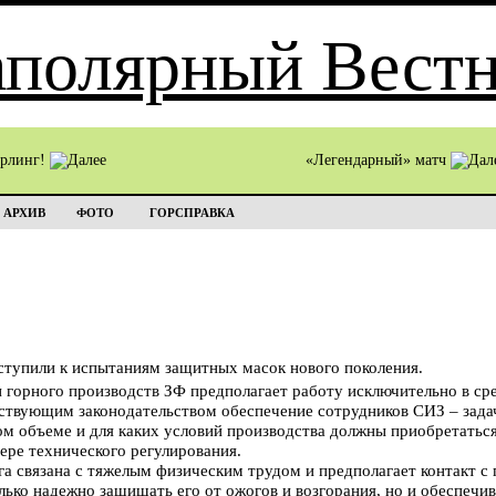
ёрлинг!
«Легендарный» матч
АРХИВ
ФОТО
ГОРСПРАВКА
ступили к испытаниям защитных масок нового поколения.
 горного производств ЗФ предполагает работу исключительно в ср
йствующим законодательством обеспечение сотрудников СИЗ – зада
аком объеме и для каких условий производства должны приобретатьс
ере технического регулирования.
а связана с тяжелым физическим трудом и предполагает контакт с
лько надежно защищать его от ожогов и возгорания, но и обеспечив