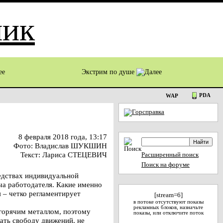
Экстрим по душе
PDA
WAP
8 февраля 2018 года, 13:17
Фото: Владислав ШУКШИН
Текст: Лариса СТЕЦЕВИЧ
Расширенный поиск
Поиск на форуме
едствах индивидуальной
ча работодателя. Какие именно
я – четко регламентирует
[stream=6]
в потоке отсутствуют показы
рекламных блоков, назначьте
 горячим металлом, поэтому
показы, или отключите поток
ать свободу движений, не