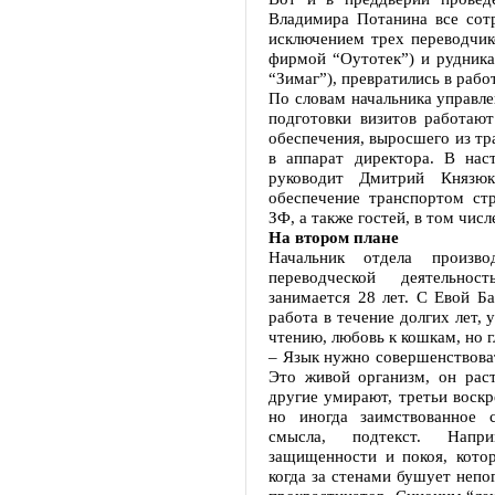
Владимира Потанина все сотр
исключением трех переводчик
фирмой “Оутотек”) и рудника
“Зимаг”), превратились в рабо
По словам начальника управле
подготовки визитов работают
обеспечения, выросшего из тр
в аппарат директора. В на
руководит Дмитрий Князюк
обеспечение транспортом ст
ЗФ, а также гостей, в том чис
На втором плане
Начальник отдела произво
переводческой деятельно
занимается 28 лет. С Евой Б
работа в течение долгих лет,
чтению, любовь к кошкам, но г
– Язык нужно совершенствоват
Это живой организм, он раст
другие умирают, третьи воскр
но иногда заимствованное 
смысла, подтекст. Напри
защищенности и покоя, кото
когда за стенами бушует непог