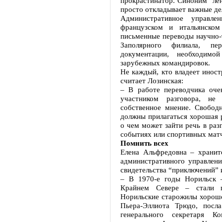
прокрастинатор. Синоним “лен
просто откладывает важные де
Административное управле
французском и итальянском
письменные переводы научно-
Заполярного филиала, пе
документации, необходим
зарубежных командировок.
Не каждый, кто владеет инос
считает Лозинская:
– В работе переводчика оче
участником разговора, не
собственное мнение. Свобод
должны прилагаться хорошая р
о чем может зайти речь в раз
событиях или спортивных мат
Помнить всех
Елена Альфредовна – хранит
административного управлен
свидетельства “приключений” 
– В 1970-е годы Норильск 
Крайнем Севере – стали п
Норильские старожилы хорош
Пьера-Эллиота Трюдо, посл
генерального секретаря К