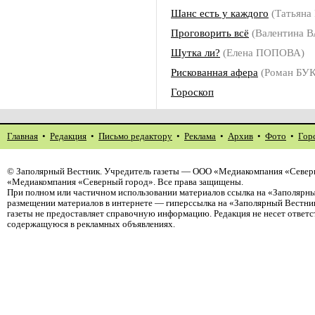
Шанс есть у каждого
(Татьян
Проговорить всё
(Валентина 
Шутка ли?
(Елена ПОПОВА)
Рискованная афера
(Роман БУ
Гороскоп
Главная
•
Редакция
•
Письмо редактору
•
Реклама
•
Архив
•
Фото
•
Гор
©
Заполярный Вестник
. Учредитель газеты — ООО «Медиакомпания «Северн
«Медиакомпания «Северный город». Все права защищены.
При полном или частичном использовании материалов ссылка на «Заполярны
размещении материалов в интернете — гиперссылка на «Заполярный Вестник
газеты не предоставляет справочную информацию. Редакция не несет ответ
содержащуюся в рекламных объявлениях.