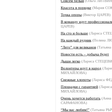
Совсем белый
(Ольга ЛИТВИ
Красота в порядке
(Мария СО
Точка опоры
(Виктор ЦАРЕВ)
В команду идут профессионал
ЦАРЕВ)
На сто и больше
(Лариса СТЕ
На каждый рудник
(Полина Л
“Лего” для великанов
(Татьян
Новости есть – добыча будет
Дыши легко
(Лариса СТЕЦЕВ
Волонтеры идут в народ
(Лари
МИХАЙЛОВА)
Снежные хлопоты
(Лариса Ф
Площадки с гарантией
(Лариса
МИХАЙЛОВА)
Очень хочется работать
(Анна
САРАФАНОВА)
“Мы вас любим!”
(Татьяна Р