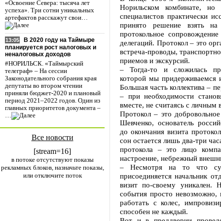
«Освоение Севера: тысяча лет
Норильском комбинате, но
успеха». Три сотни уникальных
специалистов практически ис
артефактов расскажут свои…
принято решение взять на
протокольное сопровождение
В 2020 году на Таймыре
13:05
делегаций. Протокол – это ор
планируется рост налоговых и
встреча-проводы, транспортно
неналоговых доходов
приемов и экскурсий.
#НОРИЛЬСК. «Таймырский
– Тогда-то и сложилась пр
телеграф» – На сессии
которой мы придерживаемся и
Законодательного собрания края
депутаты во втором чтении
Большая часть коллектива – п
приняли бюджет-2020 и плановый
– при необходимости станов
период 2021–2022 годов. Один из
вместе, не считаясь с личным 
главных приоритетов документа –
Протокол – это добровольное
…
Шевченко, основатель россий
до окончания визита протокол
Все новости
сон остается лишь два-три час
протокола – это лицо комп
[stream=16]
настроение, небрежный внешни
в потоке отсутствуют показы
– Несмотря на то что сущ
рекламных блоков, назначьте показы,
или отключите поток
присоединяется начальник от
визит по-своему уникален. 
события просто невозможно, 
работать с колес, импровизи
способен не каждый.
Вот и в преддверии провед