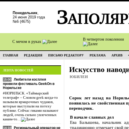
Понедельник
,
24 июня 2019 года
№6 (4675)
В четвертом поколении
С мечом в руках
ГЛАВНАЯ
РЕДАКЦИЯ
ПИСЬМО РЕДАКТОРУ
РЕКЛАМА
АРХИВ
Искусство навод
ЛЕНТА НОВОСТЕЙ
ЮБИЛЕИ
Любители косплея
15:00
провели фестиваль GeekOn в
Норильске
#НОРИЛЬСК. «Таймырский
Сорок лет назад на Нориль
телеграф» – Словом geek когда-то
называли ярмарочных чудаков,
появилась не свойственная 
которые выступали на потеху
переводчик.
публике. Сейчас гиками называют
людей, очень сильно увлеченных
В начале славных дел
каким-то…
Ева Балышева, начальник ад
традиционно отмечает свой пе
Региональный оператор не
14:10