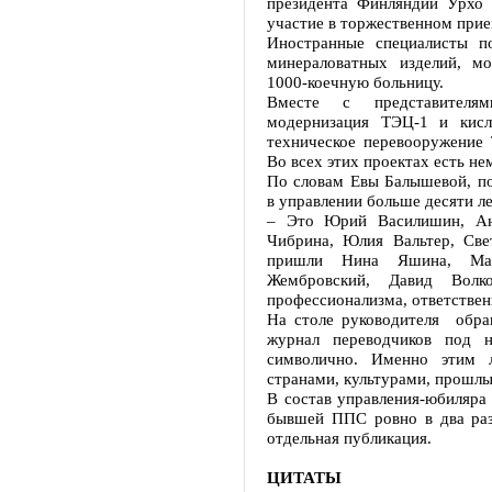
президента Финляндии Урхо 
участие в торжественном прие
Иностранные специалисты п
минераловатных изделий, мо
1000-коечную больницу.
Вместе с представителя
модернизация ТЭЦ-1 и кисл
техническое перевооружение 
Во всех этих проектах есть не
По словам Евы Балышевой, по
в управлении больше десяти ле
– Это Юрий Василишин, Ан
Чибрина, Юлия Вальтер, Све
пришли Нина Яшина, Мар
Жембровский, Давид Волк
профессионализма, ответствен
На столе руководителя обра
журнал переводчиков под н
символично. Именно этим 
странами, культурами, прошл
В состав управления-юбиляра 
бывшей ППС ровно в два раз
отдельная публикация.
ЦИТАТЫ