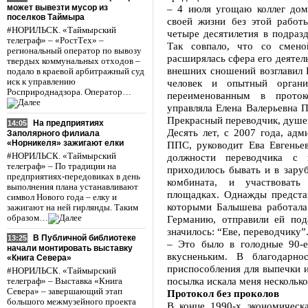
может вывезти мусор из
– 4 июля угощаю коллег дом
поселков Таймыра
своей жизни без этой работ
#НОРИЛЬСК. «Таймырский
четыре десятилетия в подразд
телеграф» – «РостТех» –
Так совпало, что со смено
региональный оператор по вывозу
расширялась сфера его деятел
твердых коммунальных отходов –
внешних сношений возглавил 
подало в краевой арбитражный суд
иск к управлению
человек и опытный органи
Росприроднадзора. Оператор…
переименованным в протоко
управляла Елена Валерьевна П
Прекрасный переводчик, душев
На предприятиях
14:05
Десять лет, с 2007 года, ад
Заполярного филиала
«Норникеля» зажигают елки
ППС, руководит Ева Евгеньев
#НОРИЛЬСК. «Таймырский
должности переводчика с 
телеграф» – По традиции на
приходилось бывать и в зару
предприятиях-передовиках в день
комбината, и участвоват
выполнения плана устанавливают
площадках. Однажды предста
символ Нового года – елку и
которыми Балышева работала
зажигают на ней гирлянды. Таким
образом…
Германию, отправили ей под
значилось: “Еве, переводчику”
В Публичной библиотеке
13:25
– Это было в голодные 90-е
начали монтировать выставку
вкусненьким. В благодарн
«Книга Севера»
приспособления для выпечки и
#НОРИЛЬСК. «Таймырский
посылка искала меня несколько
телеграф» – Выставка «Книга
Севера» – завершающий этап
Протокол без проколов
большого межмузейного проекта
В конце 1990-х экономическ