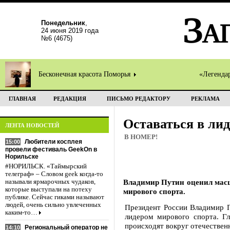
Понедельник
,
24 июня 2019 года
№6 (4675)
Бесконечная красота Поморья
«Легенда
ГЛАВНАЯ
РЕДАКЦИЯ
ПИСЬМО РЕДАКТОРУ
РЕКЛАМА
Оставаться в лид
ЛЕНТА НОВОСТЕЙ
В НОМЕР!
Любители косплея
15:00
провели фестиваль GeekOn в
Норильске
#НОРИЛЬСК. «Таймырский
телеграф» – Словом geek когда-то
Владимир Путин оценил масш
называли ярмарочных чудаков,
которые выступали на потеху
мирового спорта.
публике. Сейчас гиками называют
людей, очень сильно увлеченных
Президент России Владимир П
каким-то…
лидером мирового спорта. Гл
происходят вокруг отечествен
Региональный оператор не
14:10