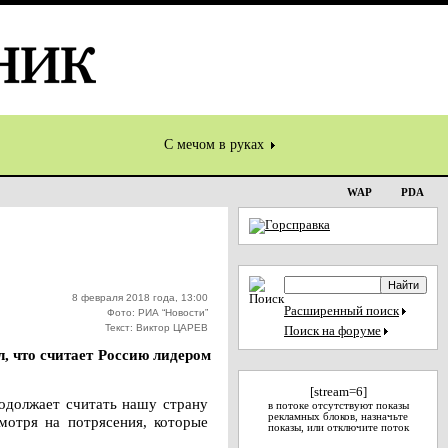
С мечом в руках
WAP
PDA
8 февраля 2018 года, 13:00
Расширенный поиск
Фото: РИА “Новости”
Текст: Виктор ЦАРЕВ
Поиск на форуме
, что считает Россию лидером
[stream=6]
родолжает считать нашу страну
в потоке отсутствуют показы
рекламных блоков, назначьте
смотря на потрясения, которые
показы, или отключите поток