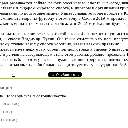
орая развивается сейчас вокруг российского спорта и в сегодн
 остается и лидером мирового спорта, и лидером в организации кр
овещании по подготовке зимней Универсиады, которая пройдет в Кр
чемпионата мира по футболу в этом году в Сочи в 2019-м пройдет 
ские команды по хоккею с мячом, а в 2022-м в Казани будет о
вания должны соответствовать той высокой планке, которую мы зад
, – сказал Владимир Путин. Он также отметил, что цель предст
овому студенческому спорту хороший, незабываемый праздник”.
тревоги из-за некоторых сбоев при подготовке к зимней Универси
е и усилия на завершающем этапе этой работы, добавил президент 
сложный, поэтому здесь нужно сконцентрировать внимание, 
 рассчитываю. Спасибо большое, – цитирует главу государства РИА
0
мере:
на” договорились о сотрудничестве
МОЛАЕВА)
НЕНКО)
КОЛОВА)