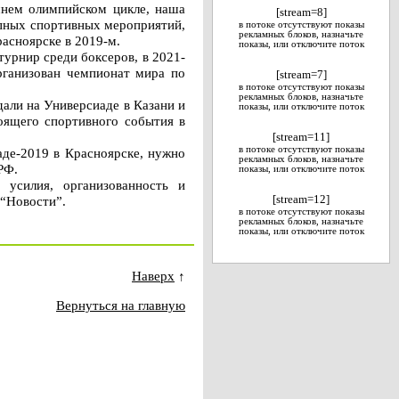
яшнем олимпийском цикле, наша
[stream=8]
упных спортивных мероприятий,
в потоке отсутствуют показы
рекламных блоков, назначьте
асноярске в 2019-м.
показы, или отключите поток
турнир среди боксеров, в 2021-
рганизован чемпионат мира по
[stream=7]
в потоке отсутствуют показы
рекламных блоков, назначьте
али на Универсиаде в Казани и
показы, или отключите поток
оящего спортивного события в
[stream=11]
в потоке отсутствуют показы
аде-2019 в Красноярске, нужно
рекламных блоков, назначьте
РФ.
показы, или отключите поток
усилия, организованность и
 “Новости”.
[stream=12]
в потоке отсутствуют показы
рекламных блоков, назначьте
показы, или отключите поток
Наверх
↑
Вернуться на главную