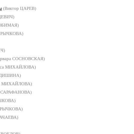
ы
(Виктор ЦАРЕВ)
ЦЕВИЧ)
ЮБИМАЯ)
а РЫЧКОВА)
ИЧ)
арвара СОСНОВСКАЯ)
иса МИХАЙЛОВА)
ЕДИШИНА)
а МИХАЙЛОВА)
 САРАФАНОВА)
ЫЧКОВА)
а РЫЧКОВА)
ВАЧАЕВА)
КВОЕДОВ)