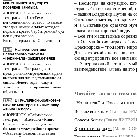
– Несмотря на ситуацию, кот
может вывезти мусор из
поселков Таймыра
страна, без всяких сомнений,
#НОРИЛЬСК. «Таймырский
– заявил Владимир Путин на с
телеграф» – «РостТех» –
Он также отметил, что кроме 
региональный оператор по вывозу
м в Сыктывкаре сразятся муж
твердых коммунальных отходов –
плаванию на короткой воде.
подало в краевой арбитражный суд
– Все эти масштабные соревно
иск к управлению
Росприроднадзора. Оператор…
на Олимпийских играх в Сочи
Красноярске – “подарить мир
На предприятиях
14:05
Для того чтобы не возникало 
Заполярного филиала
сконцентрировать все внимани
«Норникеля» зажигают елки
– Завершающий этап самый 
#НОРИЛЬСК. «Таймырский
взаимодействие. Очень на это
телеграф» – По традиции на
предприятиях-передовиках в день
выполнения плана устанавливают
символ Нового года – елку и
зажигают на ней гирлянды. Таким
образом…
Читайте также в этом но
В Публичной библиотеке
13:25
“Норникель” и “Русская плати
начали монтировать выставку
«Книга Севера»
Все звезды к нам
(Татьяна ЕР
#НОРИЛЬСК. «Таймырский
Совсем белый
(Ольга ЛИТВИ
телеграф» – Выставка «Книга
Севера» – завершающий этап
Красота в порядке
(Мария СО
большого межмузейного проекта
«Освоение Севера: тысяча лет
Точка опоры
(Виктор ЦАРЕВ)