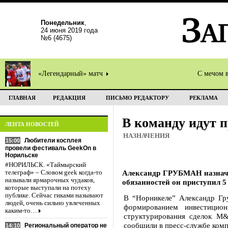
Понедельник
,
24 июня 2019 года
№6 (4675)
«Легендарный» матч
С мечом 
ГЛАВНАЯ
РЕДАКЦИЯ
ПИСЬМО РЕДАКТОРУ
РЕКЛАМА
В команду идут 
ЛЕНТА НОВОСТЕЙ
НАЗНАЧЕНИЯ
Любители косплея
15:00
провели фестиваль GeekOn в
Норильске
#НОРИЛЬСК. «Таймырский
Александр ГРУБМАН назначен
телеграф» – Словом geek когда-то
называли ярмарочных чудаков,
обязанностей он приступил 5 
которые выступали на потеху
публике. Сейчас гиками называют
В “Норникеле” Александр Гру
людей, очень сильно увлеченных
формированием инвестицион
каким-то…
структурирования сделок M&
сообщили в пресс-службе комп
Региональный оператор не
14:10