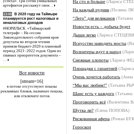
На сто и больше
(Лариса СТЕ
успеха». Три сотни уникальных
артефактов расскажут свои…
На каждый рудник
(Полина Л
В 2020 году на Таймыре
13:05
“Лего” для великанов
(Татьян
планируется рост налоговых и
неналоговых доходов
Новости есть – добыча будет
#НОРИЛЬСК. «Таймырский
телеграф» – На сессии
Дыши легко
(Лариса СТЕЦЕВ
Законодательного собрания края
депутаты во втором чтении
Искусство наводить мосты
(В
приняли бюджет-2020 и плановый
период 2021–2022 годов. Один из
Волонтеры идут в народ
(Лар
главных приоритетов документа –
Снежные хлопоты
(Лариса Ф
…
Площадки с гарантией
(Ларис
Все новости
Очень хочется работать
(Анна
[stream=16]
“Мы вас любим!”
(Татьяна Р
в потоке отсутствуют показы
рекламных блоков, назначьте показы,
Шанс есть у каждого
(Татьян
или отключите поток
Проговорить всё
(Валентина 
Шутка ли?
(Елена ПОПОВА)
Рискованная афера
(Роман БУ
Гороскоп