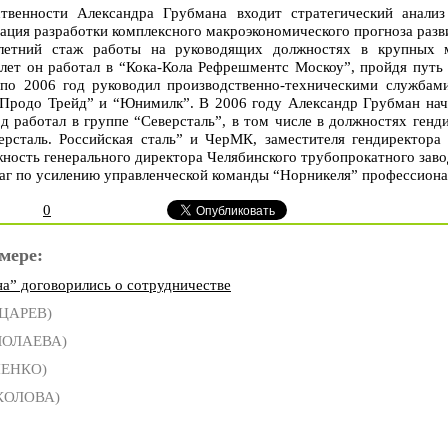
твенности Александра Грубмана входит стратегический анали
ация разработки комплексного макроэкономического прогноза разв
летний стаж работы на руководящих должностях в крупных 
 лет он работал в “Кока-Кола Рефрешментс Москоу”, пройдя путь
 по 2006 год руководил производственно-техническими службам
Продо Трейд” и “Юнимилк”. В 2006 году Александр Грубман нача
од работал в группе “Северсталь”, в том числе в должностях генд
ерсталь. Российская сталь” и ЧерМК, заместителя гендиректора
жность генерального директора Челябинского трубопрокатного заво
шаг по усилению управленческой команды “Норникеля” профессион
0
мере:
на” договорились о сотрудничестве
 ЦАРЕВ)
МОЛАЕВА)
НЕНКО)
КОЛОВА)