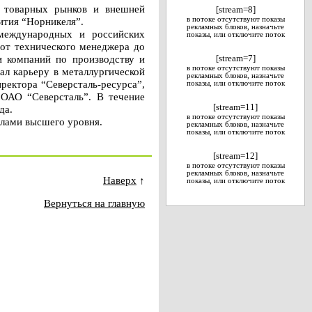
з товарных рынков и внешней
[stream=8]
ития “Норникеля”.
в потоке отсутствуют показы
рекламных блоков, назначьте
международных и российских
показы, или отключите поток
 от технического менеджера до
и компаний по производству и
[stream=7]
в потоке отсутствуют показы
л карьеру в металлургической
рекламных блоков, назначьте
иректора “Северсталь-ресурса”,
показы, или отключите поток
 ОАО “Северсталь”. В течение
[stream=11]
да.
в потоке отсутствуют показы
алами высшего уровня.
рекламных блоков, назначьте
показы, или отключите поток
[stream=12]
в потоке отсутствуют показы
рекламных блоков, назначьте
Наверх
↑
показы, или отключите поток
Вернуться на главную