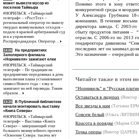
может вывезти мусор из
Помимо этого в зону ответс
поселков Таймыра
конкурентной среды и координ
#НОРИЛЬСК. «Таймырский
У Александра Грубмана 18-
телеграф» – «РостТех» –
компаниях. В течение восьми
региональный оператор по вывозу
директора завода. С 2003-го
твердых коммунальных отходов –
сбыту продуктов питания – “
подало в краевой арбитражный суд
иск к управлению
отрасли. С 2006-го по 2013 г
Росприроднадзора. Оператор…
гендиректора дивизиона “Сев
последних лет он занимал дол
На предприятиях
14:05
Это назначение – очередной 
Заполярного филиала
«Норникеля» зажигают елки
#НОРИЛЬСК. «Таймырский
телеграф» – По традиции на
предприятиях-передовиках в день
Читайте также в этом но
выполнения плана устанавливают
символ Нового года – елку и
“Норникель” и “Русская плати
зажигают на ней гирлянды. Таким
образом…
Оставаться в лидерах
(Виктор
В Публичной библиотеке
13:25
Все звезды к нам
(Татьяна ЕР
начали монтировать выставку
«Книга Севера»
Совсем белый
(Ольга ЛИТВИ
#НОРИЛЬСК. «Таймырский
телеграф» – Выставка «Книга
Красота в порядке
(Мария СО
Севера» – завершающий этап
большого межмузейного проекта
Точка опоры
(Виктор ЦАРЕВ)
«Освоение Севера: тысяча лет