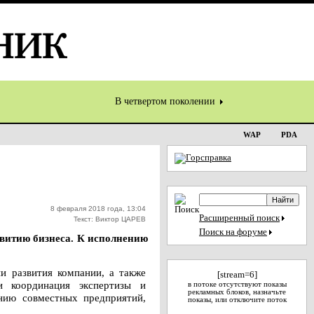
В четвертом поколении
WAP
PDA
8 февраля 2018 года, 13:04
Расширенный поиск
Текст: Виктор ЦАРЕВ
Поиск на форуме
витию бизнеса. К исполнению
и развития компании, а также
[stream=6]
и координация экспертизы и
в потоке отсутствуют показы
рекламных блоков, назначьте
нию совместных предприятий,
показы, или отключите поток