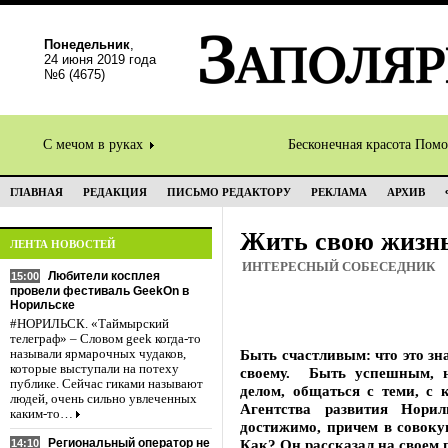
Понедельник
,
24 июня 2019 года
№6 (4675)
С мечом в руках
Бесконечная красота Пом
ГЛАВНАЯ
РЕДАКЦИЯ
ПИСЬМО РЕДАКТОРУ
РЕКЛАМА
АРХИВ
Жить свою жизн
ЛЕНТА НОВОСТЕЙ
ИНТЕРЕСНЫЙ СОБЕСЕДНИК
Любители косплея
15:00
провели фестиваль GeekOn в
Норильске
#НОРИЛЬСК. «Таймырский
телеграф» – Словом geek когда-то
Быть счастливым: что это зн
называли ярмарочных чудаков,
которые выступали на потеху
своему. Быть успешным, н
публике. Сейчас гиками называют
делом, общаться с теми, с 
людей, очень сильно увлеченных
Агентства развития Нори
каким-то…
достижимо, причем в совокуп
Региональный оператор не
Как? Он рассказал на своем 
14:10