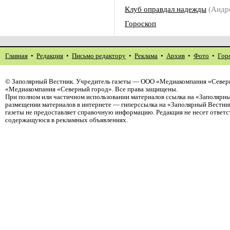
Клуб оправдал надежды
(Андр
Гороскоп
Главная
•
Редакция
•
Письмо редактору
•
Реклама
•
Архив
•
Фото
•
Гор
©
Заполярный Вестник
. Учредитель газеты — ООО «Медиакомпания «Северн
«Медиакомпания «Северный город». Все права защищены.
При полном или частичном использовании материалов ссылка на «Заполярны
размещении материалов в интернете — гиперссылка на «Заполярный Вестник
газеты не предоставляет справочную информацию. Редакция не несет ответ
содержащуюся в рекламных объявлениях.