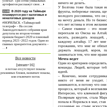
успеха». Три сотни уникальных
ничего не делать.
артефактов расскажут свои…
У Болгова тоже была такая и
фрукты, побережье океана, ще
В 2020 году на Таймыре
13:05
планируется рост налоговых и
молодого россиянина, что он 
неналоговых доходов
на мечту деньги. Но те бизне
#НОРИЛЬСК. «Таймырский
что нет истины в этом желании
телеграф» – На сессии
– Самое главное – это поня
Законодательного собрания края
переехали из Омска на Алтай,
депутаты во втором чтении
косить, разводить лошадей
приняли бюджет-2020 и плановый
период 2021–2022 годов. Один из
каждому алтайцу. 17 лет мне
главных приоритетов документа –
горожанин, что мне не обязат
…
держать лошадей, коров, п
заниматься тем, что мне нрави
Все новости
Мечта ведет
Один из критериев определить,
[stream=16]
команды. Людей, которые теб
в потоке отсутствуют показы
идеей.
рекламных блоков, назначьте показы,
– Конечно, моим сотрудника
или отключите поток
никто от меня не уходит.
занимаются, и потому что они
процесса, который я возглавля
Интересно, что ключевой фигу
Полярным кругом, стала Мар
попала в Норильск в мае, став
созданные на стыке искусств