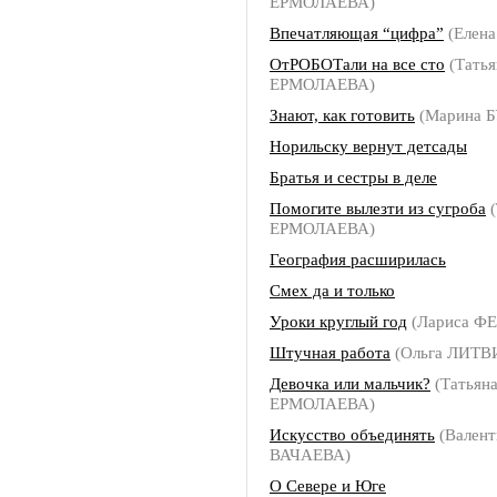
ЕРМОЛАЕВА)
Впечатляющая “цифра”
(Елен
ОтРОБОТали на все сто
(Татья
ЕРМОЛАЕВА)
Знают, как готовить
(Марина 
Норильску вернут детсады
Братья и сестры в деле
Помогите вылезти из сугроба
(
ЕРМОЛАЕВА)
География расширилась
Смех да и только
Уроки круглый год
(Лариса 
Штучная работа
(Ольга ЛИТ
Девочка или мальчик?
(Татьян
ЕРМОЛАЕВА)
Искусство объединять
(Валент
ВАЧАЕВА)
О Севере и Юге