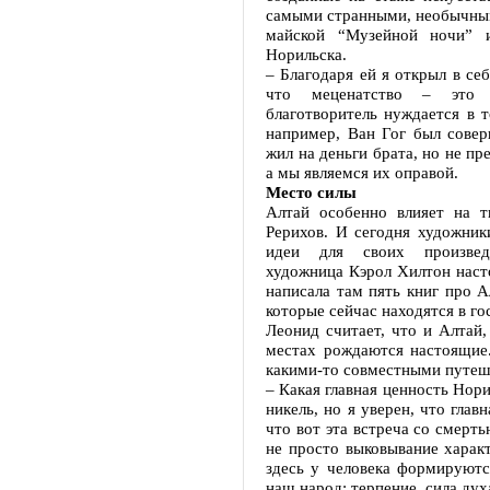
самыми странными, необычны
майской “Музейной ночи” 
Норильска.
– Благодаря ей я открыл в се
что меценатство – это в
благотворитель нуждается в т
например, Ван Гог был сове
жил на деньги брата, но не пр
а мы являемся их оправой.
Место силы
Алтай особенно влияет на т
Рерихов. И сегодня художник
идеи для своих произведе
художница Кэрол Хилтон насто
написала там пять книг про А
которые сейчас находятся в г
Леонид считает, что и Алтай
местах рождаются настоящие
какими-то совместными путеш
– Какая главная ценность Нори
никель, но я уверен, что гла
что вот эта встреча со смерть
не просто выковывание характ
здесь у человека формируютс
наш народ: терпение, сила дух