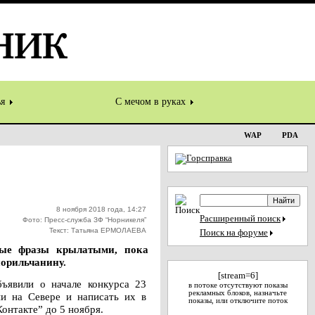
ья
С мечом в руках
WAP
PDA
8 ноября 2018 года, 14:27
Расширенный поиск
Фото: Пресс-служба ЗФ “Норникеля”
Текст: Татьяна ЕРМОЛАЕВА
Поиск на форуме
ные фразы крылатыми, пока
норильчанину.
[stream=6]
ъявили о начале конкурса 23
в потоке отсутствуют показы
рекламных блоков, назначьте
ни на Севере и написать их в
показы, или отключите поток
онтакте” до 5 ноября.