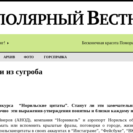
инг!
Бесконечная красота Помор
АРХИВ
ФОТО
ГОРСПРАВКА
 из сугроба
нкурса “Норильские цитаты”. Станут ли эти замечатель
точно эти выражения-утверждения понятны и близки каждому 
йнеров (АНОД), компания “Норникель” и аэропорт Норильск об
умать или вспомнить крылатые фразы, поговорки о городе, жиз
ильскиецитаты в своих аккаунтах в “Инстаграме”, “Фейсбуке”, “ВК