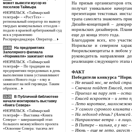
На призыв организаторов от
может вывезти мусор из
поселков Таймыра
получат уникальное начерта
#НОРИЛЬСК. «Таймырский
презентации текстовых инста
телеграф» – «РостТех» –
трапа самолета знакомить при
региональный оператор по вывозу
Дизайн-концепцией – декори
твердых коммунальных отходов –
норильских дизайнеров. Плани
подало в краевой арбитражный суд
еще до конца этого года.
иск к управлению
Росприроднадзора. Оператор…
Благодарим всех, кто участ
Норильске и северном харак
На предприятиях
14:05
#норильскиецитаты в любом у
Заполярного филиала
руководитель направления д
«Норникеля» зажигают елки
реализации следующего этапа п
#НОРИЛЬСК. «Таймырский
телеграф» – По традиции на
предприятиях-передовиках в день
ФАКТ
выполнения плана устанавливают
Победители конкурса “Нори
символ Нового года – елку и
– Не вешай нос, не ведай стр
зажигают на ней гирлянды. Таким
– Сначала пойдет Енисей, пот
образом…
– Приехал на пару лет – остал
В Публичной библиотеке
13:25
– Енисей вскроется – и лето 
начали монтировать выставку
– Лето короткое, малоснежное
«Книга Севера»
– У самого сурового климата
#НОРИЛЬСК. «Таймырский
– На ледоход едешь? (Алексей
телеграф» – Выставка «Книга
– Направление ветра – в лицо
Севера» – завершающий этап
большого межмузейного проекта
– В Питере – килька, а у нас
«Освоение Севера: тысяча лет
– Июнь – еще не лето, август