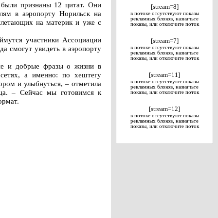
 были признаны 12 цитат. Они
[stream=8]
елям в аэропорту Норильск на
в потоке отсутствуют показы
рекламных блоков, назначьте
вылетающих на материк и уже с
показы, или отключите поток
аймутся участники Ассоциации
[stream=7]
да смогут увидеть в аэропорту
в потоке отсутствуют показы
рекламных блоков, назначьте
показы, или отключите поток
ные и добрые фразы о жизни в
 сетях, а именно: по хештегу
[stream=11]
в потоке отсутствуют показы
ором и улыбнуться, – отметила
рекламных блоков, назначьте
ца. – Сейчас мы готовимся к
показы, или отключите поток
ормат.
[stream=12]
в потоке отсутствуют показы
рекламных блоков, назначьте
показы, или отключите поток