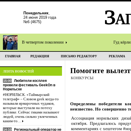
Понедельник
,
24 июня 2019 года
№6 (4675)
В четвертом поколении
Гуд кёрл
ГЛАВНАЯ
РЕДАКЦИЯ
ПИСЬМО РЕДАКТОРУ
РЕКЛАМА
Помогите вылезти
ЛЕНТА НОВОСТЕЙ
КОНКУРСЫ
Любители косплея
15:00
провели фестиваль GeekOn в
Норильске
#НОРИЛЬСК. «Таймырский
телеграф» – Словом geek когда-то
Определены победители ко
называли ярмарочных чудаков,
которые выступали на потеху
неизвестно. Но совершенно 
публике. Сейчас гиками называют
людей, очень сильно увлеченных
Ассоциация норильских диза
каким-то…
октября. Предлагалось прид
комментариях с хештегом #нор
Региональный оператор не
14:10