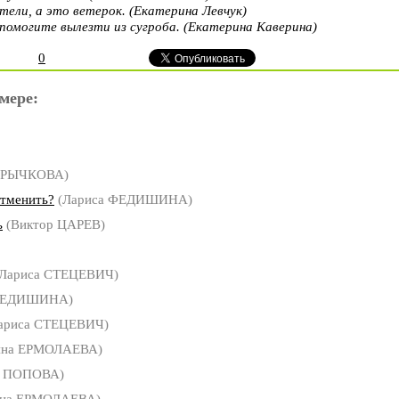
етели, а это ветерок. (Екатерина Левчук)
помогите вылезти из сугроба. (Екатерина Каверина)
0
мере:
а РЫЧКОВА)
отменить?
(Лариса ФЕДИШИНА)
ь
(Виктор ЦАРЕВ)
Лариса СТЕЦЕВИЧ)
ФЕДИШИНА)
ариса СТЕЦЕВИЧ)
яна ЕРМОЛАЕВА)
а ПОПОВА)
яна ЕРМОЛАЕВА)