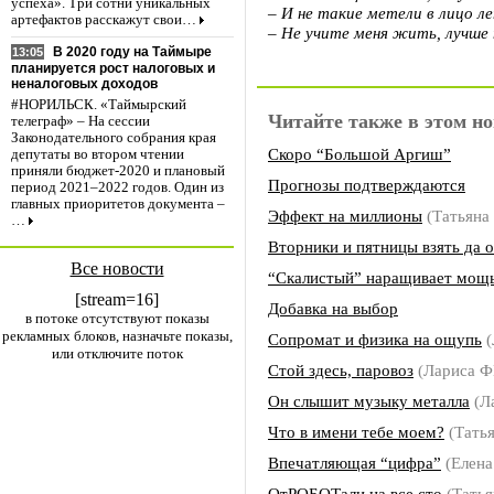
успеха». Три сотни уникальных
– И не такие метели в лицо л
артефактов расскажут свои…
– Не учите меня жить, лучше 
В 2020 году на Таймыре
13:05
планируется рост налоговых и
неналоговых доходов
#НОРИЛЬСК. «Таймырский
Читайте также в этом но
телеграф» – На сессии
Законодательного собрания края
Скоро “Большой Аргиш”
депутаты во втором чтении
приняли бюджет-2020 и плановый
Прогнозы подтверждаются
период 2021–2022 годов. Один из
главных приоритетов документа –
Эффект на миллионы
(Татьян
…
Вторники и пятницы взять да 
Все новости
“Скалистый” наращивает мощ
[stream=16]
Добавка на выбор
в потоке отсутствуют показы
рекламных блоков, назначьте показы,
Сопромат и физика на ощупь
(
или отключите поток
Стой здесь, паровоз
(Лариса 
Он слышит музыку металла
(Л
Что в имени тебе моем?
(Тать
Впечатляющая “цифра”
(Елен
ОтРОБОТали на все сто
(Тать