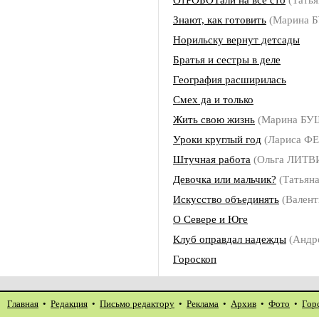
Знают, как готовить
(Марина 
Норильску вернут детсады
Братья и сестры в деле
География расширилась
Смех да и только
Жить свою жизнь
(Марина БУ
Уроки круглый год
(Лариса 
Штучная работа
(Ольга ЛИТ
Девочка или мальчик?
(Татьян
Искусство объединять
(Вален
О Севере и Юге
Клуб оправдал надежды
(Андр
Гороскоп
Главная
•
Редакция
•
Письмо редактору
•
Реклама
•
Архив
•
Фото
•
Гор