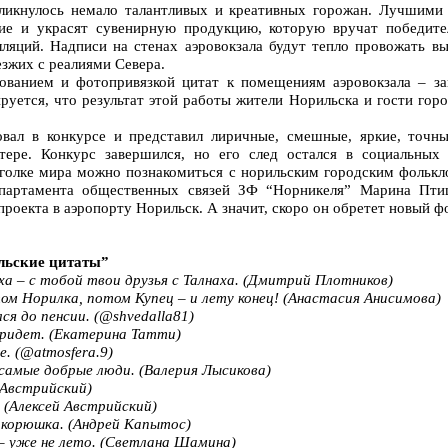
кликнулось немало талантливых и креативных горожан. Лучшими
ние и украсят сувенирную продукцию, которую вручат победит
лляций. Надписи на стенах аэровокзала будут тепло провожать 
езжих с реалиями Севера.
рованием и фотопривязкой цитат к помещениям аэровокзала – з
руется, что результат этой работы жители Норильска и гости горо
вовал в конкурсе и представил лиричные, смешные, яркие, точ
тере. Конкурс завершился, но его след остался в социальных
голке мира можно познакомиться с норильским городским фолькл
епартамента общественных связей ЗФ “Норникеля” Марина Пти
роекта в аэропорту Норильск. А значит, скоро он обретет новый ф
льские цитаты”
аха – с тобой твои друзья с Талнаха. (Дмитрий Плотников)
ом Норилка, потом Купец – и лету конец! (Анастасия Анисимова)
ся до пенсии. (@shvedalla81)
придет. (Екатерина Татти)
. (@atmosfera.9)
 самые добрые люди. (Валерия Лысикова)
 Австрийский)
. (Алексей Австрийский)
 – корюшка. (Андрей Капытос)
 – уже не лето. (Светлана Шамина)