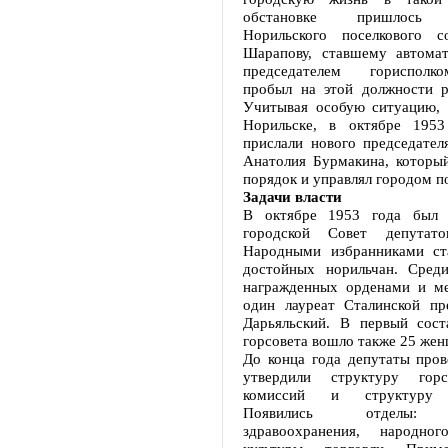
обстановке пришлось п
Норильского поселкового с
Шарапову, ставшему автома
председателем горисполк
пробыл на этой должности р
Учитывая особую ситуацию,
Норильске, в октябре 1953
прислали нового председател
Анатолия Бурмакина, который
порядок и управлял городом по
Задачи власти
В октябре 1953 года был 
городской Совет депутато
Народными избранниками ст
достойных норильчан. Сред
награжденных орденами и м
один лауреат Сталинской п
Дарьяльский. В первый сост
горсовета вошло также 25 жен
До конца года депутаты пров
утвердили структуру гор
комиссий и структуру г
Появились отделы: ф
здравоохранения, народног