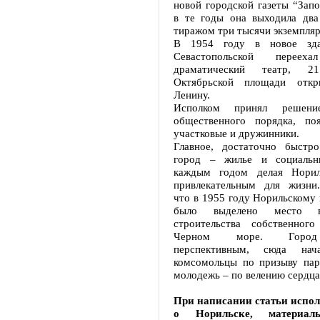
новой городской газеты “Запо
в те годы она выходила два
тиражом три тысячи экземпляр
В 1954 году в новое зда
Севастопольской перееха
драматический театр, 
Октябрьской площади откр
Ленину.
Исполком принял решен
общественного порядка, по
участковые и дружинники.
Главное, достаточно быстр
город – жилье и социальн
каждым годом делая Норил
привлекательным для жизни.
что в 1955 году Норильскому
было выделено место
строительства собственног
Черном море. Город 
перспективным, сюда нач
комсомольцы по призыву пар
молодежь – по велению сердца
При написании статьи испо
о Норильске, материал