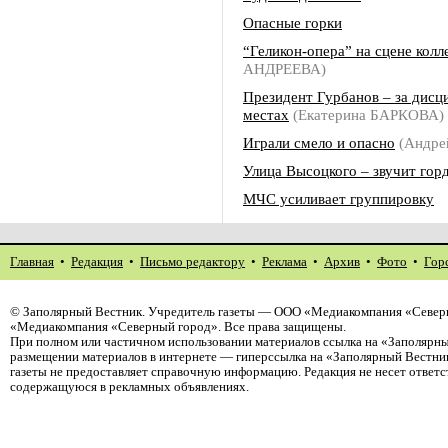
Опасные горки
“Геликон-опера” на сцене колл
АНДРЕЕВА)
Президент Гурбанов – за дисц
местах
(Екатерина БАРКОВА)
Играли смело и опасно
(Андре
Улица Высоцкого – звучит гор
МЧС усиливает группировку
Главная
•
Редакция
•
Письмо редактору
•
Реклама
•
Архив
•
Фото
•
Гор
©
Заполярный Вестник
. Учредитель газеты — ООО «Медиакомпания «Северн
«Медиакомпания «Северный город». Все права защищены.
При полном или частичном использовании материалов ссылка на «Заполярны
размещении материалов в интернете — гиперссылка на «Заполярный Вестник
газеты не предоставляет справочную информацию. Редакция не несет ответ
содержащуюся в рекламных объявлениях.