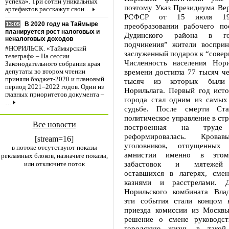
успеха». Три сотни уникальных
поэтому Указ Президиума Вер
артефактов расскажут свои…
РСФСР от 15 июля 19
В 2020 году на Таймыре
13:05
преобразовании рабочего по
планируется рост налоговых и
Дудинского района в го
неналоговых доходов
подчинения” жители восприн
#НОРИЛЬСК. «Таймырский
заслуженный подарок к “сове
телеграф» – На сессии
Численность населения Нор
Законодательного собрания края
времени достигла 77 тысяч че
депутаты во втором чтении
приняли бюджет-2020 и плановый
тысяч из которых были 
период 2021–2022 годов. Один из
Норильлага. Первый год исто
главных приоритетов документа –
города стал одним из самых
…
судьбе. После смерти Ста
политическое управление в стр
Все новости
построенная на труде 
реформировалась. Кровав
[stream=16]
уголовников, отпущенны
в потоке отсутствуют показы
амнистии именно в этом
рекламных блоков, назначьте показы,
забастовок и мятежей 
или отключите поток
оставшихся в лагерях, сме
казнями и расстрелами. Д
Норильского комбината Вла
эти события стали концом 
приезда комиссии из Москв
решение о смене руководст
городскую жизнь в такой 