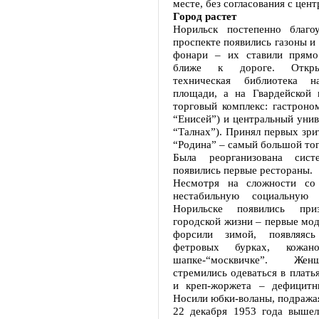
месте, без согласования с цент
Город растет
Норильск постепенно благоу
проспекте появились газоны и
фонари – их ставили прямо
ближе к дороге. Откры
техническая библиотека н
площади, а на Гвардейской 
торговый комплекс: гастрон
“Енисей”) и центральный уни
“Талнах”). Принял первых зри
“Родина” – самый большой тог
Была реорганизована сист
появились первые рестораны.
Несмотря на сложности со
нестабильную социальную 
Норильске появились при
городской жизни – первые мо
форсили зимой, появляяс
фетровых бурках, кожа
шапке-“москвичке”. Же
стремились одеваться в плать
и креп-жоржета – дефицитн
Носили юбки-воланы, подража
22 декабря 1953 года выше