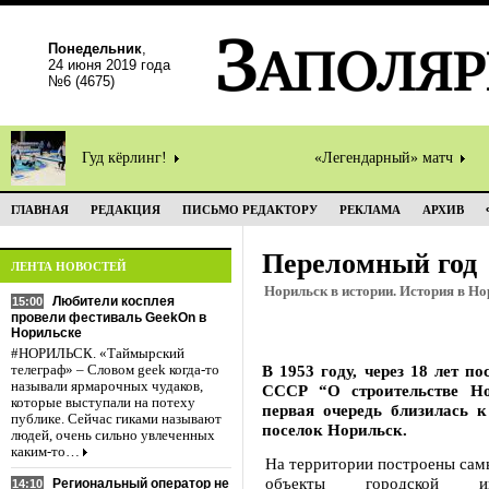
Понедельник
,
24 июня 2019 года
№6 (4675)
Гуд кёрлинг!
«Легендарный» матч
ГЛАВНАЯ
РЕДАКЦИЯ
ПИСЬМО РЕДАКТОРУ
РЕКЛАМА
АРХИВ
Переломный год
ЛЕНТА НОВОСТЕЙ
Норильск в истории. История в Но
Любители косплея
15:00
провели фестиваль GeekOn в
Норильске
#НОРИЛЬСК. «Таймырский
В 1953 году, через 18 лет 
телеграф» – Словом geek когда-то
называли ярмарочных чудаков,
СССР “О строительстве Но
которые выступали на потеху
первая очередь близилась 
публике. Сейчас гиками называют
поселок Норильск.
людей, очень сильно увлеченных
каким-то…
На территории построены сам
объекты городской инф
Региональный оператор не
14:10