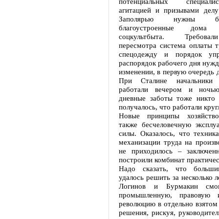
потенциальных специал
агитацией и призывами дел
Заполярью нужны б
благоустроенные дом
соцкультбыта. Требова
пересмотра система оплаты т
спецодежду и порядок упр
распорядок рабочего дня нужд
изменении, в первую очередь д
При Сталине начальники 
работали вечером и ночью
дневные заботы тоже никто 
получалось, что работали круг
Новые принципы хозяйство
также бесчеловечную эксплу
силы. Оказалось, что техник
механизации труда на произв
не приходилось – заключен
построили комбинат практиче
Надо сказать, что больши
удалось решить за несколько л
Логинов и Бурмакин смог
промышленную, правовую 
революцию в отдельно взятом
решения, рискуя, руководите