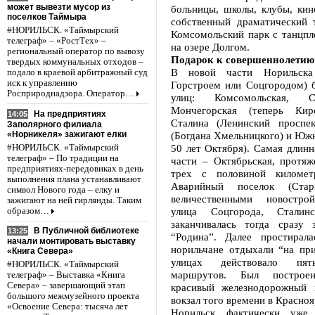
может вывезти мусор из
больницы, школы, клубы, кин
поселков Таймыра
собственный драматический т
#НОРИЛЬСК. «Таймырский
Комсомольский парк с танцпл
телеграф» – «РостТех» –
на озере Долгом.
региональный оператор по вывозу
Подарок к совершеннолетию
твердых коммунальных отходов –
В новой части Норильска
подало в краевой арбитражный суд
иск к управлению
Горстроем или Соцгородом) 
Росприроднадзора. Оператор…
улиц: Комсомольская, Сев
Мончегорская (теперь Киро
На предприятиях
14:05
Сталина (Ленинский проспек
Заполярного филиала
«Норникеля» зажигают елки
(Богдана Хмельницкого) и Южн
50 лет Октября). Самая длинн
#НОРИЛЬСК. «Таймырский
телеграф» – По традиции на
части – Октябрьская, протяж
предприятиях-передовиках в день
трех с половиной километр
выполнения плана устанавливают
Аварийный поселок (Ста
символ Нового года – елку и
величественными новострой
зажигают на ней гирлянды. Таким
улица Соцгорода, Сталинс
образом…
заканчивалась тогда сразу 
В Публичной библиотеке
13:25
“Родина”. Далее простирала
начали монтировать выставку
норильчане отдыхали “на при
«Книга Севера»
улицах действовало пят
#НОРИЛЬСК. «Таймырский
маршрутов. Был постро
телеграф» – Выставка «Книга
Севера» – завершающий этап
красивый железнодорожный 
большого межмузейного проекта
вокзал того времени в Красноя
«Освоение Севера: тысяча лет
Норильск фактически уже