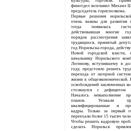
культуры, торговли. Приме
финотдел возглавил Михаил Ш
председатель горисполкома.
Первые решения норильско
очень важны для развития 
тогда появилась сист
действовавшая многие го
порядок рассмотрения заяв
трудящихся, принятый депут
год Норильска-города, действу
Новой городской власти,
начальнику Норильского ком
Логинову, вступившему в до
году, предстояло решить тру
перехода от лагерной систем
жизни к общеэкономической. 
освобождений заключенных ко
столкнулся с дефицитом 
Началось невыполнение про
планов. Уезжали преи
квалифицированные и про
кадры. Только за первый г
переехали более 15 тысяч чело
Чтобы решить кадровую пробл
сделать Норильск привле