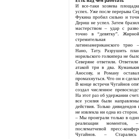
Есть над чем работать
И все-таки хозяева площадк
успех. Уже после перерыва Сер
Фукина пробил сильно и точн
Дериш не успел. Затем бразил
мастерством – удар с разво
точно в “девятку”. Жирной
стремительная к
латиноамериканского трио 
Нано, Тату. Разрушить пла
норильского голкипера не был
Северяне ответили. Ответили
атакой три в два. Куманьк
Аносову, и Роману оставал
промахнуться. Что он и сделал
В конце встречи Чугайнов опя
создал численное превосходс
На этот раз об удержании счет
все усилия были направлен
действия. Только дивидендов 
не извлекла ни одна из сторон.
– Мы проиграли только в одн
реализации моментов, 
послематчевой пресс-конфе
Чугайнов. – Старались 