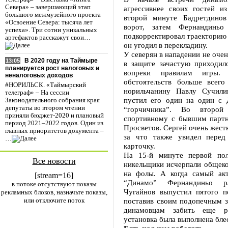
Севера» – завершающий этап
агрессивнее своих гостей из
большого межмузейного проекта
второй минуте Бадретдинов
«Освоение Севера: тысяча лет
ворот, затем Фернандиньо 
успеха». Три сотни уникальных
подкорректировал траекторию 
артефактов расскажут свои…
он угодил в перекладину.
У северян в нападении не очен
В 2020 году на Таймыре
13:05
в защите зачастую приходило
планируется рост налоговых и
вопреки правилам игры.
неналоговых доходов
обстоятельств больше всего 
#НОРИЛЬСК. «Таймырский
норильчанину Павлу Сучили
телеграф» – На сессии
пустил его один на один с
Законодательного собрания края
депутаты во втором чтении
“горчичника”. Во второ
приняли бюджет-2020 и плановый
спортивному с бывшим парт
период 2021–2022 годов. Один из
Просветов. Сергей очень жестк
главных приоритетов документа –
за что также увидел перед
…
карточку.
На 15-й минуте первой пол
Все новости
никельщики исчерпали общек
на фолы. А когда самый ак
[stream=16]
“Динамо” Фернандиньо ра
в потоке отсутствуют показы
Чугайнов выпустил пятого по
рекламных блоков, назначьте показы,
или отключите поток
поставив своим подопечным з
динамовцам забить еще ра
установка была выполнена бле