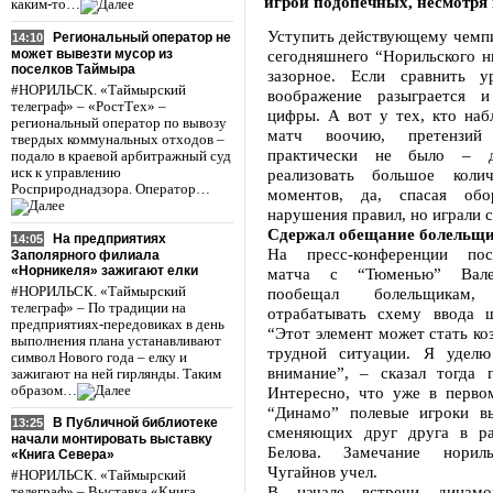
игрой подопечных, несмотря 
каким-то…
Уступить действующему чемпи
Региональный оператор не
14:10
может вывезти мусор из
сегодняшнего “Норильского н
поселков Таймыра
зазорное. Если сравнить у
#НОРИЛЬСК. «Таймырский
воображение разыграется 
телеграф» – «РостТех» –
цифры. А вот у тех, кто наб
региональный оператор по вывозу
матч воочию, претензий
твердых коммунальных отходов –
практически не было – д
подало в краевой арбитражный суд
иск к управлению
реализовать большое колич
Росприроднадзора. Оператор…
моментов, да, спасая об
нарушения правил, но играли с
Сдержал обещание болельщ
На предприятиях
14:05
На пресс-конференции по
Заполярного филиала
«Норникеля» зажигают елки
матча с “Тюменью” Вале
#НОРИЛЬСК. «Таймырский
пообещал болельщикам
телеграф» – По традиции на
отрабатывать схему ввода ш
предприятиях-передовиках в день
“Этот элемент может стать ко
выполнения плана устанавливают
трудной ситуации. Я уделю
символ Нового года – елку и
внимание”, – сказал тогда г
зажигают на ней гирлянды. Таким
образом…
Интересно, что уже в перво
“Динамо” полевые игроки в
В Публичной библиотеке
13:25
сменяющих друг друга в р
начали монтировать выставку
Белова. Замечание норил
«Книга Севера»
Чугайнов учел.
#НОРИЛЬСК. «Таймырский
В начале встречи динамо
телеграф» – Выставка «Книга