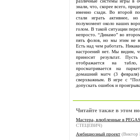
различные системы игры в об
знали, что, скорее всего, прид
именно сзади. Во второй по
стали играть активнее, но
полумомент около наших воро
голом. В такой ситуации пере
непросто. “Динамо” во второ
пять фолов, но мы этим не в
Есть над чем работать. Никак
настроений нет. Мы видим, ч
приносит результат. Пуст
отображается на табло
просматривается на парке
домашний матч (3 февраля)
сверхважным. В игре с “Пол
допускать ошибок и проигрыва
Читайте также в этом но
Мастера, влюбленные в PEGA
СТЕЦЕВИЧ)
Амбициозный проект
(Виктор