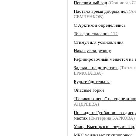
Переломный год
(Станислав 
Настало время добрых дел
(Ал
СЕМЧЕНКОВ)
С Арктикой определились
Телефон спасения 112
Стимул для усыновления
Накажут за резину
Рафинировочный меняется на г
Задача – не допустить
(Татьян
ЕРМОЛАЕВА)
Будьте бдительны
Опасные горки
“Геликон-опера” на сцене колл
АНДРЕЕВА)
Президент Гурбанов – за дисц
местах
(Екатерина БАРКОВА)
Улица Высоцкого – звучит гор
МЧС усиливает группировку