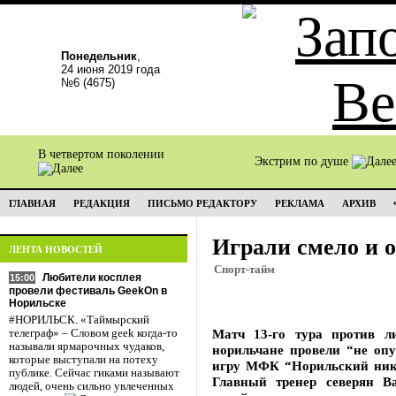
Понедельник
,
24 июня 2019 года
№6 (4675)
В четвертом поколении
Экстрим по душе
ГЛАВНАЯ
РЕДАКЦИЯ
ПИСЬМО РЕДАКТОРУ
РЕКЛАМА
АРХИВ
Играли смело и 
ЛЕНТА НОВОСТЕЙ
Спорт-тайм
Любители косплея
15:00
провели фестиваль GeekOn в
Норильске
#НОРИЛЬСК. «Таймырский
Матч 13-го тура против л
телеграф» – Словом geek когда-то
называли ярмарочных чудаков,
норильчане провели “не опу
которые выступали на потеху
игру МФК “Норильский нике
публике. Сейчас гиками называют
Главный тренер северян В
людей, очень сильно увлеченных