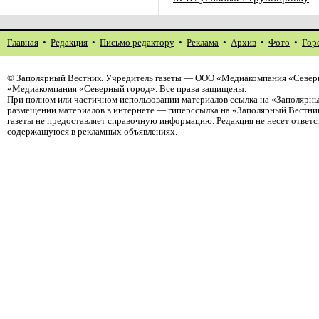
Главная
•
Редакция
•
Письмо редактору
•
Реклама
•
Архив
•
Фото
•
Гор
©
Заполярный Вестник
. Учредитель газеты — ООО «Медиакомпания «Северн
«Медиакомпания «Северный город». Все права защищены.
При полном или частичном использовании материалов ссылка на «Заполярны
размещении материалов в интернете — гиперссылка на «Заполярный Вестник
газеты не предоставляет справочную информацию. Редакция не несет ответ
содержащуюся в рекламных объявлениях.