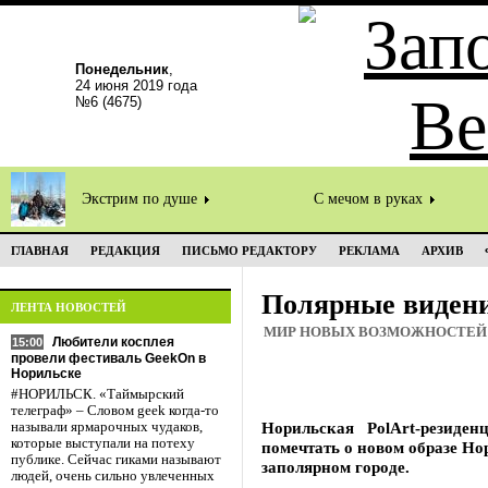
Понедельник
,
24 июня 2019 года
№6 (4675)
Экстрим по душе
С мечом в руках
ГЛАВНАЯ
РЕДАКЦИЯ
ПИСЬМО РЕДАКТОРУ
РЕКЛАМА
АРХИВ
Полярные виден
ЛЕНТА НОВОСТЕЙ
МИР НОВЫХ ВОЗМОЖНОСТЕЙ
Любители косплея
15:00
провели фестиваль GeekOn в
Норильске
#НОРИЛЬСК. «Таймырский
телеграф» – Словом geek когда-то
Норильская PolArt-резиден
называли ярмарочных чудаков,
которые выступали на потеху
помечтать о новом образе Н
публике. Сейчас гиками называют
заполярном городе.
людей, очень сильно увлеченных