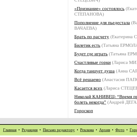
«Признание» состоялось
(Екат
СТЕПАНОВА)
Пополнение для пьедестала
(В
ВАЧАЕВА)
Брать по расчету
(Екатерина
Билетик есть
(Татьяна ЕРМОЛ
Будет где играть
(Татьяна ЕР
Счастливые горки
(Лариса М
Когда танцует душа
(Анна СА
Всё решаемо
(Анастасия ПА
Касается всех
(Лариса СТЕЦЕ
Николай КАНИВЕЦ: “Время пр
болеть некогда”
(Андрей ДЕГ
Гороскоп
Главная
•
Редакция
•
Письмо редактору
•
Реклама
•
Архив
•
Фото
•
Гор