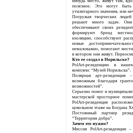
нибудь место, живут там, вдо
полезное. Это могут быть
утилитарного значения, или не
Погружая творческих людей
решают много задач. Они
обеспечивают своих резиде
формируют бренд местнос
изоляцию, способствуют расп
новые достопримечательно
немаловажно, помогают местн
в котором они живут. Переосм
Кто ее создал в Норильске?
PolArt-резиденцию в наше
комплекс “Музей Норильска”.
Полярная арт-резиденция 
возможным благодаря грант
возможностей”.
Серьезно помог и муниципалит
мастерской просторное пом
PolArt-резиденция располо
цокольном этаже на Богдана Х
Постоянный партнер рези
“Территория добра”.
Зачем это нужно?
Миссия PolArt-резиденции 