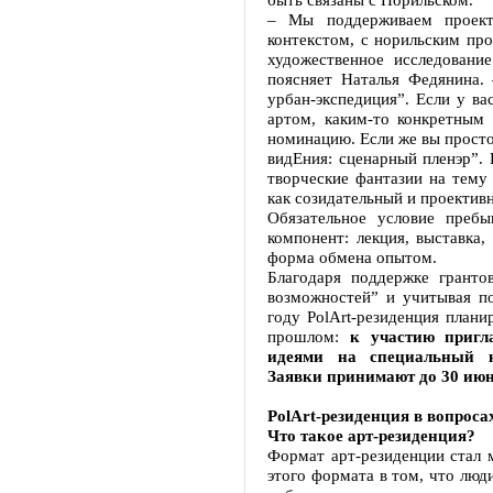
– Мы поддерживаем проекты
контекстом, с норильским п
художественное исследовани
поясняет Наталья Федянина.
урбан-экспедиция”. Если у ва
артом, каким-то конкретным 
номинацию. Если же вы просто
видЕния: сценарный пленэр”.
творческие фантазии на тему 
как созидательный и проективн
Обязательное условие пребы
компонент: лекция, выставка,
форма обмена опытом.
Благодаря поддержке грант
возможностей” и учитывая по
году PolArt-резиденция плани
прошлом:
к участию пригл
идеями на специальный к
Заявки принимают до 30 июн
PolArt-резиденция в вопроса
Что такое арт-резиденция?
Формат арт-резиденции стал 
этого формата в том, что люд