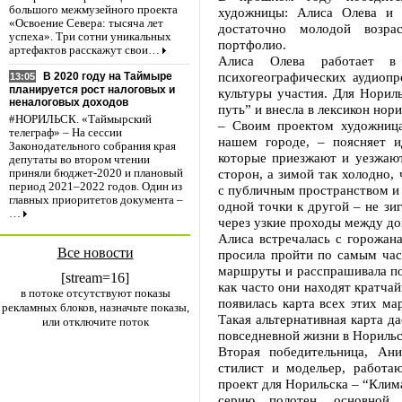
большого межмузейного проекта
художницы: Алиса Олева и 
«Освоение Севера: тысяча лет
достаточно молодой возра
успеха». Три сотни уникальных
портфолио.
артефактов расскажут свои…
Алиса Олева работает в
психогеографических аудиопр
В 2020 году на Таймыре
13:05
планируется рост налоговых и
культуры участия. Для Норил
неналоговых доходов
путь” и внесла в лексикон нор
#НОРИЛЬСК. «Таймырский
– Своим проектом художница 
телеграф» – На сессии
нашем городе, – поясняет 
Законодательного собрания края
которые приезжают и уезжают
депутаты во втором чтении
сторон, а зимой так холодно,
приняли бюджет-2020 и плановый
период 2021–2022 годов. Один из
с публичным пространством и 
главных приоритетов документа –
одной точки к другой – не зи
…
через узкие проходы между д
Алиса встречалась с горожан
Все новости
просила пройти по самым ча
маршруты и расспрашивала по
[stream=16]
как часто они находят кратчай
в потоке отсутствуют показы
появилась карта всех этих ма
рекламных блоков, назначьте показы,
Такая альтернативная карта д
или отключите поток
повседневной жизни в Норильс
Вторая победительница, Ан
стилист и модельер, работа
проект для Норильска – “Клим
серию полотен, основной