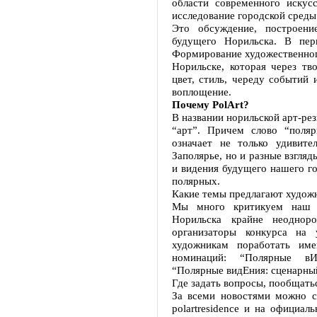
области современного искус
исследование городской среды
Это обсуждение, построени
будущего Норильска. В пер
Формирование художественног
Норильске, которая через тв
цвет, стиль, череду событий 
воплощение.
Почему PolArt?
В названии норильской арт-ре
“арт”. Причем слово “поля
означает не только удивите
Заполярье, но и разные взгляд
и видения будущего нашего г
полярных.
Какие темы предлагают худож
Мы много критикуем наш г
Норильска крайне неоднор
организаторы конкурса на 
художникам поработать им
номинаций: “Полярные вИ
“Полярные видЕния: сценарный
Где задать вопросы, пообщать
За всеми новостями можно с
polartresidence и на официальн