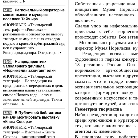
каким-то…
Собственная арт-резиденция
инициативе Музея Норильск
Региональный оператор не
14:10
обособленного населенного
может вывезти мусор из
поселков Таймыра
явлением.
#НОРИЛЬСК. «Таймырский
Сделав упор на неформально
телеграф» – «РостТех» –
привлекла к себе творческ
региональный оператор по вывозу
происходят события. Все затева
твердых коммунальных отходов –
– Мы довольны результатами т
подало в краевой арбитражный суд
директор Музея Норильска, ку
иск к управлению
Росприроднадзора. Оператор…
– Резиденция вызвала вы
художников: в первом конкурс
На предприятиях
14:05
18 регионов России. Она 
Заполярного филиала
норильского арт-сообщес
«Норникеля» зажигают елки
презентации, выставки и дру
#НОРИЛЬСК. «Таймырский
сказать, что в городе появ
телеграф» – По традиции на
предприятиях-передовиках в день
экспериментальное экспозицио
выполнения плана устанавливают
которые формируют вокруг 
символ Нового года – елку и
современным искусством и тв
зажигают на ней гирлянды. Таким
организует не музей, а местно
образом…
Геометрия творчества
В Публичной библиотеке
13:25
Набор резидентов проходит од
начали монтировать выставку
среди художников и кураторо
«Книга Севера»
тех, кто ищет вдохновение в
#НОРИЛЬСК. «Таймырский
агентом их изменения.
телеграф» – Выставка «Книга
В прошлом году победите
Севера» – завершающий этап