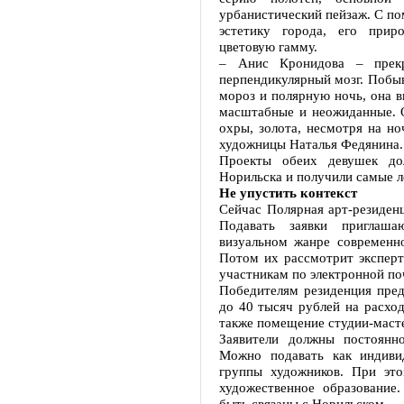
урбанистический пейзаж. С по
эстетику города, его прир
цветовую гамму.
– Анис Кронидова – прекр
перпендикулярный мозг. Побыв
мороз и полярную ночь, она в
масштабные и неожиданные. О
охры, золота, несмотря на но
художницы Наталья Федянина.
Проекты обеих девушек до
Норильска и получили самые л
Не упустить контекст
Сейчас Полярная арт-резиденц
Подавать заявки приглаш
визуальном жанре современно
Потом их рассмотрит экспертн
участникам по электронной по
Победителям резиденция пред
до 40 тысяч рублей на расход
также помещение студии-масте
Заявители должны постоянн
Можно подавать как индивид
группы художников. При это
художественное образование
быть связаны с Норильском.