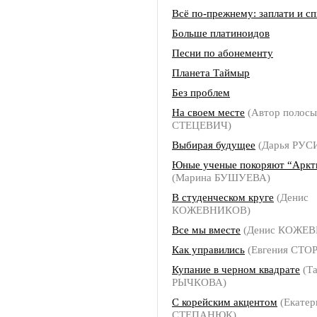
Всё по-прежнему: заплати и с
Больше платиноидов
Песни по абонементу
Планета Таймыр
Без проблем
На своем месте
(Автор полосы
СТЕЦЕВИЧ)
Выбирая будущее
(Дарья РУС
Юные ученые покоряют “Арк
(Марина БУШУЕВА)
В студенческом круге
(Денис
КОЖЕВНИКОВ)
Все мы вместе
(Денис КОЖЕ
Как управились
(Евгения СТО
Купание в черном квадрате
(Та
РЫЧКОВА)
С корейским акцентом
(Екатер
СТЕПАНЮК)