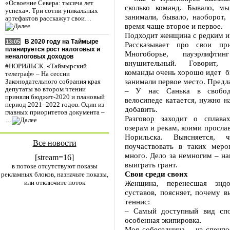
«Освоение Севера: тысяча лет
сколько команд. Бывало, м
успеха». Три сотни уникальных
занимали, бывало, наоборот,
артефактов расскажут свои…
время чаще второе и первое.
Подходит женщина с редким и
В 2020 году на Таймыре
13:05
Рассказывает про свои пр
планируется рост налоговых и
Многоборье, пауэрлифт
неналоговых доходов
внушительный. Говорит, 
#НОРИЛЬСК. «Таймырский
команды очень хорошо идет би
телеграф» – На сессии
занимали первое место. Предла
Законодательного собрания края
депутаты во втором чтении
– У нас Санька в свобод
приняли бюджет-2020 и плановый
велосипеде катается, нужно н
период 2021–2022 годов. Один из
добавить.
главных приоритетов документа –
Разговор заходит о сплава
…
озерам и рекам, коими просла
Норильска. Выясняется, 
Все новости
поучаствовать в таких меро
много. Дело за немногим – на
[stream=16]
выиграть грант.
в потоке отсутствуют показы
Свои среди своих
рекламных блоков, назначьте показы,
или отключите поток
Женщина, перенесшая эндоп
суставов, поясняет, почему в
теннис:
– Самый доступный вид спо
особенная экипировка.
Моя собеседница – из спецпос