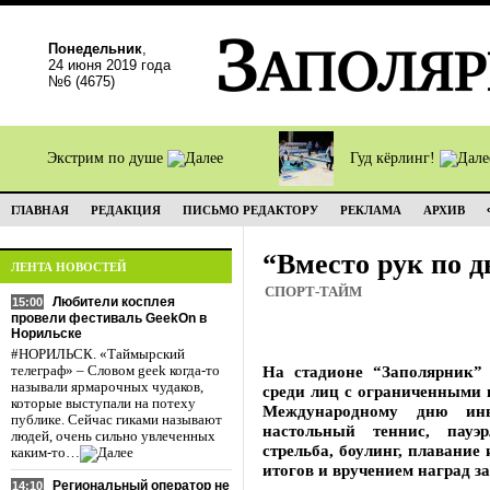
Понедельник
,
24 июня 2019 года
№6 (4675)
Экстрим по душе
Гуд кёрлинг!
ГЛАВНАЯ
РЕДАКЦИЯ
ПИСЬМО РЕДАКТОРУ
РЕКЛАМА
АРХИВ
“Вместо рук по 
ЛЕНТА НОВОСТЕЙ
СПОРТ-ТАЙМ
Любители косплея
15:00
провели фестиваль GeekOn в
Норильске
#НОРИЛЬСК. «Таймырский
На стадионе “Заполярник” 
телеграф» – Словом geek когда-то
называли ярмарочных чудаков,
среди лиц с ограниченными 
которые выступали на потеху
Международному дню инв
публике. Сейчас гиками называют
настольный теннис, пауэр
людей, очень сильно увлеченных
стрельба, боулинг, плавание
каким-то…
итогов и вручением наград з
Региональный оператор не
14:10