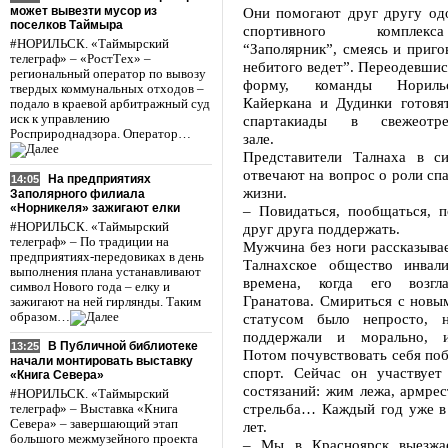
может вывезти мусор из
Они помогают друг другу одо
поселков Таймыра
спортивного комплек
#НОРИЛЬСК. «Таймырский
“Заполярник”, смеясь и приго
телеграф» – «РостТех» –
небитого ведет”. Переодевшис
региональный оператор по вывозу
форму, команды Норильс
твердых коммунальных отходов –
Кайеркана и Дудинки готовя
подало в краевой арбитражный суд
иск к управлению
спартакиады в свежеотре
Росприроднадзора. Оператор…
зале.
Представители Талнаха в с
отвечают на вопрос о роли спа
На предприятиях
14:05
жизни.
Заполярного филиала
«Норникеля» зажигают елки
– Повидаться, пообщаться, п
#НОРИЛЬСК. «Таймырский
друг друга поддержать.
телеграф» – По традиции на
Мужчина без ноги рассказывае
предприятиях-передовиках в день
Талнахское общество инвал
выполнения плана устанавливают
времена, когда его возгла
символ Нового года – елку и
Гранатова. Смириться с новы
зажигают на ней гирлянды. Таким
образом…
статусом было непросто, 
поддержали и морально, и
В Публичной библиотеке
13:25
Потом почувствовать себя по
начали монтировать выставку
спорт. Сейчас он участвует
«Книга Севера»
состязаний: жим лежа, армрест
#НОРИЛЬСК. «Таймырский
стрельба… Каждый год уже в 
телеграф» – Выставка «Книга
Севера» – завершающий этап
лет.
большого межмузейного проекта
– Мы в Красноярск выезжае