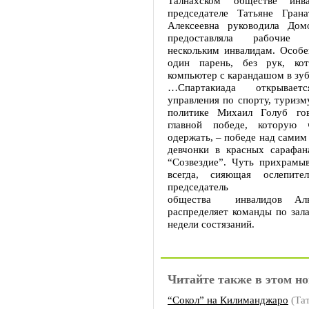
Талнахском обществе инв
председателе Татьяне Грана
Алексеевна руководила Дом
предоставляла рабочие
нескольким инвалидам. Особе
один парень, без рук, кот
компьютер с карандашом в зуб
…Спартакиада открываетс
управления по спорту, туриз
политике Михаил Голуб го
главной победе, которую 
одержать, – победе над самим
девчонки в красных сарафан
“Созвездие”. Чуть прихрамыв
всегда, сияющая ослепител
председатель Но
общества инвалидов Аль
распределяет команды по зал
недели состязаний.
Читайте также в этом но
“Сокол” на Килиманджаро
(Та