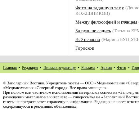
Фото на заданную тему
(Дени
КОЖЕВНИКОВ)
Между философией и глянцем
За руль не садись
(Татьяна Е
Всё реально
(Марина БУШУЕ
Гороскоп
Главная
•
Редакция
•
Письмо редактору
•
Реклама
•
Архив
•
Фото
•
Гор
©
Заполярный Вестник
. Учредитель газеты — ООО «Медиакомпания «Северн
«Медиакомпания «Северный город». Все права защищены.
При полном или частичном использовании материалов ссылка на «Заполярны
размещении материалов в интернете — гиперссылка на «Заполярный Вестник
газеты не предоставляет справочную информацию. Редакция не несет ответ
содержащуюся в рекламных объявлениях.