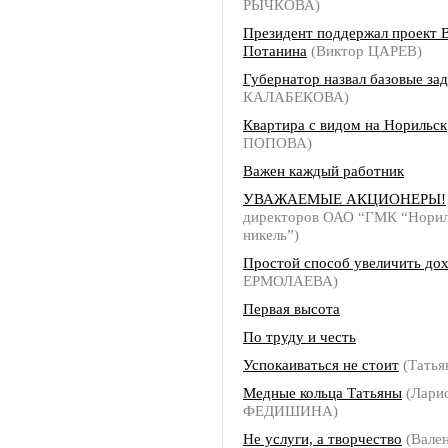
РЫЧКОВА)
Президент поддержал проект 
Потанина
(Виктор ЦАРЕВ)
Губернатор назвал базовые за
КАЛАБЕКОВА)
Квартира с видом на Норильск
ПОПОВА)
Важен каждый работник
УВАЖАЕМЫЕ АКЦИОНЕРЫ!
директоров ОАО “ГМК “Норил
никель”)
Простой способ увеличить до
ЕРМОЛАЕВА)
Первая высота
По труду и честь
Успокаиваться не стоит
(Тать
Медные кольца Татьяны
(Лари
ФЕДИШИНА)
Не услуги, а творчество
(Вале