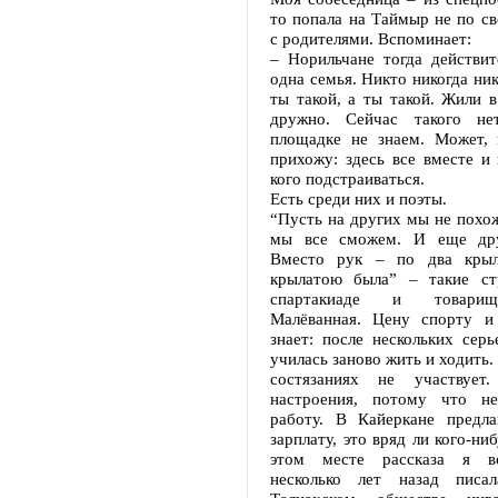
то попала на Таймыр не по св
с родителями. Вспоминает:
– Норильчане тогда действит
одна семья. Никто никогда ник
ты такой, а ты такой. Жили в
дружно. Сейчас такого не
площадке не знаем. Может,
прихожу: здесь все вместе и
кого подстраиваться.
Есть среди них и поэты.
“Пусть на других мы не похожи
мы все сможем. И еще др
Вместо рук – по два крыл
крылатою была” – такие ст
спартакиаде и товари
Малёванная. Цену спорту и
знает: после нескольких сер
училась заново жить и ходить. 
состязаниях не участвует.
настроения, потому что н
работу. В Кайеркане предл
зарплату, это вряд ли кого-ни
этом месте рассказа я в
несколько лет назад писа