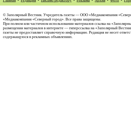
Главная
•
Редакция
•
Письмо редактору
•
Реклама
•
Архив
•
Фото
•
Гор
©
Заполярный Вестник
. Учредитель газеты — ООО «Медиакомпания «Северн
«Медиакомпания «Северный город». Все права защищены.
При полном или частичном использовании материалов ссылка на «Заполярны
размещении материалов в интернете — гиперссылка на «Заполярный Вестник
газеты не предоставляет справочную информацию. Редакция не несет ответ
содержащуюся в рекламных объявлениях.