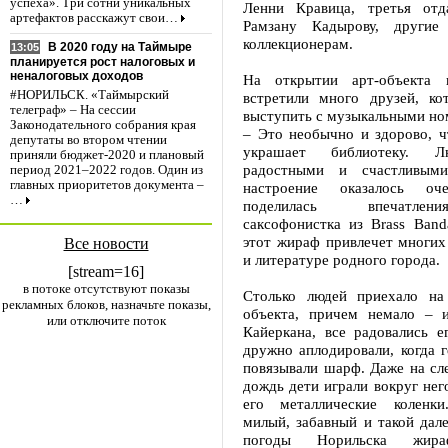
успеха». Три сотни уникальных
Ленни Кравица, третья отд
артефактов расскажут свои…
Рамзану Кадырову, другие
коллекционерам.
В 2020 году на Таймыре
13:05
планируется рост налоговых и
неналоговых доходов
На открытии арт-объекта
#НОРИЛЬСК. «Таймырский
встретили много друзей, ко
телеграф» – На сессии
выступить с музыкальными но
Законодательного собрания края
– Это необычно и здорово, ч
депутаты во втором чтении
украшает библиотеку. Л
приняли бюджет-2020 и плановый
радостными и счастливым
период 2021–2022 годов. Один из
главных приоритетов документа –
настроение оказалось оч
…
поделилась впечатле
саксофонистка из Brass Band
этот жираф привлечет многих
Все новости
и литературе родного города.
[stream=16]
в потоке отсутствуют показы
Столько людей приехало на
рекламных блоков, назначьте показы,
объекта, причем немало – 
или отключите поток
Кайеркана, все радовались е
дружно аплодировали, когда 
повязывали шарф. Даже на сл
дождь дети играли вокруг него
его металлические коленк
милый, забавный и такой дал
погоды Норильска жи