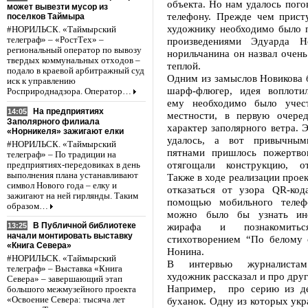
объекта. Но нам удалось пого
может вывезти мусор из
телефону. Прежде чем присту
поселков Таймыра
художнику необходимо было п
#НОРИЛЬСК. «Таймырский
телеграф» – «РостТех» –
произведениями Эдуарда Н
региональный оператор по вывозу
норильчанина он назвал очень
твердых коммунальных отходов –
теплой.
подало в краевой арбитражный суд
Одним из замыслов Новикова 
иск к управлению
шарф-флюгер, идея воплоти
Росприроднадзора. Оператор…
ему необходимо было учест
На предприятиях
14:05
местности, в первую очере
Заполярного филиала
характер заполярного ветра. 
«Норникеля» зажигают елки
удалось, а вот привычны
#НОРИЛЬСК. «Таймырский
пятнами пришлось пожертво
телеграф» – По традиции на
отягощали конструкцию, от
предприятиях-передовиках в день
выполнения плана устанавливают
Также в ходе реализации прое
символ Нового года – елку и
отказаться от узора QR-ко
зажигают на ней гирлянды. Таким
помощью мобильного теле
образом…
можно было бы узнать ин
жирафа и познакомит
В Публичной библиотеке
13:25
начали монтировать выставку
стихотворением “По белому 
«Книга Севера»
Нонина.
#НОРИЛЬСК. «Таймырский
В интервью журналиста
телеграф» – Выставка «Книга
художник рассказал и про друг
Севера» – завершающий этап
Например, про серию из де
большого межмузейного проекта
буханок. Одну из которых укра
«Освоение Севера: тысяча лет