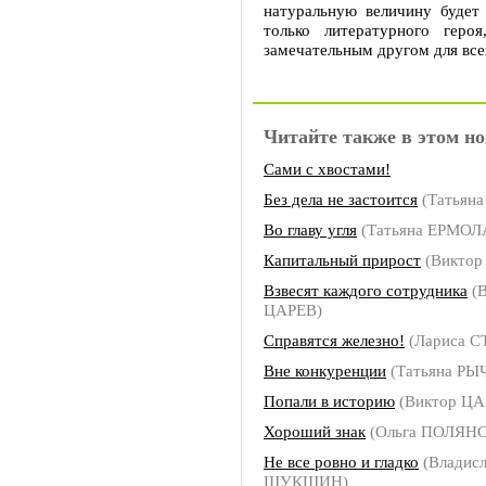
натуральную величину будет 
только литературного геро
замечательным другом для все
Читайте также в этом но
Сами с хвостами!
Без дела не застоится
(Татьян
Во главу угля
(Татьяна ЕРМОЛ
Капитальный прирост
(Виктор
Взвесят каждого сотрудника
(В
ЦАРЕВ)
Справятся железно!
(Лариса 
Вне конкуренции
(Татьяна РЫ
Попали в историю
(Виктор ЦА
Хороший знак
(Ольга ПОЛЯН
Не все ровно и гладко
(Владисл
ШУКШИН)