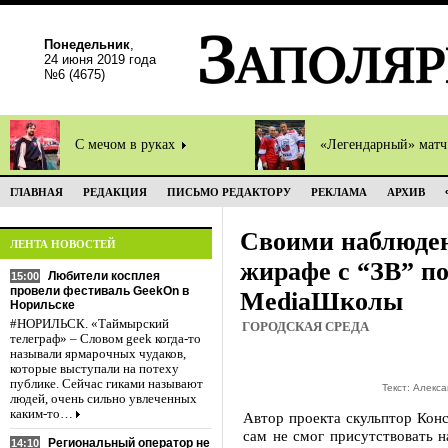
Понедельник
,
24 июня 2019 года
№6 (4675)
С мечом в руках
«Легендарный» мат
ГЛАВНАЯ
РЕДАКЦИЯ
ПИСЬМО РЕДАКТОРУ
РЕКЛАМА
АРХИВ
Своими наблюде
ЛЕНТА НОВОСТЕЙ
жирафе с “ЗВ” п
Любители косплея
15:00
провели фестиваль GeekOn в
МediaШколы
Норильске
#НОРИЛЬСК. «Таймырский
ГОРОДСКАЯ СРЕДА
телеграф» – Словом geek когда-то
называли ярмарочных чудаков,
которые выступали на потеху
публике. Сейчас гиками называют
Текст: Алекс
людей, очень сильно увлеченных
каким-то…
Автор проекта скульптор Кон
сам не смог присутствовать н
Региональный оператор не
14:10