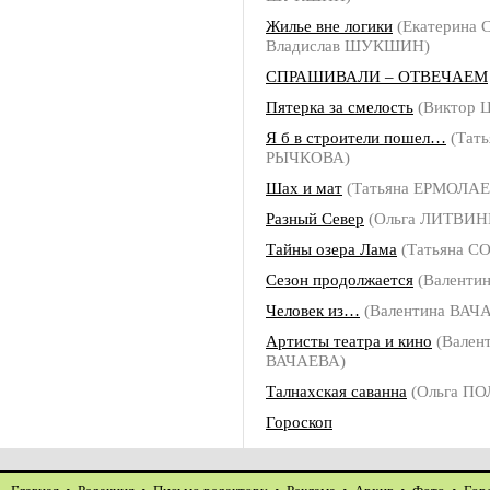
Жилье вне логики
(Екатерина
Владислав ШУКШИН)
СПРАШИВАЛИ – ОТВЕЧАЕМ
Пятерка за смелость
(Виктор 
Я б в строители пошел…
(Тать
РЫЧКОВА)
Шах и мат
(Татьяна ЕРМОЛАЕ
Разный Север
(Ольга ЛИТВИН
Тайны озера Лама
(Татьяна С
Сезон продолжается
(Валенти
Человек из…
(Валентина ВАЧ
Артисты театра и кино
(Вален
ВАЧАЕВА)
Талнахская саванна
(Ольга П
Гороскоп