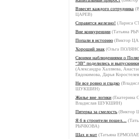
Взвесят каждого сотрудника
(В
ЦАРЕВ)
Справятся железно!
(Лариса 
Вне конкуренции
(Татьяна РЫ
Попали в историю
(Виктор ЦА
Хороший знак
(Ольга ПОЛЯН
Своими наблюдениями о Поля
“ЗВ” поделились и выпускник
(Александра Халляева, Анаста
Евдокимова, Дарья Коростелев
Не все ровно и гладко
(Владисл
ШУКШИН)
Жилье вне логики
(Екатерина
Владислав ШУКШИН)
Пятерка за смелость
(Виктор 
Я б в строители пошел…
(Тать
РЫЧКОВА)
Шах и мат
(Татьяна ЕРМОЛАЕ