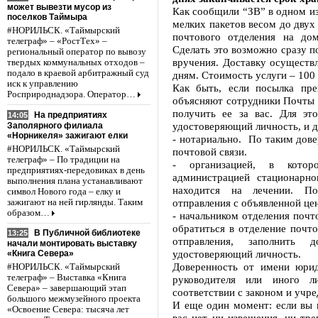
может вывезти мусор из
Как сообщили “ЗВ” в одном из
поселков Таймыра
мелких пакетов весом до двух
#НОРИЛЬСК. «Таймырский
почтового отделения на до
телеграф» – «РостТех» –
Сделать это возможно сразу п
региональный оператор по вывозу
вручения. Доставку осуществл
твердых коммунальных отходов –
подало в краевой арбитражный суд
дням. Стоимость услуги – 100 
иск к управлению
Как быть, если посылка пр
Росприроднадзора. Оператор…
объясняют сотрудники Почты 
получить ее за вас. Для эт
На предприятиях
14:05
удостоверяющий личность, и д
Заполярного филиала
«Норникеля» зажигают елки
- нотариально. По таким дове
#НОРИЛЬСК. «Таймырский
почтовой связи.
телеграф» – По традиции на
- организацией, в котор
предприятиях-передовиках в день
администрацией стационарн
выполнения плана устанавливают
находится на лечении. По
символ Нового года – елку и
отправления с объявленной це
зажигают на ней гирлянды. Таким
образом…
- начальником отделения почт
обратиться в отделение почто
В Публичной библиотеке
13:25
отправления, заполнить 
начали монтировать выставку
удостоверяющий личность.
«Книга Севера»
Доверенность от имени юрид
#НОРИЛЬСК. «Таймырский
телеграф» – Выставка «Книга
руководителя или иного л
Севера» – завершающий этап
соответствии с законом и учр
большого межмузейного проекта
И еще один момент: если вы в
«Освоение Севера: тысяча лет
вас нет ни извещения, ни тре