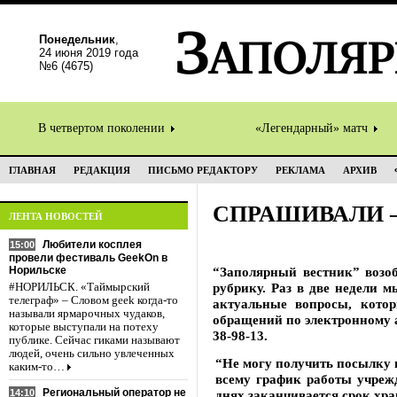
Понедельник
,
24 июня 2019 года
№6 (4675)
В четвертом поколении
«Легендарный» матч
ГЛАВНАЯ
РЕДАКЦИЯ
ПИСЬМО РЕДАКТОРУ
РЕКЛАМА
АРХИВ
СПРАШИВАЛИ 
ЛЕНТА НОВОСТЕЙ
Любители косплея
15:00
провели фестиваль GeekOn в
Норильске
“Заполярный вестник” возо
рубрику. Раз в две недели 
#НОРИЛЬСК. «Таймырский
телеграф» – Словом geek когда-то
актуальные вопросы, кот
называли ярмарочных чудаков,
обращений по электронному 
которые выступали на потеху
38-98-13.
публике. Сейчас гиками называют
людей, очень сильно увлеченных
“Не могу получить посылку н
каким-то…
всему график работы учреж
Региональный оператор не
14:10
днях заканчивается срок хр