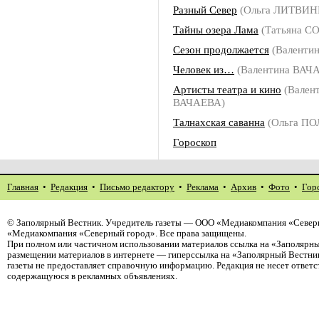
Разный Север
(Ольга ЛИТВИН
Тайны озера Лама
(Татьяна С
Сезон продолжается
(Валенти
Человек из…
(Валентина ВАЧ
Артисты театра и кино
(Вален
ВАЧАЕВА)
Талнахская саванна
(Ольга П
Гороскоп
Главная
•
Редакция
•
Письмо редактору
•
Реклама
•
Архив
•
Фото
•
Гор
©
Заполярный Вестник
. Учредитель газеты — ООО «Медиакомпания «Северн
«Медиакомпания «Северный город». Все права защищены.
При полном или частичном использовании материалов ссылка на «Заполярны
размещении материалов в интернете — гиперссылка на «Заполярный Вестник
газеты не предоставляет справочную информацию. Редакция не несет ответ
содержащуюся в рекламных объявлениях.