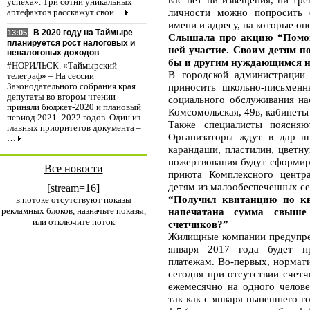
успеха». Три сотни уникальных
личности можно попросить 
артефактов расскажут свои…
имени и адресу, на которые он
В 2020 году на Таймыре
13:05
Слышала про акцию “Помоги
планируется рост налоговых и
ней участие. Своим детям п
неналоговых доходов
бы и другим нуждающимся не
#НОРИЛЬСК. «Таймырский
В городской администрации
телеграф» – На сессии
приносить школьно-письмен
Законодательного собрания края
депутаты во втором чтении
социального обслуживания нас
приняли бюджет-2020 и плановый
Комсомольская, 49в, кабинеты
период 2021–2022 годов. Один из
Также специалисты поясняю
главных приоритетов документа –
Организаторы ждут в дар шк
…
карандаши, пластилин, цветну
пожертвования будут сформир
Все новости
приюта Комплексного центр
детям из малообеспеченных се
[stream=16]
“Получил квитанцию по кв
в потоке отсутствуют показы
рекламных блоков, назначьте показы,
напечатана сумма свыше 
или отключите поток
счетчиков?”
Жилищные компании предупреж
января 2017 года будет п
платежам. Во-первых, нормати
сегодня при отсутствии счетч
ежемесячно на одного челов
так как с января нынешнего 