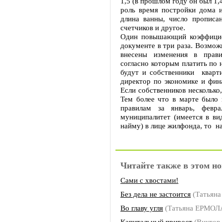
1,5 (в прошлом году он был 1,
роль время постройки дома и 
длина ванны, число прописа
счетчиков и другое.
Один повышающий коэффицие
документе в три раза. Возмож
внесены изменения в прави
согласно которым платить по 
будут и собственники кварт
директор по экономике и фи
Если собственников несколько
Тем более что в марте было 
правилам за январь, февр
муниципалитет (имеется в ви
найму) в лице жилфонда, то н
Читайте также в этом но
Сами с хвостами!
Без дела не застоится
(Татьян
Во главу угля
(Татьяна ЕРМОЛ
Капитальный прирост
(Виктор