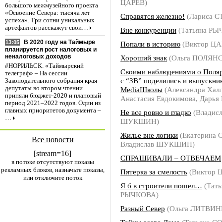
ЦАРЕВ)
большого межмузейного проекта
«Освоение Севера: тысяча лет
Справятся железно!
(Лариса 
успеха». Три сотни уникальных
артефактов расскажут свои…
Вне конкуренции
(Татьяна РЫ
В 2020 году на Таймыре
13:05
Попали в историю
(Виктор ЦА
планируется рост налоговых и
неналоговых доходов
Хороший знак
(Ольга ПОЛЯН
#НОРИЛЬСК. «Таймырский
Своими наблюдениями о Поля
телеграф» – На сессии
с “ЗВ” поделились и выпускни
Законодательного собрания края
депутаты во втором чтении
МediaШколы
(Александра Халл
приняли бюджет-2020 и плановый
Анастасия Евдокимова, Дарья 
период 2021–2022 годов. Один из
главных приоритетов документа –
Не все ровно и гладко
(Владисл
…
ШУКШИН)
Жилье вне логики
(Екатерина
Все новости
Владислав ШУКШИН)
[stream=16]
СПРАШИВАЛИ – ОТВЕЧАЕМ
в потоке отсутствуют показы
рекламных блоков, назначьте показы,
Пятерка за смелость
(Виктор 
или отключите поток
Я б в строители пошел…
(Тать
РЫЧКОВА)
Разный Север
(Ольга ЛИТВИН