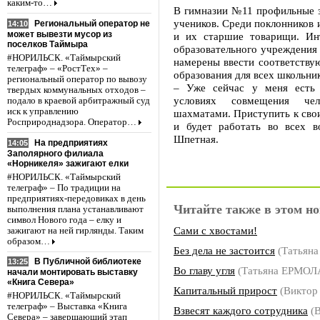
каким-то…
В гимназии №11 профильные з
учеников. Среди поклонников и
Региональный оператор не
14:10
может вывезти мусор из
и их старшие товарищи. Ин
поселков Таймыра
образовательного учреждения
#НОРИЛЬСК. «Таймырский
намерены ввести соответству
телеграф» – «РостТех» –
образования для всех школьнико
региональный оператор по вывозу
– Уже сейчас у меня есть 
твердых коммунальных отходов –
условиях совмещения чело
подало в краевой арбитражный суд
иск к управлению
шахматами. Приступить к сво
Росприроднадзора. Оператор…
и будет работать во всех в
Шпетная.
На предприятиях
14:05
Заполярного филиала
«Норникеля» зажигают елки
#НОРИЛЬСК. «Таймырский
телеграф» – По традиции на
предприятиях-передовиках в день
Читайте также в этом но
выполнения плана устанавливают
символ Нового года – елку и
Сами с хвостами!
зажигают на ней гирлянды. Таким
образом…
Без дела не застоится
(Татьян
В Публичной библиотеке
13:25
Во главу угля
(Татьяна ЕРМОЛ
начали монтировать выставку
«Книга Севера»
Капитальный прирост
(Виктор
#НОРИЛЬСК. «Таймырский
телеграф» – Выставка «Книга
Взвесят каждого сотрудника
(В
Севера» – завершающий этап