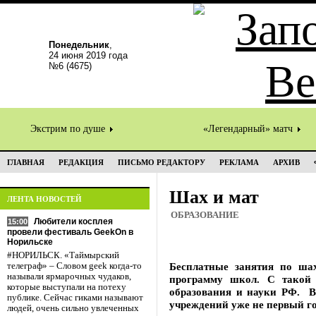
Понедельник
,
24 июня 2019 года
№6 (4675)
Экстрим по душе
«Легендарный» матч
ГЛАВНАЯ
РЕДАКЦИЯ
ПИСЬМО РЕДАКТОРУ
РЕКЛАМА
АРХИВ
Шах и мат
ЛЕНТА НОВОСТЕЙ
ОБРАЗОВАНИЕ
Любители косплея
15:00
провели фестиваль GeekOn в
Норильске
#НОРИЛЬСК. «Таймырский
Бесплатные занятия по шах
телеграф» – Словом geek когда-то
называли ярмарочных чудаков,
программу школ. С такой 
которые выступали на потеху
образования и науки РФ. В
публике. Сейчас гиками называют
учреждений уже не первый г
людей, очень сильно увлеченных