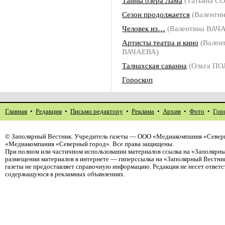
Тайны озера Лама
(Татьяна С
Сезон продолжается
(Валенти
Человек из…
(Валентина ВАЧ
Артисты театра и кино
(Вален
ВАЧАЕВА)
Талнахская саванна
(Ольга П
Гороскоп
Главная
•
Редакция
•
Письмо редактору
•
Реклама
•
Архив
•
Фото
•
Гор
©
Заполярный Вестник
. Учредитель газеты — ООО «Медиакомпания «Северн
«Медиакомпания «Северный город». Все права защищены.
При полном или частичном использовании материалов ссылка на «Заполярны
размещении материалов в интернете — гиперссылка на «Заполярный Вестник
газеты не предоставляет справочную информацию. Редакция не несет ответ
содержащуюся в рекламных объявлениях.