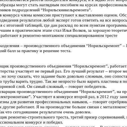
 образцы могут стать наглядным пособием на курсах профессионал
ников подразделений “Норильскникельремонта”.
в конкурса члены комиссии приступают к выставлению оценок. Обс
дведения результатов любой эксперт готов ответить на все вопрос
я с итоговой таблицей, где дан расклад по всем пунктам программы
чшим в практическом этапе стал Илья Волков, за хорошую теорет
 работают в ремонтно-монтажном специализированном тресте
разделения – производственного объединения “Норильскремонт” – 
й балл за практику и решение теста.
рщик производственного объединения “Норильскремонт”, работает
терства участвует не первый раз. Его лучший результат – второе м
, но хочу сказать, что задание было довольно сложным, оно сопост
то трубы варить трудно. Так же непросто было варить пластины в 
орневой слой. Он самый сложный, – говорит победитель.
варщик производственного объединения “Норильскремонт”, на пре
лектромонтаже”. Участвует в конкурсе второй раз, в 2012 году заня
лезны для развития профессиональных навыков, – говорит серебряны
к другие работают. Я на производстве больше связан с металлокон
Так что сегодняшним результатом очень доволен.
ик ремонтно-строительного треста, третий призер соревнований, в
ессиональном конкурсе и победил.