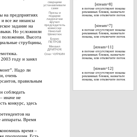
сварщики
[stream=8]
устанавливали
сами
в потоке отсутствуют показы
рекламных блоков, назначьте
Призы и
ы на предприятиях
показы, или отключите поток
подарки
лауреатам
 и все же нюансы
вручил
еское задание на
председатель
[stream=7]
комиссии
в потоке отсутствуют показы
авыки. Но усложнили
Николай
рекламных блоков, назначьте
Шемотюк
м положении. Высота
показы, или отключите поток
Борис
ециальные струбцины,
ПЕТРОВ
Михаил
[stream=11]
ДРИПЧУК
в потоке отсутствуют показы
емотюка.
Олег ЧУРКИН
рекламных блоков, назначьте
 2003 году и занял
показы, или отключите поток
[stream=12]
монт”. Надо ли
в потоке отсутствуют показы
и, очень
рекламных блоков, назначьте
показы, или отключите поток
урсантов, правильным
ан соблюдать
– иначе не
сть конкурс, здесь
ретендентов на
е аппараты. Время
экономишь время –
же пропорции. Есть