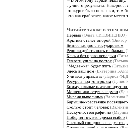
– В этом году варили пластину, 
лучшего результата. Наверное, 
конкурсе было полезным, тем б
кто как сработает, какое место
Читайте также в этом ном
Первый
(Ольга ЛИТВИНЕНКО)
Арктика станет опорой
(Виктор
Бизнес заодно с государством
Решили действовать глобально
(
Ключи без права передачи
(Тать
Геологи ушли на восток
(Татья
“Медвежка” будет жить
(Татьян
Здесь ваш дом
(Екатерина БАР
Учиться управлять
(Лариса Ф
Ресурсы под контролем
(Денис
Коммунальные платежи идут по
Мошенники лезут в карман
(Де
Миссия выполнима
(Валентина
Барышне-крестьянке посвящает
Сколько стоит человек
(Валенти
Нескучно, географично
(Марин
Победил тот, кто сделал выбор
(
Снежный городок возведут из д
Смеяться, чтобы не плакать
(Вл