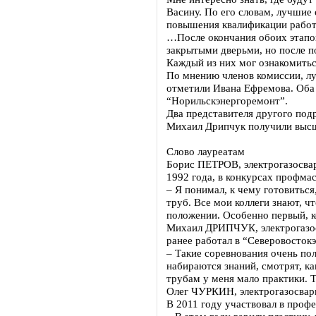
Васину. По его словам, лучшие
повышения квалификации работ
…После окончания обоих этапо
закрытыми дверьми, но после по
Каждый из них мог ознакомитьс
По мнению членов комиссии, лу
отметили Ивана Ефремова. Оба
“Норильскэнергоремонт”.
Два представителя другого под
Михаил Дрипчук получили высши
Слово лауреатам
Борис ПЕТРОВ, электрогазосва
1992 года, в конкурсах профмас
– Я понимал, к чему готовиться
труб. Все мои коллеги знают, ч
положении. Особенно первый, к
Михаил ДРИПЧУК, электрогазос
ранее работал в “Северовостокэ
– Такие соревнования очень по
набираются знаний, смотрят, ка
трубам у меня мало практики. 
Олег ЧУРКИН, электрогазосварщ
В 2011 году участвовал в проф