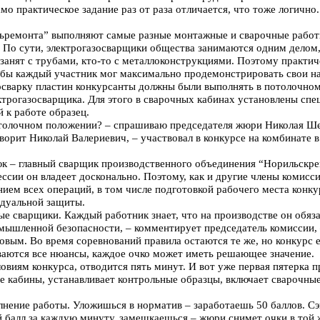
амо практическое задание раз от раза отличается, что тоже логично.
ьремонта” выполняют самые разные монтажные и сварочные работ
 По сути, электрогазосварщики общества занимаются одним делом,
занят с трубами, кто-то с металлоконструкциями. Поэтому практич
обы каждый участник мог максимально продемонстрировать свои н
осварку пластин конкурсанты должны были выполнять в потолочно
ктрогазосварщика. Для этого в сварочных кабинах установлены сп
 к работе образец.
отолочном положении? – спрашиваю председателя жюри Николая Ш
ворит Николай Валериевич, – участвовал в конкурсе на комбинате в
 – главный сварщик производственного объединения “Норильскре
ссии он владеет досконально. Поэтому, как и другие члены комисси
нием всех операций, в том числе подготовкой рабочего места конк
идуальной защиты.
ые сварщики. Каждый работник знает, что на производстве он обяз
мышленной безопасности, – комментирует председатель комиссии, 
вым. Во время соревнований правила остаются те же, но конкурс е
ваются все нюансы, каждое очко может иметь решающее значение.
овиям конкурса, отводится пять минут. И вот уже первая пятерка п
е кабины, устанавливает контрольные образцы, включает сварочны
лнение работы. Уложишься в норматив – заработаешь 50 баллов. С
балл за каждую минуту, замешкаешься – жюри снимет очки в той 