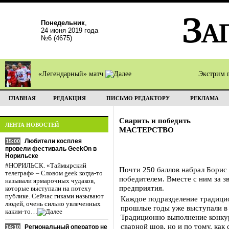
Понедельник
,
24 июня 2019 года
№6 (4675)
«Легендарный» матч
Экстрим 
ГЛАВНАЯ
РЕДАКЦИЯ
ПИСЬМО РЕДАКТОРУ
РЕКЛАМА
Сварить и победить
ЛЕНТА НОВОСТЕЙ
МАСТЕРСТВО
Любители косплея
15:00
провели фестиваль GeekOn в
Норильске
#НОРИЛЬСК. «Таймырский
Почти 250 баллов набрал Борис
телеграф» – Словом geek когда-то
победителем. Вместе с ним за з
называли ярмарочных чудаков,
предприятия.
которые выступали на потеху
публике. Сейчас гиками называют
Каждое подразделение традицио
людей, очень сильно увлеченных
прошлые годы уже выступали в
каким-то…
Традиционно выполнение конкурс
сварной шов, но и по тому, ка
Региональный оператор не
14:10