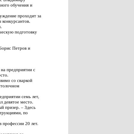
ьного обучения и
уждение проходит за
ы конкурсантов.
.
ическую подготовку
Борис Петров и
 на предприятии с
есто.
авимо со сваркой
потолочном
дприятии семь лет,
л девятое место.
й призер. – Здесь
струкциями, по
 профессии 20 лет.