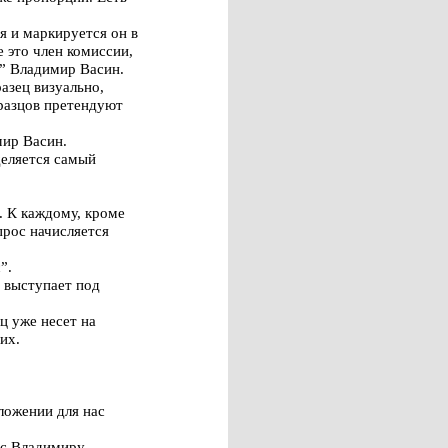
я и маркируется он в
е это член комиссии,
” Владимир Васин.
азец визуально,
бразцов претендуют
мир Васин.
деляется самый
. К каждому, кроме
прос начисляется
”.
н выступает под
ц уже несет на
их.
ложении для нас
рос Владимиру