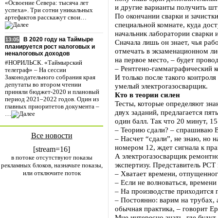
«Освоение Севера: тысяча лет
и другие варианты получить ш
успеха». Три сотни уникальных
По окончании сварки и зачистк
артефактов расскажут свои…
специальной комнате, куда дост
начальник лаборатории сварки
В 2020 году на Таймыре
13:05
Сначала лишь он знает, чья раб
планируется рост налоговых и
отмечать в экзаменационном ли
неналоговых доходов
на первое место, – будет пров
#НОРИЛЬСК. «Таймырский
– Рентгено-гаммаграфический к
телеграф» – На сессии
И только после такого контроля
Законодательного собрания края
депутаты во втором чтении
умелый электрогазосварщик.
приняли бюджет-2020 и плановый
Кто в теории силен
период 2021–2022 годов. Один из
Тесты, которые определяют зна
главных приоритетов документа –
двух заданий, предлагается пят
…
один балл. Так что 20 минут, 1
– Теорию сдали? – спрашиваю В
Все новости
– Насчет “сдали”, не знаю, но 
номером 12, ждет сигнала к пра
[stream=16]
А электрогазосварщик ремонтно
в потоке отсутствуют показы
экспертизу. Представитель РСТ
рекламных блоков, назначьте показы,
или отключите поток
– Хватает времени, отпущенног
– Если не волноваться, времени
– На производстве приходится 
– Постоянно: варим на трубах, 
обычная практика, – говорит Е
Мне интересно знать, где будут