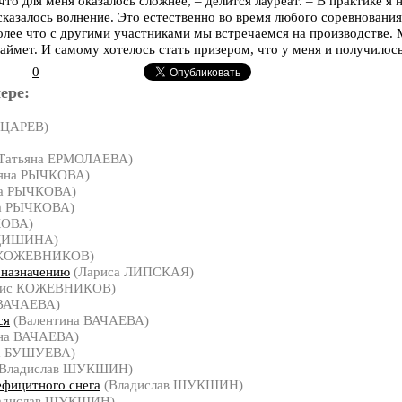
что для меня оказалось сложнее, – делится лауреат. – В практике я 
сказалось волнение. Это естественно во время любого соревнования
олее что с другими участниками мы встречаемся на производстве. 
 займет. И самому хотелось стать призером, что у меня и получилось
0
ере:
 ЦАРЕВ)
Татьяна ЕРМОЛАЕВА)
яна РЫЧКОВА)
на РЫЧКОВА)
а РЫЧКОВА)
КОВА)
ЕДИШИНА)
 КОЖЕВНИКОВ)
 назначению
(Лариса ЛИПСКАЯ)
нис КОЖЕВНИКОВ)
 ВАЧАЕВА)
ся
(Валентина ВАЧАЕВА)
на ВАЧАЕВА)
а БУШУЕВА)
Владислав ШУКШИН)
ефицитного снега
(Владислав ШУКШИН)
адислав ШУКШИН)