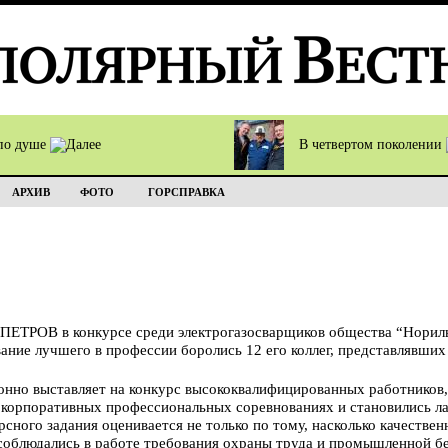
по душе
В четвертом поколении
АРХИВ
ФОТО
ГОРСПРАВКА
 ПЕТРОВ в конкурсе среди электрогазосварщиков общества “Норил
вание лучшего в профессии боролись 12 его коллег, представлявши
нно выставляет на конкурс высококвалифицированных работников, 
 корпоративных профессиональных соревнованиях и становились ла
ного задания оценивается не только по тому, насколько качествен
к соблюдались в работе требования охраны труда и промышленной б