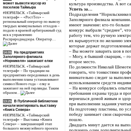
может вывезти мусор из
культура производства. А вот с
поселков Таймыра
Успеть за…
#НОРИЛЬСК. «Таймырский
Подразделения “Норильскникел
телеграф» – «РостТех» –
Заполярного филиала компании.
региональный оператор по вывозу
имеют значение: кто-то больше 
твердых коммунальных отходов –
конкурс выбрали “среднее”, чт
подало в краевой арбитражный суд
иск к управлению
работу тем, что ручную электр
Росприроднадзора. Оператор…
их варьируется по желанию эле
которые держат подготовленный
– Вы можете заварить шов в п
На предприятиях
14:05
– Могу, я бывший сварщик, – го
Заполярного филиала
«Норникеля» зажигают елки
второе место.
#НОРИЛЬСК. «Таймырский
По должности Николай Шемотюк
телеграф» – По традиции на
говорить, что тонкостями профе
предприятиях-передовиках в день
внимательно следит за выполне
выполнения плана устанавливают
использованием средств индив
символ Нового года – елку и
– На конкурсе собрались опытн
зажигают на ней гирлянды. Таким
образом…
требования охраны труда и про
вернешься домой живым и здоро
В Публичной библиотеке
13:25
при выполнении задания учиты
начали монтировать выставку
На подготовку пластины, по усл
«Книга Севера»
победу занимает свои сварочны
#НОРИЛЬСК. «Таймырский
пошло.
телеграф» – Выставка «Книга
Севера» – завершающий этап
Двадцать минут дается на выпо
большого межмузейного проекта
получишь один дополнительный 