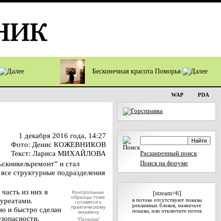
Бесконечная красота Поморья
WAP
PDA
1 декабря 2016 года, 14:27
Фото: Денис КОЖЕВНИКОВ
Текст: Лариса МИХАЙЛОВА
Расширенный поиск
ьскникельремонт” и стал
Поиск на форуме
х все структурные подразделения
часть из них в
Контрольные
[stream=6]
образцы тоже
уреатами.
в потоке отсутствуют показы
готовятся к
рекламных блоков, назначьте
практическому
но и быстро сделан
показы, или отключите поток
экзамену
езопасности,
“Потолок”