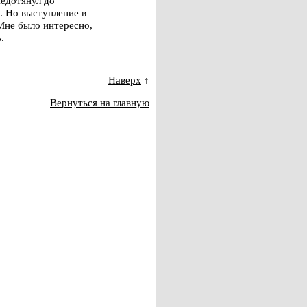
недотянул до
. Но выступление в
Мне было интересно,
.
Наверх
↑
Вернуться на главную