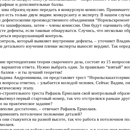
трафные и дополнительные баллы.
и шва образец нужно передать в конкурсную комиссию. Принимаетс
уп есть только двум людям: конкурсанту и эксперту. В нашем случа
 и дефектоскопии производственного объединения “Норильскремонт
ота зашифрована, затем – члены комиссии. Они будут оценивать обр
сте дефекты, если таковые обнаружатся. Случись, что несколько о
одиться неразрушающий контроль.
онтроль, который выявляет внутренние дефекты, – уточняет Влади
 и детального изучения пленки эксперты выносят вердикт. Так опре
ние претендентами теории сварочного дела, состоят из 15 вопросов
ь вариантов ответа. Нужно выбрать один. За правильно “взятый” во
5 баллов – и ты лучший теоретик!
адима Андронникова, он представляет трест “Норильскшахтсервис
на вопросы ответил, – улыбается молодой человек. Сейчас Вадим, о
ктическому этапу.
-строительного треста Рафаиль Ермолаев свой контрольный образе
 вытянул первый стартовый номер, так что отстрелялся раньше друг
о на практическое задание?
 вполне достаточно, – отвечает Рафаиль Ермолаев.
применять потолочное положение деталей?
а они стыкуются на разной высоте, так что работа в потолочном по
рмолаев.
 использоваться работы победителей конкурса, и я задаю этот воп