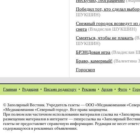
Нескучно, географично
(Мари
Победил тот, кто сделал выбор
ШУКШИН)
Снежный городок возведут из
снега
(Владислав ШУКШИН)
Смеяться, чтобы не плакать
(В
ШУКШИН)
БРЭНДовая игра
(Владислав
Браво, камерный!
(Валентина
Гороскоп
Главная
•
Редакция
•
Письмо редактору
•
Реклама
•
Архив
•
Фото
•
Гор
©
Заполярный Вестник
. Учредитель газеты — ООО «Медиакомпания «Северн
«Медиакомпания «Северный город». Все права защищены.
При полном или частичном использовании материалов ссылка на «Заполярны
размещении материалов в интернете — гиперссылка на «Заполярный Вестник
газеты не предоставляет справочную информацию. Редакция не несет ответ
содержащуюся в рекламных объявлениях.