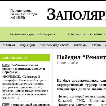
Понедельник
,
24 июня 2019 года
№6 (4675)
Бесконечная красота Поморья
В четвертом поколении
ГЛАВНАЯ
РЕДАКЦИЯ
ПИСЬМО РЕДАКТОРУ
РЕКЛАМА
АРХИВ
Победил “Ремон
ЛЕНТА НОВОСТЕЙ
СПОРТ-ТАЙМ
Любители косплея
15:00
провели фестиваль GeekOn в
Норильске
#НОРИЛЬСК. «Таймырский
На базе спорткомплекса са
телеграф» – Словом geek когда-то
называли ярмарочных чудаков,
корпоративный турнир ком
которые выступали на потеху
течение трех дней за звание
публике. Сейчас гиками называют
людей, очень сильно увлеченных
По итогам жеребьевки в перв
каким-то…
Кольской ГМК, Енисейско
Норильско-Таймырской эн
Региональный оператор не
14:10