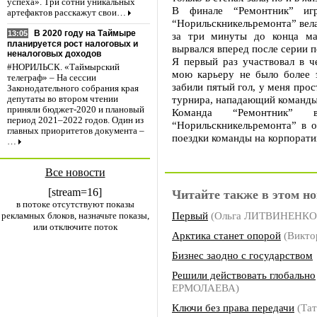
успеха». Три сотни уникальных
В финале “Ремонтник” иг
артефактов расскажут свои…
“Норильскникельремонта” вела
В 2020 году на Таймыре
13:05
за три минуты до конца ма
планируется рост налоговых и
вырвался вперед после серии п
неналоговых доходов
Я первый раз участвовал в ч
#НОРИЛЬСК. «Таймырский
мою карьеру не было более 
телеграф» – На сессии
забили пятый гол, у меня про
Законодательного собрания края
турнира, нападающий команды
депутаты во втором чтении
приняли бюджет-2020 и плановый
Команда “Ремонтник” вы
период 2021–2022 годов. Один из
“Норильскникельремонта” в о
главных приоритетов документа –
поездки команды на корпорати
…
Все новости
[stream=16]
Читайте также в этом но
в потоке отсутствуют показы
Первый
(Ольга ЛИТВИНЕНКО
рекламных блоков, назначьте показы,
или отключите поток
Арктика станет опорой
(Викто
Бизнес заодно с государством
Решили действовать глобально
ЕРМОЛАЕВА)
Ключи без права передачи
(Тат