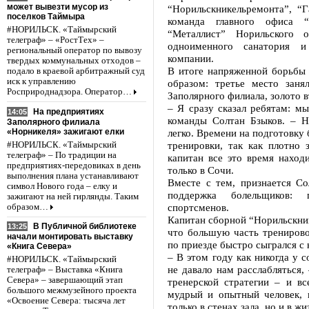
может вывезти мусор из
“Норильскникельремонта”, “Г
поселков Таймыра
команда главного офиса “
#НОРИЛЬСК. «Таймырский
“Металлист” Норильского о
телеграф» – «РостТех» –
одноименного санатория и
региональный оператор по вывозу
компании.
твердых коммунальных отходов –
В итоге напряженной борьбы
подало в краевой арбитражный суд
иск к управлению
образом: третье место зан
Росприроднадзора. Оператор…
Заполярного филиала, золото 
– Я сразу сказал ребятам: мы
На предприятиях
14:05
команды Солтан Бзыков. – Н
Заполярного филиала
«Норникеля» зажигают елки
легко. Времени на подготовку 
тренировки, так как плотно 
#НОРИЛЬСК. «Таймырский
телеграф» – По традиции на
капитан все это время наход
предприятиях-передовиках в день
только в Сочи.
выполнения плана устанавливают
Вместе с тем, признается С
символ Нового года – елку и
поддержка болельщиков: 
зажигают на ней гирлянды. Таким
спортсменов.
образом…
Капитан сборной “Норильскник
В Публичной библиотеке
13:25
что большую часть тренирово
начали монтировать выставку
по приезде быстро сыгрался с
«Книга Севера»
– В этом году как никогда у 
#НОРИЛЬСК. «Таймырский
не давало нам расслабляться,
телеграф» – Выставка «Книга
Севера» – завершающий этап
тренерской стратегии – и в
большого межмузейного проекта
мудрый и опытный человек, 
«Освоение Севера: тысяча лет
только в стенах зала, но и в жи