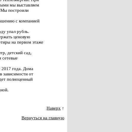
ьными мы выставляем
. Мы построили
лашению с компанией
оду упал рубль.
держать ценовую
ртиры на первом этаже
р, детский сад,
 сетевые
 2017 года. Дома
 в зависимости от
удет полноценный
дной.
Наверх
↑
Вернуться на главную