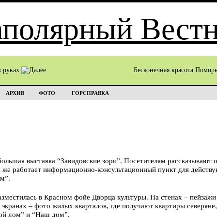
в руках
Бесконечная красота Помор
АРХИВ
ФОТО
ГОРСПРАВКА
ольшая выставка “Завидовские зори”. Посетителям рассказывают о 
сь же работает информационно-консультационный пункт для действ
ом”.
азместилась в Красном фойе Дворца культуры. На стенах – пейзажи
 экранах – фото жилых кварталов, где получают квартиры северяне
ой дом” и “Наш дом”.