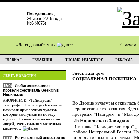
Понедельник
,
24 июня 2019 года
№6 (4675)
«Легендарный» матч
С мечом 
ГЛАВНАЯ
РЕДАКЦИЯ
ПИСЬМО РЕДАКТОРУ
РЕКЛАМА
Здесь ваш дом
ЛЕНТА НОВОСТЕЙ
СОЦИАЛЬНАЯ ПОЛИТИКА
Любители косплея
15:00
провели фестиваль GeekOn в
Норильске
#НОРИЛЬСК. «Таймырский
Во Дворце культуры открылась б
телеграф» – Словом geek когда-то
перспективы его развития. Зде
называли ярмарочных чудаков,
программ “Наш дом” и “Мой д
которые выступали на потеху
публике. Сейчас гиками называют
Из Норильска в Завидово
людей, очень сильно увлеченных
Выставка “Завидовские зори” р
каким-то…
района Центральной России. На
корпоративных программах “М
Региональный оператор не
14:10