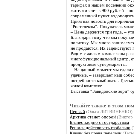
тарифах в нашем поселении око
жителям счет в 900 рублей – по
современный пункт водоподгото
Приятная новость для норильча
“Ростелеком”. Покупатель может
– Цена держится три года, – ут
Благодаря тому что мы покупае
политику. Мы много занимаемся
не продаются. Их задействуют
Рядом с жилым комплексом разв
многофункциональный центр, о
продуктовые супермаркеты.
– На данный момент мы сдали о
удачные, – завершает наш собес
потребности комбината. Третью
жилой комплекс.
Выставка “Завидовские зори” бу
Читайте также в этом ном
Первый
(Ольга ЛИТВИНЕНКО)
Арктика станет опорой
(Виктор
Бизнес заодно с государством
Решили действовать глобально
(
Ключи без права передачи
(Тать