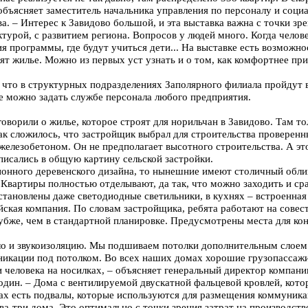
 объясняет заместитель начальника управления по персоналу и соци
. – Интерес к Завидово большой, и эта выставка важна с точки зр
турой, с развитием региона. Вопросов у людей много. Когда челове
вия программы, где будут учиться дети... На выставке есть возможн
ят жилье. Можно из первых уст узнать и о том, как комфортнее при
, что в структурных подразделениях Заполярного филиала пройдут 
 можно задать службе персонала любого предприятия.
оворили о жилье, которое строят для норильчан в Завидово. Там т
ак сложилось, что застройщик выбрал для строительства проверен
елезобетоном. Он не предполагает высотного строительства. А это,
писались в общую картину сельской застройки.
онного деревенского дизайна, то нынешние имеют столичный облик
 Квартиры полностью отделывают, да так, что можно заходить и ср
становлены даже светодиодные светильники, в кухнях – встроенная
йская компания. По словам застройщика, ребята работают на совест
убже, чем в стандартной планировке. Предусмотрены места для ко
ло и звукоизоляцию. Мы подшиваем потолки дополнительным слоем
никации под потолком. Во всех наших домах хорошие грузопассажи
и человека на носилках, – объясняет генеральный директор компани
дин. – Дома с вентилируемой двускатной фальцевой кровлей, кото
мах есть подвалы, которые используются для размещения коммуник
ва-три дома. Это оптимально с точки зрения затрат на производств