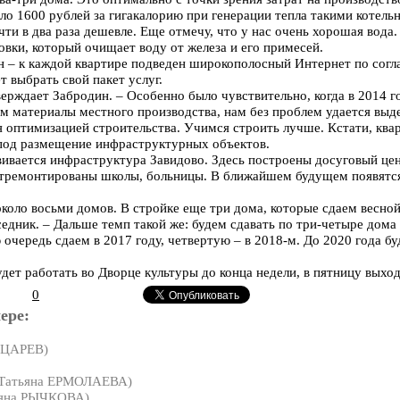
ло 1600 рублей за гигакалорию при генерации тепла такими котел
чти в два раза дешевле. Еще отмечу, что у нас очень хорошая вода
вки, который очищает воду от железа и его примесей.
н – к каждой квартире подведен широкополосный Интернет по сог
 выбрать свой пакет услуг.
верждает Забродин. – Особенно было чувствительно, когда в 2014 г
м материалы местного производства, нам без проблем удается вы
 оптимизацией строительства. Учимся строить лучше. Кстати, ква
 под размещение инфраструктурных объектов.
ивается инфраструктура Завидово. Здесь построены досуговый цент
тремонтированы школы, больницы. В ближайшем будущем появятся
коло восьми домов. В стройке еще три дома, которые сдаем весной
едник. – Дальше темп такой же: будем сдавать по три-четыре дома
 очередь сдаем в 2017 году, четвертую – в 2018-м. До 2020 года б
дет работать во Дворце культуры до конца недели, в пятницу выхо
0
ере:
 ЦАРЕВ)
Татьяна ЕРМОЛАЕВА)
яна РЫЧКОВА)