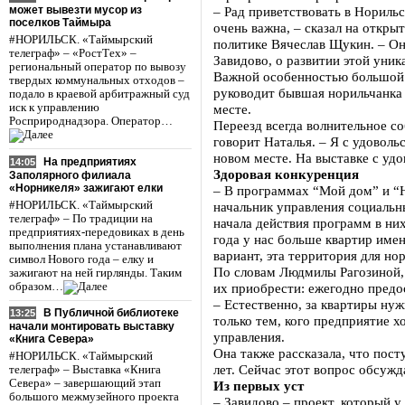
может вывезти мусор из
– Рад приветствовать в Норильс
поселков Таймыра
очень важна, – сказал на откр
#НОРИЛЬСК. «Таймырский
политике Вячеслав Щукин. – Они
телеграф» – «РостТех» –
Завидово, о развитии этой уник
региональный оператор по вывозу
Важной особенностью большой 
твердых коммунальных отходов –
руководит бывшая норильчанка 
подало в краевой арбитражный суд
иск к управлению
месте.
Росприроднадзора. Оператор…
Переезд всегда волнительное со
говорит Наталья. – Я с удовол
новом месте. На выставке с удо
На предприятиях
14:05
Здоровая конкуренция
Заполярного филиала
«Норникеля» зажигают елки
– В программах “Мой дом” и “Н
#НОРИЛЬСК. «Таймырский
начальник управления социальн
телеграф» – По традиции на
начала действия программ в них
предприятиях-передовиках в день
года у нас больше квартир име
выполнения плана устанавливают
вариант, эта территория для но
символ Нового года – елку и
По словам Людмилы Рагозиной, 
зажигают на ней гирлянды. Таким
образом…
их приобрести: ежегодно пред
– Естественно, за квартиры ну
В Публичной библиотеке
13:25
только тем, кого предприятие х
начали монтировать выставку
управления.
«Книга Севера»
Она также рассказала, что пост
#НОРИЛЬСК. «Таймырский
лет. Сейчас этот вопрос обсужд
телеграф» – Выставка «Книга
Севера» – завершающий этап
Из первых уст
большого межмузейного проекта
– Завидово – проект, который у