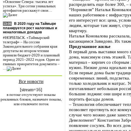
«Освоение Севера: тысяча лет
распределить еще более 300, –
успеха». Три сотни уникальных
“Норникеля” Наталья Коновалова
артефактов расскажут свои…
наших работников с инфраструк
его интересует все: цена, усло
В 2020 году на Таймыре
13:05
людям, которые там живут, стро
планируется рост налоговых и
квартиру.
неналоговых доходов
Наталья Коновалова рассказала
#НОРИЛЬСК. «Таймырский
касающимся Завидово. Их также
телеграф» – На сессии
Продуманное жилье
Законодательного собрания края
депутаты во втором чтении
В первый день выставки много г
приняли бюджет-2020 и плановый
дома, максимум семь этажей. Т
период 2021–2022 годов. Один из
материал – кирпич со сборным ж
главных приоритетов документа –
нужно. Низкие дома идеально в
…
Если первые дома были традици
современных линий, подсветка.
Все новости
только холодильник и матрас. У
изготавливает небольшая росси
[stream=16]
большие лоджии: они шире и гл
в потоке отсутствуют показы
портить фасады домов.
рекламных блоков, назначьте показы,
или отключите поток
– Технология обеспечивает теп
позволяет протянуть все комму
случае чего можно даже занест
Девелопмент” Константин Забро
появление сосулек. Во всех до
индивидуальные котельные на д