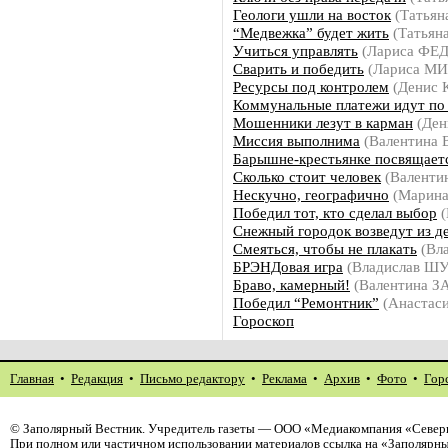
Геологи ушли на восток
(Татья
“Медвежка” будет жить
(Татьян
Учиться управлять
(Лариса Ф
Сварить и победить
(Лариса М
Ресурсы под контролем
(Денис
Коммунальные платежи идут по
Мошенники лезут в карман
(Де
Миссия выполнима
(Валентина
Барышне-крестьянке посвящает
Сколько стоит человек
(Валенти
Нескучно, географично
(Марин
Победил тот, кто сделал выбор
(
Снежный городок возведут из д
Смеяться, чтобы не плакать
(Вл
БРЭНДовая игра
(Владислав 
Браво, камерный!
(Валентина 
Победил “Ремонтник”
(Анаста
Гороскоп
Главная
•
Редакция
•
Письмо редактору
•
Реклама
•
Архив
•
Фото
•
Гор
©
Заполярный Вестник
. Учредитель газеты — ООО «Медиакомпания «Северн
При полном или частичном использовании материалов ссылка на «Заполярны