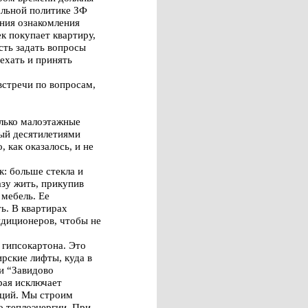
альной политике ЗФ
ения ознакомления
к покупает квартиру,
ость задать вопросы
ехать и принять
встречи по вопросам,
олько малоэтажные
ный десятилетиями
 как оказалось, и не
: больше стекла и
азу жить, прикупив
 мебель. Ее
ь. В квартирах
ндиционеров, чтобы не
 гипсокартона. Это
рские лифты, куда в
и “Завидово
рая исключает
аций. Мы строим
о теплоэнергии. При