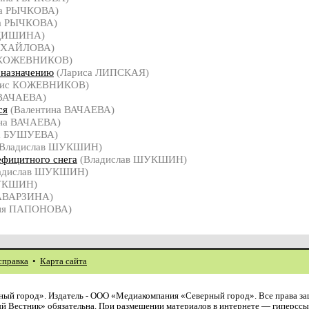
на РЫЧКОВА)
а РЫЧКОВА)
ЕДИШИНА)
ИХАЙЛОВА)
 КОЖЕВНИКОВ)
 назначению
(Лариса ЛИПСКАЯ)
нис КОЖЕВНИКОВ)
 ВАЧАЕВА)
ся
(Валентина ВАЧАЕВА)
на ВАЧАЕВА)
а БУШУЕВА)
Владислав ШУКШИН)
ефицитного снега
(Владислав ШУКШИН)
адислав ШУКШИН)
ШУКШИН)
ЗАВАРЗИНА)
сия ПАПОНОВА)
справка
•
Карта сайта
ый город». Издатель - ООО «Медиакомпания «Северный город». Все права з
й Вестник» обязательна. При размещении материалов в интернете — гиперссы