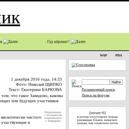
ья
Гуд кёрлинг!
WAP
PDA
1 декабря 2016 года, 14:33
Фото: Николай ЩИПКО
Текст: Екатерина БАРКОВА
Расширенный поиск
том, что такое Завидово, каковы
Поиск на форуме
ующих или будущих участников
Норильчане
[stream=6]
с интересом
 экологически чистого
в потоке отсутствуют показы
знакомились
рекламных блоков, назначьте
с Завидово
, участвующие в
показы, или отключите поток