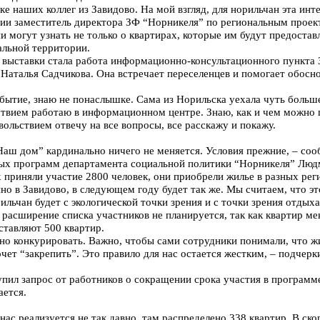
ке наших коллег из Завидово. На мой взгляд, для норильчан эта инт
ытии заместитель директора ЗФ “Норникеля” по региональным проек
 могут узнать не только о квартирах, которые им будут предоставл
альной территории.
выставки стала работа информационно-консультационного пункта 
Наталья Садчикова. Она встречает переселенцев и помогает обосн
бытие, знаю не понаслышке. Сама из Норильска уехала чуть больше 
ьствием работаю в информационном центре. Знаю, как и чем можно
вольствием отвечу на все вопросы, все расскажу и покажу.
аш дом” кардинально ничего не меняется. Условия прежние, – со
ых программ департамента социальной политики “Норникеля” Людм
 приняли участие 2800 человек, они приобрели жилье в разных рег
нно в Завидово, в следующем году будет так же. Мы считаем, что э
рильчан будет с экологической точки зрения и с точки зрения отдых
расширение списка участников не планируется, так как квартир 
оставляют 500 квартир.
жно конкурировать. Важно, чтобы сами сотрудники понимали, что ж
очет “закрепить”. Это правило для нас остается жестким, – подчерк
упил запрос от работников о сокращении срока участия в программе
ается.
 нас реализуется не так давно, там распределено 338 квартир. В с