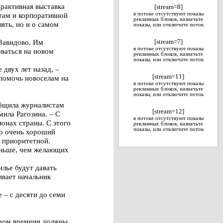
ерактивная выставка
[stream=8]
там и корпоративной
в потоке отсутствуют показы
рекламных блоков, назначьте
ять, но и о самом
показы, или отключите поток
Завидово. Им
[stream=7]
в потоке отсутствуют показы
оваться на новом
рекламных блоков, назначьте
показы, или отключите поток
двух лет назад, –
[stream=11]
 помочь новоселам на
в потоке отсутствуют показы
рекламных блоков, назначьте
показы, или отключите поток
общила журналистам
[stream=12]
ила Рагозина. – С
в потоке отсутствуют показы
ионах страны. С этого
рекламных блоков, назначьте
показы, или отключите поток
то очень хороший
а приоритетной.
меньше, чем желающих
илье будут давать
ивает начальник
 – с десяти до семи
кором времени должны