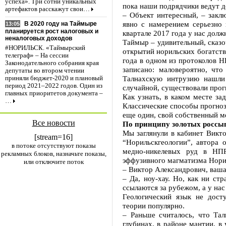
успеха». Три сотни уникальных
пока наши подрядчики ведут д
артефактов расскажут свои…
– Объект интересный, – заклю
явно с намерением серьезно 
В 2020 году на Таймыре
13:05
планируется рост налоговых и
квартале 2017 года у нас долж
неналоговых доходов
Таймыр – удивительный, сказо
#НОРИЛЬСК. «Таймырский
открытий норильских богатств
телеграф» – На сессии
года в одном из протоколов Н
Законодательного собрания края
записано: маловероятно, чт
депутаты во втором чтении
Талнахскую интрузию нашли 
приняли бюджет-2020 и плановый
период 2021–2022 годов. Один из
случайной, существовали прог
главных приоритетов документа –
Как узнать, в каком месте за
…
Классические способы прогноз
еще один, свой собственный м
Все новости
По принципу золотых россы
Мы заглянули в кабинет Викто
[stream=16]
“Норильскгеологии”, автора 
в потоке отсутствуют показы
медно-никелевых руд в НПР
рекламных блоков, назначьте показы,
эффузивного магматизма Норил
или отключите поток
– Виктор Александрович, ваша 
– Да, ноу-хау. Но, как ни ст
ссылаются за рубежом, а у нас
Геологический язык не дост
теории популярно.
– Раньше считалось, что Тал
глубинах, в районе мантии, в