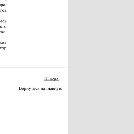
дки
гов
есь
ого
ке.
ких
тор
Наверх
↑
Вернуться на главную