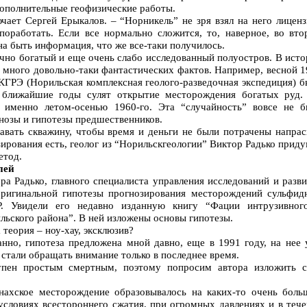
ополнительные геофизические работы.
чает Сергей Ерыкалов. – “Норникель” не зря взял на него лицен
поработать. Если все нормально сложится, то, наверное, во вто
на быть информация, что же все-таки получилось.
чно богатый и еще очень слабо исследованный полуостров. В ист
 много довольно-таки фантастических фактов. Например, весной 
КГРЭ (Норильская комплексная геолого-разведочная экспедиция) 
о ближайшие годы сулят открытие месторождения богатых руд.
именно летом-осенью 1960-го. Эта “случайность” вовсе не б
нозы и гипотезы предшественников.
давать скважину, чтобы время и деньги не были потрачены напра
ирования есть, геолог из “Норильскгеологии” Виктор Радько прид
етод.
пей
ра Радько, главного специалиста управления исследований и разв
оригинальной гипотезы прогнозирования месторождений сульфид
. Увидели его недавно изданную книгу “Фации интрузивног
ьского района”. В ней изложены основы гипотезы.
теория – ноу-хау, эксклюзив?
ранно, гипотеза предложена мной давно, еще в 1991 году, на нее
 стали обращать внимание только в последнее время.
упен простым смертным, поэтому попросим автора изложить с
нахское месторождение образовывалось на каких-то очень боль
 условиях всестороннего сжатия, при огромных давлениях и в теч