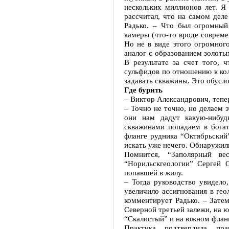
нескольких миллионов лет. Я
рассчитал, что на самом дел
Радько. – Что был огромный 
камеры (что-то вроде совреме
Но не в виде этого огромног
аналог с образованием золоты
В результате за счет того, 
сульфидов по отношению к коли
задавать скважины. Это обусл
Где бурить
– Виктор Александрович, тепер
– Точно не точно, но делаем 
они нам дадут какую-нибуд
скважинами попадаем в бога
фланге рудника “Октябрьский”
искать уже нечего. Обнаружил
Помнится, “Заполярный ве
“Норильскгеологии” Сергей 
попавшей в жилу.
– Тогда руководство увидело
увеличило ассигнования в гео
комментирует Радько. – Зате
Северной третьей залежи, на 
“Скалистый” и на южном фланг
Практика подтвердила пра