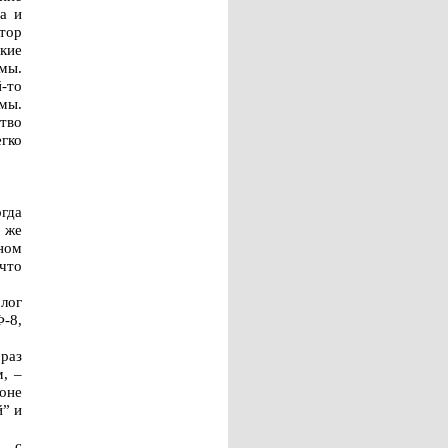
а и
тор
кие
гмы.
-то
гмы.
тво
егко
огда
 же
ном
 что
лог
-8,
раз
м, –
оне
й” и
е с