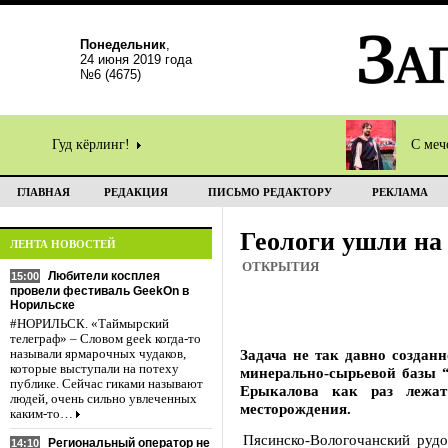
Понедельник
,
24 июня 2019 года
№6 (4675)
Гуд кёрлинг!
С меч
ГЛАВНАЯ
РЕДАКЦИЯ
ПИСЬМО РЕДАКТОРУ
РЕКЛАМА
Геологи ушли на
ЛЕНТА НОВОСТЕЙ
ОТКРЫТИЯ
Любители косплея
15:00
провели фестиваль GeekOn в
Норильске
#НОРИЛЬСК. «Таймырский
телеграф» – Словом geek когда-то
Задача не так давно создан
называли ярмарочных чудаков,
которые выступали на потеху
минерально-сырьевой базы 
публике. Сейчас гиками называют
Ерыкалова как раз лежат
людей, очень сильно увлеченных
месторождения.
каким-то…
Пясинско-Вологочанский рудо
Региональный оператор не
14:10