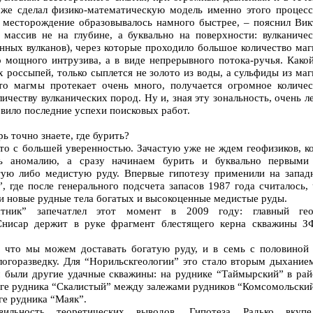
 же сделал физико-математическую модель именно этого процесс
е месторождение образовывалось намного быстрее, – пояснил Вик
массив не на глубине, а буквально на поверхности: вулканичес
нных вулканов), через которые проходило большое количество ма
о мощного интрузива, а в виде непрерывного потока-ручья. Какой
х россыпей, только сыплется не золото из воды, а сульфиды из ма
что магмы протекает очень много, получается огромное количес
честву вулканических пород. Ну и, зная эту зональность, очень л
овило последние успехи поисковых работ.
ь точно знаете, где бурить?
это с большей уверенностью. Зачастую уже не ждем геофизиков, к
ь аномалию, а сразу начинаем бурить и буквально первыми
тую либо медистую руду. Впервые гипотезу применили на запад
, где после генерального подсчета запасов 1987 года считалось,
и новые рудные тела богатых и высокоценные медистые руды.
стник” запечатлел этот момент в 2009 году: главный гео
Снисар держит в руке фрагмент блестящего керна скважины ЗФ
, что мы можем доставать богатую руду, и в семь с половиной 
логоразведку. Для “Норильскгеологии” это стало вторым дыхание
м были другие удачные скважины: на руднике “Таймырский” в рай
юге рудника “Скалистый” между залежами рудников “Комсомольски
е рудника “Маяк”.
вильность теоретических выводов. Гипотеза Радько вкуп