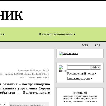
ья
В четвертом поколении
WAP
PDA
1 декабря 2016 года, 14:21
Расширенный поиск
то: Николай ЩИПКО, Денис КОЖЕВНИКОВ
Текст: Татьяна РЫЧКОВА
Поиск на форуме
и развития – воспроизводство
ачальника управления Сергея
объектов – Вологочанского
[stream=6]
в потоке отсутствуют показы
рекламных блоков, назначьте
показы, или отключите поток
ища
Первые удачные скважины по