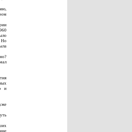
зию,
ром
ории
1960
было
 Но
ыла
сно?
умал
ития
ных
о и
 уже
уть
ших
ение