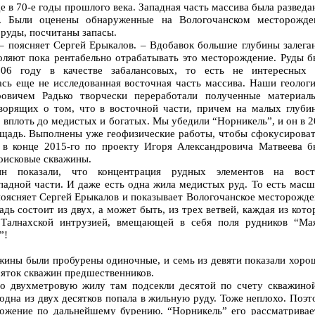
 в 70-е годы прошлого века. Западная часть массива была разведа
х. Были оценены обнаруженные на Вологочанском месторожде
руды, посчитаны запасы.
– поясняет Сергей Ерыкалов. – Вдобавок большие глубины залега
воляют пока рентабельно отрабатывать это месторождение. Руды б
06 году в качестве забалансовых, то есть не интересных 
сь еще не исследованная восточная часть массива. Наши геологи
ровичем Радько творчески переработали полученные материал
ворящих о том, что в восточной части, причем на малых глубин
 вплоть до медистых и богатых. Мы убедили “Норникель”, и он в 
лощадь. Выполнены уже геофизические работы, чтобы сфокусироват
 в конце 2015-го по проекту Игоря Александровича Матвеева б
оисковые скважины.
жин показали, что концентрация рудных элементов на вост
падной части. И даже есть одна жила медистых руд. То есть мас
поясняет Сергей Ерыкалов и показывает Вологочанское месторожде
дь состоит из двух, а может быть, из трех ветвей, каждая из кот
Талнахской интрузией, вмещающей в себя поля рудников “Мая
”!
ажины были пробурены одиночные, и семь из девяти показали хоро
сяток скважин предшественников.
то двухметровую жилу там подсекли десятой по счету скважиной
 одна из двух десятков попала в жильную руду. Тоже неплохо. Поэ
ожение по дальнейшему бурению. “Норникель” его рассматривает