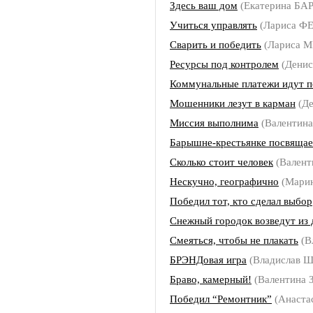
Здесь ваш дом
(Екатерина БА
Учиться управлять
(Лариса 
Сварить и победить
(Лариса 
Ресурсы под контролем
(Дени
Коммунальные платежи идут п
Мошенники лезут в карман
(Д
Миссия выполнима
(Валентин
Барышне-крестьянке посвящае
Сколько стоит человек
(Вален
Нескучно, географично
(Мари
Победил тот, кто сделал выбор
Снежный городок возведут из 
Смеяться, чтобы не плакать
(В
БРЭНДовая игра
(Владислав
Браво, камерный!
(Валентина
Победил “Ремонтник”
(Анаст