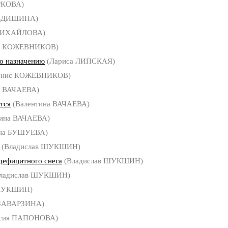
РКОВА)
ФЕДИШИНА)
МИХАЙЛОВА)
с КОЖЕВНИКОВ)
о назначению
(Лариса ЛИПСКАЯ)
енис КОЖЕВНИКОВ)
а ВАЧАЕВА)
тся
(Валентина ВАЧАЕВА)
тина ВАЧАЕВА)
на БУШУЕВА)
(Владислав ШУКШИН)
дефицитного снега
(Владислав ШУКШИН)
ладислав ШУКШИН)
 ШУКШИН)
 ЗАВАРЗИНА)
асия ПАПОНОВА)