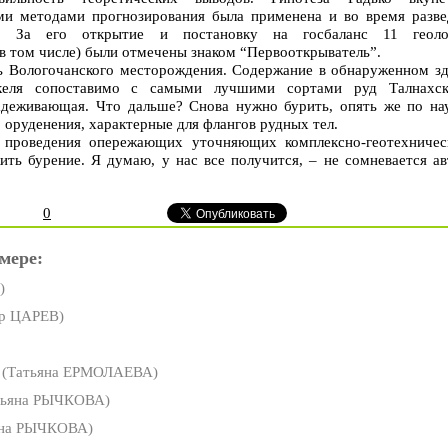
ми методами прогнозирования была применена и во время разве
я. За его открытие и постановку на госбаланс 11 геоло
 в том числе) были отмечены знаком “Первооткрыватель”.
ть Вологочанского месторождения. Содержание в обнаруженном зд
келя сопоставимо с самыми лучшими сортами руд Талнахск
деживающая. Что дальше? Снова нужно бурить, опять же по нау
 оруденения, характерные для флангов рудных тел.
 проведения опережающих уточняющих комплексно-геотехничес
ть бурение. Я думаю, у нас все получится, – не сомневается ав
0
мере:
)
р ЦАРЕВ)
(Татьяна ЕРМОЛАЕВА)
тьяна РЫЧКОВА)
яна РЫЧКОВА)