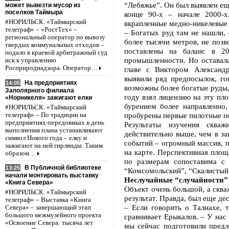
“Лебяжье”. Он был выявлен еще
может вывезти мусор из
поселков Таймыра
конце 90-х – начале 2000-
#НОРИЛЬСК. «Таймырский
вкрапленные медно-никелевые 
телеграф» – «РостТех» –
– Богатых руд там не нашли, 
региональный оператор по вывозу
более тысячи метров, не поз
твердых коммунальных отходов –
поставлены на баланс в 20
подало в краевой арбитражный суд
промышленности. Но оставала
иск к управлению
Росприроднадзора. Оператор…
главе с Виктором Александ
выявили ряд предпосылок, го
На предприятиях
14:05
возможны более богатые руды,
Заполярного филиала
году взял лицензию на эту п
«Норникеля» зажигают елки
бурением более направленно,
#НОРИЛЬСК. «Таймырский
пробурены первые пилотные п
телеграф» – По традиции на
предприятиях-передовиках в день
Результаты изучения сква
выполнения плана устанавливают
действительно выше, чем в за
символ Нового года – елку и
событий – огромный массив, 
зажигают на ней гирлянды. Таким
на карте. Перспективная площа
образом…
по размерам сопоставима с 
В Публичной библиотеке
13:25
“Комсомольский”, “Скалистый
начали монтировать выставку
Неслучайные “случайности”
«Книга Севера»
Объект очень большой, а скв
#НОРИЛЬСК. «Таймырский
результат. Правда, был еще де
телеграф» – Выставка «Книга
– Если говорить о Талнахе, 
Севера» – завершающий этап
большого межмузейного проекта
сравнивает Ерыкалов. – У нас
«Освоение Севера: тысяча лет
мы сейчас подготовили предл