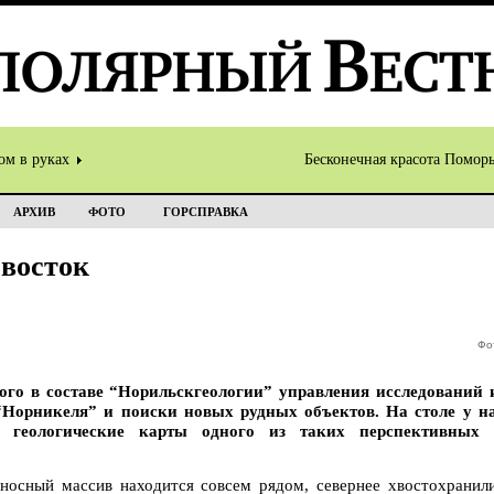
ом в руках
Бесконечная красота Помор
АРХИВ
ФОТО
ГОРСПРАВКА
 восток
Фо
ного в составе “Норильскгеологии” управления исследований 
“Норникеля” и поиски новых рудных объектов. На столе у н
 геологические карты одного из таких перспективных 
носный массив находится совсем рядом, севернее хвостохранил