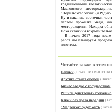
традиционными геологически
Масловского месторождени
“Норильскгеологии” (и Радько
Ну и наконец, восточная час
первом прожилке меди, ни
месторождения. Находка обна
Пока скважины вскрыли только
– В начале 2017 года после
работ мы планируем продолжи
гипотезы.
Читайте также в этом но
Первый
(Ольга ЛИТВИНЕНКО
Арктика станет опорой
(Викто
Бизнес заодно с государством
Решили действовать глобально
Ключи без права передачи
(Та
“Медвежка” будет жить
(Тать