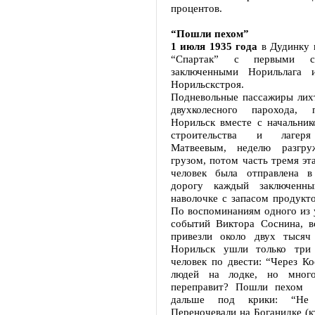
процентов.
“Пошли пехом”
1 июля 1935 года
в Дудинку 
“Спартак” с первыми с
заключенными Норильлага 
Норильскстроя.
Подневольные пассажиры лих
двухколесного парохода,
Норильск вместе с начальник
строительства и лагер
Матвеевым, неделю разгр
грузом, потом часть тремя эт
человек была отправлена в
дорогу каждый заключенн
наволочке с запасом продукто
По воспоминаниям одного из 
событий Виктора Соснина, в
привезли около двух тысяч
Норильск ушли только три 
человек по двести: “Через К
людей на лодке, но мног
переправит? Пошли пехом 
дальше под крики: “Не р
Переночевали на Боганидке (кт