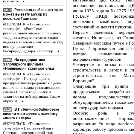
каким-то…
исполнение постановления 
Региональный оператор не
14:10
июня 1935 года за № 1275-198 
может вывезти мусор из
ГУЛАГу НКВД постройки
поселков Таймыра
никелевого комбината” под
#НОРИЛЬСК. «Таймырский
состоящий из девяти пунктов.
телеграф» – «РостТех» –
Первым значилась переда
региональный оператор по вывозу
касается Норильска, из Глав
твердых коммунальных отходов –
подало в краевой арбитражный суд
Северным морским путем в Г
иск к управлению
Пункт 2 присваивал вновь о
Росприроднадзора. Оператор…
лагерю наименование 
исправительно-трудовой”.
На предприятиях
14:05
Четвертым и пятым назнача
Заполярного филиала
«Норникеля» зажигают елки
строительства и лагеря и г
#НОРИЛЬСК. «Таймырский
строительства: “тов. Мат
телеграф» – По традиции на
Воронцов”.
предприятиях-передовиках в день
Следующие три пункта
выполнения плана устанавливают
предписывали разработат
символ Нового года – елку и
нормы продовольствия
зажигают на ней гирлянды. Таким
образом…
обмундированием, а также зач
по сверхударным нормам.
В Публичной библиотеке
13:25
Особую роль в суд
начали монтировать выставку
политзаключенных Нориль
«Книга Севера»
разрешение “в виде особог
#НОРИЛЬСК. «Таймырский
телеграф» – Выставка «Книга
хорошую работу привозить сво
Севера» – завершающий этап