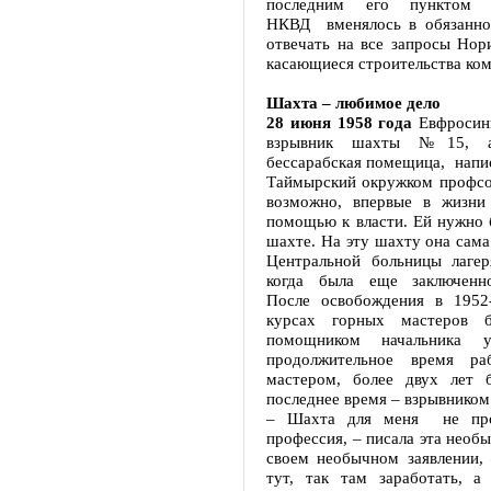
последним его пунктом 
НКВД вменялось в обязанно
отвечать на все запросы Нори
касающиеся строительства ком
Шахта – любимое дело
28 июня 1958 года
Евфросини
взрывник шахты №15, 
бессарабская помещица, напис
Таймырский окружком профсою
возможно, впервые в жизни
помощью к власти. Ей нужно 
шахте. На эту шахту она сама
Центральной больницы лагер
когда была еще заключенно
После освобождения в 1952
курсах горных мастеров б
помощником начальника у
продолжительное время ра
мастером, более двух лет 
последнее время – взрывником
– Шахта для меня не про
профессия, – писала эта необ
своем необычном заявлении, 
тут, так там заработать, а