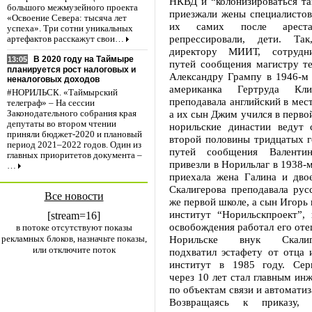
НКВД и “колонизироваться та
большого межмузейного проекта
приезжали жены специалистов,
«Освоение Севера: тысяча лет
их самих после арес
успеха». Три сотни уникальных
репрессировали, дети. Т
артефактов расскажут свои…
директору МИИТ, сотрудн
В 2020 году на Таймыре
13:05
путей сообщения магистру те
планируется рост налоговых и
Александру Грампу в 1946-м
неналоговых доходов
американка Гертруда Кли
#НОРИЛЬСК. «Таймырский
преподавала английский в мес
телеграф» – На сессии
а их сын Джим учился в перво
Законодательного собрания края
депутаты во втором чтении
норильские династии ведут 
приняли бюджет-2020 и плановый
второй половины тридцатых г
период 2021–2022 годов. Один из
путей сообщения Валентин
главных приоритетов документа –
привезли в Норильлаг в 1938-м
…
приехала жена Галина и двое
Скалигерова преподавала рус
Все новости
же первой школе, а сын Игорь 
институт “Норильскпроект”, 
[stream=16]
освобождения работал его оте
в потоке отсутствуют показы
рекламных блоков, назначьте показы,
Норильске внук Скалигер
или отключите поток
подхватил эстафету от отца 
институт в 1985 году. Сер
через 10 лет стал главным ин
по объектам связи и автоматиз
Возвращаясь к приказу, 