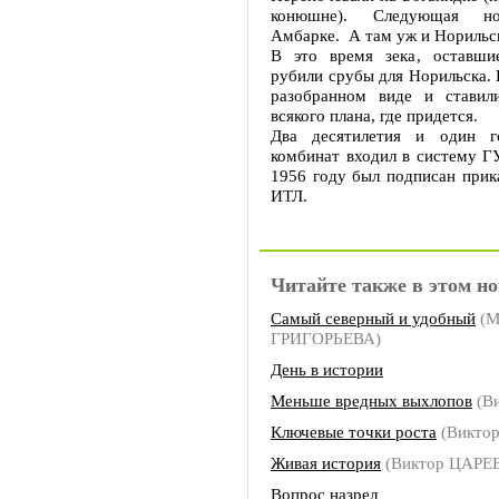
конюшне). Следующая н
Амбарке. А там уж и Норильск
В это время зека, оставши
рубили срубы для Норильска. 
разобранном виде и ставил
всякого плана, где придется.
Два десятилетия и один г
комбинат входил в систему Г
1956 году был подписан прик
ИТЛ.
Читайте также в этом но
Самый северный и удобный
(М
ГРИГОРЬЕВА)
День в истории
Меньше вредных выхлопов
(В
Ключевые точки роста
(Викто
Живая история
(Виктор ЦАРЕ
Вопрос назрел