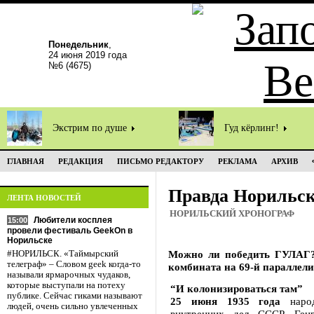
Понедельник
,
24 июня 2019 года
№6 (4675)
Экстрим по душе
Гуд кёрлинг!
ГЛАВНАЯ
РЕДАКЦИЯ
ПИСЬМО РЕДАКТОРУ
РЕКЛАМА
АРХИВ
Правда Норильс
ЛЕНТА НОВОСТЕЙ
НОРИЛЬСКИЙ ХРОНОГРАФ
Любители косплея
15:00
провели фестиваль GeekOn в
Норильске
Можно ли победить ГУЛАГ? 
#НОРИЛЬСК. «Таймырский
телеграф» – Словом geek когда-то
комбината на 69-й параллели. 
называли ярмарочных чудаков,
которые выступали на потеху
“И колонизироваться там”
публике. Сейчас гиками называют
25 июня 1935 года
народ
людей, очень сильно увлеченных
внутренних дел СССР Ген