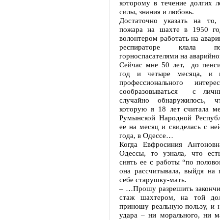
которому в течение долгих л
силы, знания и любовь.
Достаточно указать на то,
пожара на шахте в 1950 го
волонтером работать на аварии
респираторе клала п
горноспасателями на аварийно
Сейчас мне 50 лет, до пенси
год и четыре месяца, и 
профессионального интере
сообразовываться с личн
случайно обнаружилось, 
которую я 18 лет считала ме
Румынской Народной Республ
ее на месяц и свиделась с не
года, в Одессе…
Когда Евфросиния Антоновн
Одессы, то узнала, что ест
снять ее с работы “по полово
она рассчитывала, выйдя на 
себе старушку-мать.
– …Прошу разрешить закончи
стаж шахтером, на той дол
приношу реальную пользу, и 
удара – ни морального, ни м