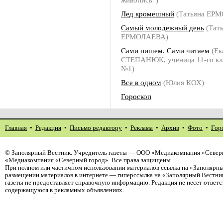
Лед кромешный
(Татьяна ЕР
Самый молодежный день
(Тат
ЕРМОЛАЕВА)
Сами пишем. Сами читаем
(Ек
СТЕПАНЮК, ученица 11-го кл
№1)
Все в одном
(Юлия КОХ)
Гороскоп
Главная
•
Редакция
•
Письмо редактору
•
Реклама
•
Архив
•
Фото
•
Гор
©
Заполярный Вестник
. Учредитель газеты — ООО «Медиакомпания «Северн
«Медиакомпания «Северный город». Все права защищены.
При полном или частичном использовании материалов ссылка на «Заполярны
размещении материалов в интернете — гиперссылка на «Заполярный Вестник
газеты не предоставляет справочную информацию. Редакция не несет ответ
содержащуюся в рекламных объявлениях.