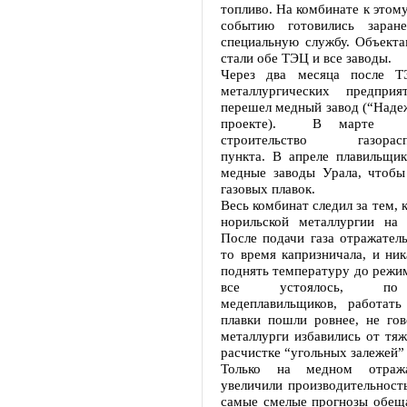
топливо. На комбинате к этом
событию готовились заране
специальную службу. Объекта
стали обе ТЭЦ и все заводы.
Через два месяца после 
металлургических предпр
перешел медный завод (“Наде
проекте). В марте т
строительство газораспр
пункта. В апреле плавильщи
медные заводы Урала, чтобы
газовых плавок.
Весь комбинат следил за тем, 
норильской металлургии на 
После подачи газа отражатель
то время капризничала, и ник
поднять температуру до режим
все устоялось, по
медеплавильщиков, работат
плавки пошли ровнее, не гов
металлурги избавились от тя
расчистке “угольных залежей” 
Только на медном отража
увеличили производительность
самые смелые прогнозы обеща