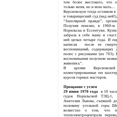
тем более жестокого, что 
только меня, но и мою мать…
Керсновскую тогда оставили в 
и товарищеский суд (над ней!)
“Заполярной правде”, орган
Получив пенсию, в 1960-м 
Норильска в Ессентуки. Купи
забрала к себе маму и счаст
ней целых четыре года. И ещ
написав после ее смерти
воспоминаний, содержащих 
полос с рисунками (их 703).
воспоминания получили назва
живопись”.
В архиве Керсновской 
иллюстрированные ею шахтер
курсов горных мастеров.
Прощание с углем
29 июня 1970 года
в 10 часо
гудок Норильской ТЭЦ-1,
Анатолия Львова, съевшей до
половину угольной горы Шм
возвестил о том, что пе
теплоэлектроцентрали переве