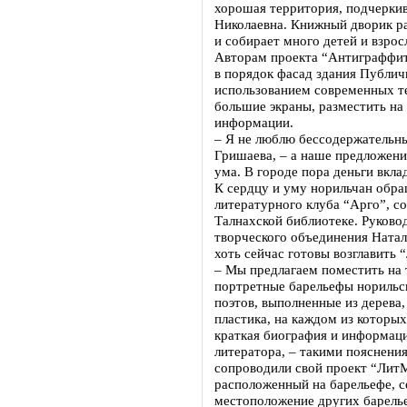
хорошая территория, подчеркив
Николаевна. Книжный дворик ра
и собирает много детей и взрос
Авторам проекта “Антиграффит
в порядок фасад здания Публич
использованием современных те
большие экраны, разместить на
информации.
– Я не люблю бессодержательны
Гришаева, – а наше предложение
ума. В городе пора деньги вкла
К сердцу и уму норильчан обр
литературного клуба “Арго”, со
Талнахской библиотеке. Руково
творческого объединения Натал
хоть сейчас готовы возглавить
– Мы предлагаем поместить на 
портретные барельефы норильс
поэтов, выполненные из дерева,
пластика, на каждом из которы
краткая биография и информаци
литератора, – такими пояснени
сопроводили свой проект “Лит
расположенный на барельефе, с
местоположение других барель