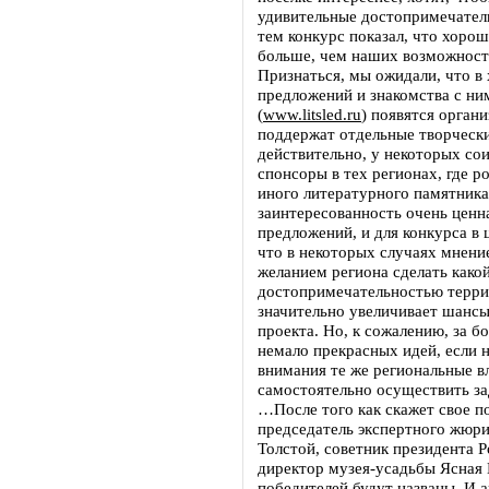
удивительные достопримечатель
тем конкурс показал, что хоро
больше, чем наших возможносте
Признаться, мы ожидали, что в 
предложений и знакомства с ни
(
www.litsled.ru
) появятся орган
поддержат отдельные творчески
действительно, у некоторых со
спонсоры в тех регионах, где р
иного литературного памятника
заинтересованность очень ценна
предложений, и для конкурса в 
что в некоторых случаях мнени
желанием региона сделать какой
достопримечательностью терри
значительно увеличивает шансы
проекта. Но, к сожалению, за б
немало прекрасных идей, если н
внимания те же региональные в
самостоятельно осуществить за
…После того как скажет свое п
председатель экспертного жюр
Толстой, советник президента Р
директор музея-усадьбы Ясная
победителей будут названы. И 