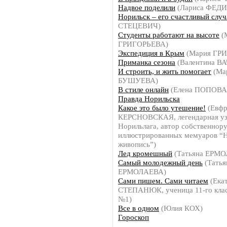
Надвое поделили
(Лариса ФЕД
Норильск – его счастливый случ
СТЕЦЕВИЧ)
Студенты работают на высоте
(
ГРИГОРЬЕВА)
Экспедиция в Крым
(Мария ГР
Приманка сезона
(Валентина В
И строить, и жить помогает
(Ма
БУШУЕВА)
В стиле онлайн
(Елена ПОПОВА
Правда Норильска
Какое это было утешение!
(Евфр
КЕРСНОВСКАЯ, легендарная у
Норильлага, автор собственнор
иллюстрированных мемуаров “Н
живопись”)
Лед кромешный
(Татьяна ЕРМ
Самый молодежный день
(Татья
ЕРМОЛАЕВА)
Сами пишем. Сами читаем
(Ека
СТЕПАНЮК, ученица 11-го клас
№1)
Все в одном
(Юлия КОХ)
Гороскоп