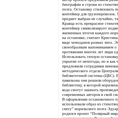
биографии и строки из стихотв
поэта. Остановку стилизовать 
контейнер для грузоперевозок.
предмет выбран не случайно, та
Кравца есть прекрасное стихотв
контейнер символизирует подв
жизненных итогов каждого нор
на остановке, считает Кристина
виде чемоданов разных эпох. Э
своеобразным напоминанием о 
протяжении многих лет люди ед
Использовать теплую остановку
укрытие от непогоды, но и как 
предложили сотрудники иннова
методического отдела Централ
библиотечной системы (ЦБС). 
павильона они решили оборудо
библиотеку, в которой норильч
кода смогут закачать произведе
современных авторов в свой см
В оформлении остановочного п
использовали образ из стихотв
снегу” норильского поэта Эдуа
родился проект “Полярный жир