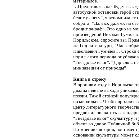
материалов.
…Представляя, как будет выгля
автобусной остановки герой ст
белому снегу”, я вспомнила его
собрата: “Далёко, далёко, на о
бродит жираф”. Это одно из м
произведений Николая Гумилева.
Норильском, спросите вы. Прямо
же Год литературы, “Часы обра
Николаевич Гумилев… Строки е
норильского периода опубликов
“Гнездовье вьюг”: “Дар слов, н
мне завещан от природы”.
Книга в строку
В прошлом году в Норильске о
двадцатилетие выхода уникальн
поэзии. Такой стойкой популяр
позавидовать. Чтобы продлить 
центр литературного творчеств
предложил посвятить легендар
“Гнездовье вьюг” скульптуру и 
объект во дворе Публичной биб
По мнению авторов, постамент 
основании скульптуры может с