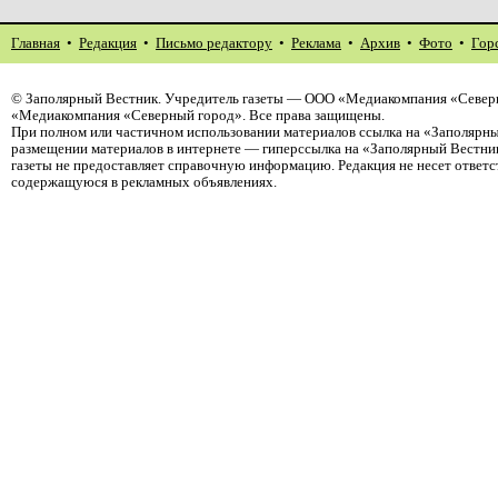
Главная
•
Редакция
•
Письмо редактору
•
Реклама
•
Архив
•
Фото
•
Гор
©
Заполярный Вестник
. Учредитель газеты — ООО «Медиакомпания «Северн
«Медиакомпания «Северный город». Все права защищены.
При полном или частичном использовании материалов ссылка на «Заполярны
размещении материалов в интернете — гиперссылка на «Заполярный Вестник
газеты не предоставляет справочную информацию. Редакция не несет ответ
содержащуюся в рекламных объявлениях.