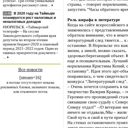
успеха». Три сотни уникальных
страны, – говорит норильчанин
артефактов расскажут свои…
запустить “Часы обратного вре
В 2020 году на Таймыре
13:05
планируется рост налоговых и
Роль жирафа в литературе
неналоговых доходов
Когда на сайте всероссийского 
#НОРИЛЬСК. «Таймырский
знакомилась с представленным
телеграф» – На сессии
обратила внимание, что в неко
Законодательного собрания края
литературный след тянется… к 
депутаты во втором чтении
приняли бюджет-2020 и плановый
остановке. В Норильске это важ
период 2021–2022 годов. Один из
жизни, а зимой, можно сказать,
главных приоритетов документа –
здоровьесберегающий объект. 
…
еще и познавательным. Лучший
норильчанки Кристины Копий, 
Все новости
остановку”. Идея этого арт-об
понравилась, о чем свидетельст
[stream=16]
конкурса “Литературный след”.
в потоке отсутствуют показы
– Очень хочется сохранить в п
рекламных блоков, назначьте показы,
творчество Валерия Кравца, – г
или отключите поток
Героями его произведений стал
связавшие свою судьбу с Север
Северу отдал!” –/О ветеране мн
ничего не отдавали,/Мы – жили 
Свой путь и свой в пути причал
На стенах остановочного пункт
автор проекта предложила разм