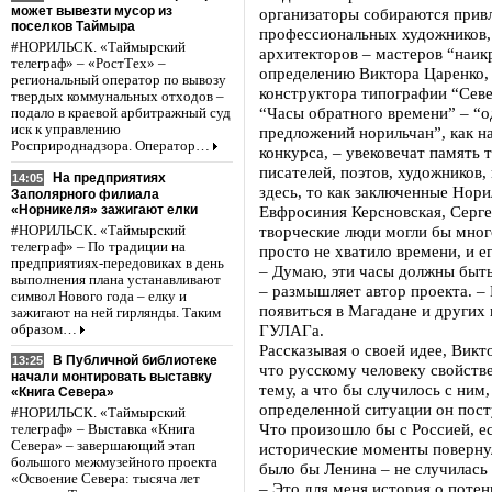
может вывезти мусор из
организаторы собираются прив
поселков Таймыра
профессиональных художников,
#НОРИЛЬСК. «Таймырский
архитекторов – мастеров “наик
телеграф» – «РостТех» –
определению Виктора Царенко,
региональный оператор по вывозу
конструктора типографии “Сев
твердых коммунальных отходов –
“Часы обратного времени” – “
подало в краевой арбитражный суд
иск к управлению
предложений норильчан”, как н
Росприроднадзора. Оператор…
конкурса, – увековечат память 
писателей, поэтов, художников,
На предприятиях
14:05
здесь, то как заключенные Нори
Заполярного филиала
«Норникеля» зажигают елки
Евфросиния Керсновская, Серге
творческие люди могли бы мног
#НОРИЛЬСК. «Таймырский
телеграф» – По традиции на
просто не хватило времени, и ег
предприятиях-передовиках в день
– Думаю, эти часы должны быть
выполнения плана устанавливают
– размышляет автор проекта. –
символ Нового года – елку и
появиться в Магадане и других
зажигают на ней гирлянды. Таким
ГУЛАГа.
образом…
Рассказывая о своей идее, Викт
В Публичной библиотеке
13:25
что русскому человеку свойств
начали монтировать выставку
тему, а что бы случилось с ним,
«Книга Севера»
определенной ситуации он посту
#НОРИЛЬСК. «Таймырский
Что произошло бы с Россией, е
телеграф» – Выставка «Книга
Севера» – завершающий этап
исторические моменты поверну
большого межмузейного проекта
было бы Ленина – не случилась
«Освоение Севера: тысяча лет
– Это для меня история о поте