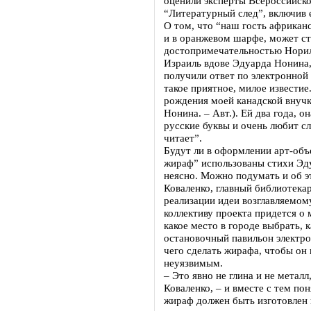
оценили эксперты Всероссийско
“Литературный след”, включив е
О том, что “наш гость африкан
и в оранжевом шарфе, может ст
достопримечательностью Норил
Израиль вдове Эдуарда Нонина
получили ответ по электронной 
такое приятное, милое известие
рождения моей канадской внуч
Нонина. – Авт.). Ей два года, о
русские буквы и очень любит с
читает”.
Будут ли в оформлении арт-об
жираф” использованы стихи Эд
неясно. Можно подумать и об э
Коваленко, главный библиотека
реализации идеи возглавляемом
коллективу проекта придется о
какое место в городе выбрать, 
остановочный павильон электро
чего сделать жирафа, чтобы он
неуязвимым.
– Это явно не глина и не металл
Коваленко, – и вместе с тем по
жираф должен быть изготовлен 