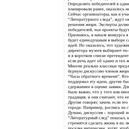
Определить победителей в один
планировали ранее, оказалось 
Сейчас организаторы, как и уч
“Литературного следа”, ждут о
решения жюри. Эксперты должн
победителей, чьи проекты буду
Признаюсь, в начале конкурса я
будет единодушным в выборе 
идей. Но оказалось, что художн
директора музеев выбирают по-
и в коротком списке претендент
если речь идет об одних и тех 
Многие реально классные пред
бурную дискуссию членов жюри
“Часы обратного времени”. Кто
поддержал эту идею, другие бы
сдержаннее в оценке заявки. Дл
было важно, что у того или ино
традиция, и они считают, что е
Другие говорят, зачем, если это
городе. Например, роспись на 
Думаю, дискуссия – хороший зн
“Литературный след” показал, 
стремятся сделать жизнь в их 
поселке интереснее, хотят, что