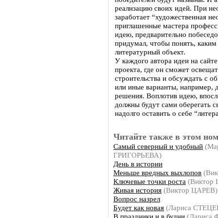
реализацию своих идей. При н
заработает “художественная не
приглашенные мастера професс
идею, предварительно побеседов
придумал, чтобы понять, каким
литературный объект.
У каждого автора идеи на сайте
проекта, где он сможет освещат
строительства и обсуждать с о
или иные варианты, например, 
решения. Воплотив идею, впосл
должны будут сами оберегать с
надолго оставить о себе “литер
Читайте также в этом ном
Самый северный и удобный
(Ма
ГРИГОРЬЕВА)
День в истории
Меньше вредных выхлопов
(Вик
Ключевые точки роста
(Виктор 
Живая история
(Виктор ЦАРЕВ)
Вопрос назрел
Будет как новая
(Лариса СТЕЦЕ
В праздники и в будни
(Лариса