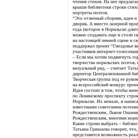
чтения стихов. На нее предлага
крыши библиотеки строки стих
портреты поэтов.
“Это отличный сборник, идея и
дворик. А вместо лазерной про
года (которое в Норильске длит
можно создавать еще и столп св
на настоящей зимней сцене в св
поддержал проект “Гнездовье в
участников интернет-голосован
– Если мы хотим подвигнуть го
творчества норильских поэтов,
визуальный ряд, – считает Тать
директор Централизованной би
Творческая группа под ее руко
на всероссийский конкурс прое
Идея состоит в том, чтобы нан
по Ленинскому проспекту строк
Норильске. Их немало, и напис
известными советскими поэтам
Рождественским, Львом Ошани
Рождественским, многими нори
Какие строки выбрать – библио
Татьяна Гришаева говорит, что,
представится возможность реал