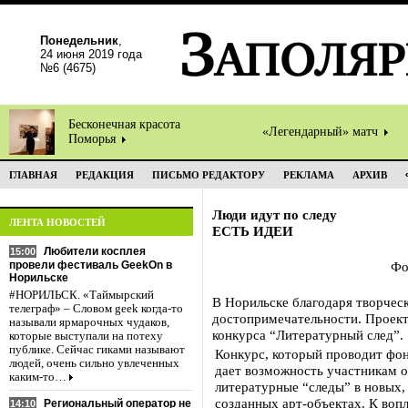
Понедельник
,
24 июня 2019 года
№6 (4675)
Бесконечная красота
«Легендарный» матч
Поморья
ГЛАВНАЯ
РЕДАКЦИЯ
ПИСЬМО РЕДАКТОРУ
РЕКЛАМА
АРХИВ
Люди идут по следу
ЛЕНТА НОВОСТЕЙ
ЕСТЬ ИДЕИ
Любители косплея
15:00
провели фестиваль GeekOn в
Фо
Норильске
#НОРИЛЬСК. «Таймырский
В Норильске благодаря творчес
телеграф» – Словом geek когда-то
достопримечательности. Проект
называли ярмарочных чудаков,
конкурса “Литературный след”.
которые выступали на потеху
публике. Сейчас гиками называют
Конкурс, который проводит фон
людей, очень сильно увлеченных
дает возможность участникам о
каким-то…
литературные “следы” в новых,
созданных арт-объектах. К во
Региональный оператор не
14:10