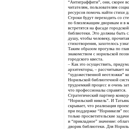
“Антиграффити”, они, скорее в
читателям, пользователям соци
ресурсов помочь найти стихи д
Строки будут переходить со сте
по близлежащим дворикам и в к
встретятся на фасаде городско
библиотеки. Это должны быть с
душу, чтобы человеку, прочит
стихотворения, захотелось узна
Таким образом прогулка по глав
знакомством с норильской поэз
городского квеста.
– Как это осуществить, придум
архитекторы, – рассчитывает 
“художественной неотложки” к
Норильской библиотечной сист
трудоемкий процесс и очень за
что профессионалы справятся.
Стратегический партнер конкур
“Норильский никель”. И Татьян
скрывает, что реализация прое
при поддержке “Норникеля” по
только просветительские задач
и “прикладное” значение: обла
дворик библиотеки. Для Нориль