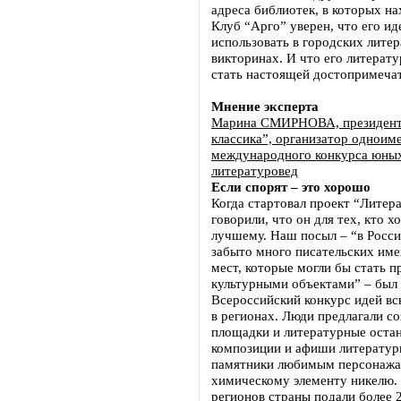
адреса библиотек, в которых на
Клуб “Арго” уверен, что его и
использовать в городских лите
викторинах. И что его литерат
стать настоящей достопримеча
Мнение эксперта
Марина СМИРНОВА, президент
классика”, организатор одноим
международного конкурса юных
литературовед
Если спорят – это хорошо
Когда стартовал проект “Литер
говорили, что он для тех, кто х
лучшему. Наш посыл – “в Росс
забыто много писательских име
мест, которые могли бы стать 
культурными объектами” – был 
Всероссийский конкурс идей вс
в регионах. Люди предлагали с
площадки и литературные остан
композиции и афиши литератур
памятники любимым персонажа
химическому элементу никелю. 
регионов страны подали более 2