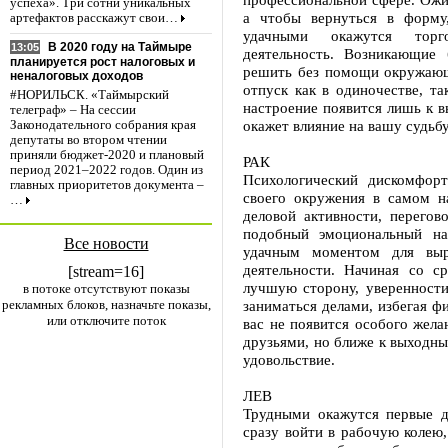
успеха». Три сотни уникальных
а чтобы вернуться в форму
артефактов расскажут свои…
удачными окажутся торг
В 2020 году на Таймыре
13:05
деятельность. Возникающие
планируется рост налоговых и
решить без помощи окружающ
неналоговых доходов
отпуск как в одиночестве, та
#НОРИЛЬСК. «Таймырский
настроение появится лишь к в
телеграф» – На сессии
окажет влияние на вашу судьбу
Законодательного собрания края
депутаты во втором чтении
приняли бюджет-2020 и плановый
РАК
период 2021–2022 годов. Один из
Психологический дискомфор
главных приоритетов документа –
своего окружения в самом н
…
деловой активности, перегов
подобный эмоциональный на
Все новости
удачным моментом для выр
деятельности. Начиная со с
[stream=16]
лучшую сторону, уверенности
в потоке отсутствуют показы
рекламных блоков, назначьте показы,
заниматься делами, избегая ф
или отключите поток
вас не появится особого жела
друзьями, но ближе к выходны
удовольствие.
ЛЕВ
Трудными окажутся первые д
сразу войти в рабочую колею