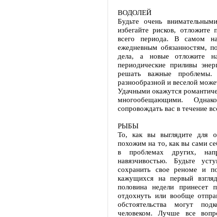
ВОДОЛЕЙ
Будьте очень внимательным
избегайте рисков, отложите
всего периода. В самом на
ежедневным обязанностям, по
дела, а новые отложите н
периодические приливы энер
решать важные проблемы.
разнообразной и веселой може
Удачными окажутся романтичес
многообещающими. Однак
сопровождать вас в течение вс
РЫБЫ
То, как вы выглядите для 
похожим на то, как вы сами с
в проблемах других, нап
навязчивостью. Будьте уст
сохранить свое реноме и по
кажущихся на первый взгля
половина недели принесет 
отдохнуть или вообще отпра
обстоятельства могут по
человеком. Лучше все вопр