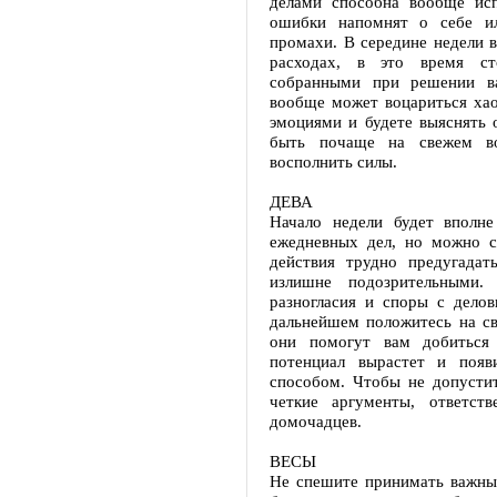
делами способна вообще ис
ошибки напомнят о себе ил
промахи. В середине недели 
расходах, в это время с
собранными при решении в
вообще может воцариться хао
эмоциями и будете выяснять 
быть почаще на свежем во
восполнить силы.
ДЕВА
Начало недели будет вполн
ежедневных дел, но можно с
действия трудно предугадат
излишне подозрительными.
разногласия и споры с дел
дальнейшем положитесь на с
они помогут вам добиться
потенциал вырастет и появ
способом. Чтобы не допустит
четкие аргументы, ответст
домочадцев.
ВЕСЫ
Не спешите принимать важны