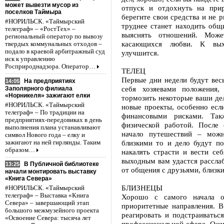
может вывезти мусор из
отпуск и отдохнуть на при
поселков Таймыра
берегите свои средства и не 
#НОРИЛЬСК. «Таймырский
труднее станет находить общ
телеграф» – «РостТех» –
выяснять отношений. Може
региональный оператор по вывозу
касающихся любви. К вых
твердых коммунальных отходов –
подало в краевой арбитражный суд
улучшится.
иск к управлению
Росприроднадзора. Оператор…
ТЕЛЕЦ
Первые дни недели будут вес
На предприятиях
14:05
себя хозяевами положения,
Заполярного филиала
«Норникеля» зажигают елки
тормозить некоторые ваши дел
#НОРИЛЬСК. «Таймырский
новые проекты, особенно есл
телеграф» – По традиции на
финансовыми рисками. Та
предприятиях-передовиках в день
физической работой. После
выполнения плана устанавливают
начало путешествий – можн
символ Нового года – елку и
близкими то и дело будут по
зажигают на ней гирлянды. Таким
образом…
накалять страсти и вести се
выходным вам удастся расслаб
В Публичной библиотеке
13:25
от общения с друзьями, близк
начали монтировать выставку
«Книга Севера»
БЛИЗНЕЦЫ
#НОРИЛЬСК. «Таймырский
телеграф» – Выставка «Книга
Хорошо с самого начала оп
Севера» – завершающий этап
приоритетные направления. 
большого межмузейного проекта
реагировать и подстраиватьс
«Освоение Севера: тысяча лет
профессиональной сфере. Ожи