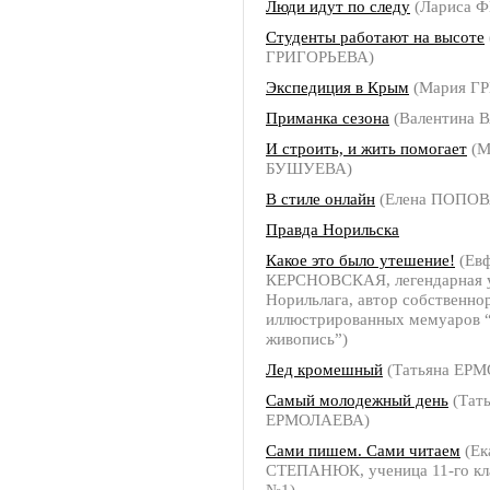
Люди идут по следу
(Лариса 
Студенты работают на высоте
ГРИГОРЬЕВА)
Экспедиция в Крым
(Мария Г
Приманка сезона
(Валентина 
И строить, и жить помогает
(М
БУШУЕВА)
В стиле онлайн
(Елена ПОПОВ
Правда Норильска
Какое это было утешение!
(Ев
КЕРСНОВСКАЯ, легендарная 
Норильлага, автор собственно
иллюстрированных мемуаров 
живопись”)
Лед кромешный
(Татьяна ЕР
Самый молодежный день
(Тат
ЕРМОЛАЕВА)
Сами пишем. Сами читаем
(Ек
СТЕПАНЮК, ученица 11-го кл
№1)