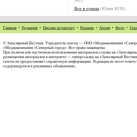
Все в одном
(Юлия КОХ)
Главная
•
Редакция
•
Письмо редактору
•
Реклама
•
Архив
•
Фото
•
Гор
©
Заполярный Вестник
. Учредитель газеты — ООО «Медиакомпания «Северн
«Медиакомпания «Северный город». Все права защищены.
При полном или частичном использовании материалов ссылка на «Заполярны
размещении материалов в интернете — гиперссылка на «Заполярный Вестник
газеты не предоставляет справочную информацию. Редакция не несет ответ
содержащуюся в рекламных объявлениях.