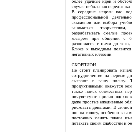
более удачные идеи и обстоя
случае небольшая передышка 
В середине недели вас под
профессиональной деятель
экзаменов или выбора учебн
заниматься творчеством,
разрабатывать смелые прое
козырем при общении с бл
разногласия с ними до того,
Ближе к выходным появится
негативных иллюзий.
СКОРПИОН
Не стоит планировать нача
сотрудничестве на первые дн
сыграют в вашу пользу. 
продуктивными окажутся кон
также поиск совместных пер
почувствуют прилив вдохно
даже простые ежедневные обяз
рисковать деньгами. В личной
ног на голову, особенно в са
постоянно менять планы из-
потакать своим слабостям и бе