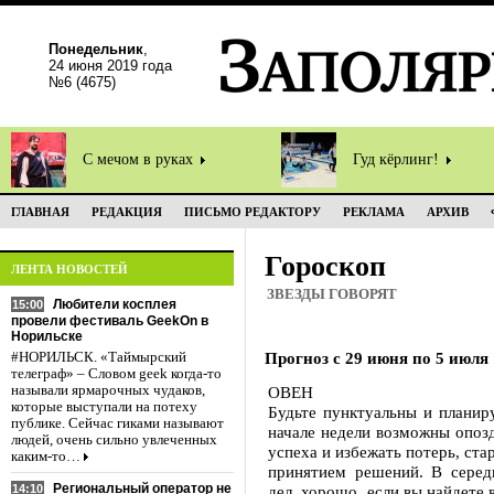
Понедельник
,
24 июня 2019 года
№6 (4675)
С мечом в руках
Гуд кёрлинг!
ГЛАВНАЯ
РЕДАКЦИЯ
ПИСЬМО РЕДАКТОРУ
РЕКЛАМА
АРХИВ
Гороскоп
ЛЕНТА НОВОСТЕЙ
ЗВЕЗДЫ ГОВОРЯТ
Любители косплея
15:00
провели фестиваль GeekOn в
Норильске
Прогноз с 29 июня по 5 июля
#НОРИЛЬСК. «Таймырский
телеграф» – Словом geek когда-то
называли ярмарочных чудаков,
ОВЕН
которые выступали на потеху
Будьте пунктуальны и планир
публике. Сейчас гиками называют
начале недели возможны опозд
людей, очень сильно увлеченных
успеха и избежать потерь, стар
каким-то…
принятием решений. В серед
Региональный оператор не
14:10
дел, хорошо, если вы найдете 