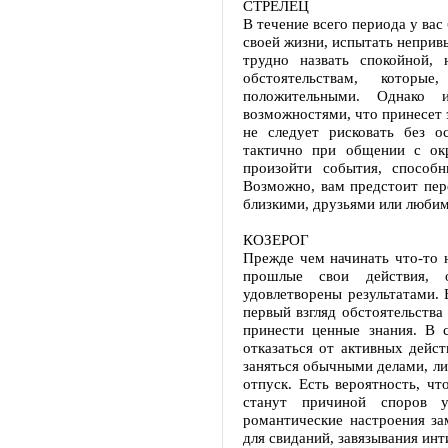
СТРЕЛЕЦ
В течение всего периода у вас
своей жизни, испытать непри
трудно назвать спокойной,
обстоятельствам, которы
положительными. Однако 
возможностями, что принесет 
не следует рисковать без о
тактично при общении с о
произойти события, способ
Возможно, вам предстоит пер
близкими, друзьями или люби
КОЗЕРОГ
Прежде чем начинать что-то н
прошлые свои действия,
удовлетворены результатами. 
первый взгляд обстоятельства
принести ценные знания. В 
отказаться от активных дейст
заняться обычными делами, либ
отпуск. Есть вероятность, ч
станут причиной споров 
романтические настроения за
для свиданий, завязывания ин