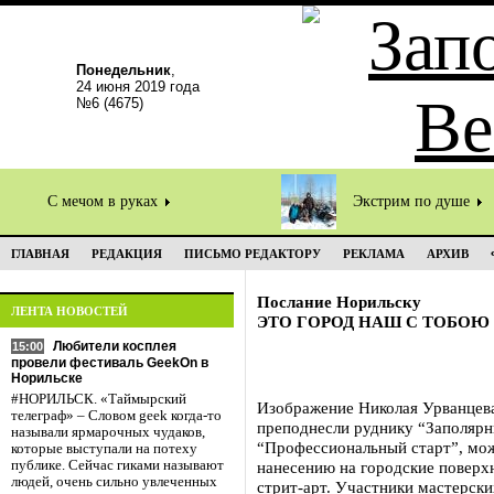
Понедельник
,
24 июня 2019 года
№6 (4675)
С мечом в руках
Экстрим по душе
ГЛАВНАЯ
РЕДАКЦИЯ
ПИСЬМО РЕДАКТОРУ
РЕКЛАМА
АРХИВ
Послание Норильску
ЛЕНТА НОВОСТЕЙ
ЭТО ГОРОД НАШ С ТОБОЮ
Любители косплея
15:00
провели фестиваль GeekOn в
Норильске
#НОРИЛЬСК. «Таймырский
Изображение Николая Урванцева
телеграф» – Словом geek когда-то
преподнесли руднику “Заполяр
называли ярмарочных чудаков,
“Профессиональный старт”, мож
которые выступали на потеху
публике. Сейчас гиками называют
нанесению на городские поверх
людей, очень сильно увлеченных
стрит-арт. Участники мастерск