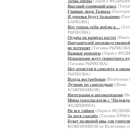
Точка опоры
(Лариса ФЕДИШИ
Высокий горняцкий класс
(Тать
Главные люди Талнаха
(Екатери
И деревья будут большими
(Ека
БАРКОВА)
Вот теперь тебя люблю я…
(Тат
РЫЧКОВА)
Отдача на капитал растет
(Викт
Нарушителей производственной
не потерпят
(Татьяна РЫЧКОВА
Важные ремонты
(Лариса ФЕД
Норильчане ждут грамотного ру
(Татьяна РЫЧКОВА)
Нет атеистов в самолете и окоп
РЫЧКОВА)
Всегда востребован
(Валентина
Лучшие по самоходкам
(Денис
КОЖЕВНИКОВ)
Интеграция и автоматизация
(Ви
Миры газоспасателя с “Надежд
ФЕДИШИНА)
Не все тайное
(Лариса ФЕДИШ
За лося спасибо
(Татьяна ЕРМО
Букет полярной ивы для учителя
КОЖЕВНИКОВ из Волочанки сп