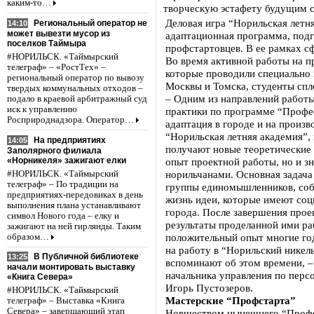
каким-то…
творческую эстафету будущим 
Деловая игра “Норильская летн
Региональный оператор не
14:10
может вывезти мусор из
адаптационная программа, подг
поселков Таймыра
профстартовцев. В ее рамках с
#НОРИЛЬСК. «Таймырский
Во время активной работы на п
телеграф» – «РостТех» –
которые проводили специально
региональный оператор по вывозу
Москвы и Томска, студенты спл
твердых коммунальных отходов –
– Одним из направлений работы
подало в краевой арбитражный суд
иск к управлению
практики по программе “Профес
Росприроднадзора. Оператор…
адаптация в городе и на произв
“Норильская летняя академия”, 
На предприятиях
14:05
получают новые теоретические 
Заполярного филиала
«Норникеля» зажигают елки
опыт проектной работы, но и з
норильчанами. Основная задача
#НОРИЛЬСК. «Таймырский
телеграф» – По традиции на
группы единомышленников, соб
предприятиях-передовиках в день
жизнь идеи, которые имеют соц
выполнения плана устанавливают
города. После завершения прое
символ Нового года – елку и
результаты проделанной ими ра
зажигают на ней гирлянды. Таким
положительный опыт многие год
образом…
на работу в “Норильский никель
В Публичной библиотеке
13:25
вспоминают об этом времени, – 
начали монтировать выставку
начальника управления по перс
«Книга Севера»
Игорь Пустозеров.
#НОРИЛЬСК. «Таймырский
Мастерские “Профстарта”
телеграф» – Выставка «Книга
Севера» – завершающий этап
Новшеством нынешнего “Профст