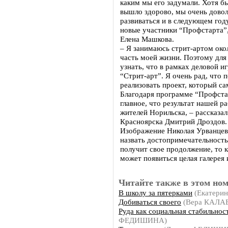
каким мы его задумали. Хотя бы
вышло здорово, мы очень довол
развиваться и в следующем году
новые участники “Профстарта”,
Елена Машкова.
– Я занимаюсь стрит-артом окол
часть моей жизни. Поэтому дл
узнать, что в рамках деловой и
“Стрит-арт”. Я очень рад, что 
реализовать проект, который са
Благодаря программе “Профстар
главное, что результат нашей р
жителей Норильска, – рассказа
Красноярска Дмитрий Дроздов.
Изображение Николая Урванцев
назвать достопримечательность
получит свое продолжение, то 
может появиться целая галерея 
Читайте также в этом ном
В школу за пятерками
(Екатери
Добиваться своего
(Вера КАЛА
Руда как социальная стабильнос
ФЕДИШИНА)