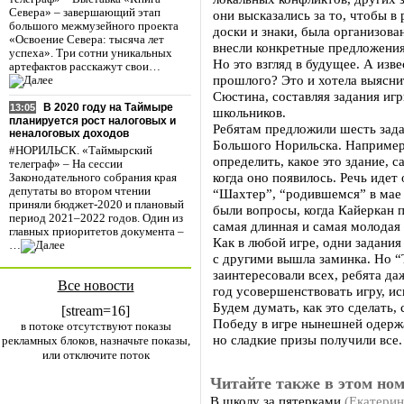
Севера» – завершающий этап
они высказались за то, чтобы в
большого межмузейного проекта
доски и знаки, была организова
«Освоение Севера: тысяча лет
внесли конкретные предложения
успеха». Три сотни уникальных
Но это взгляд в будущее. А изв
артефактов расскажут свои…
прошлого? Это и хотела выясни
Сюстина, составляя задания иг
В 2020 году на Таймыре
13:05
школьников.
планируется рост налоговых и
Ребятам предложили шесть зада
неналоговых доходов
Большого Норильска. Например
#НОРИЛЬСК. «Таймырский
определить, какое это здание, с
телеграф» – На сессии
когда оно появилось. Речь иде
Законодательного собрания края
депутаты во втором чтении
“Шахтер”, “родившемся” в мае 
приняли бюджет-2020 и плановый
были вопросы, когда Кайеркан п
период 2021–2022 годов. Один из
самая длинная и самая молодая
главных приоритетов документа –
Как в любой игре, одни задания
…
с другими вышла заминка. Но “
заинтересовали всех, ребята д
Все новости
год усовершенствовать игру, ис
Будем думать, как это сделать,
[stream=16]
Победу в игре нынешней одерж
в потоке отсутствуют показы
но сладкие призы получили все.
рекламных блоков, назначьте показы,
или отключите поток
Читайте также в этом ном
В школу за пятерками
(Екатери