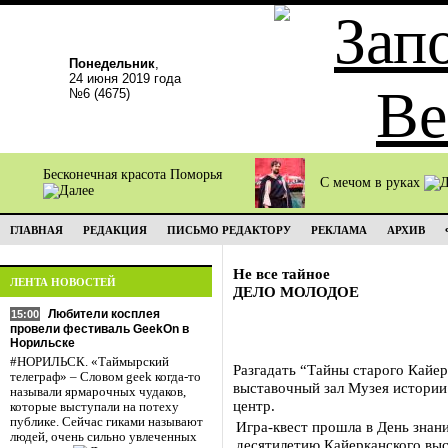
Понедельник
,
24 июня 2019 года
№6 (4675)
Бесконечная красота Поморья
С мечом в руках
ГЛАВНАЯ
РЕДАКЦИЯ
ПИСЬМО РЕДАКТОРУ
РЕКЛАМА
АРХИВ
Не все тайное
ЛЕНТА НОВОСТЕЙ
ДЕЛО МОЛОДОЕ
Любители косплея
15:00
провели фестиваль GeekOn в
Норильске
#НОРИЛЬСК. «Таймырский
Разгадать “Тайны старого Кайе
телеграф» – Словом geek когда-то
выставочный зал Музея истории
называли ярмарочных чудаков,
центр.
которые выступали на потеху
публике. Сейчас гиками называют
Игра-квест прошла в День знан
людей, очень сильно увлеченных
десятилетию Кайерканского выс