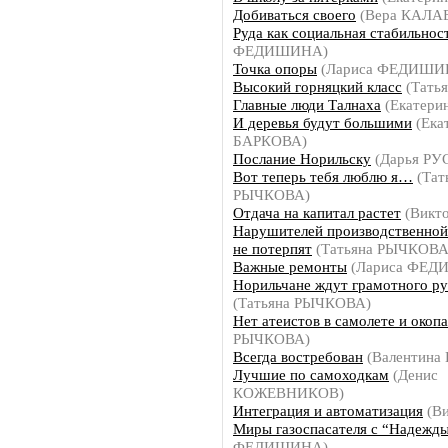
Добиваться своего
(Вера КАЛА
Руда как социальная стабильнос
ФЕДИШИНА)
Точка опоры
(Лариса ФЕДИШИ
Высокий горняцкий класс
(Тать
Главные люди Талнаха
(Екатери
И деревья будут большими
(Ека
БАРКОВА)
Послание Норильску
(Дарья РУ
Вот теперь тебя люблю я…
(Тат
РЫЧКОВА)
Отдача на капитал растет
(Викт
Нарушителей производственной
не потерпят
(Татьяна РЫЧКОВА
Важные ремонты
(Лариса ФЕД
Норильчане ждут грамотного ру
(Татьяна РЫЧКОВА)
Нет атеистов в самолете и окоп
РЫЧКОВА)
Всегда востребован
(Валентина
Лучшие по самоходкам
(Денис
КОЖЕВНИКОВ)
Интеграция и автоматизация
(Ви
Миры газоспасателя с “Надежд
ФЕДИШИНА)