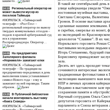
каким-то…
В такой же сентябрьский день 
улице кайерканцы увидели “Ож
Региональный оператор не
14:10
может вывезти мусор из
постоянная музейная выставка,
поселков Таймыра
Светлана Слесарева, Валентина
#НОРИЛЬСК. «Таймырский
Громов. В основе выставки арх
телеграф» – «РостТех» –
сделанные нашими земляками. 
региональный оператор по вывозу
и скребки, ожерелье из монет,
твердых коммунальных отходов –
из экспедиций по Красноярско
подало в краевой арбитражный суд
иск к управлению
археологов “Славяне”. В их чи
Росприроднадзора. Оператор…
Норильского горсовета Роман С
пытливыми молодыми людьми ш
Игорь Степаненко, будущий гла
На предприятиях
14:05
Борисовичу принадлежит заслу
Заполярного филиала
«Норникеля» зажигают елки
зала.
#НОРИЛЬСК. «Таймырский
Десять лет здесь проходят тема
телеграф» – По традиции на
сочиняются интересные экологи
предприятиях-передовиках в день
традиционные фотовыставки к 
выполнения плана устанавливают
экспозицию нынешнего мая вош
символ Нового года – елку и
НПР и личных архивов кайеркан
зажигают на ней гирлянды. Таким
образом…
Недавно в выставочном зале пр
сохранения памяти и обустройс
В Публичной библиотеке
13:25
Научный сотрудник Ольга Сюсти
начали монтировать выставку
депутатов горсовета от Кайерк
«Книга Севера»
парламента и Союза ветеранов 
#НОРИЛЬСК. «Таймырский
локальных конфликтов, других 
телеграф» – Выставка «Книга