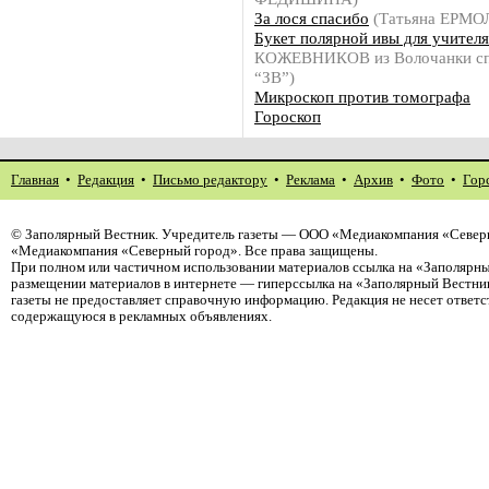
За лося спасибо
(Татьяна ЕРМО
Букет полярной ивы для учителя
КОЖЕВНИКОВ из Волочанки сп
“ЗВ”)
Микроскоп против томографа
Гороскоп
Главная
•
Редакция
•
Письмо редактору
•
Реклама
•
Архив
•
Фото
•
Гор
©
Заполярный Вестник
. Учредитель газеты — ООО «Медиакомпания «Северн
«Медиакомпания «Северный город». Все права защищены.
При полном или частичном использовании материалов ссылка на «Заполярны
размещении материалов в интернете — гиперссылка на «Заполярный Вестник
газеты не предоставляет справочную информацию. Редакция не несет ответ
содержащуюся в рекламных объявлениях.