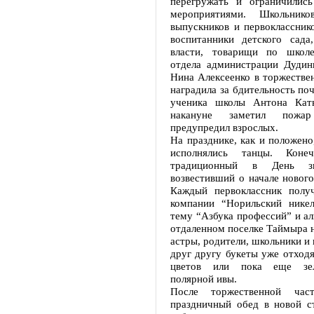
перегружать и ограничилис
мероприятиями. Школьник
выпускников и первоклассник
воспитанники детского сада,
власти, товарищи по школе
отдела администрации Дудин
Нина Алексеенко в торжестве
наградила за бдительность по
ученика школы Антона Каты
накануне заметил пожа
предупредил взрослых.
На празднике, как и положено,
исполнялись танцы. Конеч
традиционный в День зн
возвестивший о начале нового
Каждый первоклассник полу
компании “Норильский нике
тему “Азбука профессий” и ал
отдаленном поселке Таймыра н
астры, родители, школьники и 
друг другу букеты уже отход
цветов или пока еще зел
полярной ивы.
После торжественной час
праздничный обед в новой ст