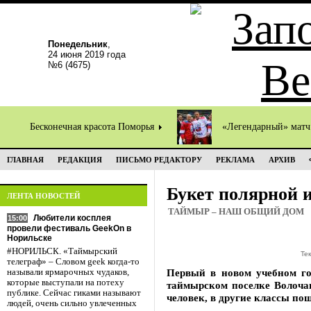
Понедельник
,
24 июня 2019 года
№6 (4675)
Бесконечная красота Поморья
«Легендарный» мат
ГЛАВНАЯ
РЕДАКЦИЯ
ПИСЬМО РЕДАКТОРУ
РЕКЛАМА
АРХИВ
Букет полярной 
ЛЕНТА НОВОСТЕЙ
ТАЙМЫР – НАШ ОБЩИЙ ДОМ
Любители косплея
15:00
провели фестиваль GeekOn в
Норильске
#НОРИЛЬСК. «Таймырский
Те
телеграф» – Словом geek когда-то
Первый в новом учебном го
называли ярмарочных чудаков,
которые выступали на потеху
таймырском поселке Волочан
публике. Сейчас гиками называют
человек, в другие классы по
людей, очень сильно увлеченных