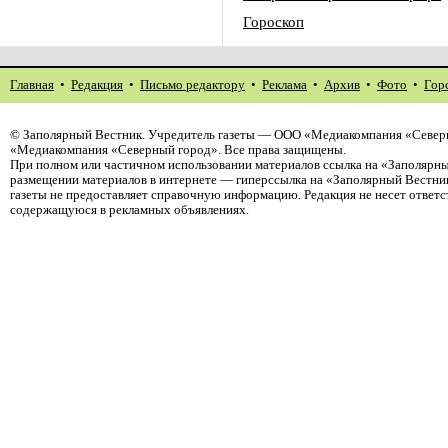
Гороскоп
Главная
•
Редакция
•
Письмо редактору
•
Реклама
•
Архив
•
Фото
•
Гор
©
Заполярный Вестник
. Учредитель газеты — ООО «Медиакомпания «Северн
«Медиакомпания «Северный город». Все права защищены.
При полном или частичном использовании материалов ссылка на «Заполярны
размещении материалов в интернете — гиперссылка на «Заполярный Вестник
газеты не предоставляет справочную информацию. Редакция не несет ответ
содержащуюся в рекламных объявлениях.