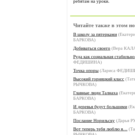
ребятам на уроки.
Читайте также в этом но
В школу за пятерками
(Екатер
БАРКОВА)
Добиваться своего
(Вера КАЛ
Руда как социальная стабильно
ФЕДИШИНА)
Точка опоры
(Лариса ФЕДИШ
Высокий горняцкий класс
(Тат
РЫЧКОВА)
Главные люди Талнаха
(Екатер
БАРКОВА)
И деревья будут большими
(Ек
БАРКОВА)
Послание Норильску
(Дарья 
Вот теперь тебя люблю я…
(Та
РЫЧКОВА)