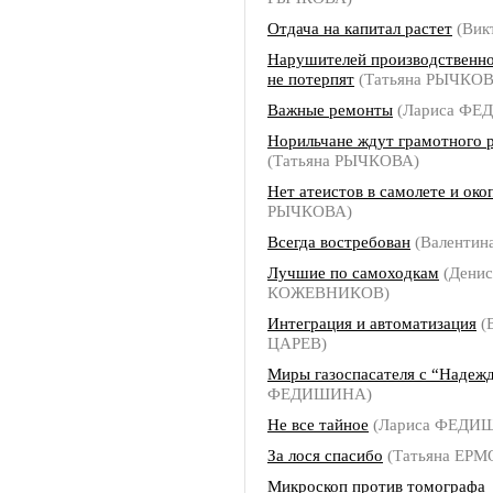
Отдача на капитал растет
(Вик
Нарушителей производственн
не потерпят
(Татьяна РЫЧКОВ
Важные ремонты
(Лариса Ф
Норильчане ждут грамотного 
(Татьяна РЫЧКОВА)
Нет атеистов в самолете и око
РЫЧКОВА)
Всегда востребован
(Валентин
Лучшие по самоходкам
(Денис
КОЖЕВНИКОВ)
Интеграция и автоматизация
(
ЦАРЕВ)
Миры газоспасателя с “Надеж
ФЕДИШИНА)
Не все тайное
(Лариса ФЕДИ
За лося спасибо
(Татьяна ЕР
Микроскоп против томографа