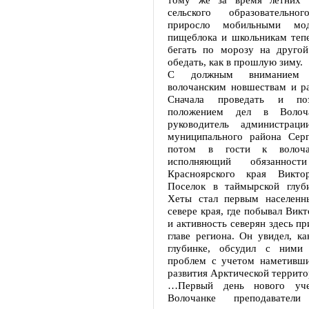
сельского образовательно
приросло мобильными мод
пищеблока и школьникам тепе
бегать по морозу на другой
обедать, как в прошлую зиму.
С должным вниманием 
волочанским новшествам и ра
Сначала проведать и поз
положением дел в Волоча
руководитель администраци
муниципального района Серг
потом в гости к волоча
исполняющий обязанности
Красноярского края Виктор
Поселок в таймырской глуб
Хеты стал первым населенн
севере края, где побывал Викт
и активность северян здесь п
главе региона. Он увидел, к
глубинке, обсудил с ними
проблем с учетом наметивши
развития Арктической террито
…Первый день нового уче
Волочанке преподавате