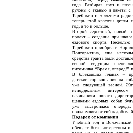
года. Разбирая груз и взве
рулоны с тканью и пакеты с 
Теребихин с коллегами радос
теперь этой красоты детям х
год, а то и больше.
Второй серьезный, новый и
проект – создание при школе
ездового спорта. Несколько
Теребихин приобрел в Нориль
Полторыхина, еще нескол
средства гранта были доставл
весной ведущим специали
питомника “Время, вперед!” п
В ближайших планах – пр
детские соревнования на соб
уже следующей весной. Жит
неподдельным интересом
начинаниям нового директо
щенками ездовых собак буд
уже выстроилась очередь,
подкармливают собак добычей
Подарок от компании
Учебный год в Волочанской
обещает быть интересным и
тому же за время летних к