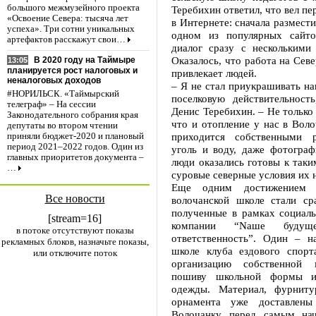
большого межмузейного проекта
Теребихин ответил, что вел пе
«Освоение Севера: тысяча лет
в Интернете: сначала размести
успеха». Три сотни уникальных
одном из популярных сайто
артефактов расскажут свои…
диалог сразу с несколькими 
Оказалось, что работа на Сев
В 2020 году на Таймыре
13:05
планируется рост налоговых и
привлекает людей.
неналоговых доходов
– Я не стал приукрашивать н
#НОРИЛЬСК. «Таймырский
поселковую действительность
телеграф» – На сессии
Денис Теребихин. – Не только 
Законодательного собрания края
что и отопление у нас в Воло
депутаты во втором чтении
приходится собственными р
приняли бюджет-2020 и плановый
период 2021–2022 годов. Один из
уголь и воду, даже фотограф
главных приоритетов документа –
люди оказались готовы к таки
…
суровые северные условия их н
Еще одним достижением 
Все новости
волочанской школе стали сра
полученные в рамках социал
[stream=16]
компании “Nаше буду
в потоке отсутствуют показы
ответственность”. Один – н
рекламных блоков, назначьте показы,
школе клуба ездового спорт
или отключите поток
организацию собственной 
пошиву школьной формы и
одежды. Материал, фурниту
орнамента уже доставлены
Волочанку перед самым нач