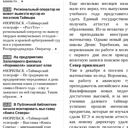
каким-то…
Еще несколько месяцев наз
мало кто верил, что выпускн
Региональный оператор не
14:10
учебного года представитс
может вывезти мусор из
поселков Таймыра
сдать Единый государствен
#НОРИЛЬСК. «Таймырский
получить аттестат о п
телеграф» – «РостТех» –
образовании. Из-за нехватки у
региональный оператор по вывозу
не преподавали иностр
твердых коммунальных отходов –
математику. Однако новый ди
подало в краевой арбитражный суд
школы Денис Теребихин, зн
иск к управлению
Росприроднадзора. Оператор…
норильчанам по работе в мол
с первого дня после приез
На предприятиях
14:05
вплотную занялся поиском пре
Заполярного филиала
Север привлекает
«Норникеля» зажигают елки
Уже в декабре в поселок п
#НОРИЛЬСК. «Таймырский
математики из-под Воронежа,
телеграф» – По традиции на
предприятиях-передовиках в день
на работу в авамскую ту
выполнения плана устанавливают
преподаватель английского яз
символ Нового года – елку и
Квалификация новых педаго
зажигают на ней гирлянды. Таким
достаточно высокой, и за не
образом…
ученики далекого таймыр
В Публичной библиотеке
13:25
успешно прошли интенси
начали монтировать выставку
предметам, которые не изучал
«Книга Севера»
сдали ЕГЭ и получили аттест
#НОРИЛЬСК. «Таймырский
как новому директору удал
телеграф» – Выставка «Книга
сельскую школу педагогов с 
Севера» – завершающий этап