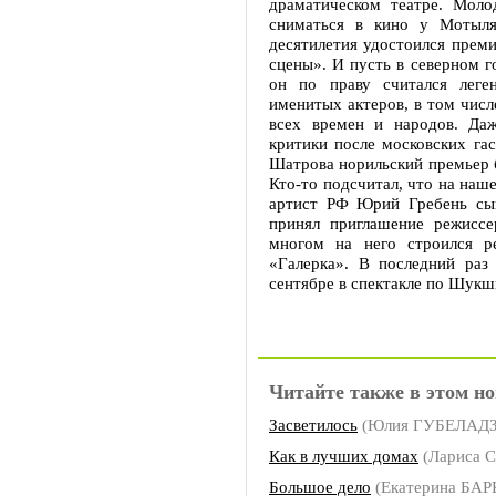
драматическом театре. Мол
сниматься в кино у Мотыля
десятилетия удостоился прем
сцены». И пусть в северном г
он по праву считался леге
именитых актеров, в том числ
всех времен и народов. Да
критики после московских гас
Шатрова норильский премьер б
Кто-то подсчитал, что на наш
артист РФ Юрий Гребень сыг
принял приглашение режисс
многом на него строился р
«Галерка». В последний ра
сентябре в спектакле по Шу
Читайте также в этом но
Засветилось
(Юлия ГУБЕЛАДЗ
Как в лучших домах
(Лариса 
Большое дело
(Екатерина БА