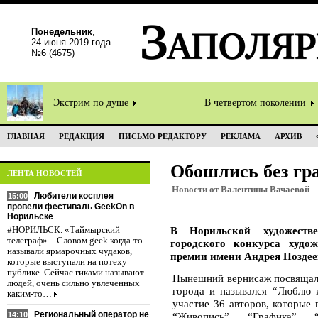
Понедельник
,
24 июня 2019 года
№6 (4675)
Экстрим по душе
В четвертом поколении
ГЛАВНАЯ
РЕДАКЦИЯ
ПИСЬМО РЕДАКТОРУ
РЕКЛАМА
АРХИВ
Обошлись без гр
ЛЕНТА НОВОСТЕЙ
Новости от Валентины Вачаевой
Любители косплея
15:00
провели фестиваль GeekOn в
Норильске
В Норильской художеств
#НОРИЛЬСК. «Таймырский
телеграф» – Словом geek когда-то
городского конкурса худо
называли ярмарочных чудаков,
премии имени Андрея Поздее
которые выступали на потеху
публике. Сейчас гиками называют
Нынешний вернисаж посвящалс
людей, очень сильно увлеченных
города и назывался “Люблю 
каким-то…
участие 36 авторов, которые 
Региональный оператор не
14:10
“Живопись”, “Графика”, “