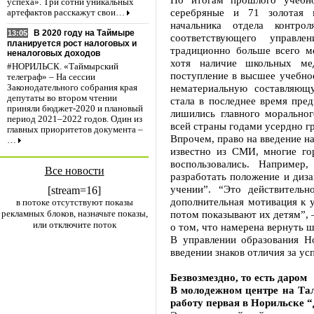
успеха». Три сотни уникальных
серебряные и 71 золотая
артефактов расскажут свои…
начальника отдела контро
В 2020 году на Таймыре
13:05
соответствующего управл
планируется рост налоговых и
традиционно больше всего м
неналоговых доходов
хотя наличие школьных ме
#НОРИЛЬСК. «Таймырский
поступление в высшее учебное
телеграф» – На сессии
нематериальную составляющ
Законодательного собрания края
депутаты во втором чтении
стала в последнее время пре
приняли бюджет-2020 и плановый
лишились главного моральног
период 2021–2022 годов. Один из
всей страны годами усердно гр
главных приоритетов документа –
Впрочем, право на введение наг
…
известно из СМИ, многие го
воспользовались. Наприме
Все новости
разработать положение и диза
учении”. “Это действительн
[stream=16]
дополнительная мотивация к у
в потоке отсутствуют показы
рекламных блоков, назначьте показы,
потом показывают их детям”, –
или отключите поток
о том, что намерена вернуть 
В управлении образования Но
введении знаков отличия за ус
Безвозмездно, то есть даром
В молодежном центре на Тал
работу первая в Норильске 