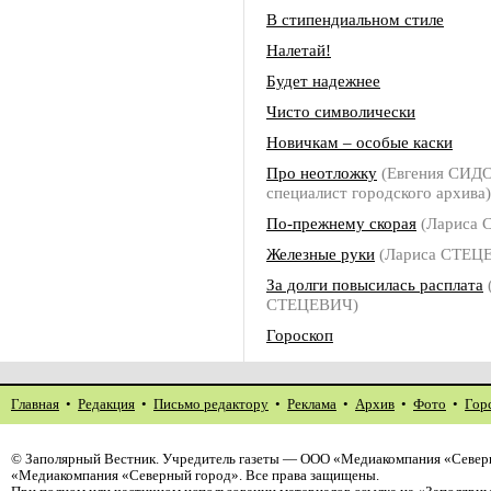
В стипендиальном стиле
Налетай!
Будет надежнее
Чисто символически
Новичкам – особые каски
Про неотложку
(Евгения СИДО
специалист городского архива)
По-прежнему скорая
(Лариса 
Железные руки
(Лариса СТЕЦ
За долги повысилась расплата
СТЕЦЕВИЧ)
Гороскоп
Главная
•
Редакция
•
Письмо редактору
•
Реклама
•
Архив
•
Фото
•
Гор
©
Заполярный Вестник
. Учредитель газеты — ООО «Медиакомпания «Северн
«Медиакомпания «Северный город». Все права защищены.