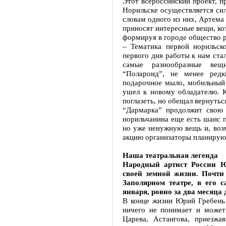
Этот всероссийский проект, п
Норильске осуществляется си
словам одного из них, Артема
приносят интересные вещи, ко
формируя в городе общество 
– Тематика первой норильс
первого дня работы к нам ста
самые разнообразные вещ
“Полароид”, не менее редк
подарочное мыло, мобильный 
ушел к новому обладателю. 
поглазеть, но обещал вернутьс
“Дармарка” продолжит свою 
норильчанина еще есть шанс 
но уже ненужную вещь и, воз
акцию организаторы планирую
Наша театральная легенда
Народный артист России Ю
своей земной жизни. Почти
Заполярном театре, в его 
января, ровно за два месяца 
В конце жизни Юрий Гребень 
ничего не понимает и может
Царева, Астангова, приезж