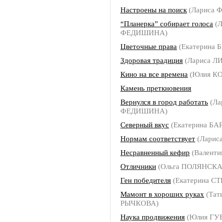
Настроены на поиск
(Лариса
“Планерка” собирает голоса
(Л
ФЕДИШИНА)
Цветочные права
(Екатерина 
Здоровая традиция
(Лариса Л
Кино на все времена
(Юлия КО
Камень преткновения
Вернулся в город работать
(Ла
ФЕДИШИНА)
Северный вкус
(Екатерина БА
Нормам соответствует
(Лариса
Несравненный кефир
(Валенти
Отличники
(Ольга ПОЛЯНСКА
Ген победителя
(Екатерина С
Мамонт в хороших руках
(Тат
РЫЧКОВА)
Наука продвижения
(Юлия ГУ