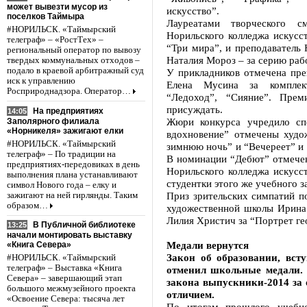
может вывезти мусор из
искусство”.
поселков Таймыра
Лауреатами творческого с
#НОРИЛЬСК. «Таймырский
Норильского колледжа искусс
телеграф» – «РостТех» –
“Три мира”, и преподаватель
региональный оператор по вывозу
Наталия Мороз – за серию раб
твердых коммунальных отходов –
подало в краевой арбитражный суд
У прикладников отмечена пре
иск к управлению
Елена Мусина за комплек
Росприроднадзора. Оператор…
“Ледоход”, “Сияние”. Пре
присуждать.
На предприятиях
14:05
Жюри конкурса учредило сп
Заполярного филиала
«Норникеля» зажигают елки
вдохновение” отмечены худо
#НОРИЛЬСК. «Таймырский
зимнюю ночь” и “Вечереет” и 
телеграф» – По традиции на
В номинации “Дебют” отмече
предприятиях-передовиках в день
Норильского колледжа искусст
выполнения плана устанавливают
студентки этого же учебного 
символ Нового года – елку и
Приз зрительских симпатий п
зажигают на ней гирлянды. Таким
образом…
художественной школы Ирина
Лилия Христич за “Портрет ге
В Публичной библиотеке
13:25
начали монтировать выставку
Медали вернутся
«Книга Севера»
Закон об образовании, вст
#НОРИЛЬСК. «Таймырский
телеграф» – Выставка «Книга
отменил школьные медали. 
Севера» – завершающий этап
закона выпускники-2014 за 
большого межмузейного проекта
отличием.
«Освоение Севера: тысяча лет
По итогам прошлого учебн