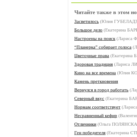
Читайте также в этом но
Засветилось
(Юлия ГУБЕЛАДЗ
Большое дело
(Екатерина БА
Настроены на поиск
(Лариса
“Планерка” собирает голоса
(
Цветочные права
(Екатерина 
Здоровая традиция
(Лариса Л
Кино на все времена
(Юлия КО
Камень преткновения
Вернулся в город работать
(Ла
Северный вкус
(Екатерина БА
Нормам соответствует
(Лариса
Несравненный кефир
(Валенти
Отличники
(Ольга ПОЛЯНСКА
Ген победителя
(Екатерина С