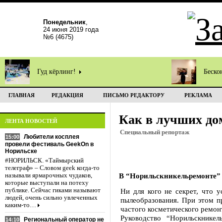
Понедельник
,
24 июня 2019 года
№6 (4675)
Гуд кёрлинг!
Беско
ГЛАВНАЯ
РЕДАКЦИЯ
ПИСЬМО РЕДАКТОРУ
РЕКЛАМА
Как в лучших до
ЛЕНТА НОВОСТЕЙ
Cпециальный репортаж
Любители косплея
15:00
провели фестиваль GeekOn в
Норильске
#НОРИЛЬСК. «Таймырский
телеграф» – Словом geek когда-то
В “Норильскникельремонте” 
называли ярмарочных чудаков,
которые выступали на потеху
публике. Сейчас гиками называют
Ни для кого не секрет, что 
людей, очень сильно увлеченных
пылеобразования. При этом п
каким-то…
частого косметического ремон
Руководство “Норильскнике
Региональный оператор не
14:10