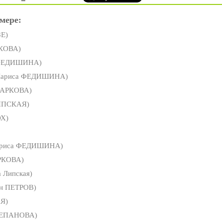
мере:
Е)
РКОВА)
 ФЕДИШИНА)
Лариса ФЕДИШИНА)
БАРКОВА)
ИПСКАЯ)
Х)
риса ФЕДИШИНА)
РКОВА)
 Липская)
н ПЕТРОВ)
Я)
ТЕПАНОВА)