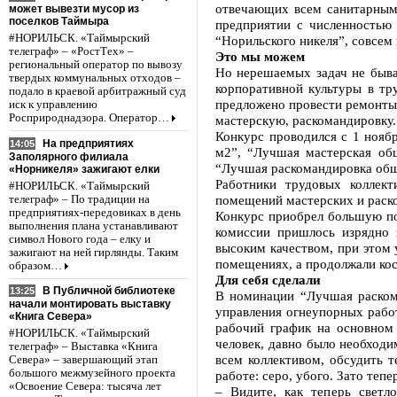
отвечающих всем санитарным 
может вывезти мусор из
поселков Таймыра
предприятии с численностью
#НОРИЛЬСК. «Таймырский
“Норильского никеля”, совсем
телеграф» – «РостТех» –
Это мы можем
региональный оператор по вывозу
Но нерешаемых задач не бывае
твердых коммунальных отходов –
корпоративной культуры в т
подало в краевой арбитражный суд
предложено провести ремонты 
иск к управлению
Росприроднадзора. Оператор…
мастерскую, раскомандировку.
Конкурс проводился с 1 нояб
На предприятиях
14:05
м2”, “Лучшая мастерская об
Заполярного филиала
“Лучшая раскомандировка общ
«Норникеля» зажигают елки
Работники трудовых коллект
#НОРИЛЬСК. «Таймырский
помещений мастерских и раск
телеграф» – По традиции на
предприятиях-передовиках в день
Конкурс приобрел большую по
выполнения плана устанавливают
комиссии пришлось изрядно 
символ Нового года – елку и
высоким качеством, при этом 
зажигают на ней гирлянды. Таким
помещениях, а продолжали ко
образом…
Для себя сделали
В Публичной библиотеке
13:25
В номинации “Лучшая раском
начали монтировать выставку
управления огнеупорных рабо
«Книга Севера»
рабочий график на основном 
#НОРИЛЬСК. «Таймырский
человек, давно было необходи
телеграф» – Выставка «Книга
всем коллективом, обсудить т
Севера» – завершающий этап
большого межмузейного проекта
работе: серо, убого. Зато тепе
«Освоение Севера: тысяча лет
– Видите, как теперь светл