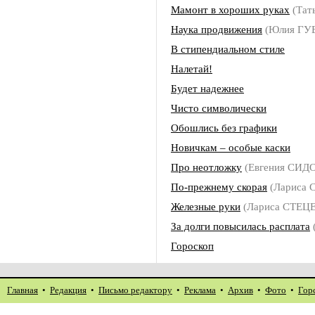
Мамонт в хороших руках
(Тат
Наука продвижения
(Юлия ГУ
В стипендиальном стиле
Налетай!
Будет надежнее
Чисто символически
Обошлись без графики
Новичкам – особые каски
Про неотложку
(Евгения СИДОР
По-прежнему скорая
(Лариса 
Железные руки
(Лариса СТЕЦ
За долги повысилась расплата
Гороскоп
Главная
•
Редакция
•
Письмо редактору
•
Реклама
•
Архив
•
Фото
•
Гор