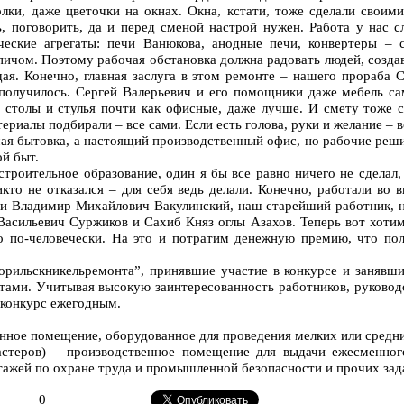
олки, даже цветочки на окнах. Окна, кстати, тоже сделали свои
, поговорить, да и перед сменой настрой нужен. Работа у нас с
еские агрегаты: печи Ванюкова, анодные печи, конвертеры – с
чом. Поэтому рабочая обстановка должна радовать людей, создав
ая. Конечно, главная заслуга в этом ремонте – нашего прораба 
 получилось. Сергей Валерьевич и его помощники даже мебель с
 столы и стулья почти как офисные, даже лучше. И смету тоже с
риалы подбирали – все сами. Если есть голова, руки и желание – в
чая бытовка, а настоящий производственный офис, но рабочие реши
ой быт.
строительное образование, один я бы все равно ничего не сделал,
кто не отказался – для себя ведь делали. Конечно, работали во 
ли Владимир Михайлович Вакулинский, наш старейший работник, н
Васильевич Суржиков и Сахиб Княз оглы Азахов. Теперь вот хоти
о по-человечески. На это и потратим денежную премию, что пол
Норильскникельремонта”, принявшие участие в конкурсе и занявш
ами. Учитывая высокую заинтересованность работников, руковод
 конкурс ежегодным.
енное помещение, оборудованное для проведения мелких или средн
астеров) – производственное помещение для выдачи ежесменног
тажей по охране труда и промышленной безопасности и прочих зад
0