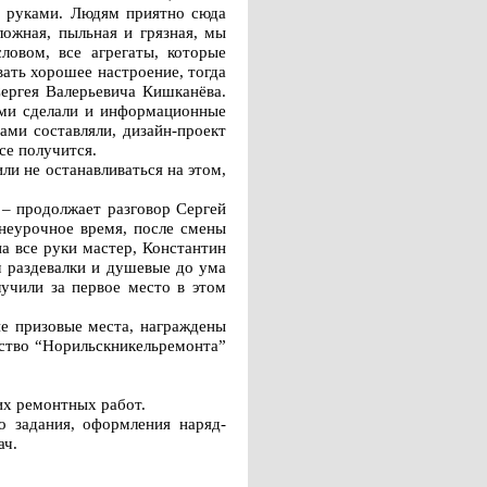
ми руками. Людям приятно сюда
ложная, пыльная и грязная, мы
ловом, все агрегаты, которые
ать хорошее настроение, тогда
Сергея Валерьевича Кишканёва.
ами сделали и информационные
ами составляли, дизайн-проект
се получится.
ли не останавливаться на этом,
 – продолжает разговор Сергей
внеурочное время, после смены
а все руки мастер, Константин
м раздевалки и душевые до ума
учили за первое место в этом
ие призовые места, награждены
ство “Норильскникельремонта”
их ремонтных работ.
о задания, оформления наряд-
ач.