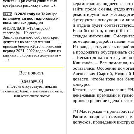
успеха». Три сотни уникальных
керамогранит, подвесные пот
артефактов расскажут свои…
зайти после смены, отдохнуть
ремонтируем все металлургич
В 2020 году на Таймыре
13:05
планируется рост налоговых и
футеруются огнеупорным кирпи
неналоговых доходов
и отдача будет соответствующ
#НОРИЛЬСК. «Таймырский
Если бы не он, ничего бы не
телеграф» – На сессии
стенды изготовили. Смотрите:
Законодательного собрания края
помещения разрабатывали, мате
депутаты во втором чтении
И правда, получилась не рабо
приняли бюджет-2020 и плановый
период 2021–2022 годов. Один из
а продолжить обустраивать св
главных приоритетов документа –
– Несмотря на то что у меня 
…
Кишканёв. – Все помогали, ни
оставались. Особенно помога
Все новости
Алексеевич Сыргий, Николай 
довести, чтобы тоже все был
[stream=16]
конкурсе.
в потоке отсутствуют показы
Кстати, все подразделения “
рекламных блоков, назначьте показы,
денежными премиями и грамот
или отключите поток
приняло решение сделать этот
[*] Мастерская – производств
Раскомандировка (комнаты м
допусков, проведения инструк