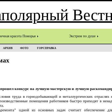
нечная красота Поморья
Экстрим по душе
АРХИВ
ФОТО
ГОРСПРАВКА
мах
прошел конкурс на лучшую мастерскую и лучшую раскомандир
условия труда в горнодобывающей и металлургических отраслях 
роизводственные помещения работников быстро приходят в нена
та.
льремонта” одной из основных задач считает обеспечение дл