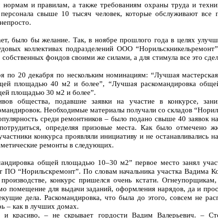
нормам и правилам, а также требованиям охраны труда и техник
 персонала свыше 10 тысяч человек, которые обслуживают все 
 непросто.
т, было бы желание. Так, в ноябре прошлого года в целях улучш
рудовых коллективах подразделений ООО “Норильскникельремонт
собственных фондов своими же силами, а для стимула все это сдел
ря по 20 декабря по нескольким номинациям: “Лучшая мастерска
щей площадью 40 м2 и более”, “Лучшая раскомандировка обще
ей площадью 30 м2 и более”.
ивов общества, подавшие заявки на участие в конкурсе, зан
омандировок. Необходимые материалы получали со складов “Норил
пулярность среди ремонтников – было подано свыше 40 заявок на
потрудиться, определяя призовые места. Как было отмечено ж
участники конкурса проявляли инициативу и не останавливались на
сметические ремонты в следующих.
андировка общей площадью 10–30 м2” первое место занял учас
т ПО “Норильскремонт”. По словам начальника участка Вадима К
производстве, конкурс пришелся очень кстати. Огнеупорщикам,
мо помещение для выдачи заданий, оформления нарядов, да и прос
екущие дела. Раскомандировка, что была до этого, совсем не расп
рь – как в лучших домах.
о и красиво, – не скрывает гордости Вадим Валерьевич. – С