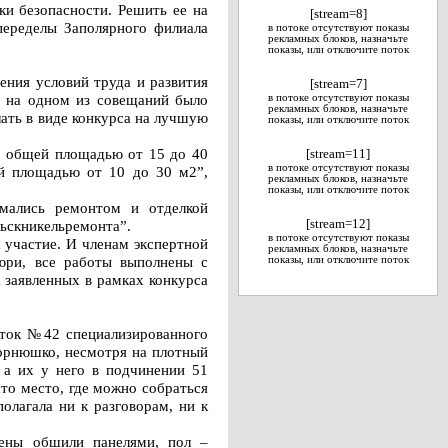
и безопасности. Решить ее на
[stream=8]
переделы Заполярного филиала
в потоке отсутствуют показы
рекламных блоков, назначьте
показы, или отключите поток
ения условий труда и развития
[stream=7]
” на одном из совещаний было
в потоке отсутствуют показы
рекламных блоков, назначьте
ать в виде конкурса на лучшую
показы, или отключите поток
я общей площадью от 15 до 40
[stream=11]
в потоке отсутствуют показы
й площадью от 10 до 30 м2”,
рекламных блоков, назначьте
показы, или отключите поток
имались ремонтом и отделкой
ьскникельремонта”.
[stream=12]
в потоке отсутствуют показы
 участие. И членам экспертной
рекламных блоков, назначьте
юри, все работы выполнены с
показы, или отключите поток
 заявленных в рамках конкурса
ток №42 специализированного
орнюшко, несмотря на плотный
 а их у него в подчинении 51
то место, где можно собраться
олагала ни к разговорам, ни к
тены обшили панелями, пол –