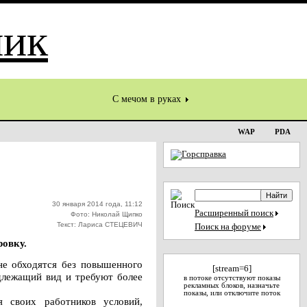
С мечом в руках
WAP
PDA
30 января 2014 года, 11:12
Расширенный поиск
Фото: Николай Щипко
Текст: Лариса СТЕЦЕВИЧ
Поиск на форуме
овку.
не обходятся без повышенного
[stream=6]
длежащий вид и требуют более
в потоке отсутствуют показы
рекламных блоков, назначьте
показы, или отключите поток
я своих работников условий,