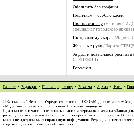
Обошлись без графики
Новичкам – особые каски
Про неотложку
(Евгения СИДО
специалист городского архива)
По-прежнему скорая
(Лариса 
Железные руки
(Лариса СТЕЦ
За долги повысилась расплата
СТЕЦЕВИЧ)
Гороскоп
Главная
•
Редакция
•
Письмо редактору
•
Реклама
•
Архив
•
Фото
•
Гор
©
Заполярный Вестник
. Учредитель газеты — ООО «Медиакомпания «Северн
«Медиакомпания «Северный город». Все права защищены.
При полном или частичном использовании материалов ссылка на «Заполярны
размещении материалов в интернете — гиперссылка на «Заполярный Вестник
газеты не предоставляет справочную информацию. Редакция не несет ответ
содержащуюся в рекламных объявлениях.