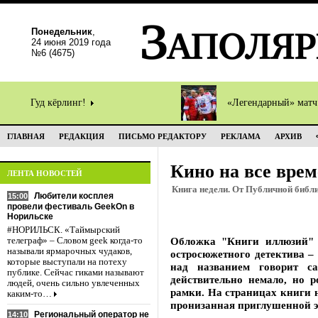
Понедельник
,
24 июня 2019 года
№6 (4675)
Гуд кёрлинг!
«Легендарный» мат
ГЛАВНАЯ
РЕДАКЦИЯ
ПИСЬМО РЕДАКТОРУ
РЕКЛАМА
АРХИВ
Кино на все врем
ЛЕНТА НОВОСТЕЙ
Книга недели. От Публичной библ
Любители косплея
15:00
провели фестиваль GeekOn в
Норильске
#НОРИЛЬСК. «Таймырский
Обложка "Книги иллюзий" 
телеграф» – Словом geek когда-то
называли ярмарочных чудаков,
остросюжетного детектива –
которые выступали на потеху
над названием говорит с
публике. Сейчас гиками называют
действительно немало, но 
людей, очень сильно увлеченных
рамки. На страницах книги 
каким-то…
пронизанная приглушенной э
Региональный оператор не
14:10