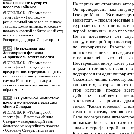
может вывезти мусор из
На первых же страницах автор 
поселков Таймыра
Он преподносит нам интриг
#НОРИЛЬСК. «Таймырский
Гекторе Манне. "Все выглядел
телеграф» – «РостТех» –
вернется", – писали местные 
региональный оператор по вывозу
журналисты так и не нашли. 
твердых коммунальных отходов –
первой величины, и со времене
подало в краевой арбитражный суд
иск к управлению
Почти шестьдесят лет спус
Росприроднадзора. Оператор…
книгу, в которой проанализи
по киноархивам Европы и 
На предприятиях
14:05
почтовом ящике исследова
Заполярного филиала
«Норникеля» зажигают елки
утверждавшей, что ей изв
Постаревший актер хочет рас
#НОРИЛЬСК. «Таймырский
телеграф» – По традиции на
и даже готов показать свои п
предприятиях-передовиках в день
подозревал ни один кинокритик
выполнения плана устанавливают
Сюжетная линия, повествующ
символ Нового года – елку и
кинолентах, которые никто н
зажигают на ней гирлянды. Таким
этой истории, прежде всег
образом…
Действие изобилует нео
В Публичной библиотеке
13:25
открытиями и прочими драм
начали монтировать выставку
темой "Книги иллюзий" стала
«Книга Севера»
самого писателя, решившего 
#НОРИЛЬСК. «Таймырский
Свое исследование литературо
телеграф» – Выставка «Книга
Севера» – завершающий этап
попыткой бегства от самого
большого межмузейного проекта
авиакатастрофе герой погр
«Освоение Севера: тысяча лет
Благодаря короткометражке Г