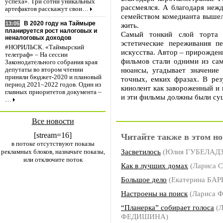
успеха». Три сотни уникальных
рассмеялся. А благодаря неж
артефактов расскажут свои…
семейством комедианта вышел 
В 2020 году на Таймыре
13:05
жить.
планируется рост налоговых и
Самый тонкий слой торта 
неналоговых доходов
эстетические переживания п
#НОРИЛЬСК. «Таймырский
искусства. Автор – прирожден
телеграф» – На сессии
фильмов стали одними из сам
Законодательного собрания края
нюансы, угадывает значение
депутаты во втором чтении
приняли бюджет-2020 и плановый
точных, емких фразах. В ре
период 2021–2022 годов. Один из
кинолент как завороженный и 
главных приоритетов документа –
и эти фильмы должны были су
…
Все новости
[stream=16]
Читайте также в этом но
в потоке отсутствуют показы
Засветилось
(Юлия ГУБЕЛАДЗ
рекламных блоков, назначьте показы,
или отключите поток
Как в лучших домах
(Лариса 
Большое дело
(Екатерина БА
Настроены на поиск
(Лариса
“Планерка” собирает голоса
(Л
ФЕДИШИНА)