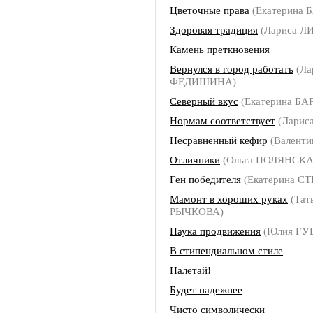
Цветочные права
(Екатерина 
Здоровая традиция
(Лариса Л
Камень преткновения
Вернулся в город работать
(Ла
ФЕДИШИНА)
Северный вкус
(Екатерина БА
Нормам соответствует
(Лариса
Несравненный кефир
(Валенти
Отличники
(Ольга ПОЛЯНСКА
Ген победителя
(Екатерина С
Мамонт в хороших руках
(Тат
РЫЧКОВА)
Наука продвижения
(Юлия ГУ
В стипендиальном стиле
Налетай!
Будет надежнее
Чисто символически