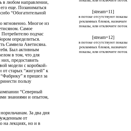
показы, или отключите поток
ть в любом направлении,
 его еще. Позаниматься
[stream=11]
пасибо “Обогатительной
в потоке отсутствуют показы
рекламных блоков, назначьте
ло мгновенно. Многое из
показы, или отключите поток
ветисяном. Самое
. Потребителю подчас
[stream=12]
бором определиться.
в потоке отсутствуют показы
сть Самвела Аветисяна.
рекламных блоков, назначьте
себя. Был активным
показы, или отключите поток
елом в том, что для
я них, предоставить
вой модели с коробкой-
 от старых “жигулей” к
 “Фабрику” я пришел за
принести пользу
акомпании “Северный
ыми знаниями и опытом,
норильчанам. За два дня
збужденным от
 на лекциях, но и в