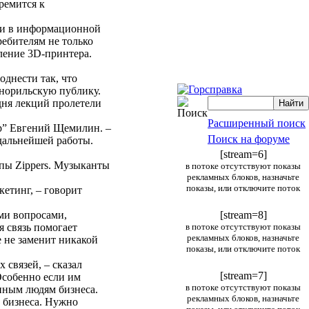
ремится к
ями в информационной
ребителям не только
ление 3D-принтера.
днести так, что
 норильскую публику.
 дня лекций пролетели
Расширенный поиск
ыр” Евгений Щемилин. –
Поиск на форуме
дальнейшей работы.
[stream=6]
пы Zippers. Музыканты
в потоке отсутствуют показы
рекламных блоков, назначьте
показы, или отключите поток
кетинг, – говорит
ми вопросами,
[stream=8]
 связь помогает
в потоке отсутствуют показы
рекламных блоков, назначьте
 не заменит никакой
показы, или отключите поток
 связей, – сказал
[stream=7]
Особенно если им
в потоке отсутствуют показы
енным людям бизнеса.
рекламных блоков, назначьте
е бизнеса. Нужно