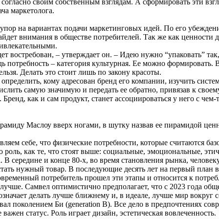
 согласно своим собственным взглядам. А сформировать эти взгл
ача маркетолога.
упор на вариантах подачи маркетинговых идей. По его убеждени
 найдет внимания в обществе потребителей. Так же как ценности
ивлекательными.
ет востребован, – утверждает он. – Идею нужно “упаковать” так
дь потребность – категория культурная. Ее можно формировать. 
ьзя. Делать это стоит лишь по закону красоты.
 определить, кому адресован бренд его компании, изучить систе
слить самую значимую и передать ее обратно, привязав к своему
. Бренд, как и сам продукт, станет ассоциироваться у него с чем
рамиду Маслоу вверх ногами, в шутку назвав ее пирамидой цен
вляем себе, что физические потребности, которые считаются баз
роль, как те, что стоят выше: социальные, эмоциональные, этич
. В середине и конце 80-х, во время становления рынка, человек
стать нужный товар. В последующие десять лет на первый план 
овременный потребитель прошел эти этапы и относится к потре
я лучше. Самвел оптимистично предполагает, что с 2023 года общ
значает делать лучше ближнему и, в идеале, лучше мир вокруг с
вал поколением Би (generation B). Все дело в предпочтениях со
важен статус. Роль играет дизайн, эстетическая вовлеченность.