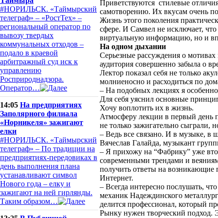
Таймыра
Приветствуются стилевые отличия 
#НОРИЛЬСК. «Таймырский
самотворению. Их вкусам очень по
телеграф» – «РостТех» –
Жизнь этого поколения практичес
региональный оператор по
сфере. И Самвел не исключает, что
вывозу твердых
виртуальную информацию, но и вп
коммунальных отходов –
На одном дыхании
подало в краевой
Серьезные рассуждения о мотивах 
арбитражный суд иск к
аудитория совершенно забыла о вр
управлению
Лектор показал себя не только аку
Росприроднадзора.
молниеносно и расходиться по дом
Оператор…
– На подобных лекциях я особенн
Для себя уяснил основные принцип
14:05
На предприятиях
Хочу воплотить их в жизнь.
Заполярного филиала
Атмосферу лекции в первый день 
«Норникеля» зажигают
не только зажигательно сыграли, 
елки
– Ведь все связано. И в музыке, в
#НОРИЛЬСК. «Таймырский
Вячеслав Галайда, музыкант групп
телеграф» – По традиции на
– Я прихожу на “Фабрику” уже вто
предприятиях-передовиках в
современными трендами и веяниями
день выполнения плана
получить ответы на возникающие 
устанавливают символ
Интернет.
Нового года – елку и
– Всегда интересно послушать, что
зажигают на ней гирлянды.
механик Надеждинского металлург
Таким образом…
делится профессионал, который пр
Рынку нужен творческий подход. Э