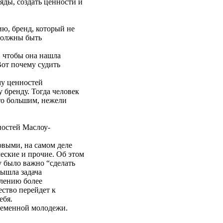
яды, создать ценности и
ю, бренд, который не
 должны быть
, чтобы она нашла
Вот почему судить
му ценностей
 бренду. Тогда человек
-то большим, нежели
ностей Маслоу-
овыми, на самом деле
еские и прочие. Об этом
у было важно “сделать
вышла задача
блению более
ество перейдет к
ебя.
временной молодежи.