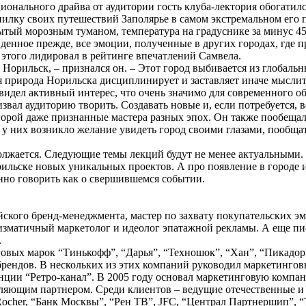
онального драйва от аудитории гость клуба-лектория обогатился
илку своих путешествий Заполярье в самом экстремальном его 
ытый морозным туманом, температура на градуснике за минус 45
денное прежде, все эмоции, полученные в других городах, где п
 этого лидировал в рейтинге впечатлений Самвела.
в Норильск, – признался он. – Этот город выбивается из глобаль
ая природа Норильска дисциплинирует и заставляет иначе мысли
увидел активный интерес, что очень значимо для современного о
вал аудиторию творить. Создавать новые и, если потребуется, в
 порой даже признанные мастера разных эпох. Он также пообещал
 у них возникло желание увидеть город своими глазами, пообщат
олжается. Следующие темы лекций будут не менее актуальными.
ильске новых уникальных проектов. А про появление в городе 
нно говорить как о свершившемся событии.
ского бренд-менеджмента, мастер по захвату покупательских э
зматичный маркетолог и идеолог эпатажной рекламы. А еще пис
.
говых марок “Тинькофф”, “Дарья”, “Техношок”, “Хан”, “Пикадор”
брендов. В нескольких из этих компаний руководил маркетинго
нции “Ретро-канал”. В 2005 году основал маркетинговую компан
вляющим партнером. Среди клиентов – ведущие отечественные и
 Rocher, “Банк Москвы”, “Рен ТВ”, JFC, “Централ Партнершип”, 