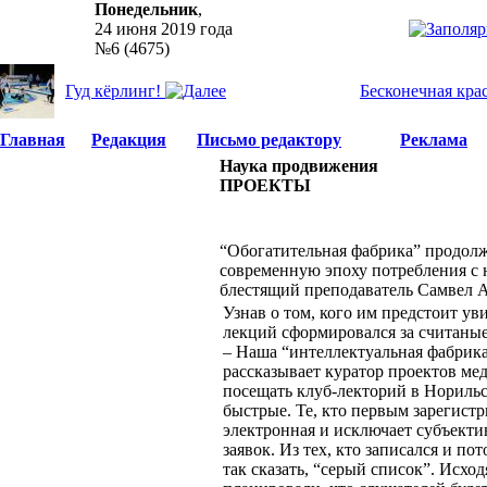
Понедельник
,
24 июня 2019 года
№6 (4675)
Гуд кёрлинг!
Бесконечная кра
Главная
Редакция
Письмо редактору
Реклама
Наука продвижения
ПРОЕКТЫ
“Обогатительная фабрика” продолж
современную эпоху потребления с 
блестящий преподаватель Самве
Узнав о том, кого им предстоит ув
лекций сформировался за считаные
– Наша “интеллектуальная фабрика
рассказывает куратор проектов ме
посещать клуб-лекторий в Норильс
быстрые. Те, кто первым зарегистр
электронная и исключает субъекти
заявок. Из тех, кто записался и 
так сказать, “серый список”. Исхо