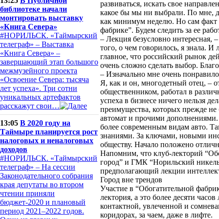
13:25
В Публичной
развиваться, искать свое направл
библиотеке начали
какое бы мы ни выбрали. По мне, д
монтировать выставку
как минимум неделю. Но сам факт 
«Книга Севера»
фабрике”. Будем следить за ее раб
#НОРИЛЬСК. «Таймырский
– Лекция безусловно интересная, –
телеграф» – Выставка
того, о чем говорилось, я знала. 
«Книга Севера» –
главное, что российский рынок де
завершающий этап большого
очень сложно сделать выбор. Благ
межмузейного проекта
– Изначально мне очень понравило
«Освоение Севера: тысяча
Я, как и он, многодетный отец, –
лет успеха». Три сотни
общественником, работал в различн
уникальных артефактов
успеха в бизнесе ничего нельзя де
расскажут свои…
преимущества, которых прежде не 
автомат и прочими дополнениями. 
13:05
В 2020 году на
более современным видам авто. Та
Таймыре планируется рост
знаниями. За ключами, новыми ин
налоговых и неналоговых
обществу. Начало положено отлич
доходов
Напомним, что клуб-лекторий “Об
#НОРИЛЬСК. «Таймырский
город” и ГМК “Норильский никель
телеграф» – На сессии
предполагающий лекции интеллект
Законодательного собрания
Город вне трендов
края депутаты во втором
Участие в “Обогатительной фабрик
чтении приняли
лектория, а это более десяти часо
бюджет-2020 и плановый
контактной, увлеченной и сомнева
период 2021–2022 годов.
коридорах, за чаем, даже в лифте.