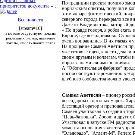
Один из главных
По традиции проекта помимо эмоци
приоритетов документа –…
норильским опытом, получил в коп
этом январе фантастический, покр
северного города перекрыло все ви
Все новости
Даже от Владивостока, который до
[stream=16]
– По правде говоря, я робел ехать 
в потоке отсутствуют показы
Европе, где все одинаково. Суров
рекламных блоков, назначьте
очень понравились. В их глазах я 
показы, или отключите поток
На прощание Самвел Аветисян приз
уже готовые идеи, как это делали
своим друзьям и коллегам, чтобы и
норильчанами своими знаниями.
А “Обогатительная фабрика” прод
поспособствуют зарождению в Нор
клубного сообщества можно увере
Самвел Аветисян
– пионер россий
легендарных торговых марок. Хари
блестящий оратор и преподаватель
Самвел участвовал в создании тор
“Царь-батюшка”, Zooom и других 
Участвовал в запуске FM-радиоста
момента основания является упра
“Эльдорадо”, “Атлант-М”, Ferrero