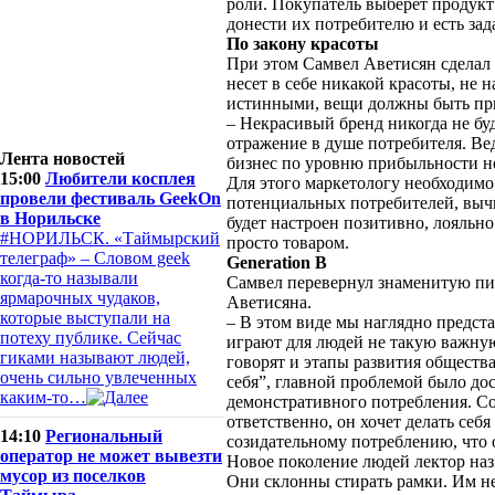
роли. Покупатель выберет продукт
донести их потребителю и есть зад
По закону красоты
При этом Самвел Аветисян сделал 
несет в себе никакой красоты, не
истинными, вещи должны быть пр
– Некрасивый бренд никогда не буд
отражение в душе потребителя. Ве
Лента новостей
бизнес по уровню прибыльности нел
15:00
Любители косплея
Для этого маркетологу необходимо
провели фестиваль GeekOn
потенциальных потребителей, вычи
в Норильске
будет настроен позитивно, лояльно
#НОРИЛЬСК. «Таймырский
просто товаром.
телеграф» – Словом geek
Generation B
когда-то называли
Самвел перевернул знаменитую пи
ярмарочных чудаков,
Аветисяна.
которые выступали на
– В этом виде мы наглядно предста
потеху публике. Сейчас
играют для людей не такую важную 
гиками называют людей,
говорят и этапы развития общества
очень сильно увлеченных
себя”, главной проблемой было до
каким-то…
демонстративного потребления. С
ответственно, он хочет делать себ
14:10
Региональный
созидательному потреблению, что о
оператор не может вывезти
Новое поколение людей лектор наз
мусор из поселков
Они склонны стирать рамки. Им не 