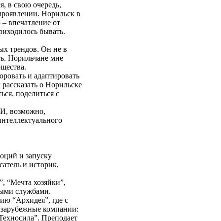
, в свою очередь,
проявлении. Норильск в
 – впечатление от
риходилось бывать.
ных трендов. Он не в
ть. Норильчане мне
бщества.
оровать и адаптировать
 рассказать о Норильске
ься, поделиться с
 И, возможно,
интеллектуального
моций и запуску
атель и историк,
, “Мечта хозяйки”,
выми службами.
ию “Архидея”, где с
 зарубежные компании:
“Техносила”. Преподает