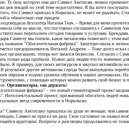
ение. Ту базу, которую нам дал Самвел Аветисян, можно примени
ва дня лекций по этой теме недостаточно. Я бы хотел послушать
того, что Самвел приехал в Норильск, не может не радовать. С
отой и обязательно еще придем.
 подтвердила бухгалтер Наталья Ткач. – Время для меня пролете
И ловила себя на мысли, что постоянно соглашаюсь с Самвелом А
йствительно переполнен сегодня товарами и услугами. Брендами
одаря Самвелу мы поняли, какие механизмы помогают с этим вы
сь название “Обогатительная фабрика”. Заинтересовала и лично
 отметил предприниматель Виталий Андреев. – Тоже долго искал 
ых организациях, теперь вот занялся бизнесом. Согласен с Самв
лать только ради прибыли. Нужно дать людям что-то значимое дл
было. К примеру, для своих автокурсов я закупил автомобили но
В результате другие автошколы города были вынуждены перейти
ким образом я поднял уровень обучения в наших автошколах. На
струментами, с помощью которых можно развить свой бизнес и 
ное.
Организаторы, так держать!
огатительная фабрика” – это новый гуманитарный проект меди
”. Интеллектуальный проект, призванный обогатить людей нов
уальных звезд современности в Норильске.
е” Самвелу Аветисяну пришлось по душе не меньше, чем самим 
в лекции, Самвел не присел ни разу. Свое состояние он назвал во
ющейся аудитории. Вопросы и разговоры продолжались не только