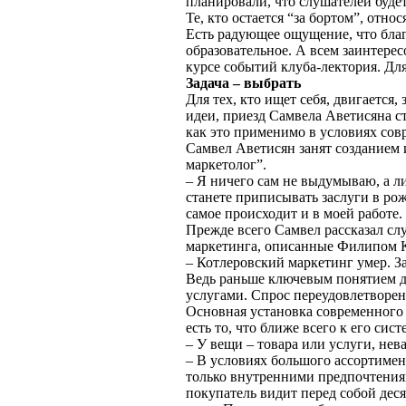
планировали, что слушателей будет
Те, кто остается “за бортом”, отн
Есть радующее ощущение, что благ
образовательное. А всем заинтере
курсе событий клуба-лектория. Дл
Задача – выбрать
Для тех, кто ищет себя, двигается
идеи, приезд Самвела Аветисяна с
как это применимо в условиях сов
Самвел Аветисян занят созданием и
маркетолог”.
– Я ничего сам не выдумываю, а л
станете приписывать заслуги в ро
самое происходит и в моей работе.
Прежде всего Самвел рассказал слу
маркетинга, описанные Филипом К
– Котлеровский маркетинг умер. За 
Ведь раньше ключевым понятием д
услугами. Спрос переудовлетворен.
Основная установка современного 
есть то, что ближе всего к его си
– У вещи – товара или услуги, нев
– В условиях большого ассортимент
только внутренними предпочтения
покупатель видит перед собой деся