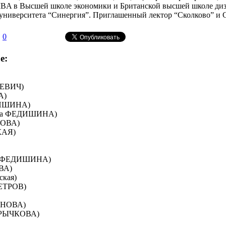
BA в Высшей школе экономики и Британской высшей школе диз
 университета “Синергия”. Приглашенный лектор “Сколково” и
0
е:
ЦЕВИЧ)
А)
ДИШИНА)
са ФЕДИШИНА)
КОВА)
КАЯ)
а ФЕДИШИНА)
ВА)
ская)
ЕТРОВ)
АНОВА)
 РЫЧКОВА)