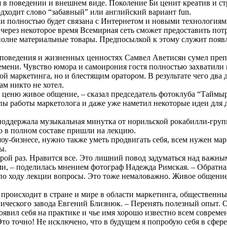
в поведении и внешнем виде. Поколение Би ценит креатив и ст
дходит слово “забавный” или английский вариант fun.
ки полностью будет связана с Интернетом и новыми технологи
 через некоторое время Всемирная сеть сможет предоставить пот
олне материальные товары. Предпосылкой к этому служит появ
поведения и жизненных ценностях Самвел Аветисян сумел препо
емени. Чувство юмора и самоирония гостя полностью захватили
лой маркетинга, но и блестящим оратором. В результате чего два
ам никто не хотел.
о ценю живое общение, – сказал председатель фотоклуба “Тайм
ы работы маркетолога и даже уже наметил некоторые идеи для 
поддержала музыкальная минутка от норильской рокабилли-груп
но в полном составе пришли на лекцию.
 шоу-бизнесе, нужно также уметь продвигать себя, всем нужен мар
ы.
рой раз. Нравится все. Это лишний повод задуматься над важны
, – поделилась мнением фотограф Надежда Римская. – Обратная
по ходу лекции вопросы. Это тоже немаловажно. Живое общение
 происходит в стране и мире в области маркетинга, общественных
ического завода Евгений Близнюк. – Перенять полезный опыт. 
оявил себя на практике и чье имя хорошо известно всем соврем
то точно! Не исключено, что в будущем я попробую себя в сфер