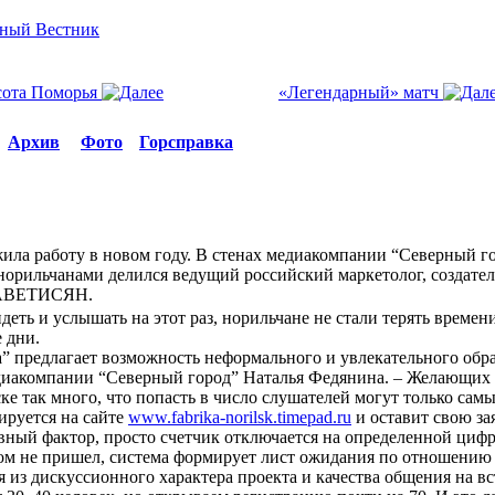
сота Поморья
«Легендарный» матч
Архив
Фото
Горсправка
ила работу в новом году. В стенах медиакомпании “Северный г
норильчанами делился ведущий российский маркетолог, создател
л АВЕТИСЯН.
идеть и услышать на этот раз, норильчане не стали терять време
 дни.
” предлагает возможность неформального и увлекательного обра
диакомпании “Северный город” Наталья Федянина. – Желающих у
ке так много, что попасть в число слушателей могут только сам
ируется на сайте
www.fabrika-norilsk.timepad.ru
и оставит свою за
вный фактор, просто счетчик отключается на определенной цифр
потом не пришел, система формирует лист ожидания по отношени
дя из дискуссионного характера проекта и качества общения на в