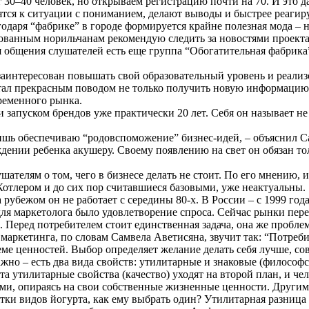
 30–40 человек, но открываем регистрацию почти на 70. И это д
осятся к ситуации с пониманием, делают выводы и быстрее реаги
одаря “фабрике” в городе формируется крайне полезная мода – 
сованным норильчанам рекомендую следить за новостями проекта,
я общения слушателей есть еще группа “Обогатительная фабрика
, заинтересован повышать свой образовательный уровень и реали
тал прекрасным поводом не только получить новую информацию, 
ременного рынка.
 запуском брендов уже практически 20 лет. Себя он называет не
ишь обеспечиваю “родовспоможение” бизнес-идей, – объяснил С
ждении ребенка акушеру. Своему появлению на свет он обязан то
шателям о том, чего в бизнесе делать не стоит. По его мнению,
отлером и до сих пор считавшиеся базовыми, уже неактуальны.
рубежом он не работает с середины 80-х. В России – с 1999 года,
ля маркетолога было удовлетворение спроса. Сейчас рынки пе
 Перед потребителем стоит единственная задача, она же проблем
маркетинга, по словам Самвела Аветисяна, звучит так: “Потреби
стеме ценностей. Выбор определяет желание делать себя лучше, со
ажно – есть два вида свойств: утилитарные и знаковые (философс
а утилитарные свойства (качество) уходят на второй план, и че
ми, опираясь на свои собственные жизненные ценности. Другим
тки видов йогурта, как ему выбрать один? Утилитарная разница 