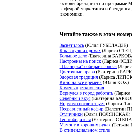
основы брендинга по программе M
кафедрой маркетинга и брендинга
экономики.
Читайте также в этом номер
Засветилось
(Юлия ГУБЕЛАДЗЕ)
Как в лучших домах
(Лариса СТЕ
Большое дело
(Екатерина БАРКОВ
Настроены на поиск
(Лариса ФЕ
“Планерка” собирает голоса
(Лари
Цветочные права
(Екатерина БАР
Здоровая традиция
(Лариса ЛИПС
Кино на все времена
(Юлия КОХ)
Камень преткновения
Вернулся в город работать
(Ларис
Северный вкус
(Екатерина БАРКО
Нормам соответствует
(Лариса Лип
Несравненный кефир
(Валентин П
Отличники
(Ольга ПОЛЯНСКАЯ)
Ген победителя
(Екатерина СТЕП
Мамонт в хороших руках
(Татьяна
В стипендиальном стиле