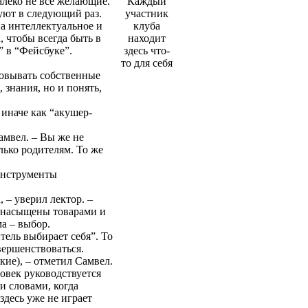
алеко не все желающие.
Каждый
руют в следующий раз.
участник
на интеллектуальное и
клуба
 чтобы всегда быть в
находит
” в “Фейсбуке”.
здесь что-
то для себя
зовывать собственные
знания, но и понять,
 иначе как “акушер-
амвел. – Вы же не
лько родителям. То же
 инструменты
 – уверил лектор. –
ренасыщены товарами и
а – выбор.
тель выбирает себя”. То
вершенствоваться.
кие), – отметил Самвел.
ловек руководствуется
и словами, когда
здесь уже не играет