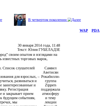
В четвертом поколении
WAP
PDA
30 января 2014 года, 11:48
Текст: Юлия ГУБЕЛАДЗЕ
ород” своим опытом и взглядами на
ь известных торговых марок,
ни. Список слушателей
Самвел
Аветисян
зования для взрослых, –
Рокабилли-
читься, развиваться и
группа
ые заинтересованные и
Zippers
явку. Регистрация
поддержала
е и закрывает прием
атмосферу
ю к будущим событиям,
и тему
стречах, мы
лекции