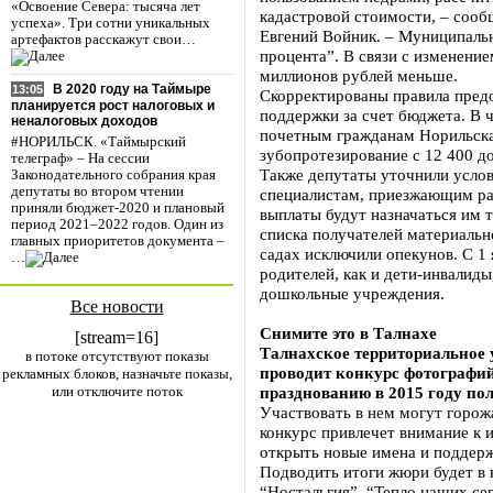
«Освоение Севера: тысяча лет
кадастровой стоимости, – сооб
успеха». Три сотни уникальных
Евгений Войник. – Муниципаль
артефактов расскажут свои…
процента”. В связи с изменение
миллионов рублей меньше.
В 2020 году на Таймыре
13:05
Скорректированы правила пред
планируется рост налоговых и
поддержки за счет бюджета. В
неналоговых доходов
почетным гражданам Норильска
#НОРИЛЬСК. «Таймырский
зубопротезирование с 12 400 до
телеграф» – На сессии
Также депутаты уточнили усло
Законодательного собрания края
депутаты во втором чтении
специалистам, приезжающим ра
приняли бюджет-2020 и плановый
выплаты будут назначаться им 
период 2021–2022 годов. Один из
списка получателей материальн
главных приоритетов документа –
садах исключили опекунов. С 1
…
родителей, как и дети-инвалид
дошкольные учреждения.
Все новости
Снимите это в Талнахе
[stream=16]
Талнахское территориальное
в потоке отсутствуют показы
проводит конкурс фотографи
рекламных блоков, назначьте показы,
или отключите поток
празднованию в 2015 году по
Участвовать в нем могут горожа
конкурс привлечет внимание к 
открыть новые имена и поддер
Подводить итоги жюри будет в 
“Ностальгия”, “Тепло наших се