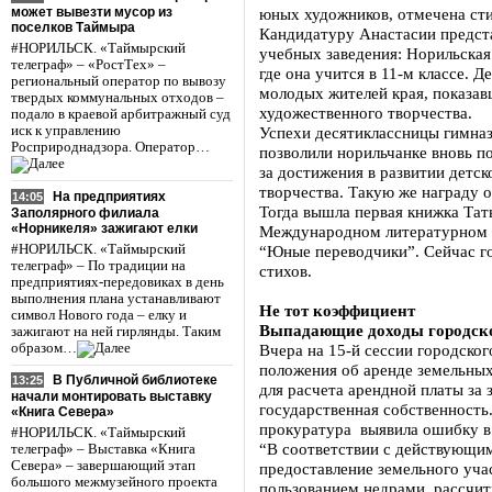
может вывезти мусор из
юных художников, отмечена ст
поселков Таймыра
Кандидатуру Анастасии предста
#НОРИЛЬСК. «Таймырский
учебных заведения: Норильская
телеграф» – «РостТех» –
где она учится в 11-м классе.
региональный оператор по вывозу
молодых жителей края, показав
твердых коммунальных отходов –
художественного творчества.
подало в краевой арбитражный суд
иск к управлению
Успехи десятиклассницы гимна
Росприроднадзора. Оператор…
позволили норильчанке вновь 
за достижения в развитии детс
творчества. Такую же награду 
На предприятиях
14:05
Тогда вышла первая книжка Тат
Заполярного филиала
«Норникеля» зажигают елки
Международном литературном к
#НОРИЛЬСК. «Таймырский
“Юные переводчики”. Сейчас го
телеграф» – По традиции на
стихов.
предприятиях-передовиках в день
выполнения плана устанавливают
Не тот коэффициент
символ Нового года – елку и
Выпадающие доходы городско
зажигают на ней гирлянды. Таким
образом…
Вчера на 15-й сессии городског
положения об аренде земельных
В Публичной библиотеке
13:25
для расчета арендной платы за 
начали монтировать выставку
государственная собственность.
«Книга Севера»
прокуратура выявила ошибку в
#НОРИЛЬСК. «Таймырский
“В соответствии с действующим
телеграф» – Выставка «Книга
Севера» – завершающий этап
предоставление земельного учас
большого межмузейного проекта
пользованием недрами, рассчит