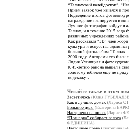
“Талнахский калейдоскоп”, “Не
Прием заявок уже начался и пр
Подведение итогов фотоконкурс
награждение планируется в конц
Лучшие фотографии войдут в а
Талнах, и в течение 2015 года 
различных учреждениях района
Как рассказала “ЗВ” член жюри
культуры и искусства админист
большой фотоальбом “Талнах – 
2000 году. Авторами его были 
Лидия Уляницкая и фотохудожн
К 45-летию района вышел в све
золотому юбилею еще не приду
подскажут.
Читайте также в этом ном
Засветилось
(Юлия ГУБЕЛАДЗЕ
Как в лучших домах
(Лариса С
Большое дело
(Екатерина БАРК
Настроены на поиск
(Лариса 
“Планерка” собирает голоса
(Ла
ФЕДИШИНА)
Цветочные права
(Екатерина Б