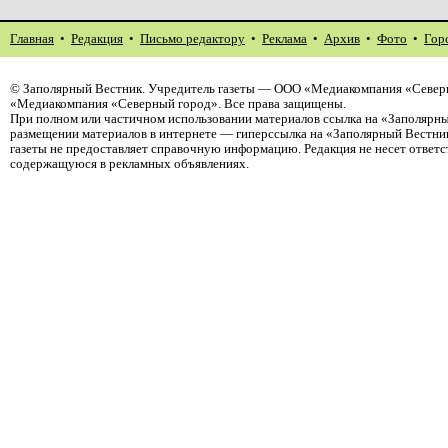
Главная
•
Редакция
•
Письмо редактору
•
Реклама
•
Архив
•
Фото
•
Гор
©
Заполярный Вестник
. Учредитель газеты — ООО «Медиакомпания «Северн
«Медиакомпания «Северный город». Все права защищены.
При полном или частичном использовании материалов ссылка на «Заполярны
размещении материалов в интернете — гиперссылка на «Заполярный Вестник
газеты не предоставляет справочную информацию. Редакция не несет ответ
содержащуюся в рекламных объявлениях.