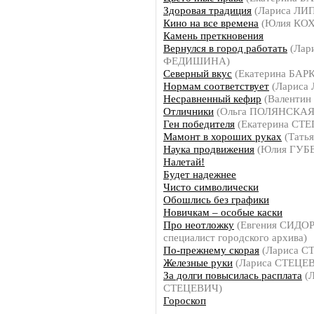
Здоровая традиция
(Лариса ЛИ
Кино на все времена
(Юлия КОХ
Камень преткновения
Вернулся в город работать
(Лар
ФЕДИШИНА)
Северный вкус
(Екатерина БАР
Нормам соответствует
(Лариса 
Несравненный кефир
(Валентин
Отличники
(Ольга ПОЛЯНСКАЯ
Ген победителя
(Екатерина СТ
Мамонт в хороших руках
(Тать
Наука продвижения
(Юлия ГУБ
Налетай!
Будет надежнее
Чисто символически
Обошлись без графики
Новичкам – особые каски
Про неотложку
(Евгения СИДОР
специалист городского архива)
По-прежнему скорая
(Лариса С
Железные руки
(Лариса СТЕЦЕ
За долги повысилась расплата
(Л
СТЕЦЕВИЧ)
Гороскоп