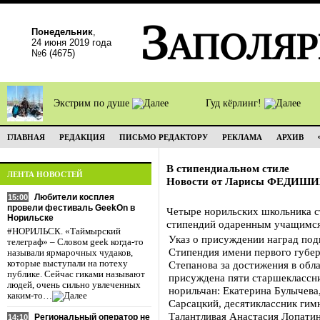
Понедельник
,
24 июня 2019 года
№6 (4675)
Экстрим по душе
Гуд кёрлинг!
ГЛАВНАЯ
РЕДАКЦИЯ
ПИСЬМО РЕДАКТОРУ
РЕКЛАМА
АРХИВ
В стипендиальном стиле
ЛЕНТА НОВОСТЕЙ
Новости от Ларисы ФЕДИШ
Любители косплея
15:00
провели фестиваль GeekOn в
Четыре норильских школьника 
Норильске
стипендий одаренным учащимся
#НОРИЛЬСК. «Таймырский
Указ о присуждении наград подп
телеграф» – Словом geek когда-то
Стипендия имени первого губе
называли ярмарочных чудаков,
которые выступали на потеху
Степанова за достижения в обл
публике. Сейчас гиками называют
присуждена пяти старшеклассни
людей, очень сильно увлеченных
норильчан: Екатерина Булычева,
каким-то…
Сарсацкий, десятиклассник гим
Талантливая Анастасия Лопатин
Региональный оператор не
14:10