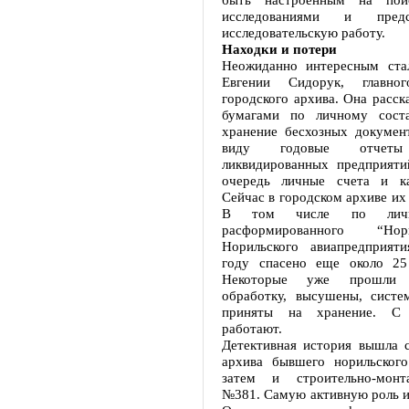
исследованиями и пред
исследовательскую работу.
Находки и потери
Неожиданно интересным ста
Евгении Сидорук, главног
городского архива. Она расска
бумагами по личному соста
хранение бесхозных докумен
виду годовые отче
ликвидированных предприяти
очередь личные счета и ка
Сейчас в городском архиве их 
В том числе по личн
расформированного “Но
Норильского авиапредприят
году спасено еще около 25
Некоторые уже прошли г
обработку, высушены, систе
приняты на хранение. С
работают.
Детективная история вышла 
архива бывшего норильского
затем и строительно-монт
№381. Самую активную роль и