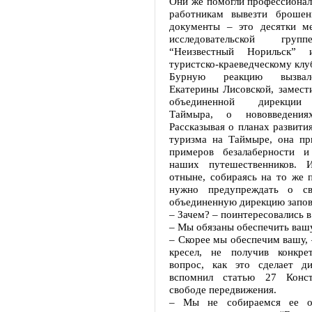
Они же помогли профессиона
работникам вывезти брошен
документы – это десятки м
исследовательской груп
“Неизвестный Норильск” 
туристско-краеведческому клу
Бурную реакцию вызвал
Екатерины Лисовской, замест
объединенной дирекции 
Таймыра, о нововведения
Рассказывая о планах развития
туризма на Таймыре, она при
примеров безалаберности и
наших путешественников. И
отныне, собираясь на то же 
нужно предупреждать о с
объединенную дирекцию запов
– Зачем? – поинтересовались в 
– Мы обязаны обеспечить вашу
– Скорее мы обеспечим вашу, 
кресел, не получив конкре
вопрос, как это сделает ди
вспомнил статью 27 Конс
свободе передвижения.
– Мы не собираемся ее ог