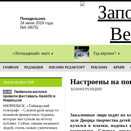
Понедельник
,
24 июня 2019 года
№6 (4675)
«Легендарный» матч
Гуд кёрлинг!
ГЛАВНАЯ
РЕДАКЦИЯ
ПИСЬМО РЕДАКТОРУ
РЕКЛАМА
АРХИВ
Настроены на по
ЛЕНТА НОВОСТЕЙ
КОНФЕРЕНЦИИ
Любители косплея
15:00
провели фестиваль GeekOn в
Норильске
#НОРИЛЬСК. «Таймырский
телеграф» – Словом geek когда-то
Закаленные люди ходят на к
называли ярмарочных чудаков,
которые выступали на потеху
зале Дворца творчества детей
публике. Сейчас гиками называют
кутался в платки, надевал 
людей, очень сильно увлеченных
расходился. Слушал докла