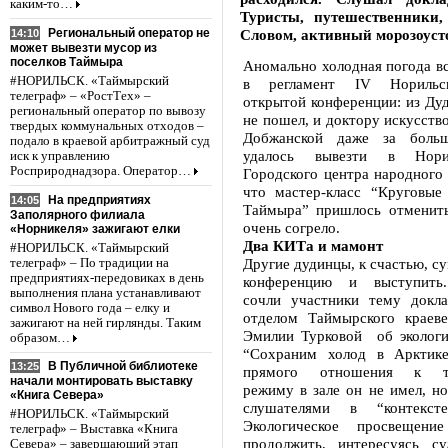
каким-то…
Туристы, путешественники
Региональный оператор не
Словом, активный морозоуст
14:10
может вывезти мусор из
поселков Таймыра
Аномально холодная погода в
#НОРИЛЬСК. «Таймырский
в регламент IV Норильск
телеграф» – «РостТех» –
открытой конференции: из Ду
региональный оператор по вывозу
не пошел, и доктору искусств
твердых коммунальных отходов –
Добжанской даже за боль
подало в краевой арбитражный суд
удалось вывезти в Нори
иск к управлению
Росприроднадзора. Оператор…
Городского центра народного 
что мастер-класс “Круговые
На предприятиях
14:05
Таймыра” пришлось отменить
Заполярного филиала
очень согрело.
«Норникеля» зажигают елки
Два КИТа и мамонт
#НОРИЛЬСК. «Таймырский
Другие дудинцы, к счастью, су
телеграф» – По традиции на
предприятиях-передовиках в день
конференцию и выступить
выполнения плана устанавливают
сочли участники тему докл
символ Нового года – елку и
отделом Таймырского краеве
зажигают на ней гирлянды. Таким
Эмилии Турковой об экологи
образом…
“Сохраним холод в Арктике!
В Публичной библиотеке
13:25
прямого отношения к те
начали монтировать выставку
режиму в зале он не имел, н
«Книга Севера»
слушателями в “контексте
#НОРИЛЬСК. «Таймырский
Экологическое просвещен
телеграф» – Выставка «Книга
продолжить, интересуясь с
Севера» – завершающий этап