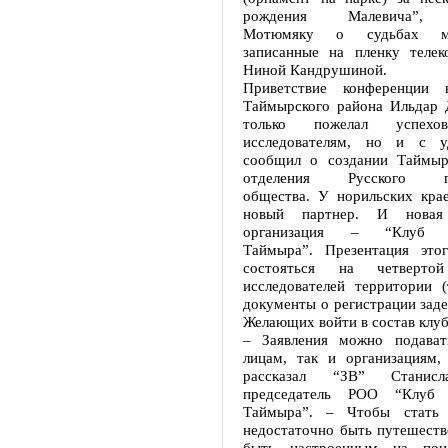
рождения Малевича”, 
Мотюмяку о судьбах ми
записанные на пленку телек
Ниной Кандрушиной.
Приветствие конференции н
Таймырского района Ильдар 
только пожелал успехо
исследователям, но и с уд
сообщил о создании Таймыр
отделения Русского гео
общества. У норильских крае
новый партнер. И новая 
организация – “Клуб ис
Таймыра”. Презентация это
состояться на четвертой
исследователей территории 
документы о регистрации заде
Желающих войти в состав клуб
– Заявления можно подават
лицам, так и организациям,
рассказал “ЗВ” Станисл
председатель РОО “Клуб и
Таймыра”. – Чтобы стать 
недостаточно быть путешеств
быть настроенным на поис