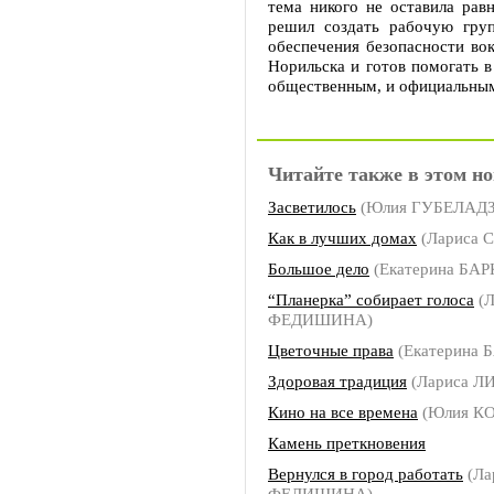
тема никого не оставила ра
решил создать рабочую гру
обеспечения безопасности во
Норильска и готов помогать в
общественным, и официальным
Читайте также в этом но
Засветилось
(Юлия ГУБЕЛАДЗ
Как в лучших домах
(Лариса 
Большое дело
(Екатерина БА
“Планерка” собирает голоса
(Л
ФЕДИШИНА)
Цветочные права
(Екатерина 
Здоровая традиция
(Лариса Л
Кино на все времена
(Юлия КО
Камень преткновения
Вернулся в город работать
(Ла
ФЕДИШИНА)