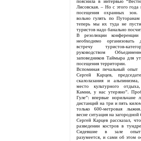
пояснила в интервью “Вестн
Лисовская. – Но с этого года
посещения охранных зон.
вольно гулять по Путоранам
теперь мы их туда не пуст
туристов надо банально посчи
В резолюции конференции 
необходимо организовать д
встречу туристов-кате
руководством Объединен
заповедников Таймыра для ут
посещения территории.
Вспоминая печальный опыт 
Сергей Карцев, председат
скалолазания и альпинизма, 
место культурного отдыха
Камни, у нас утеряно”. Про
Гуле”: впервые норильчане
дистанций на три и пять килом
только 600-метровая лыжня
весне ситуация на загородной 
Сергей Карцев рассказал, чт
разведении костров в тундре
Сидевшие в зале опытн
разумеется, и сами об этом 