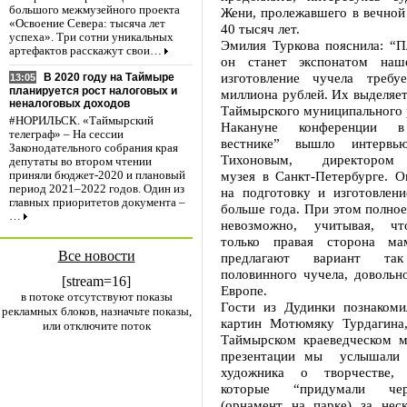
большого межмузейного проекта
Жени, пролежавшего в вечной
«Освоение Севера: тысяча лет
40 тысяч лет.
успеха». Три сотни уникальных
Эмилия Туркова пояснила: “П
артефактов расскажут свои…
он станет экспонатом наш
изготовление чучела требу
В 2020 году на Таймыре
13:05
планируется рост налоговых и
миллиона рублей. Их выделяе
неналоговых доходов
Таймырского муниципального 
#НОРИЛЬСК. «Таймырский
Накануне конференции в
телеграф» – На сессии
вестнике” вышло интервь
Законодательного собрания края
Тихоновым, директором З
депутаты во втором чтении
музея в Санкт-Петербурге. О
приняли бюджет-2020 и плановый
период 2021–2022 годов. Один из
на подготовку и изготовлени
главных приоритетов документа –
больше года. При этом полное
…
невозможно, учитывая, чт
только правая сторона ма
Все новости
предлагают вариант так
половинного чучела, довольн
[stream=16]
Европе.
в потоке отсутствуют показы
Гости из Дудинки познакоми
рекламных блоков, назначьте показы,
картин Мотюмяку Турдагина
или отключите поток
Таймырском краеведческом м
презентации мы услышали р
художника о творчестве, 
которые “придумали че
(орнамент на парке) за неск