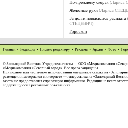
По-прежнему скорая
(Лариса 
Железные руки
(Лариса СТЕЦ
За долги повысилась расплата
СТЕЦЕВИЧ)
Гороскоп
Главная
•
Редакция
•
Письмо редактору
•
Реклама
•
Архив
•
Фото
•
Гор
©
Заполярный Вестник
. Учредитель газеты — ООО «Медиакомпания «Северн
«Медиакомпания «Северный город». Все права защищены.
При полном или частичном использовании материалов ссылка на «Заполярны
размещении материалов в интернете — гиперссылка на «Заполярный Вестник
газеты не предоставляет справочную информацию. Редакция не несет ответ
содержащуюся в рекламных объявлениях.