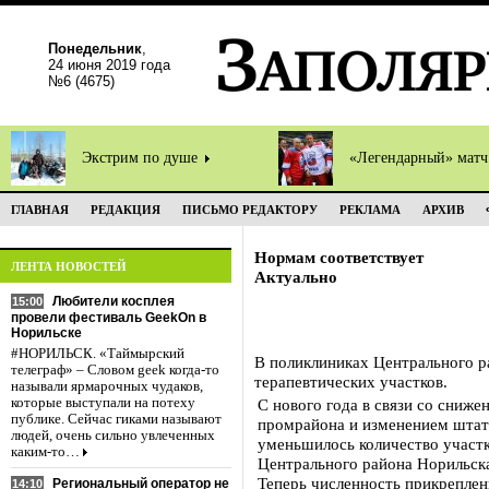
Понедельник
,
24 июня 2019 года
№6 (4675)
Экстрим по душе
«Легендарный» мат
ГЛАВНАЯ
РЕДАКЦИЯ
ПИСЬМО РЕДАКТОРУ
РЕКЛАМА
АРХИВ
Нормам соответствует
ЛЕНТА НОВОСТЕЙ
Актуально
Любители косплея
15:00
провели фестиваль GeekOn в
Норильске
#НОРИЛЬСК. «Таймырский
В поликлиниках Центрального р
телеграф» – Словом geek когда-то
терапевтических участков.
называли ярмарочных чудаков,
которые выступали на потеху
С нового года в связи со сниже
публике. Сейчас гиками называют
промрайона и изменением штат
людей, очень сильно увлеченных
уменьшилось количество участк
каким-то…
Центрального района Норильска
Теперь численность прикреплен
Региональный оператор не
14:10