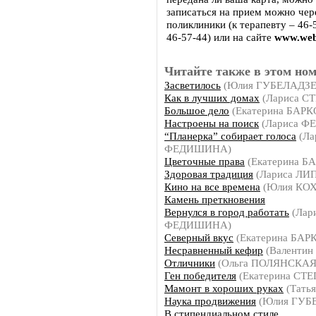
записаться на прием можно чер
поликлиники (к терапевту – 46-
46-57-44) или на сайте
www.web-
Читайте также в этом ном
Засветилось
(Юлия ГУБЕЛАДЗЕ
Как в лучших домах
(Лариса С
Большое дело
(Екатерина БАРК
Настроены на поиск
(Лариса 
“Планерка” собирает голоса
(Ла
ФЕДИШИНА)
Цветочные права
(Екатерина Б
Здоровая традиция
(Лариса ЛИ
Кино на все времена
(Юлия КОХ
Камень преткновения
Вернулся в город работать
(Лар
ФЕДИШИНА)
Северный вкус
(Екатерина БАР
Несравненный кефир
(Валентин
Отличники
(Ольга ПОЛЯНСКАЯ
Ген победителя
(Екатерина СТ
Мамонт в хороших руках
(Тать
Наука продвижения
(Юлия ГУБ
В стипендиальном стиле