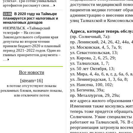
успеха». Три сотни уникальных
доступности медицинской помощ
артефактов расскажут свои…
пациентов медики готовят обр
В 2020 году на Таймыре
13:05
администрацию о внесении изме
планируется рост налоговых и
улиц Талнахской и Комсомольск
неналоговых доходов
#НОРИЛЬСК. «Таймырский
Адреса, которые теперь обсл
телеграф» – На сессии
(пр. Солнечный, 7а):
Законодательного собрания края
пр. Ленинский, 24, 26, 42, 44а, 4
депутаты во втором чтении
приняли бюджет-2020 и плановый
ул. Московская, 4, 5, 7а, 9;
период 2021–2022 годов. Один из
ул. Севастопольская, 13;
главных приоритетов документа –
ул. Кирова, 2, 6, 25, 29;
…
ул. Талнахская, 1, 7;
ул. 50 лет Октября, 13;
Все новости
ул. Мира, 4, 4а, б, в, г, д, 6а, б, в,
ул. Ленинградская, 1, 3, 6а, 8;
[stream=16]
ул. Нансена, 100, 102;
в потоке отсутствуют показы
ул. Бегичева, 39а;
рекламных блоков, назначьте показы,
пр. Металлургов, 29, 29а;
или отключите поток
все адреса жилого образования 
Изменения также коснулись жит
теперь тоже придется обращать
Солнечном. Узкие специалисты
работают на Талнахской, 76. В
реорганизация затронула восемь
передана ли ваша карта, можно