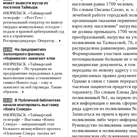
может вывезти мусор из
населения равна 1700 человек.
поселков Таймыра
По словам Оксаны Сахно, и. о. 
#НОРИЛЬСК. «Таймырский
лечебной работе городской по
телеграф» – «РостТех» –
организации оказания первичн
региональный оператор по вывозу
взрослому населению” нагрузка
твердых коммунальных отходов –
не должна превышать 1700 чело
подало в краевой арбитражный суд
иск к управлению
преобразований, нагрузка на у
Росприроднадзора. Оператор…
поликлиник на Талнахской, 76, 
распределена равномерно, равн
На предприятиях
14:05
Формирование участков законче
Заполярного филиала
«Норникеля» зажигают елки
потенциальным больным не о че
медицинские документы, в том 
#НОРИЛЬСК. «Таймырский
телеграф» – По традиции на
переданы по новому адресу с с
предприятиях-передовиках в день
предписанных правил документ
выполнения плана устанавливают
Однако в связи с таким перера
символ Нового года – елку и
тысячам пациентов придется п
зажигают на ней гирлянды. Таким
терапевту. По словам Елены Д
образом…
поликлиникой №1, на первом э
В Публичной библиотеке
13:25
вся информация о вновь сформ
начали монтировать выставку
ряда адресов из поликлиники №
«Книга Севера»
Записаться на прием к врачу м
#НОРИЛЬСК. «Таймырский
поликлиник либо через информ
телеграф» – Выставка «Книга
Севера» – завершающий этап
Руководство поликлиник заверяе
большого межмузейного проекта
поликлиники в поликлинику ника
«Освоение Севера: тысяча лет
медицинском обслуживании паци