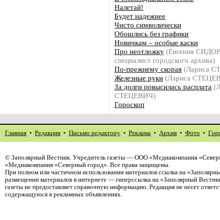
Налетай!
Будет надежнее
Чисто символически
Обошлись без графики
Новичкам – особые каски
Про неотложку
(Евгения СИДОР
специалист городского архива)
По-прежнему скорая
(Лариса С
Железные руки
(Лариса СТЕЦЕ
За долги повысилась расплата
(Л
СТЕЦЕВИЧ)
Гороскоп
Главная
•
Редакция
•
Письмо редактору
•
Реклама
•
Архив
•
Фото
•
Гор
©
Заполярный Вестник
. Учредитель газеты — ООО «Медиакомпания «Северн
«Медиакомпания «Северный город». Все права защищены.
При полном или частичном использовании материалов ссылка на «Заполярны
размещении материалов в интернете — гиперссылка на «Заполярный Вестник
газеты не предоставляет справочную информацию. Редакция не несет ответ
содержащуюся в рекламных объявлениях.