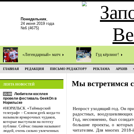
Понедельник
,
24 июня 2019 года
№6 (4675)
«Легендарный» матч
Гуд кёрлинг!
ГЛАВНАЯ
РЕДАКЦИЯ
ПИСЬМО РЕДАКТОРУ
РЕКЛАМА
АРХИВ
Мы встретимся с
ЛЕНТА НОВОСТЕЙ
Любители косплея
15:00
провели фестиваль GeekOn в
Норильске
Непрост уходящий год. Он при
#НОРИЛЬСК. «Таймырский
телеграф» – Словом geek когда-то
радостных, воодушевляющих 
называли ярмарочных чудаков,
Год, несомненно, был созидат
которые выступали на потеху
большие проекты, о которых
публике. Сейчас гиками называют
читателям. Для многих 2018-й
людей, очень сильно увлеченных