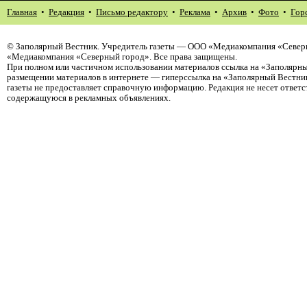
Главная
•
Редакция
•
Письмо редактору
•
Реклама
•
Архив
•
Фото
•
Гор
©
Заполярный Вестник
. Учредитель газеты — ООО «Медиакомпания «Северн
«Медиакомпания «Северный город». Все права защищены.
При полном или частичном использовании материалов ссылка на «Заполярны
размещении материалов в интернете — гиперссылка на «Заполярный Вестник
газеты не предоставляет справочную информацию. Редакция не несет ответ
содержащуюся в рекламных объявлениях.