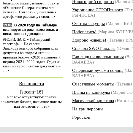
Новогодний сюрприз
(Лариса
большого межмузейного проекта
«Освоение Севера: тысяча лет
Укрощение СТРОПтивого
(Тат
успеха». Три сотни уникальных
РЫЧКОВА)
артефактов расскажут свои…
Счет на секунды
(Марина БУ
В 2020 году на Таймыре
13:05
планируется рост налоговых и
Поберегись!
(Марина БУШУЕ
неналоговых доходов
Здорово живешь!
(Татьяна Е
#НОРИЛЬСК. «Таймырский
телеграф» – На сессии
Сначала SWOT-анализ
(Юлия 
Законодательного собрания края
депутаты во втором чтении
Гирлянды и воспоминания
(Ва
приняли бюджет-2020 и плановый
ВАЧАЕВА)
период 2021–2022 годов. Один из
главных приоритетов документа –
С первыми лучами солнца
(Вал
…
ВАЧАЕВА)
Все новости
Счастливые моменты
(Татьян
[stream=16]
Планы на каникулы
(Мария С
в потоке отсутствуют показы
Магический кристалл
(Натали
рекламных блоков, назначьте показы,
или отключите поток
На три персоны
Гороскоп