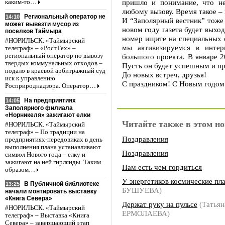
пришло и понимание, что не
каким-то…
любому вызову. Время такое –
Региональный оператор не
14:10
И “Заполярный вестник” тоже
может вывезти мусор из
новом году газета будет выхо
поселков Таймыра
номер ищите на специальных 
#НОРИЛЬСК. «Таймырский
мы активизируемся в интер
телеграф» – «РостТех» –
региональный оператор по вывозу
большого проекта. В январе 2
твердых коммунальных отходов –
Пусть он будет успешным и п
подало в краевой арбитражный суд
До новых встреч, друзья!
иск к управлению
С праздником! С Новым годом
Росприроднадзора. Оператор…
На предприятиях
14:05
Заполярного филиала
«Норникеля» зажигают елки
Читайте также в этом но
#НОРИЛЬСК. «Таймырский
телеграф» – По традиции на
Поздравления
предприятиях-передовиках в день
выполнения плана устанавливают
Поздравления
символ Нового года – елку и
зажигают на ней гирлянды. Таким
Нам есть чем гордиться
образом…
У энергетиков космические пл
В Публичной библиотеке
13:25
БУШУЕВА)
начали монтировать выставку
«Книга Севера»
Держат руку на пульсе
(Татьян
#НОРИЛЬСК. «Таймырский
ЕРМОЛАЕВА)
телеграф» – Выставка «Книга
Севера» – завершающий этап