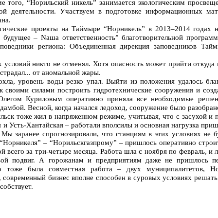
е того, “Норильский никель” занимается экологическим просвещ
ой деятельности. Участвуем в подготовке информационных мат
ана.
гические проекты на Таймыре “Норникель” в 2013–2014 годах н
 будущее – Nаша ответственность” благотворительной програм
аповедники региона: Объединенная дирекция заповедников Тай
х условий никто не отменял. Хотя опасность может прийти откуда 
страдал... от аномальной жары.
охла, уровень воды резко упал. Выйти из положения удалось бл
 своими силами построить гидротехнические сооружения и созда
Олегом Куриловым оперативно приняла все необходимые решен
дамбой. Весной, когда начался ледоход, сооружение было разобран
ьск тоже жил в напряженном режиме, учитывая, что с засухой и 
 и Усть-Хантайская – работали вполсилы и основная нагрузка приш
 Мы заранее спрогнозировали, что станциям в этих условиях не б
“Норникеля” – “Норильскгазпрому” – пришлось оперативно строи
й всего за три-четыре месяца. Работа шла с ноября по февраль, и 
вой подвиг. А горожанам и предприятиям даже не пришлось п
это тоже была совместная работа – двух муниципалитетов, Н
 современный бизнес вполне способен в суровых условиях решать
собствует.