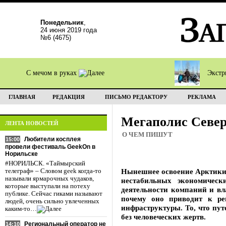
Понедельник
,
24 июня 2019 года
№6 (4675)
С мечом в руках
Экстр
ГЛАВНАЯ
РЕДАКЦИЯ
ПИСЬМО РЕДАКТОРУ
РЕКЛАМА
Мегаполис Севе
ЛЕНТА НОВОСТЕЙ
О ЧЕМ ПИШУТ
Любители косплея
15:00
провели фестиваль GeekOn в
Норильске
#НОРИЛЬСК. «Таймырский
Нынешнее освоение Арктики 
телеграф» – Словом geek когда-то
называли ярмарочных чудаков,
нестабильных экономическ
которые выступали на потеху
деятельности компаний и вл
публике. Сейчас гиками называют
почему оно приводит к ре
людей, очень сильно увлеченных
инфраструктуры. То, что пут
каким-то…
без человеческих жертв.
Региональный оператор не
14:10