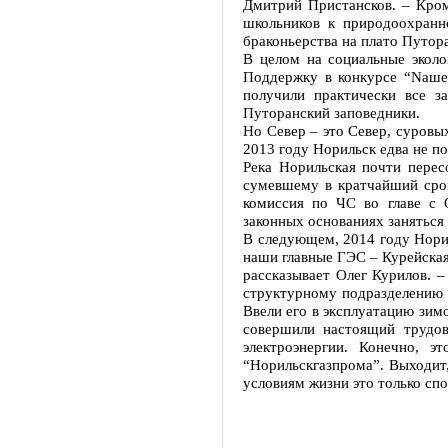
Дмитрий Пристансков. – Кром
школьников к природоохранн
браконьерства на плато Путор
В целом на социальные эколо
Поддержку в конкурсе “Nаше
получили практически все з
Путоранский заповедники.
Но Север – это Север, суровы
2013 году Норильск едва не по
Река Норильская почти перес
сумевшему в кратчайший срок
комиссия по ЧС во главе с 
законных основаниях заняться 
В следующем, 2014 году Норил
наши главные ГЭС – Курейская
рассказывает Олег Курилов. –
структурному подразделению 
Ввели его в эксплуатацию зимо
совершили настоящий трудо
электроэнергии. Конечно, 
“Норильскгазпрома”. Выходит,
условиям жизни это только спо