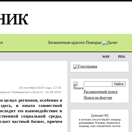
Бесконечная красота Поморья
WAP
PDA
16 сентября 2015 года, 17:33
Расширенный поиск
журнал “Коммерсантъ Власть”, 31.08.2015
Поиск на форуме
и целых регионов, особенно в
 здесь, и опыта совместной
исходит это взаимодействие и
твенной социальной среды,
[stream=6]
в потоке отсутствуют показы
елает частный бизнес, причем
рекламных блоков, назначьте
показы, или отключите поток