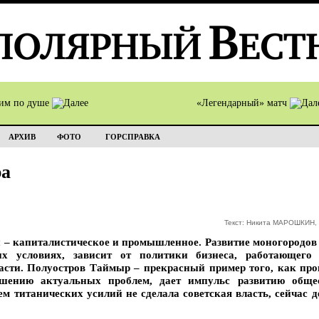
им по душе
«Легендарный» матч
АРХИВ
ФОТО
ГОРСПРАВКА
ра
Текст: Никита МАРОШКИН, 
– капиталистическое и промышленное. Развитие моногородов 
их условиях, зависит от политики бизнеса, работающего
асти. Полуостров Таймыр – прекрасный пример того, как про
шению актуальных проблем, дает импульс развитию общес
ем титанических усилий не сделала советская власть, сейчас д