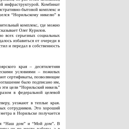
ой инфраструктурой. Комбинат
истративно-бытовой комплекс и
шелся “Норильскому никелю” в
вительный комплекс, где можно
сказывает Олег Курилов.
во всех серьезных социальных
алось избавиться от очереди в
тил и передал в собственность
ярского края – десятилетняя
ескими условиями – пожилых
чают сертификаты, позволяющие
соглашение было подписано им,
а эти цели “Норильский никель”
бразом в федеральной целевой
веру, уезжают в теплые края.
вых сотрудников. Это хороший
 метра в Норильске получается
ья “Наш дом” и “Мой дом”. В
тиры не по месту работы, а в