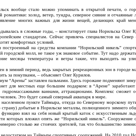
ильск вообще стало можно упоминать в открытой печати, о гор
й романтики: холод, ветер, тундра, северное сияние и отчаянные 
оявление многих важных для жизни вещей, делающих край мен
дывалась в сложные годы, – констатирует глава Норильска Олег К
вропейским стандартам. Сейчас привлечь специалистов на Север
хотят комфортных условий.
я построенный на средства компании “Норильский никель” спорт
 городской молл, не такое уж знаковое событие. Тут надо держать
ние месяцы температура и ветры такие, что выходить на ули
ен в зимний период, ведь закрытых рекреационных зон в городе ма
ить за покупками, – объясняет Олег Курилов.
риум “Арены” заставлен пальмами. Здесь горожане подменяют зиму
анет для местных еще большим подарком: в “Арене” заработают 
и, гидромассажными ваннами, аттракционами. Комплекс сможет 
0 человек. Это будет самый северный аквапарк в мире.
 населенном пункте Таймыра, откуда по Северному морскому пути
 страну) добытые в Норильске металлы, полноценного зимнего об
 функцию взял на себя новый крытый каток с искусственным льд
ети которых вложил опять же “Норильский никель”. Сооружение 
имерно столько же стоячих зрителей, так что большинство зимни
 недостатком на Таймыре спортивных сооружений. На 2010 год Но