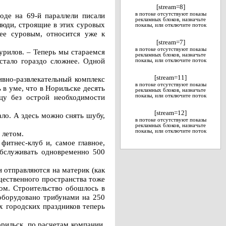
[stream=8]
оде на 69-й параллели писали
в потоке отсутствуют показы
рекламных блоков, назначьте
люди, строящие в этих суровых
показы, или отключите поток
ее суровым, относится уже к
[stream=7]
в потоке отсутствуют показы
урилов. – Теперь мы стараемся
рекламных блоков, назначьте
 стало гораздо сложнее. Одной
показы, или отключите поток
[stream=11]
ивно-развлекательный комплекс
в потоке отсутствуют показы
 в уме, что в Норильске десять
рекламных блоков, назначьте
цу без острой необходимости
показы, или отключите поток
[stream=12]
ло. А здесь можно снять шубу,
в потоке отсутствуют показы
рекламных блоков, назначьте
показы, или отключите поток
 летом.
фитнес-клуб и, самое главное,
обслуживать одновременно 500
 отправляются на материк (как
щественного пространства тоже
ом. Строительство обошлось в
оборудовано трибунами на 250
х городских праздников теперь
рильск, по расчетам компании,