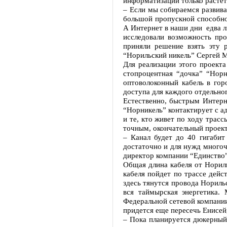
информатизации только растет.
– Если мы собираемся развива
большой пропускной способно
А Интернет в наши дни едва л
исследовали возможность про
приняли решение взять эту 
“Норильский никель” Сергей 
Для реализации этого проект
стопроцентная “дочка” “Норн
оптоволоконный кабель в гор
доступа для каждого отдельно
Естественно, быстрым Интерне
“Норникель” контактирует с а
и те, кто живет по ходу трас
точным, окончательный проект 
– Канал будет до 40 гигабит
достаточно и для нужд многоч
директор компании “Единство”
Общая длина кабеля от Нориль
кабеля пойдет по трассе дейс
здесь тянутся провода Нориль
вся таймырская энергетика
Федеральной сетевой компании
придется еще пересечь Енисей,
– Пока планируется дюкерный 