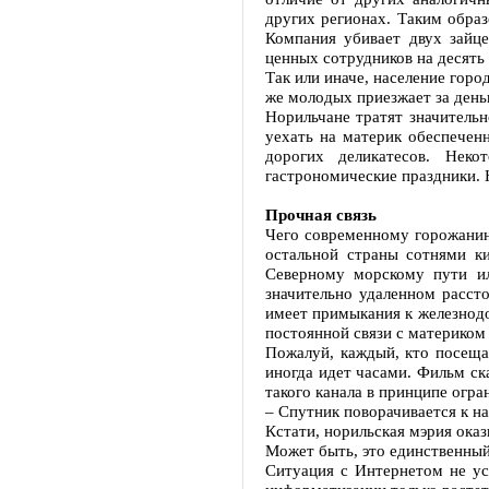
других регионах. Таким образ
Компания убивает двух зайц
ценных сотрудников на десять 
Так или иначе, население гор
же молодых приезжает за день
Норильчане тратят значитель
уехать на материк обеспечен
дорогих деликатесов. Неко
гастрономические праздники. 
Прочная связь
Чего современному горожанину
остальной страны сотнями к
Северному морскому пути ил
значительно удаленном рассто
имеет примыкания к железнодо
постоянной связи с материком 
Пожалуй, каждый, кто посеща
иногда идет часами. Фильм ск
такого канала в принципе огра
– Спутник поворачивается к на
Кстати, норильская мэрия оказ
Может быть, это единственный
Ситуация с Интернетом не ус