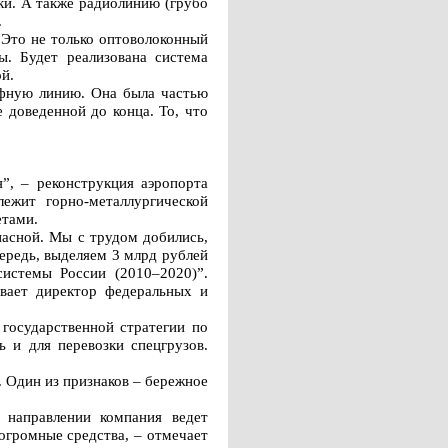
ки. А также радиолинию (грубо
.
 Это не только оптоволоконный
ы. Будет реализована система
й.
афную линию. Она была частью
 доведенной до конца. То, что
”, – реконструкция аэропорта
ежит горно-металлургической
етами.
пасной. Мы с трудом добились,
ередь, выделяем 3 млрд рублей
системы России (2010–2020)”.
вает директор федеральных и
государственной стратегии по
ь и для перевозки спецгрузов.
. Один из признаков – бережное
 направлении компания ведет
огромные средства, – отмечает