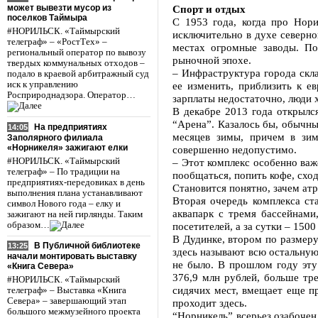
может вывезти мусор из
Спорт и отдых
поселков Таймыра
С 1953 года, когда про Нор
#НОРИЛЬСК. «Таймырский
исключительно в духе северно
телеграф» – «РостТех» –
местах огромные заводы. П
региональный оператор по вывозу
рыночной эпохе.
твердых коммунальных отходов –
– Инфраструктура города скла
подало в краевой арбитражный суд
иск к управлению
ее изменить, приблизить к е
Росприроднадзора. Оператор…
зарплаты недостаточно, люди 
В декабре 2013 года открылс
“Арена”. Казалось бы, обычный
На предприятиях
14:05
месяцев зимы, причем в зим
Заполярного филиала
«Норникеля» зажигают елки
совершенно недопустимо.
#НОРИЛЬСК. «Таймырский
– Этот комплекс особенно важ
телеграф» – По традиции на
пообщаться, попить кофе, сход
предприятиях-передовиках в день
Становится понятно, зачем ат
выполнения плана устанавливают
Вторая очередь комплекса ст
символ Нового года – елку и
аквапарк с тремя бассейнам
зажигают на ней гирлянды. Таким
образом…
посетителей, а за сутки – 150
В Дудинке, втором по размеру
В Публичной библиотеке
13:25
здесь называют всю остальную
начали монтировать выставку
не было. В прошлом году эту
«Книга Севера»
376,9 млн рублей, больше тр
#НОРИЛЬСК. «Таймырский
сидячих мест, вмещает еще пр
телеграф» – Выставка «Книга
Севера» – завершающий этап
проходит здесь.
большого межмузейного проекта
“Норникель” всерьез озабочен