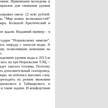
ением. Привлекаем молодежь и
ериалов для снижения уровня
аправил около 12 млн рублей.
мы “Мир новых возможностей”
мыра, Большой Арктический и
не ждали. Недавний пример – в
агодаря “Норильскому никелю”,
ть запруду с запасом воды. А
ия, позволившие компании на
о.
падением уровня воды в 2013-м
лась на три Норильские ТЭЦ, –
удет хватать топлива. Поэтому
ть дополнительный газопровод.
люди, не побоюсь высоких слов,
ереходить на режим экономии
орильского и Таймырского, и
 и такие задачи. И комфортным