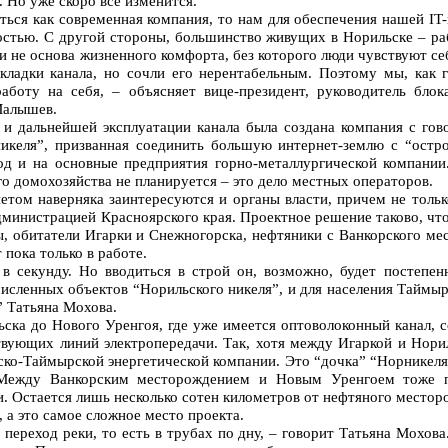
 Но уже скоро все изменится.
ться как современная компания, то нам для обеспечения нашей IT
стью. С другой стороны, большинство живущих в Норильске – ра
и не основа жизненного комфорта, без которого люди чувствуют се
кладки канала, но сочли его нерентабельным. Поэтому мы, как 
работу на себя, – объясняет вице-президент, руководитель бл
Малышев.
а и дальнейшей эксплуатации канала была создана компания с го
икеля”, призванная соединить большую интернет-землю с “остр
од и на основные предприятия горно-металлургической компании
го домохозяйства не планируется – это дело местных операторов.
том наверняка заинтересуются и органы власти, причем не тольк
дминистрацией Красноярского края. Проектное решение таково, что
сы, обитатели Игарки и Снежногорска, нефтяники с Ванкорского ме
пока только в работе.
 в секунду. Но вводиться в строй он, возможно, будет постепе
исленных объектов “Норильского никеля”, и для населения Таймыр
 Татьяна Мохова.
ска до Нового Уренгоя, где уже имеется оптоволоконный канал, с
твующих линий электропередачи. Так, хотя между Игаркой и Нори
ско-Таймырской энергетической компании. Это “дочка” “Норникеля”
. Между Ванкорским месторождением и Новым Уренгоем тоже 
. Остается лишь несколько сотен километров от нефтяного месторо
 а это самое сложное место проекта.
переход реки, то есть в трубах по дну, – говорит Татьяна Мохова