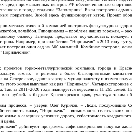
ких среди промышленных центров РФ обеспеченностью спортивн
ственного в городе стадиона “Заполярник”. Были построены админ
нным покрытием. Зимой здесь функционирует каток. Проект обо
орно-металлургической компанией построить физкультурно-оздоро
баскетбол, волейбол. Гиподинамия – проблема наших горожан, – рас
лавному бизнесу Таймыра, предлагают поучаствовать, пожалуй, 
строва. Например, при содействии “Норникеля” в 2013 году тут уд
счет построил один сад на 300 малышей. Комбинат построил, оснас
 “Норильчонок”.
 проектов горно-металлургической компании, города и Красно
Большую землю, в регионы с более благоприятными климатич
е на Севере свое, сдают квартиры муниципалитету и взамен полу
сть этого жилья выкупает как раз “Норникель”. Четырехстороннее 
. Так, за 2011–2020 годы планируется переселить 11 265 семей. Н
 млн рублей. в бюджет Красноярского края, участвуя таким о
кам процесса, – уверен Олег Курилов. – Люди, послужившие Се
бственность жилье, “Норникель” – возможность селить своих но
ое жилье в северных условиях дорого, себестоимость квадратного
й цены.
рникеля” действуют программы софинансирования покупки жил
ых программ работодатель оплачивает половину стоимости квар