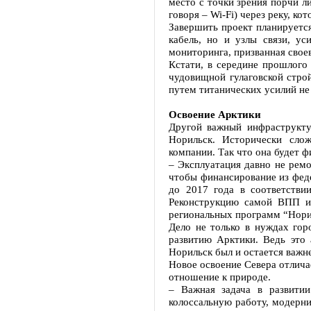
место с точки зрения порчи л
говоря – Wi-Fi) через реку, ко
Завершить проект планируется
кабель, но и узлы связи, ус
мониторинга, призванная свое
Кстати, в середине прошлого
чудовищной гулаговской строй
путем титанических усилий не 
Освоение Арктики
Другой важный инфраструктур
Норильск. Исторически слож
компании. Так что она будет 
– Эксплуатация давно не рем
чтобы финансирование из феде
до 2017 года в соответстви
Реконструкцию самой ВПП и 
региональных программ “Нори
Дело не только в нуждах гор
развитию Арктики. Ведь это 
Норильск был и остается важ
Новое освоение Севера отлича
отношение к природе.
– Важная задача в развитии
колоссальную работу, модерни