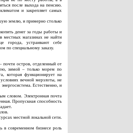
иться после выхода на пенсию.
 климатом и закрепляет самых
ьшую землю, и примерно столько
копить денег за годы работы и
 в местных магазинах не найти
це города, устраивают себе
ом по специальному заказу.
– почти остров, отделенный от
ею, зимой – только морем по
га, которая функционирует на
 условиях вечной мерзлоты, не
энергосистема. Естественно, и
ым словом. Электронная почта
ленная. Пропускная способность
адает.
лов.
сурсах местной локальной сети.
дь в современном бизнесе роль