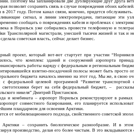
инии. Поэтому мы запланировали две дублирующие друг друга вет
торая позволит сохранить связь в случае повреждения обоих кабелей
 в 2017 году. Потом канал связи, конечно, придется обслуживать.
иливающие сигнал, и линии электропередачи, питающие эти узл
временно сообщать о повреждениях кабеля и проблемах с электрико
 века в Норильск уже собирались провести телефонную и телегр
ки Трансполярной магистрали, унесшей тысячи жизней и так и не
сделала советская власть, сейчас делает бизнес.
ный проект, который вот-вот стартует при участии “Норникеля
илось, что комплекс зданий и сооружений аэропорта принадл
финансировать работы наряду с федеральным и региональным бюдж
онтировавшейся взлетно-посадочной полосы может быть просто о
рального бюджета началось именно на этот год. Мы же, в свою оч
и с федеральной целевой программой “Развитие транспортной 
светотехники берет на себя федеральный бюджет, – рассказы
льского никеля” Дмитрий Пристансков.
ода и комбината – аэропорт Норильск реконструируют в рамках 
аэропорт совместного базирования, его планируется использоват
нейшим плацдармом для освоения Арктики.
ется от мобилизационного подхода, свойственного советской эпохе
 Арктики – сохранить биологическое разнообразие. И в этом
зируя производство, делая его более чистым. В это вкладываются 