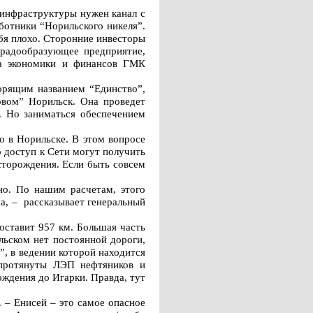
-инфраструктуры нужен канал с
ботники “Норильского никеля”.
бя плохо. Сторонние инвесторы
градообразующее предприятие,
ока экономики и финансов ГМК
ворящим названием “Единство”,
овом” Норильск. Она проведет
. Но заниматься обеспечением
о в Норильске. В этом вопросе
 доступ к Сети могут получить
сторождения. Если быть совсем
нно. По нашим расчетам, этого
а, – рассказывает генеральный
оставит 957 км. Большая часть
льском нет постоянной дороги,
, в ведении которой находится
протянуты ЛЭП нефтяников и
ждения до Игарки. Правда, тут
. – Енисей – это самое опасное