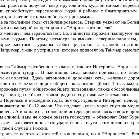
ом, работник получает квартиру или дом, куда он сможет пересел
ев: способствует переселению людей в районы с благоприятным
лет, в течение которых действует программа.
ода за последние годы стабилизировалось. Старики уезжают на Бол
гами и карьерой на предприятия “Норильского никеля”.
но меньше, чем зарабатывают. Большинство горожан планируют на
ными людьми. Поэтому, несмотря на высокие северные зарплаты,
торые местные гурманы любят ресторан в главной гостини
Например, ужин с устрицами, которые привозят на Таймыр самолет
 на Таймыре особенно не хватает, так это Интернета. Норильск 
илометров тундры. В навигацию сюда можно приплыть по Енис
и самолетом. Здесь автономная дорожная сеть, железная доро
янии от железных дорог общего пользования (более 1 тыс. км) в
рожным путям общего/необщего пользования, также обособленная 
тут никогда не было – только радио и спутниковые телеканалы.
л Норильск в последние годы, помянул здешний Интернет недобр
ачивается по 10–12 часов. Что поделать, связь через спутник мед
ничена. А иногда из-за солнечной интерференции связь и вовсе проп
м спиной, и мы не можем оказать госуслуги, – объясняет Олег Кури
ывает свои электронные государственные слуги в том числе и на ре
 такой случай в России.
траивает не только жителей и чиновников, но и “Норникель”. Ве