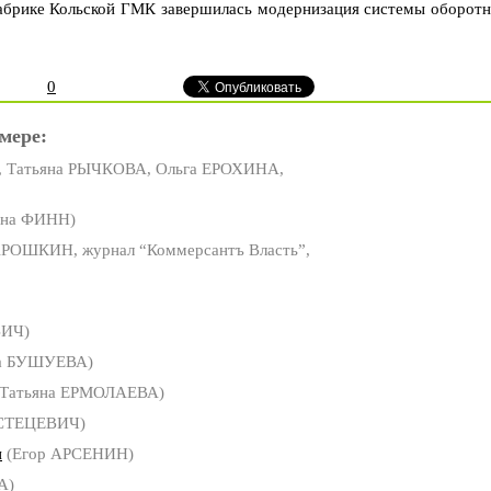
 фабрике Кольской ГМК завершилась модернизация системы оборотн
0
мере:
 Татьяна РЫЧКОВА, Ольга ЕРОХИНА,
на ФИНН)
РОШКИН, журнал “Коммерсантъ Власть”,
ВИЧ)
а БУШУЕВА)
Татьяна ЕРМОЛАЕВА)
 СТЕЦЕВИЧ)
и
(Егор АРСЕНИН)
А)