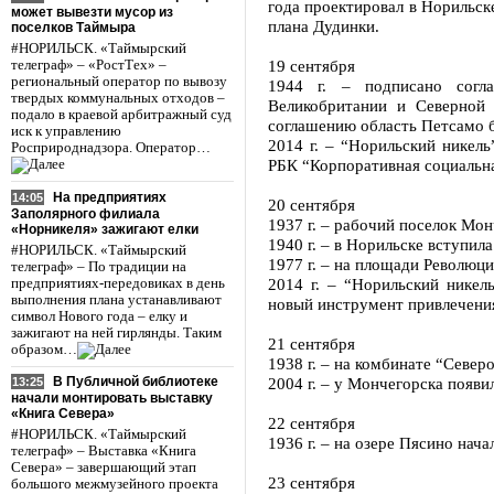
года проектировал в Норильск
может вывезти мусор из
плана Дудинки.
поселков Таймыра
#НОРИЛЬСК. «Таймырский
19 сентября
телеграф» – «РостТех» –
региональный оператор по вывозу
1944 г. – подписано сог
твердых коммунальных отходов –
Великобритании и Северной
подало в краевой арбитражный суд
соглашению область Петсамо 
иск к управлению
2014 г. – “Норильский никел
Росприроднадзора. Оператор…
РБК “Корпоративная социальна
На предприятиях
14:05
20 сентября
Заполярного филиала
1937 г. – рабочий поселок Мон
«Норникеля» зажигают елки
1940 г. – в Норильске вступил
#НОРИЛЬСК. «Таймырский
1977 г. – на площади Революц
телеграф» – По традиции на
2014 г. – “Норильский никел
предприятиях-передовиках в день
выполнения плана устанавливают
новый инструмент привлечени
символ Нового года – елку и
зажигают на ней гирлянды. Таким
21 сентября
образом…
1938 г. – на комбинате “Север
2004 г. – у Мончегорска появи
В Публичной библиотеке
13:25
начали монтировать выставку
«Книга Севера»
22 сентября
#НОРИЛЬСК. «Таймырский
1936 г. – на озере Пясино нач
телеграф» – Выставка «Книга
Севера» – завершающий этап
23 сентября
большого межмузейного проекта