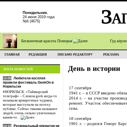
Понедельник
,
24 июня 2019 года
№6 (4675)
Бесконечная красота Поморья
Гуд кёрл
ГЛАВНАЯ
РЕДАКЦИЯ
ПИСЬМО РЕДАКТОРУ
РЕКЛАМА
День в истории
ЛЕНТА НОВОСТЕЙ
Любители косплея
15:00
провели фестиваль GeekOn в
Норильске
17 сентября
#НОРИЛЬСК. «Таймырский
1941 г. – в СССР введено обяз
телеграф» – Словом geek когда-то
2014 г. – на участке произв
называли ярмарочных чудаков,
ремонт. Участок обеспечивае
которые выступали на потеху
газы.
публике. Сейчас гиками называют
людей, очень сильно увлеченных
каким-то…
18 сентября
1901 г. – родился Геворг Бар
Региональный оператор не
14:10