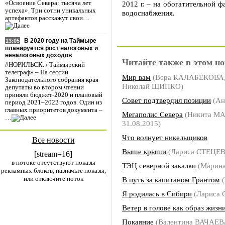
2012 г. – на обогатительной
«Освоение Севера: тысяча лет
успеха». Три сотни уникальных
водоснабжения.
артефактов расскажут свои…
В 2020 году на Таймыре
13:05
планируется рост налоговых и
неналоговых доходов
Читайте также в этом но
#НОРИЛЬСК. «Таймырский
телеграф» – На сессии
Мир вам
(Вера КАЛАБЕКОВА,
Законодательного собрания края
Николай ЩИПКО)
депутаты во втором чтении
приняли бюджет-2020 и плановый
Совет подтвердил позиции
(Ан
период 2021–2022 годов. Один из
главных приоритетов документа –
Мегаполис Севера
(Никита МА
…
31.08.2015)
Что волнует никельщиков
Все новости
Выше крыши
(Лариса СТЕЦЕ
[stream=16]
в потоке отсутствуют показы
ТЭЦ северной закалки
(Марин
рекламных блоков, назначьте показы,
или отключите поток
В путь за капитаном Грантом
(
Я родилась в Сибири
(Лариса
Ветер в голове как образ жизн
Покаяние
(Валентина ВАЧАЕВ