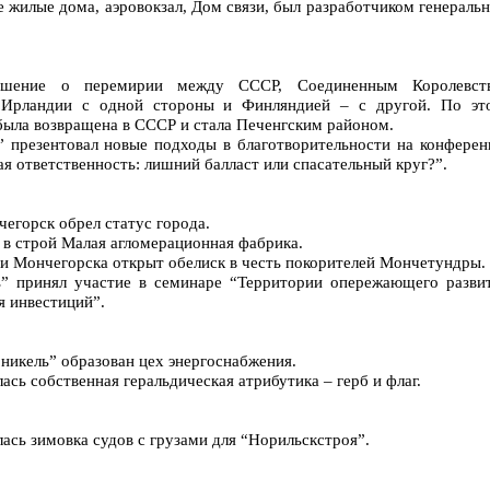
е жилые дома, аэровокзал, Дом связи, был разработчиком генераль
лашение о перемирии между СССР, Соединенным Королевст
 Ирландии с одной стороны и Финляндией – с другой. По эт
была возвращена в СССР и стала Печенгским районом.
ь” презентовал новые подходы в благотворительности на конферен
я ответственность: лишний балласт или спасательный круг?”.
чегорск обрел статус города.
а в строй Малая агломерационная фабрика.
ии Мончегорска открыт обелиск в честь покорителей Мончетундры.
ь” принял участие в семинаре “Территории опережающего развит
я инвестиций”.
оникель” образован цех энергоснабжения.
лась собственная геральдическая атрибутика – герб и флаг.
алась зимовка судов с грузами для “Норильскстроя”.