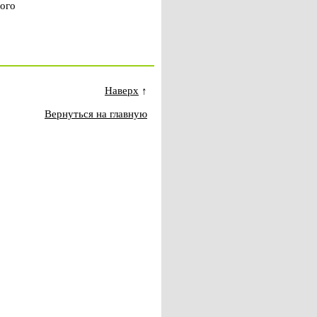
ого
Наверх
↑
Вернуться на главную