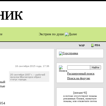
Экстрим по душе
PDA
WAP
16 сентября 2015 года, 17:36
Расширенный поиск
20 сентября 1937 г. – рабочий
поселок Мончегорск обрел
Поиск на форуме
статус города.
ный
тые
[stream=6]
в потоке отсутствуют показы
рекламных блоков, назначьте
показы, или отключите поток
1954