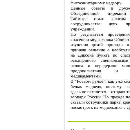
фитосанитарному надзору.
Ценные советы и друже
Объединенной дирекции 
Таймыра стали залогом д
сотрудничества двух при
учреждений.
По результатам проведени
спасению медвежонка Обществ
изучения дикой природы и
приняли решение о необходи
на Диксоне пункта по спас
оснащенного специальным
отлова и передержки мал
продовольствия и не
медикаментами.
В “Роевом ручье”, как уже ска
белых медведя, поэтому на
здесь не останется – отправит
зоопарк России. Но прежде че
сказали сотрудники парка, кр
посмотреть на медвежонка с Д