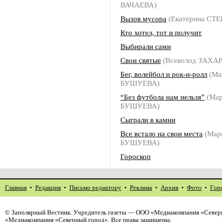
ВАЧАЕВА)
Вызов мусора
(Екатерина СТ
Кто хотел, тот и получит
Выбирали сами
Свои святые
(Всеволод ЗАХА
Бег, волейбол и рок-н-ролл
(Ма
БУШУЕВА)
“Без футбола нам нельзя”
(Мар
БУШУЕВА)
Сыграли в камни
Все встало на свои места
(Мар
БУШУЕВА)
Гороскоп
Главная
•
Редакция
•
Письмо редактору
•
Реклама
•
Архив
•
Фото
•
Гор
©
Заполярный Вестник
. Учредитель газеты — ООО «Медиакомпания «Северн
«Медиакомпания «Северный город». Все права защищены.