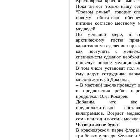
Красноярска красной рыбы зв
Пока он ест только нашу се
“Роевом ручье”, говорит спе
новому обитателю обеспе
питание согласно местному 
медведей.
По меньшей мере, в те
арктическому гостю при
карантинном отделении парка
как поступить с медвежо
специалисты сделают необход
проведут полное медицинское
В том числе установят пол м
ему дадут сотрудники парк
мнения жителей Диксона.
– В местной школе проведут 
и предложения ребят пер
продолжил Олег Кокарев.
Добавим, что вес 
предположительно состав
килограммов. Возраст медв
семь или год и восемь месяцев
Четвертым не будет
В красноярском парке флоры
три белых медведя. Феликс и 