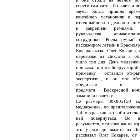
своего самолета. Из клетки не
звука. Когда пришло время
контейнер установили в пе
отсек лайнера отдельно от че
и закрепили ремнями.
руководства авиакомпа
сотрудники “Роева ручья
пассажиром летели в Краснояр
Как рассказал Олег Кокарев, 
перевозке из Диксона в об
ушло три дня. День медвежон
привыкал к контейнеру: коробк
приманку, оставили откры
экспертизу”, и он мог обс
убедиться в без
предмета. Воскресной ноч
заманили в клетку.
Ее размеры 80х80х150 см
медвежонка, по предположени
1,4 метра, так что обитатель
ней повернуться. Во в
разумеется, медвежонка не кор
это утром до вылета из Ди
рассказал Олег Кокарев, от 