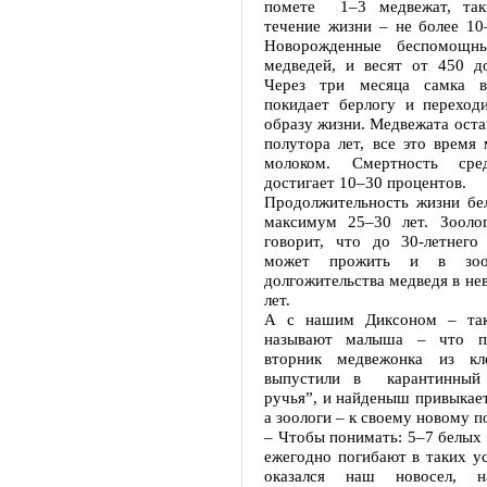
помете 1–3 медвежат, так
течение жизни – не более 10
Новорожденные беспомощн
медведей, и весят от 450 д
Через три месяца самка 
покидает берлогу и переход
образу жизни. Медвежата оста
полутора лет, все это время
молоком. Смертность сре
достигает 10–30 процентов.
Продолжительность жизни бе
максимум 25–30 лет. Зооло
говорит, что до 30-летнего 
может прожить и в зооп
долгожительства медведя в нев
лет.
А с нашим Диксоном – так
называют малыша – что п
вторник медвежонка из кле
выпустили в карантинный 
ручья”, и найденыш привыкает
а зоологи – к своему новому 
– Чтобы понимать: 5–7 белых
ежегодно погибают в таких ус
оказался наш новосел,