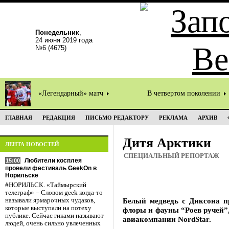
Понедельник
,
24 июня 2019 года
№6 (4675)
«Легендарный» матч
В четвертом поколении
ГЛАВНАЯ
РЕДАКЦИЯ
ПИСЬМО РЕДАКТОРУ
РЕКЛАМА
АРХИВ
Дитя Арктики
ЛЕНТА НОВОСТЕЙ
СПЕЦИАЛЬНЫЙ РЕПОРТАЖ
Любители косплея
15:00
провели фестиваль GeekOn в
Норильске
#НОРИЛЬСК. «Таймырский
телеграф» – Словом geek когда-то
Белый медведь с Диксона п
называли ярмарочных чудаков,
которые выступали на потеху
флоры и фауны “Роев ручей”,
публике. Сейчас гиками называют
авиакомпании NordStar.
людей, очень сильно увлеченных