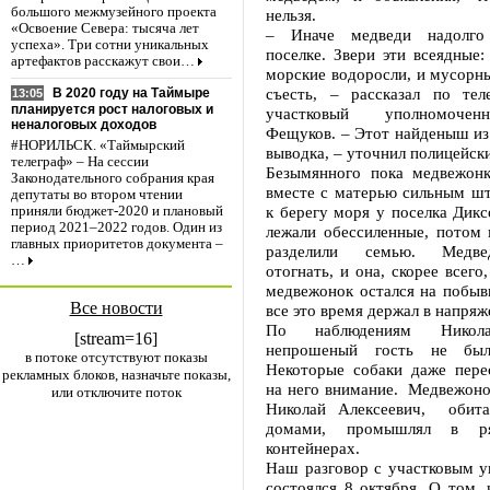
большого межмузейного проекта
нельзя.
«Освоение Севера: тысяча лет
– Иначе медведи надолго
успеха». Три сотни уникальных
поселке. Звери эти всеядные: 
артефактов расскажут свои…
морские водоросли, и мусорн
съесть, – рассказал по те
В 2020 году на Таймыре
13:05
планируется рост налоговых и
участковый уполномоче
неналоговых доходов
Фещуков. – Этот найденыш из
#НОРИЛЬСК. «Таймырский
выводка, – уточнил полицейск
телеграф» – На сессии
Безымянного пока медвежонк
Законодательного собрания края
вместе с матерью сильным ш
депутаты во втором чтении
к берегу моря у поселка Дикс
приняли бюджет-2020 и плановый
период 2021–2022 годов. Один из
лежали обессиленные, потом 
главных приоритетов документа –
разделили семью. Медве
…
отогнать, и она, скорее всего
медвежонок остался на побыв
Все новости
все это время держал в напряж
По наблюдениям Никола
[stream=16]
непрошеный гость не был
в потоке отсутствуют показы
Некоторые собаки даже пере
рекламных блоков, назначьте показы,
на него внимание. Медвежонок
или отключите поток
Николай Алексеевич, обит
домами, промышлял в р
контейнерах.
Наш разговор с участковым 
состоялся 8 октября. О том,