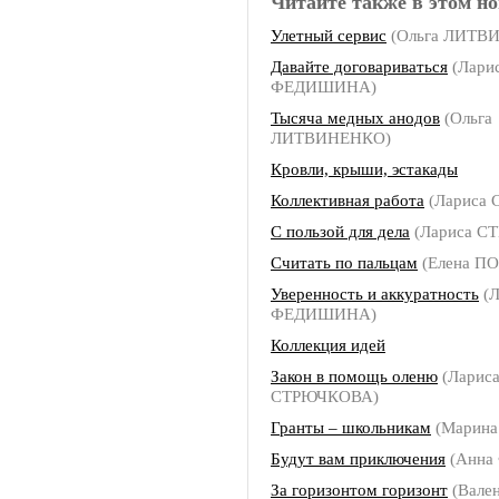
Читайте также в этом но
Улетный сервис
(Ольга ЛИТВ
Давайте договариваться
(Лари
ФЕДИШИНА)
Тысяча медных анодов
(Ольга
ЛИТВИНЕНКО)
Кровли, крыши, эстакады
Коллективная работа
(Лариса
С пользой для дела
(Лариса С
Считать по пальцам
(Елена П
Уверенность и аккуратность
(Л
ФЕДИШИНА)
Коллекция идей
Закон в помощь оленю
(Ларис
СТРЮЧКОВА)
Гранты – школьникам
(Марин
Будут вам приключения
(Анна
За горизонтом горизонт
(Вале