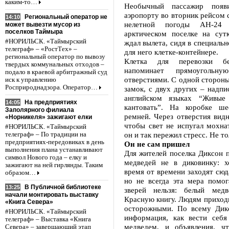
каким-то…
Необычный пассажир появ
аэропорту во вторник рейсом с
Региональный оператор не
14:10
нелетной погоды АН-24 
может вывезти мусор из
поселков Таймыра
арктическом поселке на сут
#НОРИЛЬСК. «Таймырский
ждал вылета, сидя в специальн
телеграф» – «РостТех» –
для него клетке-контейнере.
региональный оператор по вывозу
Клетка для перевозки бе
твердых коммунальных отходов –
напоминает прямоугольн
подало в краевой арбитражный суд
отверстиями. С одной стороны
иск к управлению
Росприроднадзора. Оператор…
замок, с двух других – надпи
английском языках “Живые
На предприятиях
14:05
кантовать”. На коробке ше
Заполярного филиала
ремней. Через отверстия видн
«Норникеля» зажигают елки
чтобы свет не испугал мохна
#НОРИЛЬСК. «Таймырский
он и так пережил стресс. Не то
телеграф» – По традиции на
предприятиях-передовиках в день
Он не сам пришел
выполнения плана устанавливают
Для жителей поселка Диксон 
символ Нового года – елку и
медведей не в диковинку: х
зажигают на ней гирлянды. Таким
время от времени заходят сюд
образом…
но не всегда эта мера помог
В Публичной библиотеке
13:25
зверей нельзя: белый медв
начали монтировать выставку
Красную книгу. Людям приход
«Книга Севера»
осторожными. По всему Дик
#НОРИЛЬСК. «Таймырский
информация, как вести себя
телеграф» – Выставка «Книга
медведем, и объявления, ч
Севера» – завершающий этап