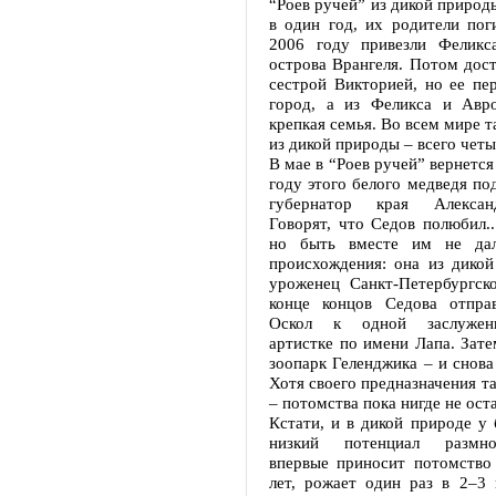
“Роев ручей” из дикой природ
в один год, их родители пог
2006 году привезли Феликс
острова Врангеля. Потом дос
сестрой Викторией, но ее пе
город, а из Феликса и Авр
крепкая семья. Во всем мире т
из дикой природы – всего четы
В мае в “Роев ручей” вернется
году этого белого медведя под
губернатор края Алексан
Говорят, что Седов полюбил.
но быть вместе им не да
происхождения: она из дикой
уроженец Санкт-Петербургско
конце концов Седова отпра
Оскол к одной заслуженн
артистке по имени Лапа. Зате
зоопарк Геленджика – и снова
Хотя своего предназначения та
– потомства пока нигде не ост
Кстати, и в дикой природе у
низкий потенциал размно
впервые приносит потомство 
лет, рожает один раз в 2–3 