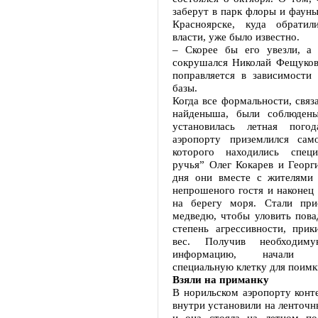
заберут в парк флоры и фауны
Красноярске, куда обратил
власти, уже было известно.
– Скорее бы его увезли, а 
сокрушался Николай Фещуков
поправляется в зависимости 
базы.
Когда все формальности, связ
найденыша, были соблюден
установилась летная пого
аэропорту приземлился сам
которого находились специ
ручья” Олег Кокарев и Георг
дня они вместе с жителями 
непрошеного гостя и наконец
на берегу моря. Стали при
медведю, чтобы уловить пова
степень агрессивности, прик
вес. Получив необходиму
информацию, начали ко
специальную клетку для поим
Взяли на приманку
В норильском аэропорту конт
внутри установили на ленточн
и она стояла на летном по