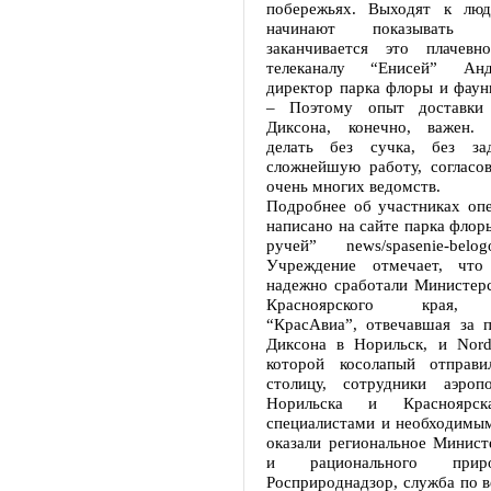
побережьях. Выходят к люд
начинают показывать 
заканчивается это плачевн
телеканалу “Енисей” Анд
директор парка флоры и фаун
– Поэтому опыт доставки
Диксона, конечно, важен.
делать без сучка, без за
сложнейшую работу, согласов
очень многих ведомств.
Подробнее об участниках опе
написано на сайте парка флор
ручей” news/spasenie-belogo
Учреждение отмечает, что
надежно сработали Министерс
Красноярского края, а
“КрасАвиа”, отвечавшая за 
Диксона в Норильск, и Nords
которой косолапый отправи
столицу, сотрудники аэроп
Норильска и Красноярск
специалистами и необходимы
оказали региональное Минист
и рационального природо
Росприроднадзор, служба по 