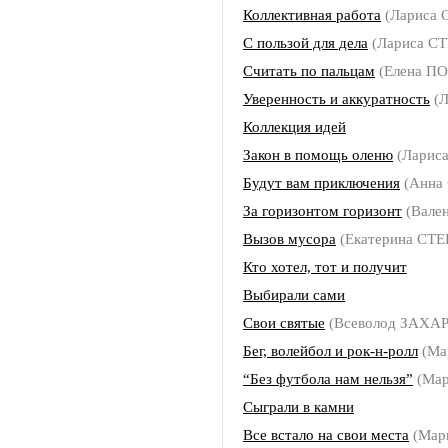
Коллективная работа
(Лариса
С пользой для дела
(Лариса С
Считать по пальцам
(Елена П
Уверенность и аккуратность
(
Коллекция идей
Закон в помощь оленю
(Ларис
Будут вам приключения
(Анна
За горизонтом горизонт
(Вале
Вызов мусора
(Екатерина СТ
Кто хотел, тот и получит
Выбирали сами
Свои святые
(Всеволод ЗАХА
Бег, волейбол и рок-н-ролл
(Ма
“Без футбола нам нельзя”
(Ма
Сыграли в камни
Все встало на свои места
(Мар