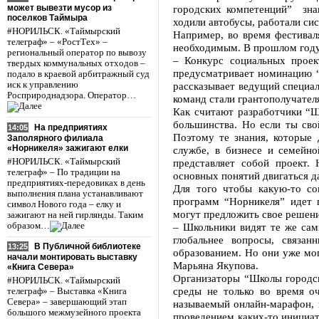
может вывезти мусор из
городских компетенций” знак
поселков Таймыра
ходили автобусы, работали си
#НОРИЛЬСК. «Таймырский
Например, во время фестивал
телеграф» – «РостТех» –
необходимым. В прошлом году 
региональный оператор по вывозу
– Конкурс социальных прое
твердых коммунальных отходов –
предусматривает номинацию “
подало в краевой арбитражный суд
иск к управлению
рассказывает ведущий специа
Росприроднадзора. Оператор…
команд стали грантополучателя
Как считают разработчики “Ш
большинства. Но если ты сво
На предприятиях
14:05
Поэтому те знания, которые 
Заполярного филиала
«Норникеля» зажигают елки
службе, в бизнесе и семейно
#НОРИЛЬСК. «Таймырский
представляет собой проект.
телеграф» – По традиции на
основных понятий двигаться д
предприятиях-передовиках в день
Для того чтобы какую-то со
выполнения плана устанавливают
программ “Норникеля” идет 
символ Нового года – елку и
могут предложить свое решени
зажигают на ней гирлянды. Таким
образом…
– Школьники видят те же сам
глобальнее вопросы, связа
В Публичной библиотеке
13:25
образованием. Но они уже мог
начали монтировать выставку
Марьяна Якупова.
«Книга Севера»
Организаторы “Школы городск
#НОРИЛЬСК. «Таймырский
среды не только во время о
телеграф» – Выставка «Книга
Севера» – завершающий этап
называемый онлайн-марафон, 
большого межмузейного проекта
проведением каких-то инициат