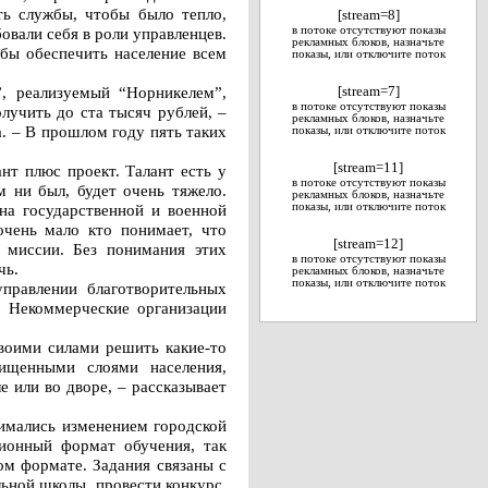
ть службы, чтобы было тепло,
[stream=8]
овали себя в роли управленцев.
в потоке отсутствуют показы
рекламных блоков, назначьте
обы обеспечить население всем
показы, или отключите поток
, реализуемый “Норникелем”,
[stream=7]
в потоке отсутствуют показы
учить до ста тысяч рублей, –
рекламных блоков, назначьте
. – В прошлом году пять таких
показы, или отключите поток
[stream=11]
нт плюс проект. Талант есть у
в потоке отсутствуют показы
м ни был, будет очень тяжело.
рекламных блоков, назначьте
на государственной и военной
показы, или отключите поток
очень мало кто понимает, что
[stream=12]
, миссии. Без понимания этих
в потоке отсутствуют показы
чь.
рекламных блоков, назначьте
показы, или отключите поток
правлении благотворительных
. Некоммерческие организации
своими силами решить какие-то
щищенными слоями населения,
 или во дворе, – рассказывает
имались изменением городской
ционный формат обучения, так
ом формате. Задания связаны с
ьной школы, провести конкурс.