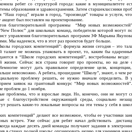
омила ребят со структурой города: какие в муниципалитете ес
стемы образования и здравоохранения. Затем старшеклассники проб
я “Наш город” играли в город, “производя” товары и услуги, чт
акцент был поставлен на проектирование.
ктов благотворительной программы “Мир новых возможностей”
New Полюс” для школьных команд, победители которой могут пол
лист управления благотворительных программ ЗФ Марьяна Якупова
ми. Мы надеемся, что в этот раз проектов будет больше.
колы городских компетенций”: формула жизни сегодня – это тала
й талант не можешь упаковать в проект, то, каким бы одаренны
даются в “Школе городских компетенций”, востребованы везде: 
й жизни. Сейчас вся страна говорит про проекты, но на деле 
 Немногие могут дать правильное определение цели, концепции
альше невозможно. А ребята, прошедшие “Школу”, знают, о чем ре
циальную проблему решить, ее нужно вначале определить. В у
прием заявок на грантовый конкурс “Мир новых возможностей”
е проблем до 1 ноября.
ые проблемы, что и взрослые люди. Но, конечно, они не могут 
нные с благоустройством окружающей среды, социально неза
ут решать какие-то локальные вопросы на эти темы у себя в школе
их компетенций” делают все возможное, чтобы ее участники зан
чных встреч. Уже сейчас для ребят начал действовать дистан
когда каждые десять дней команды получают задания в электронн
ив в стенах родной школы: организовать акцию для учеников начал