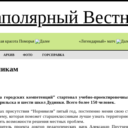
ная красота Поморья
«Легендарный» матч
АРХИВ
ФОТО
ГОРСПРАВКА
никам
 городских компетенций” стартовал учебно-проектировочны
ильска и шести школ Дудинки. Всего более 150 человек.
х присутствия “Норникеля” пятый год, постепенно меняя свою ст
ему, которая поможет старшеклассникам лучше узнать территорию,
лить возможности решения местных проблем.
дитель проекта доктор педагогических наук Александр Прутче