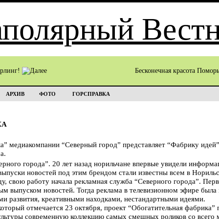
ёрлинг!
Бесконечная красота Помор
АРХИВ
ФОТО
ГОРСПРАВКА
КА
а” медиакомпании “Северный город” представляет “Фабрику идей”
а.
ерного города”. 20 лет назад норильчане впервые увидели инфор
ыпуски новостей под этим брендом стали известны всем в Норильск
оду, свою работу начала рекламная служба “Северного города”. Пе
ым выпуском новостей. Тогда реклама в телевизионном эфире была
ами развития, креативными находками, нестандартными идеями.
который отмечается 23 октября, проект “Обогатительная фабрика” п
ультуры современную коллекцию самых смешных роликов со всего 