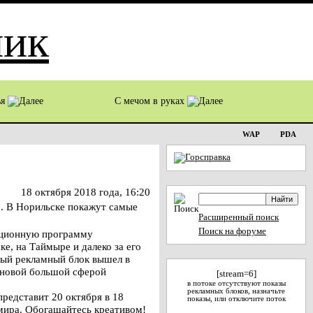
ья
С мечом в руках
WAP
PDA
18 октября 2018 года, 16:20
. В Норильске покажут самые
Расширенный поиск
Поиск на форуме
мационную программу
е, на Таймыре и далеко за его
рвый рекламный блок вышел в
 новой большой сферой
[stream=6]
в потоке отсутствуют показы
рекламных блоков, назначьте
редставит 20 октября в 18
показы, или отключите поток
мира. Обогащайтесь креативом!