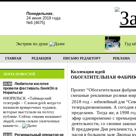
Понедельник
,
24 июня 2019 года
№6 (4675)
Экстрим по душе
Гуд к
ГЛАВНАЯ
РЕДАКЦИЯ
ПИСЬМО РЕДАКТОРУ
РЕКЛАМА
Коллекция идей
ЛЕНТА НОВОСТЕЙ
ОБОГАТИТЕЛЬНАЯ ФАБРИ
Любители косплея
15:00
провели фестиваль GeekOn в
Проект “Обогатительная фабрик
Норильске
смешные рекламные ролики мир
#НОРИЛЬСК. «Таймырский
2018 год – юбилейный для “Сев
телеграф» – Словом geek когда-то
телерадиокомпании. А сегодня в
называли ярмарочных чудаков,
которые выступали на потеху
пределами. Тогда же, в 1998 г
публике. Сейчас гиками называют
эфир одновременно с премьерн
людей, очень сильно увлеченных
деятельности, со своими закон
каким-то…
В преддверии Дня рекламиста, 
часов в большом зале Дворца к
Региональный оператор не
14:10