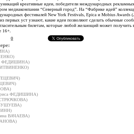
уникаций креативные идеи, победители международных рекламных
ом медиакомпании “Северный город”. На “Фабрике идей” коллекц
народных фестивалей New York Festivals, Epica и Mobius Awards 
из первых уст узнают, какие идеи позволяют сделать обычные сооб
игласительным билетам, которые любой желающий может получить
е 16+.
0
ере:
ИНА)
НЕНКО)
а ФЕДИШИНА)
ЛИТВИНЕНКО)
ТЕЦЕВИЧ)
ЕЦЕВИЧ)
ПОВА)
риса ФЕДИШИНА)
 СТРЮЧКОВА)
 БУШУЕВА)
ФИНН)
тина ВАЧАЕВА)
ПАНОВА)