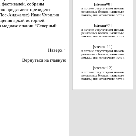
 фестивалей, собраны
[stream=8]
ию представит президент
в потоке отсутствуют показы
рекламных блоков, назначьте
(Лос-Анджелес) Иван Чурилин
показы, или отключите поток
щения яркой историей.
 в медиакомпании “Северный
[stream=7]
в потоке отсутствуют показы
рекламных блоков, назначьте
показы, или отключите поток
[stream=11]
Наверх
↑
в потоке отсутствуют показы
рекламных блоков, назначьте
показы, или отключите поток
Вернуться на главную
[stream=12]
в потоке отсутствуют показы
рекламных блоков, назначьте
показы, или отключите поток