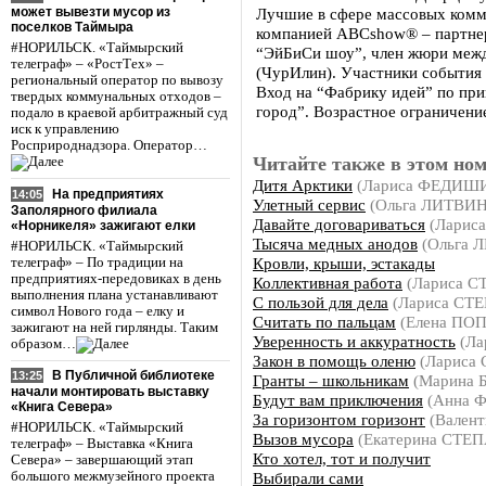
может вывезти мусор из
Лучшие в сфере массовых комм
поселков Таймыра
компанией ABCshow® – партнер
#НОРИЛЬСК. «Таймырский
“ЭйБиСи шоу”, член жюри между
телеграф» – «РостТех» –
(ЧурИлин). Участники события 
региональный оператор по вывозу
Вход на “Фабрику идей” по пр
твердых коммунальных отходов –
город”. Возрастное ограничени
подало в краевой арбитражный суд
иск к управлению
Росприроднадзора. Оператор…
Читайте также в этом ном
Дитя Арктики
(Лариса ФЕДИШ
На предприятиях
14:05
Улетный сервис
(Ольга ЛИТВИ
Заполярного филиала
Давайте договариваться
(Ларис
«Норникеля» зажигают елки
Тысяча медных анодов
(Ольга 
#НОРИЛЬСК. «Таймырский
Кровли, крыши, эстакады
телеграф» – По традиции на
предприятиях-передовиках в день
Коллективная работа
(Лариса С
выполнения плана устанавливают
С пользой для дела
(Лариса СТ
символ Нового года – елку и
Считать по пальцам
(Елена ПО
зажигают на ней гирлянды. Таким
Уверенность и аккуратность
(Ла
образом…
Закон в помощь оленю
(Лариса
В Публичной библиотеке
13:25
Гранты – школьникам
(Марина
начали монтировать выставку
Будут вам приключения
(Анна 
«Книга Севера»
За горизонтом горизонт
(Вален
#НОРИЛЬСК. «Таймырский
Вызов мусора
(Екатерина СТЕ
телеграф» – Выставка «Книга
Кто хотел, тот и получит
Севера» – завершающий этап
Выбирали сами
большого межмузейного проекта