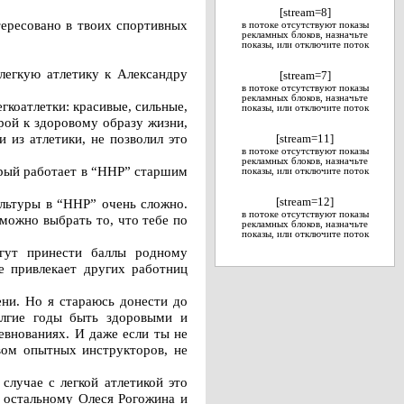
[stream=8]
тересовано в твоих спортивных
в потоке отсутствуют показы
рекламных блоков, назначьте
показы, или отключите поток
легкую атлетику к Александру
[stream=7]
в потоке отсутствуют показы
рекламных блоков, назначьте
егкоатлетки: красивые, сильные,
показы, или отключите поток
трой к здоровому образу жизни,
 из атлетики, не позволил это
[stream=11]
в потоке отсутствуют показы
рекламных блоков, назначьте
орый работает в “ННР” старшим
показы, или отключите поток
ультуры в “ННР” очень сложно.
[stream=12]
в потоке отсутствуют показы
можно выбрать то, что тебе по
рекламных блоков, назначьте
показы, или отключите поток
огут принести баллы родному
е привлекает других работниц
ени. Но я стараюсь донести до
олгие годы быть здоровыми и
евнованиях. И даже если ты не
вом опытных инструкторов, не
случае с легкой атлетикой это
у остальному Олеся Рогожина и