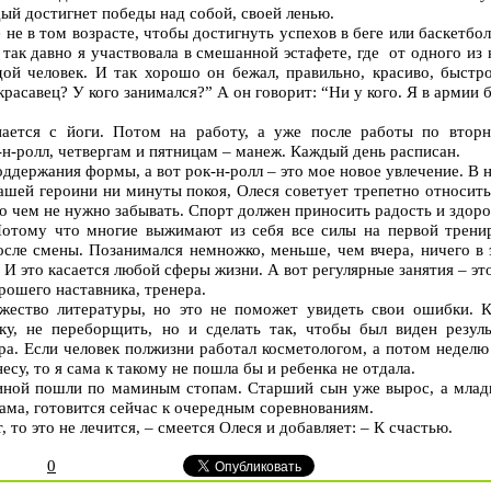
дый достигнет победы над собой, своей ленью.
не в том возрасте, чтобы достигнуть успехов в беге или баскетбол
 так давно я участвовала в смешанной эстафете, где от одного из
ой человек. И так хорошо он бежал, правильно, красиво, быстро
расавец? У кого занимался?” А он говорит: “Ни у кого. Я в армии 
ается с йоги. Потом на работу, а уже после работы по вторн
-н-ролл, четвергам и пятницам – манеж. Каждый день расписан.
оддержания формы, а вот рок-н-ролл – это мое новое увлечение. В 
ашей героини ни минуты покоя, Олеся советует трепетно относитьс
о чем не нужно забывать. Спорт должен приносить радость и здоров
Потому что многие выжимают из себя все силы на первой трени
осле смены. Позанимался немножко, меньше, чем вчера, ничего в 
. И это касается любой сферы жизни. А вот регулярные занятия – это
рошего наставника, тренера.
ество литературы, но это не поможет увидеть свои ошибки. К
ку, не переборщить, но и сделать так, чтобы был виден резул
а. Если человек полжизни работал косметологом, а потом неделю 
есу, то я сама к такому не пошла бы и ребенка не отдала.
иной пошли по маминым стопам. Старший сын уже вырос, а млад
 мама, готовится сейчас к очередным соревнованиям.
, то это не лечится, – смеется Олеся и добавляет: – К счастью.
0