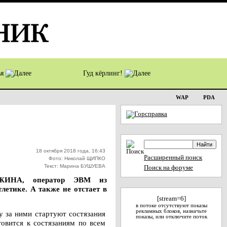
ья
Гуд кёрлинг!
WAP
PDA
18 октября 2018 года, 16:43
Расширенный поиск
Фото: Николай ЩИПКО
Текст: Марина БУШУЕВА
Поиск на форуме
ГОЖИНА, оператор ЭВМ из
летике. А также не отстает в
[stream=6]
в потоке отсутствуют показы
рекламных блоков, назначьте
у за ними стартуют состязания
показы, или отключите поток
товится к состязаниям по всем