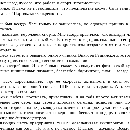
лет назад думала, что работа и спорт несовместимы.
инике. И даже не представляла, что предприятие может быть заин
тать в “Норильскникельремонт”.
и был всегда. Чем только не занималась, но однажды пришла в 
талась.
у называют королевой спорта. Мне всегда нравилось, как выглядят л
тве хотелось стать такой же. К тому же отец привлекал нас с сес
ивные увлечения, и когда в подростковом возрасте я хотела уйти
агодарна.
леся встретила бывшего одногруппника Виктора Гущинского, кот
разу привлек ее к спортивной жизни компании.
ит, востребован. Я вам больше скажу: увильнуть от физической к
ные инициативы: плавание, баскетбол, бадминтон, лыжи – всегда 
 всех соревнованиях, где ее скорость, активность и сила м
ет как за основной состав “ННР”, так и за ветеранов. А такж
ию в соревнованиях.
мья, работа, постирать, приготовить, и на себя просто нет врем
лаем для себя, для своего здоровья сегодня, позволит нам д
, повторюсь, наше руководство всячески поощряет участие в сор
то сможешь тренироваться совершенно бесплатно под руководст
сещение фитнес-центров.
ищающих честь предприятия, “ННР” обеспечивает экипировкой. В 
ченные для бега. Но и это не главное. Главное – желание. Всем