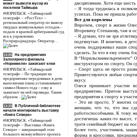
дисциплинам. Хотя еще шесть 
может вывезти мусор из
поселков Таймыра
– Я тогда трудилась в поликл
#НОРИЛЬСК. «Таймырский
успехах. Пока не пришла рабо
телеграф» – «РостТех» –
Все для королевы
региональный оператор по вывозу
Впрочем, спорт в жизни Олес
твердых коммунальных отходов –
Игоревичу Степанову, там и ос
подало в краевой арбитражный суд
– Я думаю, что не зря атлетик
иск к управлению
Росприроднадзора. Оператор…
подтянутые. И конечно, в детс
очень поддерживал наши спорт
сделать. За что я ему очень бл
На предприятиях
14:05
В “Норильскникельремонте” О
Заполярного филиала
инструктором по спорту. Он с
«Норникеля» зажигают елки
– Спорт здесь не просто разв
#НОРИЛЬСК. «Таймырский
телеграф» – По традиции на
Приветствуются любые спортив
предприятиях-передовиках в день
вкусу.
выполнения плана устанавливают
Олеся принимает участие во
символ Нового года – елку и
предприятию. Притом выступа
зажигают на ней гирлянды. Таким
предприятия к спорту и участ
образом…
– Это не просто. У многих се
В Публичной библиотеке
13:25
женщин, что то, что мы сде
начали монтировать выставку
работоспособными. К тому же
«Книга Севера»
достигнешь каких-то высот, 
#НОРИЛЬСК. «Таймырский
тратя семейный бюджет на по
телеграф» – Выставка «Книга
Более того, участников, защ
Севера» – завершающий этап
большого межмузейного проекта
форма и кроссовки, предназна