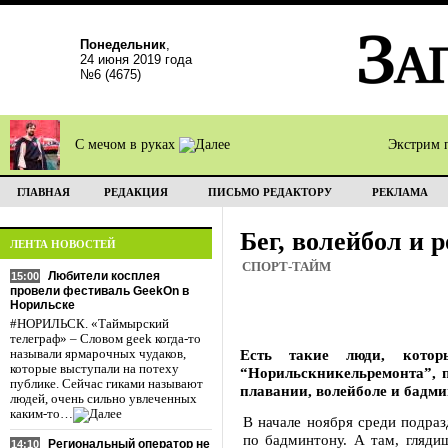
Понедельник
,
24 июня 2019 года
№6 (4675)
С мечом в руках
Экстрим 
ГЛАВНАЯ
РЕДАКЦИЯ
ПИСЬМО РЕДАКТОРУ
РЕКЛАМА
Бег, волейбол и 
ЛЕНТА НОВОСТЕЙ
СПОРТ-ТАЙМ
Любители косплея
15:00
провели фестиваль GeekOn в
Норильске
#НОРИЛЬСК. «Таймырский
телеграф» – Словом geek когда-то
Есть такие люди, кото
называли ярмарочных чудаков,
которые выступали на потеху
“Норильскникельремонта”, п
публике. Сейчас гиками называют
плавании, волейболе и бадми
людей, очень сильно увлеченных
каким-то…
В начале ноября среди подраз
по бадминтону. А там, гляди
Региональный оператор не
14:10