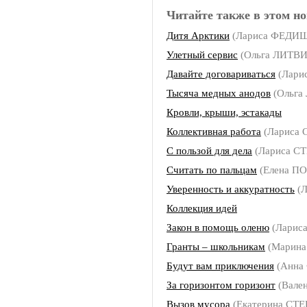
Читайте также в этом но
Дитя Арктики
(Лариса ФЕДИ
Улетный сервис
(Ольга ЛИТВ
Давайте договариваться
(Лари
Тысяча медных анодов
(Ольга
Кровли, крыши, эстакады
Коллективная работа
(Лариса
С пользой для дела
(Лариса С
Считать по пальцам
(Елена П
Уверенность и аккуратность
(
Коллекция идей
Закон в помощь оленю
(Ларис
Гранты – школьникам
(Марин
Будут вам приключения
(Анна
За горизонтом горизонт
(Вале
Вызов мусора
(Екатерина СТ