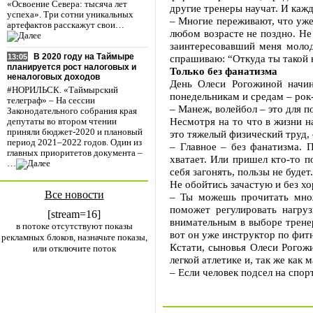
«Освоение Севера: тысяча лет
другие тренеры научат. И каж
успеха». Три сотни уникальных
– Многие переживают, что уже 
артефактов расскажут свои…
любом возрасте не поздно. Не
заинтересовавший меня молод
В 2020 году на Таймыре
спрашиваю: “Откуда ты такой к
13:05
планируется рост налоговых и
Только без фанатизма
неналоговых доходов
День Олеси Рогожиной начин
#НОРИЛЬСК. «Таймырский
понедельникам и средам – рок
телеграф» – На сессии
– Манеж, волейбол – это для п
Законодательного собрания края
Несмотря на то что в жизни н
депутаты во втором чтении
приняли бюджет-2020 и плановый
это тяжелый физический труд, 
период 2021–2022 годов. Один из
– Главное – без фанатизма. 
главных приоритетов документа –
хватает. Или пришел кто-то п
…
себя загонять, пользы не будет
Не обойтись зачастую и без хо
Все новости
– Ты можешь прочитать множ
поможет регулировать нагруз
[stream=16]
внимательным в выборе тренер
в потоке отсутствуют показы
вот он уже инструктор по фитн
рекламных блоков, назначьте показы,
Кстати, сыновья Олеси Рогож
или отключите поток
легкой атлетике и, так же как
– Если человек подсел на спорт