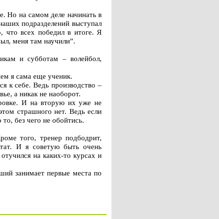
е. Но на самом деле начинать в
 наших подразделений выступал
, что всех победил в итоге. Я
был, меня там научили”.
икам и субботам – волейбол,
нем я сама еще ученик.
я к себе. Ведь производство –
ье, а никак не наоборот.
ровке. И на вторую их уже не
этом страшного нет. Ведь если
 то, без чего не обойтись.
роме того, тренер подбодрит,
ьтат. И я советую быть очень
отучился на каких-то курсах и
ший занимает первые места по