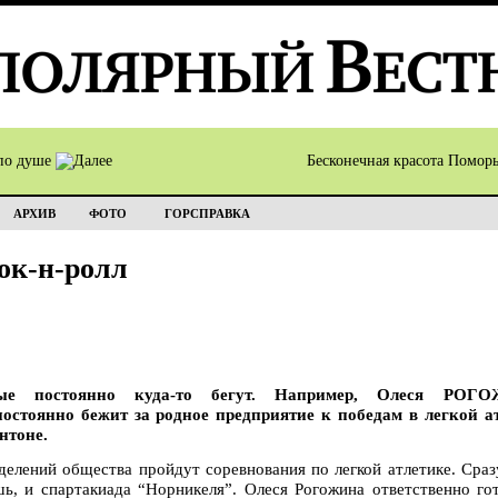
по душе
Бесконечная красота Помор
АРХИВ
ФОТО
ГОРСПРАВКА
рок-н-ролл
рые постоянно куда-то бегут. Например, Олеся РО
остоянно бежит за родное предприятие к победам в легкой ат
нтоне.
делений общества пройдут соревнования по легкой атлетике. Сраз
шь, и спартакиада “Норникеля”. Олеся Рогожина ответственно го